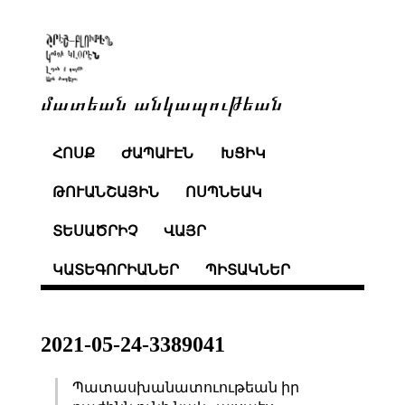
մատեան անկապութեան
ՀՈՍՔ
ԺԱՊԱՒԷՆ
ԽՑԻԿ
ԹՈՒԱՆՇԱՅԻՆ
ՈՍՊՆԵԱԿ
ՏԵՍԱԾՐԻՉ
ՎԱՅՐ
ԿԱՏԵԳՈՐԻԱՆԵՐ
ՊԻՏԱԿՆԵՐ
2021-05-24-3389041
Պատասխանատուութեան իր