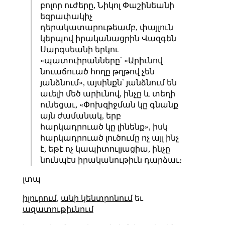
բոլոր ուժերը, Նիկոլ Փաշինեանի
եզրափակիչ
դերակատարութեամբ, փայլուն
կերպով իրականացրին Վազգեն
Սարգսեանի երկու
«պատուիրանները՝ «Արիւնով
նուաճուած հողը թղթով չեն
յանձնում», այսինքն՝ յանձնում են
աւելի մեծ արիւնով, ինչը և տեղի
ունեցաւ, «Փոխզիջման կը գնանք
այն ժամանակ, երբ
հարկադրուած կը լինենք», իսկ
հարկադրուած լուծումը ոչ այլ ինչ
է, եթէ ոչ կապիտուլյացիա, ինչը
նունպէս իրականութիւն դարձաւ։
լտպ
իլուրում
,
անի կենտրոնում
եւ
ազատութիւնում