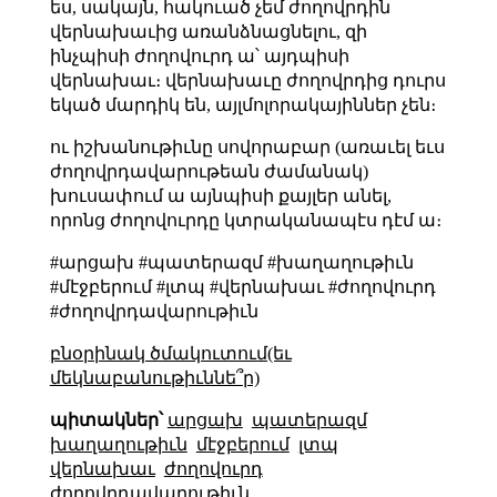
ես, սակայն, հակուած չեմ ժողովրդին
վերնախաւից առանձնացնելու, զի
ինչպիսի ժողովուրդ ա՝ այդպիսի
վերնախաւ։ վերնախաւը ժողովրդից դուրս
եկած մարդիկ են, այլմոլորակայիններ չեն։
ու իշխանութիւնը սովորաբար (առաւել եւս
ժողովրդավարութեան ժամանակ)
խուսափում ա այնպիսի քայլեր անել,
որոնց ժողովուրդը կտրականապէս դէմ ա։
#արցախ #պատերազմ #խաղաղութիւն
#մէջբերում #լտպ #վերնախաւ #ժողովուրդ
#ժողովրդավարութիւն
բնօրինակ ծմակուտում(եւ
մեկնաբանութիւննե՞ր)
պիտակներ՝
արցախ
պատերազմ
խաղաղութիւն
մէջբերում
լտպ
վերնախաւ
ժողովուրդ
ժողովրդավարութիւն