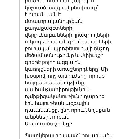
բաժինն ունի նաև, այսպէս
կոչուած, ազգի վերնախաւը՝
էլիտան․ այն է՝
մտաւորականութեան,
քաղաքագէտների,
վերլուծաբանների, լրագրողների,
ակադեմիական գիտնականների,
բուհական պրոֆեսուրայի ճնշող
մեծամասնութիւնը և Սփիւռքի
գրեթէ բոլոր ազգային
կառոյցների առաջնորդները։ Մի
խօսքով՝ ողջ այն ուժերը, որոնք
հայդատականութիւնը,
պահանջատիրութիւնը և
ոչմիթիզականութիւնը դարձրել
էին հայութեան ազգային
դաւանանքը, ընդ որում, նոյնքան
անքննելի, որքան
Աստուածաշունչը։
Պատկերաւոր ասած՝ թուարկածս