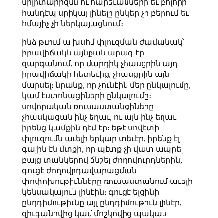
միլիտարիզմն ու հարեւանների եւ բոլորի
հանդէպ սրիկայ լինելը ընկեր չի բերում եւ
հմայիչ չի ներկայացնում։
ինձ թւում ա խսհմ փլուզման ժամանակ՝
իրավիճակն այնքան արագ էր
զարգանում, որ մարդիկ չհասցրին այդ
իրավիճակի հետեւից, չհասցրին այն
մարսել։ նրանք, որ չունէին մեր ընկալումը,
կամ էստոնացիների ընկալումը։
սովորական ռուսաստանցիները
չհասկացան ինչ եղաւ, ու այն ինչ եղաւ
իրենց կամքին դէմ էր։ եթէ սովէտի
փլուզումն աւելի երկար տեւէր, իրենք էլ
գային էն մտքի, որ պէտք չի վատ ապրել
բայց տանկերով ճնշել ժողովուրդներին,
գուցէ ժողովրդավարացման
փոփոխութիւնները ռուսաստանում աւելի
կենսակայուն լինէին։ գուցէ ելցինի
ընդդիմութիւնը այլ ընդդիմութիւն լինէր,
զիւգանովից կամ մոշկովից պակաս