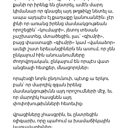
քանի որ իրենք են ընտրել, ամէն մարդ
կիմանար որ գնացել այդ թղթիկը նետել ա,
ապա այդպէս էլ քաղաքը կանուանէին։ չէր
լինի որ առանց իրենց մասնակցութեան
որոշեցին՝ «կումայրի», յետոյ տեսան
չաշխատեց, մտածեցին, լաւ՝ «գիւմրի»,
բայց փաստացի «գիւմրի» կամ «վանաձոր»
աւելի շատ երեւանցիներն են ասում, որ չեն
ընկալում հին անուանումները
ժողովրդական, ընկալում են որպէս վատ
անցեալի հետքեր, մնացորդներ։
որպէսզի նորն ընդունուի, պէտք ա երկու
բան՝ որ մարդիկ զգան իրենց
մասնակցութիւնն այդ որոշումների մէջ, եւ
որ մարդիկ հասցնեն այդ
փոփոխութիւնների հետեւից։
վրացիները չհասցրին, եւ ընտրեցին
օլիգարխ, որը պահում ա խամաճիկային
կառավարիչներ։