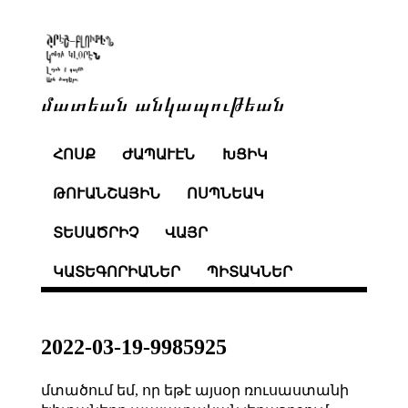
մատեան անկապութեան
ՀՈՍՔ
ԺԱՊԱՒԷՆ
ԽՑԻԿ
ԹՈՒԱՆՇԱՅԻՆ
ՈՍՊՆԵԱԿ
ՏԵՍԱԾՐԻՉ
ՎԱՅՐ
ԿԱՏԵԳՈՐԻԱՆԵՐ
ՊԻՏԱԿՆԵՐ
2022-03-19-9985925
մտածում եմ, որ եթէ այսօր ռուսաստանի