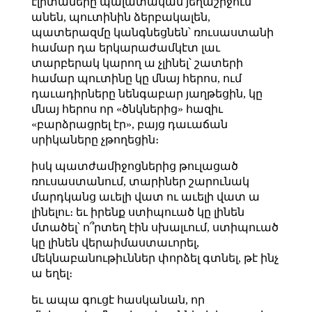
էլիտաները պալատական յեղաշրջում
անեն, պուտինին ձերբակալեն,
պատերազմը կանգնեցնեն՝ ռուսաստանի
համար դա երկարաժամկէտ լաւ
տարբերակ կարող ա չլինել՝ շատերի
համար պուտինը կը մնայ հերոս, ում
դաւադիրները նենգաբար յաղթեցին, կը
մնայ հերոս որ «ծնկներից» հազիւ
«բարձրացրել էր», բայց դաւաճան
սրիկաները չթողեցին։
իսկ պատժամիջոցներից թուլացած
ռուսաստանում, տարիներ շարունակ
մարդկանց աւելի վատ ու աւելի վատ ա
լինելու։ եւ իրենք ստիպուած կը լինեն
մտածել՝ ո՞րտեղ էին սխալւում, ստիպուած
կը լինեն վերաիմաստաւորել,
մեկնաբանութիւններ փորձել գտնել, թէ ինչ
ա եղել։
եւ ապա գուցէ հասկանան, որ