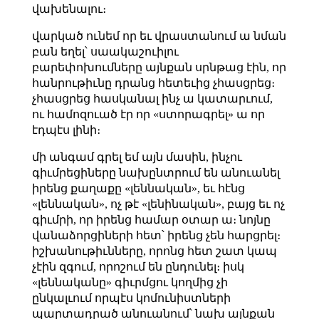
վախենալու։
վարկած ունեմ որ եւ վրաստանում ա նման
բան եղել՝ սաակաշուիլու
բարեփոխումները այնքան սրնթաց էին, որ
հանրութիւնը դրանց հետեւից չհասցրեց։
չհասցրեց հասկանալ ինչ ա կատարւում,
ու համոզուած էր որ «ստորագրել» ա որ
էդպէս լինի։
մի անգամ գրել եմ այն մասին, ինչու
գիւմրեցիները նախընտրում են անուանել
իրենց քաղաքը «լեննական», եւ հէնց
«լեննական», ոչ թէ «լենինական», բայց եւ ոչ
գիւմրի, որ իրենց համար օտար ա։ նոյնը
վանաձորցիների հետ՝ իրենց չեն հարցրել։
իշխանութիւնները, որոնց հետ շատ կապ
չէին զգում, որոշում են ընդունել։ իսկ
«լեննականը» գիւրմցու կողմից չի
ընկալւում որպէս կոմունիստների
պարտադրած անուանում՝ նախ այնքան