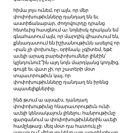
հիմա յոյս ունեմ, որ այն, որ մեր
փոփոխութիւնները դանդաղ են եւ
աստիճանաբար, ժողովուրդը դրանց
հետեւից հասցնում ա։ նոյնիսկ դրական եմ
գնահատում այն, որ մարդիկ վհատւում են,
քննադատում են իշխանութիւնն ասելով որ
«բան չի փոխուել», օրինակ։ չգիտեմ, եթէ
աւելի արագ բարեփոխումներ լինէին՝
կընդունուէ՞ին այդ նոյն մարդկանց կողմից,
գուցէ եւ վատ չի, որ շատերի մօտ
տպաւորութիւն կայ, որ
փոփոխութիւնները դանդաղ են իրենց
սպասելիքներից։
ինձ թւում ա այսպէս, դանդաղ
փոփոխութիւնը հնարաւորութիւն ունի
աւելի կենսակայուն լինելու։ հանրութիւնը
զարգանում ա փոփոխութիւններին աւելի
համընթաց։ մեզ մօտ դա հատուկ չի
ստացւում՝ մենք չունենք այդ պոտենցիալը