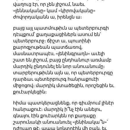
վաղուց էր, որ չեն յիշում, նաեւ
«լեննականը» կամ «կիրովականը»
ժովորդականն ա, իրենցն ա։
բայց այլ պատմութիւն ա պետերբուրգի
դէպքում՝ քաղաքացիներն ասում են՝
պետերբուրջ։ ճիշտ ա, պուտինի
քարոզչութեան պատճառով,
մասնաւորապէս, «լենինգրադն» աւելի
շատ են յիշում, բայց ընդհանուր առմամբ
մարդիկ ընդունել են նոր անուանումը։
տարբերութիւնն այն ա, որ պետերբուրգը
դարձաւ պետերբուրգ հանրաքուէի
միջոցով։ մարդիկ մտածեցին, որոշեցին եւ
քուէարկեցին։
հիմա պատկերացնենք, որ գիւմրում լինէր
հանրաքուէ։ մարդիկ ի՞նչ էին անելու,
գնալու էին քուէարկեն որ քաղաքը
շարունակի անուանուել «լենինակա՞ն»՝
դժուար թէ։ ապա կընտրէին մի բան, եւ