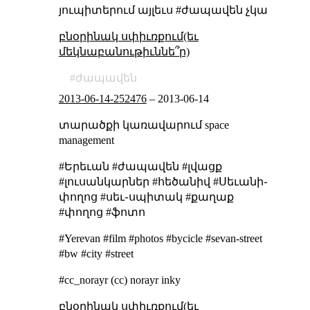
յուպիտերում այլեւս #ժապավեն չկա
բնօրինակ սփիւռքում(եւ
մեկնաբանութիւննե՞ր)
ժապավեն
2013-06-14-252476
–
2013-06-14
տարածքի կառավարում
space
management
#Երեւան #ժապավեն #լվացք
#լուսանկարներ #հեծանիվ #Սեւանի֊
փողոց #սեւ֊սպիտակ #քաղաք
#փողոց #ֆոտո
#Yerevan #film #photos #bycicle #sevan-street
#bw #city #street
#cc_norayr (cc) norayr inky
բնօրինակ սփիւռքում(եւ