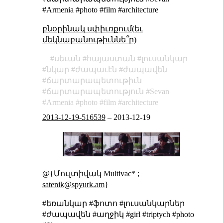
#Armenia #photo #film #architecture
բնօրինակ սփիւռքում(եւ
մեկնաբանութիւննե՞ր)
սեւան
հայաստան
լուսանկար
նկար
ժապաւէն
ժապավեն
ճարտարապետութիւն
ճարտարապետություն
Sevan
Armenia
photo
film
architecture
2013-12-19-516539
–
2013-12-19
@{Մուլտիվակ Multivac* ;
satenik@spyurk.am
}
#եռանկար #ֆոտո #լուսանկարներ
#ժապավեն #աղջիկ #girl #triptych #photo