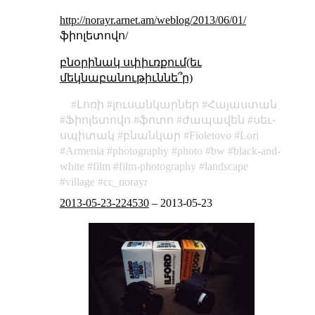
http://norayr.arnet.am/weblog/2013/06/01/
ֆիոլետովո/
բնօրինակ սփիւռքում(եւ
մեկնաբանութիւննե՞ր)
Լոռի
լուսանկարներ
Հայաստան
Ֆիոլետովո
ֆոտո
ժապավեն
սեւ֊
սպիտակ
բնանկար
Fioletovo
Lori
Armenia
photography
photo
bw
black-and-
white
film
film-photography
landscape
village
cc_norayr
2013-05-23-224530
–
2013-05-23