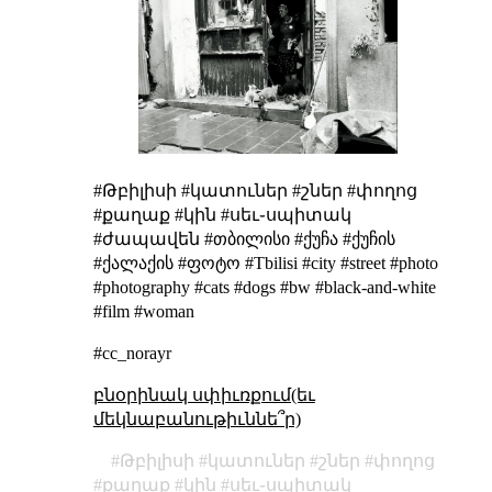
#Թբիլիսի #կատուներ #շներ #փողոց
#քաղաք #կին #սեւ֊սպիտակ
#ժապավեն #თბილისი #ქუჩა #ქუჩის
#ქალაქის #ფოტო #Tbilisi #city #street #photo
#photography #cats #dogs #bw #black-and-white
#film #woman
#cc_norayr
բնօրինակ սփիւռքում(եւ
մեկնաբանութիւննե՞ր)
Թբիլիսի
կատուներ
շներ
փողոց
քաղաք
կին
սեւ֊սպիտակ