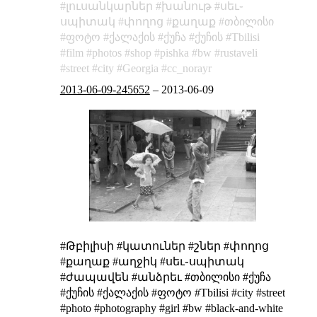
լուսանկարներ
խանութ
սեւ֊
սպիտակ
փողոց
քաղաք
თბილისი
ფოტო
ქალაქის
ქუჩა
ქუჩის
Tbilisi
film
photos
shop
pishka
bw
rustaveli
street
city
Georgia
cc_norayr
2013-06-09-245652
–
2013-06-09
#Թբիլիսի #կատուներ #շներ #փողոց
#քաղաք #աղջիկ #սեւ֊սպիտակ
#ժապավեն #անձրեւ #თბილისი #ქუჩა
#ქუჩის #ქალაქის #ფოტო #Tbilisi #city #street
#photo #photography #girl #bw #black-and-white