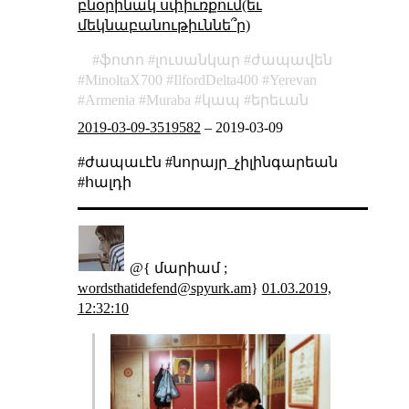
բնօրինակ սփիւռքում(եւ
մեկնաբանութիւննե՞ր)
ֆոտո
լուսանկար
ժապավեն
MinoltaX700
IlfordDelta400
Yerevan
Armenia
Muraba
կապ
երեւան
2019-03-09-3519582
–
2019-03-09
#ժապաւէն #նորայր_չիլինգարեան
#հալդի
@{ մարիամ ;
wordsthatidefend@spyurk.am
}
01.03.2019,
12:32:10