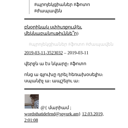
#պրոյեկցիաներ #ֆոտո
#ժապավեն
բնօրինակ սփիւռքում(եւ
մեկնաբանութիւննե՞ր)
պրոյեկցիաներ
ֆոտո
ժապավեն
2019-03-11-3523032
–
2019-03-11
վերջն ա էս նկարը։ #ֆոտո
ոնց ա գլուխը դրել հեռախօսելիս։
սպանիչ ա։ ապշելու ա։
@{ մարիամ ;
wordsthatidefend@spyurk.am
}
12.03.2019,
2:01:08