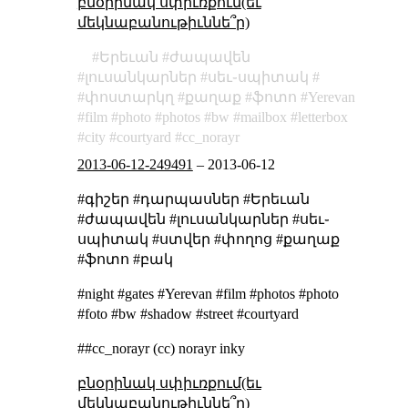
բնօրինակ սփիւռքում(եւ
մեկնաբանութիւննե՞ր)
Երեւան
ժապավեն
լուսանկարներ
սեւ֊սպիտակ
փոստարկղ
քաղաք
ֆոտո
Yerevan
film
photo
photos
bw
mailbox
letterbox
city
courtyard
cc_norayr
2013-06-12-249491
–
2013-06-12
#գիշեր #դարպասներ #Երեւան
#ժապավեն #լուսանկարներ #սեւ֊
սպիտակ #ստվեր #փողոց #քաղաք
#ֆոտո #բակ
#night #gates #Yerevan #film #photos #photo
#foto #bw #shadow #street #courtyard
##cc_norayr (cc) norayr inky
բնօրինակ սփիւռքում(եւ
մեկնաբանութիւննե՞ր)