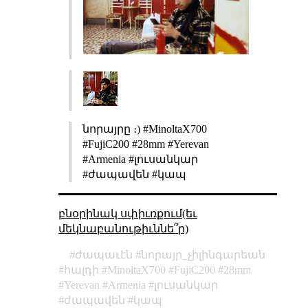
նորայրը ։) #MinoltaX700
#FujiC200 #28mm #Yerevan
#Armenia #լուսանկար
#ժապավեն #կապ
բնօրինակ սփիւռքում(եւ
մեկնաբանութիւննե՞ր)
ժապաւէն
նորայր_չիլինգարեան
հալդի
MinoltaX700
FujiC200
28mm
Yerevan
Armenia
լուսանկար
ժապավեն
կապ