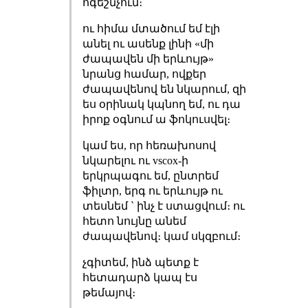
ոգեշնչում։
ու հիմա մտածում եմ էլի
անել ու ասենք լինի «մի
ժապավեն մի երևույթ»
նրանց համար, ովքեր
ժապավենով են նկարում, զի
ես օրինակ կպնող եմ, ու դա
իրոք օգնում ա ֆոկուսվել։
կամ ես, որ հեռախոսով
նկարելու ու vscox-ի
երկրպագու եմ, ընտրեմ
ֆիլտր, երգ ու երևույթ ու
տեսնեմ ` ինչ է ստացվում։ ու
հետո նույնը անեմ
ժապավենով։ կամ սկզբում։
չգիտեմ, ինձ պետք է
հետադարձ կապ էս
թեմայով։