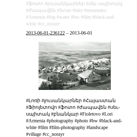
ֆոտո
լուսանկարներ
սեւ֊սպիտակ
ժապավեն
Sevan
lake
mountains
Armenia
fog
water
bw
film
black-and-
white
cc_norayr
2013-06-01-236122
–
2013-06-01
#Լոռի #լուսանկարներ #Հայաստան
#Ֆիոլետովո #ֆոտո #ժապավեն #սեւ֊
սպիտակ #բնանկար #Fioletovo #Lori
#Armenia #photography #photo #bw #black-and-
white #film #film-photography #landscape
#village #cc_norayr