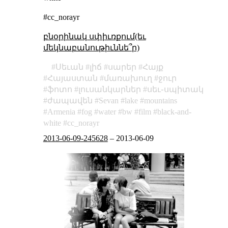
#cc_norayr
բնօրինակ սփիւռքում(եւ
մեկնաբանութիւննե՞ր)
Սեւան
լիճ
սարեր
Հայք
Հայաստան
մառախուղ
ջուր
ֆոտո
լուսանկարներ
սեւ֊սպիտակ
ժապավեն
Sevan
lake
mountains
Armenia
fog
water
bw
film
black-and-
white
cc_norayr
2013-06-09-245628
–
2013-06-09