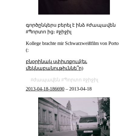
գործընկերս բերել է ինձ #ժապավեն
#Պորտո ից։ #ջիջիլ
Kollege brachte mir Schwarzweißfilm von Porto
(:
բնօրինակ սփիւռքում(եւ
մեկնաբանութիւննե՞ր)
ժապավեն
Պորտո
ջիջիլ
2013-04-18-186690
–
2013-04-18