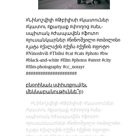
#Նինոշվիլի #Թբիլիսի #կատուներ
#կատու #քաղաք #փողոց #սեւ֊
սպիտակ #ժապավեն #ֆոտո
#լուսանկարներ #ნინოშვილი #თბილისი
#კატა #ქალაქის #ქუჩა #ქუჩის #ფოტო
#Ninoshvili #Tbilisi #cat #cats #photo #bw
#black-and-white #film #photos #street #city
#film-photography #cc_norayr
#####################
բնօրինակ սփիւռքում(եւ
մեկնաբանութիւննե՞ր)
Նինոշվիլի
Թբիլիսի
կատուներ
կատու
քաղաք
փողոց
սեւ֊
սպիտակ
ժապավեն
ֆոտո
լուսանկարներ
ნინოშვილი
თბილისი
კატა
ქალაქის
ქუჩა
ქუჩის
ფოტო