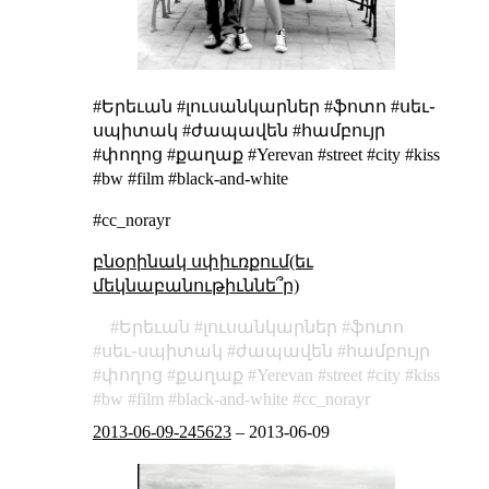
#Երեւան #լուսանկարներ #ֆոտո #սեւ֊
սպիտակ #ժապավեն #համբույր
#փողոց #քաղաք #Yerevan #street #city #kiss
#bw #film #black-and-white
#cc_norayr
բնօրինակ սփիւռքում(եւ
մեկնաբանութիւննե՞ր)
Երեւան
լուսանկարներ
ֆոտո
սեւ֊սպիտակ
ժապավեն
համբույր
փողոց
քաղաք
Yerevan
street
city
kiss
bw
film
black-and-white
cc_norayr
2013-06-09-245623
–
2013-06-09