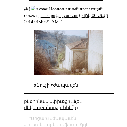
@{
Неопознанный плавающий
объект ;
shushpu@spyurk.am
}
Կրկ 06 Ապր
2014 01:40:21 AMT
#Շուշի #ժապավեն
բնօրինակ սփիւռքում(եւ
մեկնաբանութիւննե՞ր)
Արցախ
ժապաւէն
լուսանկարներ
ֆոտո
լղհ