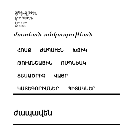
մատեան անկապութեան
ՀՈՍՔ
ԺԱՊԱՒԷՆ
ԽՑԻԿ
ԹՈՒԱՆՇԱՅԻՆ
ՈՍՊՆԵԱԿ
ՏԵՍԱԾՐԻՉ
ՎԱՅՐ
ԿԱՏԵԳՈՐԻԱՆԵՐ
ՊԻՏԱԿՆԵՐ
ժապավեն