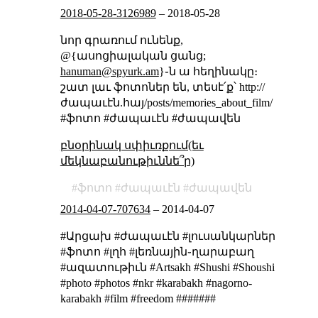
2018-05-28-3126989
–
2018-05-28
նոր գրառում ունենք,
@{ասոցիալական ցանց;
hanuman@spyurk.am
}֊ն ա հեղինակը։
շատ լաւ ֆոտոներ են, տեսէ՛ք՝ http://
ժապաւէն.հայ/posts/memories_about_film/
#ֆոտո #ժապաւէն #ժապավեն
բնօրինակ սփիւռքում(եւ
մեկնաբանութիւննե՞ր)
ֆոտո
ժապաւէն
ժապավեն
2014-04-07-707634
–
2014-04-07
#Արցախ #ժապաւէն #լուսանկարներ
#ֆոտո #լղհ #լեռնային֊ղարաբաղ
#ազատութիւն #Artsakh #Shushi #Shoushi
#photo #photos #nkr #karabakh #nagorno-
karabakh #film #freedom #######