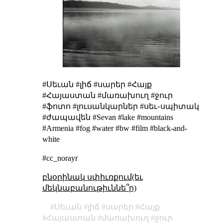
#Սեւան #լիճ #սարեր #Հայք
#Հայաստան #մառախուղ #ջուր
#ֆոտո #լուսանկարներ #սեւ֊սպիտակ
#ժապավեն #Sevan #lake #mountains
#Armenia #fog #water #bw #film #black-and-
white
#cc_norayr
բնօրինակ սփիւռքում(եւ
մեկնաբանութիւննե՞ր)
Սեւան
լիճ
սարեր
Հայք
Հայաստան
մառախուղ
ջուր