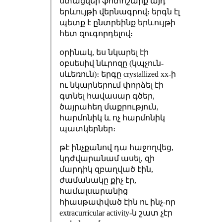
ստացվեր ֆոտոշարք այդ
երևույթի վերնագրով։ երգն էլ
պետք է ընտրեինք երևույթի
հետ զուգորդելով։
օրինակ, ես նկարել էի
օբսեսիվ նևրոզը (կպչուն-
սևեռուն)։ երգը crystallized xx-ի
ու նկարներում փորձել էի
գտնել հավասար գծեր,
ծայրահեղ մաքրություն,
հարմոնիկ և ոչ հարմոնիկ
պատկերներ։
թէ ինչքանով դա հաջողվեց,
կդժվարանամ ասել, զի
մարդիկ զբաղված էին,
ժամանակը քիչ էր,
համալսարանից
հիասթափված էին ու ինչ-որ
extracurricular activity-ն շատ չէր