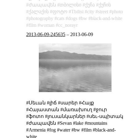
ժապավեն
თბილისი
ქუჩა
ქუჩის
ქალაქის
ფოტო
Tbilisi
city
street
photo
photography
cats
dogs
bw
black-and-white
film
woman
cc_norayr
2013-06-09-245635
–
2013-06-09
#Սեւան #լիճ #սարեր #Հայք
#Հայաստան #մառախուղ #ջուր
#ֆոտո #լուսանկարներ #սեւ֊սպիտակ
#ժապավեն #Sevan #lake #mountains
#Armenia #fog #water #bw #film #black-and-
white