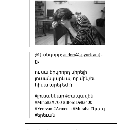
@{անդորր;
andorr@spyurk.am
}֊
ը։
ու սա երկրորդ սիրելի
լուսանկարն ա, որ մինչեւ
հիմա արել եմ ։)
#լուսանկար #ժապավեն
#MinoltaX700 #IlfordDelta400
#Yerevan #Armenia #Muraba #կապ
#երեւան