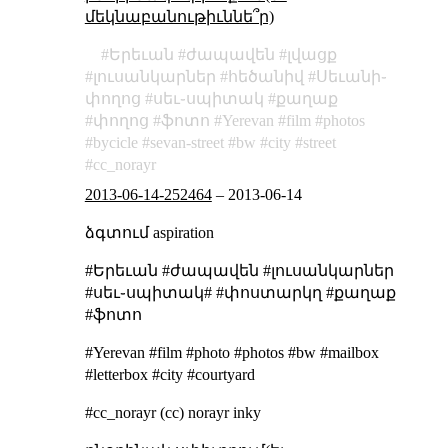
մեկնաբանութիւննե՞ր)
Երեւան
ժապավեն
լվացք
լուսանկարներ
հեծանիվ
Սեւանի֊
փողոց
սեւ֊սպիտակ
քաղաք
փողոց
ֆոտո
Yerevan
film
photos
bycicle
sevan-street
bw
city
street
cc_norayr
2013-06-14-252464
–
2013-06-14
ձգտում
aspiration
#Երեւան #ժապավեն #լուսանկարներ
#սեւ֊սպիտակ# #փոստարկղ #քաղաք
#ֆոտո
#Yerevan #film #photo #photos #bw #mailbox
#letterbox #city #courtyard
#cc_norayr (cc) norayr inky