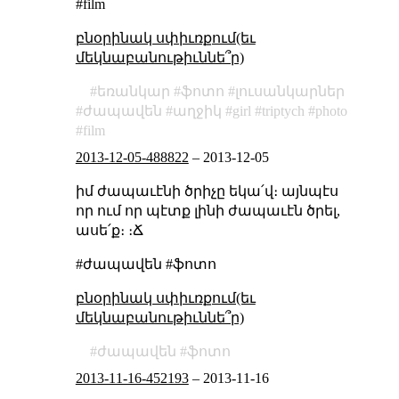
#film
բնօրինակ սփիւռքում(եւ
մեկնաբանութիւննե՞ր)
եռանկար
ֆոտո
լուսանկարներ
ժապավեն
աղջիկ
girl
triptych
photo
film
2013-12-05-488822
–
2013-12-05
իմ ժապաւէնի ծրիչը եկա՛վ։ այնպէս
որ ում որ պէտք լինի ժապաւէն ծրել,
ասե՛ք։ ։Ճ
#ժապավեն #ֆոտո
բնօրինակ սփիւռքում(եւ
մեկնաբանութիւննե՞ր)
ժապավեն
ֆոտո
2013-11-16-452193
–
2013-11-16