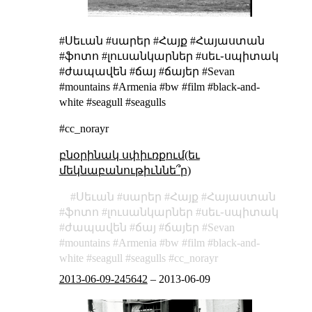
#Սեւան #սարեր #Հայք #Հայաստան
#ֆոտո #լուսանկարներ #սեւ֊սպիտակ
#ժապավեն #ճայ #ճայեր #Sevan
#mountains #Armenia #bw #film #black-and-
white #seagull #seagulls
#cc_norayr
բնօրինակ սփիւռքում(եւ
մեկնաբանութիւննե՞ր)
Սեւան
սարեր
Հայք
Հայաստան
ֆոտո
լուսանկարներ
սեւ֊սպիտակ
ժապավեն
ճայ
ճայեր
Sevan
mountains
Armenia
bw
film
black-and-
white
seagull
seagulls
cc_norayr
2013-06-09-245642
–
2013-06-09