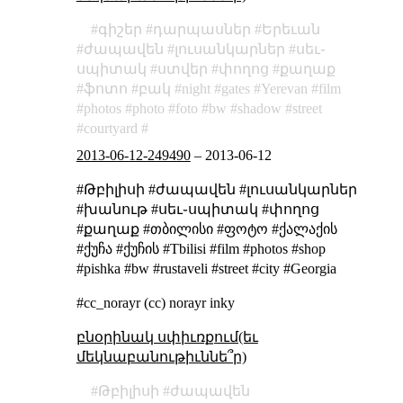
գիշեր
դարպասներ
Երեւան
ժապավեն
լուսանկարներ
սեւ֊
սպիտակ
ստվեր
փողոց
քաղաք
ֆոտո
բակ
night
gates
Yerevan
film
photos
photo
foto
bw
shadow
street
courtyard
2013-06-12-249490
–
2013-06-12
#Թբիլիսի #ժապավեն #լուսանկարներ
#խանութ #սեւ֊սպիտակ #փողոց
#քաղաք #თბილისი #ფოტო #ქალაქის
#ქუჩა #ქუჩის #Tbilisi #film #photos #shop
#pishka #bw #rustaveli #street #city #Georgia
#cc_norayr (cc) norayr inky
բնօրինակ սփիւռքում(եւ
մեկնաբանութիւննե՞ր)
Թբիլիսի
ժապավեն