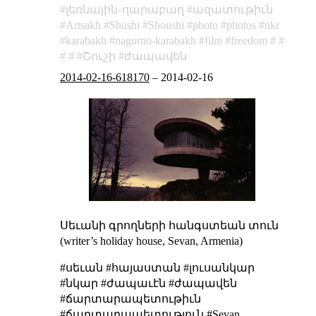
լեռնային֊ղարաբաղ
ազատութիւն
Artsakh
Shushi
Shoushi
photo
photos
nkr
karabakh
nagorno-karabakh
film
freedom
Շուշի
ժապավեն
2014-02-16-618170
–
2014-02-16
Սեւանի գրողների հանգստեան տուն
(writer’s holiday house, Sevan, Armenia)
#սեւան #հայաստան #լուսանկար
#նկար #ժապաւէն #ժապավեն
#ճարտարապետութիւն
#ճարտարապետություն #Sevan