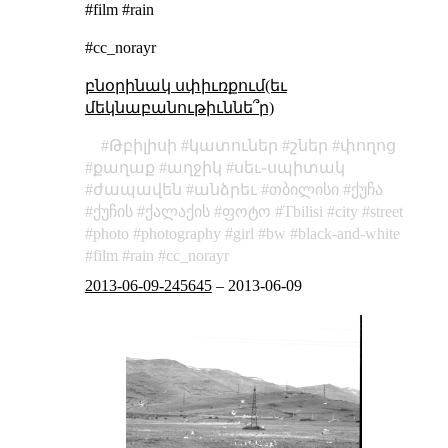
#film #rain
#cc_norayr
բնօրինակ սփիւռքում(եւ
մեկնաբանութիւննե՞ր)
Թբիլիսի
կատուներ
շներ
փողոց
քաղաք
աղջիկ
սեւ֊սպիտակ
ժապավեն
անձրեւ
თბილისი
ქუჩა
ქუჩის
ქალაქის
ფოტო
Tbilisi
city
street
photo
photography
girl
bw
black-and-white
film
rain
cc_norayr
2013-06-09-245645
–
2013-06-09