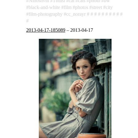
Ninoshvili
Tbilisi
cat
cats
photo
bw
black-and-white
film
photos
street
city
film-photography
cc_norayr
2013-04-17-185089
–
2013-04-17