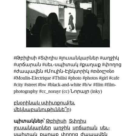
#Թբիլիսի #Տփղիս #լուսանկարներ #աղջիկ
#սրճարան #սեւ֊սպիտակ #քաղաք #փողոց
#ժապավեն #Մուլին֊Էլեկտրիկ #თბილისი
#Moulin-Electrique #Tbilisi #photo #photos #girl #cafe
#city #street #bw #black-and-white #b/w #film #film-
photography #cc_norayr (cc) Նորայր (inky)
բնօրինակ սփիւռքում(եւ
մեկնաբանութիւննե՞ր)
պիտակներ՝
Թբիլիսի
Տփղիս
լուսանկարներ
աղջիկ
սրճարան
սեւ֊
սպիտակ
քաղաք
փողոց
ժապավեն