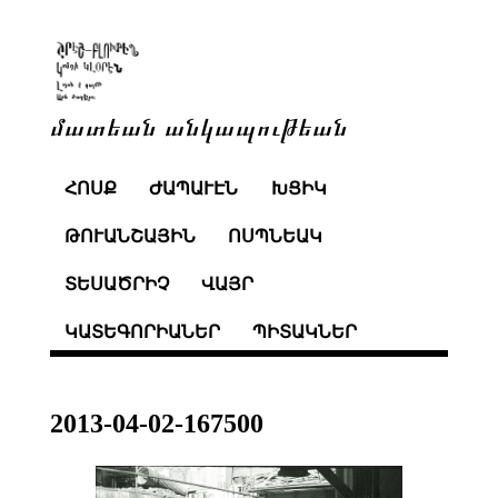
մատեան անկապութեան
ՀՈՍՔ
ԺԱՊԱՒԷՆ
ԽՑԻԿ
ԹՈՒԱՆՇԱՅԻՆ
ՈՍՊՆԵԱԿ
ՏԵՍԱԾՐԻՉ
ՎԱՅՐ
ԿԱՏԵԳՈՐԻԱՆԵՐ
ՊԻՏԱԿՆԵՐ
2013-04-02-167500