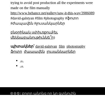
trying to avoid post production all the experiments were
made on the film manually
http://www.behance.net/gallery/saw-it-this-way/3986089
#david-galstyan #film #photography #ֆոտո
#ժապավեն #լուսանկարներ
բնօրինակ սփիւռքում(եւ
մեկնաբանութիւննե՞ր)
պիտակներ՝
david-galstyan
film
photography
ֆոտո
ժապավեն
լուսանկարներ
←
→
🅭 🅯 🄏 | բոլոր անոնց որ կը գտնուին
տիեզերքի միգամածութենէն անդին,
ողջոյններ։ |
թարմացուել է՝ 2026-02-19