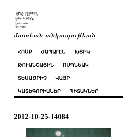
մատեան անկապութեան
ՀՈՍՔ
ԺԱՊԱՒԷՆ
ԽՑԻԿ
ԹՈՒԱՆՇԱՅԻՆ
ՈՍՊՆԵԱԿ
ՏԵՍԱԾՐԻՉ
ՎԱՅՐ
ԿԱՏԵԳՈՐԻԱՆԵՐ
ՊԻՏԱԿՆԵՐ
2012-10-25-14084