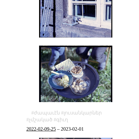
ժապաւէն
լուսանկարներ
չմշակած
գիւղ
2022-02-09-25
–
2023-02-01