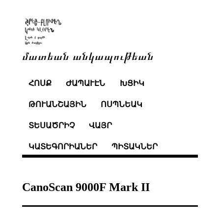
մատեան անկապութեան
ՀՈՍՔ
ԺԱՊԱՒԷՆ
ԽՑԻԿ
ԹՈՒԱՆՇԱՅԻՆ
ՈՍՊՆԵԱԿ
ՏԵՍԱԾՐԻՉ
ՎԱՅՐ
ԿԱՏԵԳՈՐԻԱՆԵՐ
ՊԻՏԱԿՆԵՐ
CanoScan 9000F Mark II