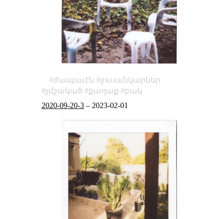
ժապաւէն
լուսանկարներ
չմշակած
քաղաք
բակ
2020-09-20-3
–
2023-02-01