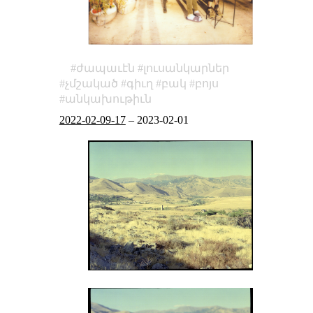
ժապաւէն
լուսանկարներ
չմշակած
գիւղ
բակ
բոյս
անկախութիւն
2022-02-09-17
–
2023-02-01