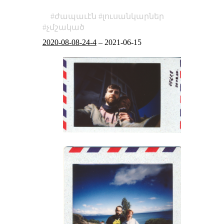
ժապաւէն
լուսանկարներ
չմշակած
2020-08-08-24-4
–
2021-06-15