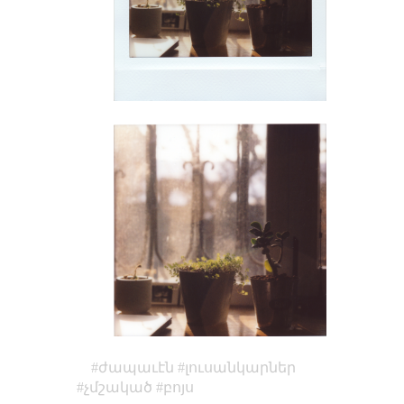
ժապաւէն
լուսանկարներ
չմշակած
բոյս