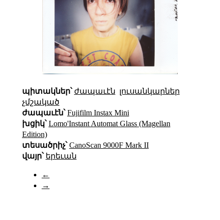
պիտակներ՝
ժապաւէն
լուսանկարներ
չմշակած
ժապաւէն՝
Fujifilm Instax Mini
խցիկ՝
Lomo'Instant Automat Glass (Magellan
Edition)
տեսածրիչ՝
CanoScan 9000F Mark II
վայր՝
երեւան
←
→