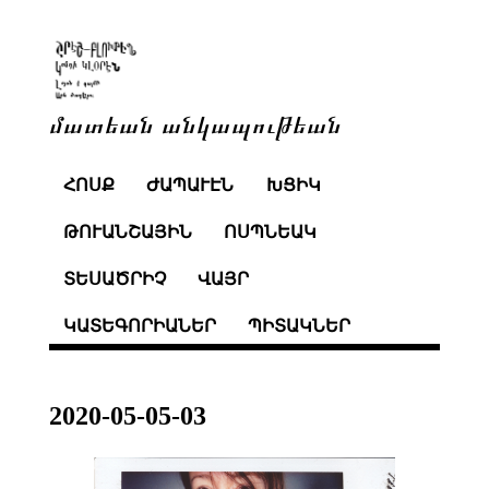
մատեան անկապութեան
ՀՈՍՔ
ԺԱՊԱՒԷՆ
ԽՑԻԿ
ԹՈՒԱՆՇԱՅԻՆ
ՈՍՊՆԵԱԿ
ՏԵՍԱԾՐԻՉ
ՎԱՅՐ
ԿԱՏԵԳՈՐԻԱՆԵՐ
ՊԻՏԱԿՆԵՐ
2020-05-05-03