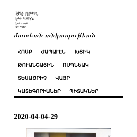
մատեան անկապութեան
ՀՈՍՔ
ԺԱՊԱՒԷՆ
ԽՑԻԿ
ԹՈՒԱՆՇԱՅԻՆ
ՈՍՊՆԵԱԿ
ՏԵՍԱԾՐԻՉ
ՎԱՅՐ
ԿԱՏԵԳՈՐԻԱՆԵՐ
ՊԻՏԱԿՆԵՐ
2020-04-04-29