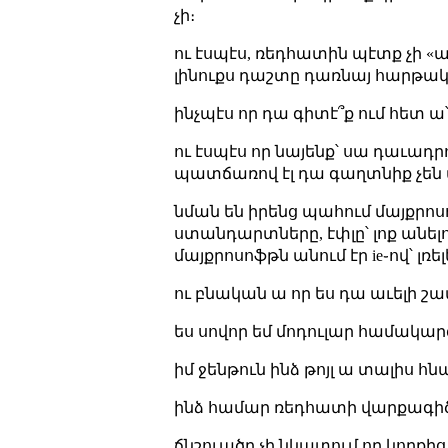
չի։
ու էսպէս, ռեդհատին պէտք չի «ա
լինուքս դաշտը դառնայ հարթակ
ինչպէս որ դա գիտէ՞ք ում հետ ա
ու էսպէս որ նայենք՝ սա դաւադ
պատճառով էլ դա գաղտնիք չեն
նման են իրենց պահում մայքրոսո
ստանդարտները, էփլը՝ լոք անելով 
մայքրոսոֆթն անում էր ie֊ով՝ լռե
ու բնական ա որ ես դա աւելի 
ես սովոր եմ մոդուլար համակարգ
իմ ջենթուն ինձ թոյլ ա տալիս հ
ինձ համար ռեդհատի վարքագիծը 
ճնշուածը չի նկատում որ կողքից ո