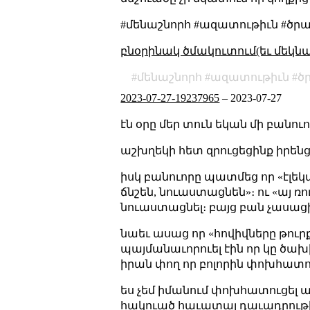
#մենաշնորհ #ազատութիւն #ծ
բնօրինակ ծմակուտում(եւ մեկն
մենաշնորհ
ազատութիւն
ծ
2023-07-27-19237965
–
2023-07-27
էն օրը մեր տուն եկան մի բանուո
աշխղեկի հետ զրուցեցինք իրենց 
իսկ բանուորը պատմեց որ «էլեկ
ճնշեն, նուաստացնեն»։ ու «այ ռու
նուաստացնել։ բայց բան չասաց
նաեւ ասաց որ «հովիվները թուր
պայմանաւորուել էին որ կը ծախի
իրան փող որ բոլորին փոխհատո
ես չեմ իմանում փոխհատուցել ա 
հակուած հաւատալ դաւադրութիւ