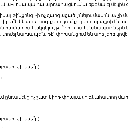
ում ա»։ ու ապա դա արդարացնում ա եթէ նա էլ մէկին 
կալ թինքինգ»֊ի ոչ զարգացած լինելու մասին ա։ չի մ
 իրա՞ն են գտել թուրքերը կամ քրդերը արաքսի էն ափ
րման համար բանակցելու, թէ՞ ռուս սահմանապահներն
 տուել նախապէ՞ս, թէ՞ փոխանցում են արել երբ կովե
աբանութիւննե՞ր)
ն
մ ընդամէնը ոչ շատ կիրթ փրայւասի գնահատող մար
ն
աբանութիւննե՞ր)