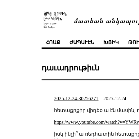
մատեան անկապու
ՀՈՍՔ
ԺԱՊԱՒԷՆ
ԽՑԻԿ
ԹՈ
դաւադրութիւն
2025-12-24-30256271
–
2025-12-24
հետաքրքիր վիդեօ ա էն մասին, 
https://www.youtube.com/watch?v=YWR
իսկ ինչի՞ ա ռեդհատին հետաքրք