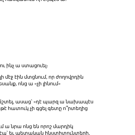
ու ինչ ա ստացուել։
մէջ էին մտցնում, որ ժողովրդին
սանք, ոնց ա «չի լինում»
ի ճշտել, ասաց՝ «դէ պարզ ա նախապէս
եթէ հատուկ չի գցել գետը ո՞րտեղից
մ ա նրա ոնց են որոշ մարդիկ
նդէպ՝ եւ պետական ինստիտունտերի,