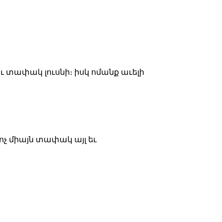
ւ տափակ լուսնի։ իսկ ոմանք աւելի
 ոչ միայն տափակ այլ եւ