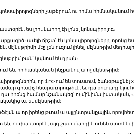
ոնսպիրոլոգների չաթերում, ու հիմա հիմնականում հ
տօրէն, ես լրիւ կարող էի լինել կոնսպիրոլոգ։
րքագիծ։ աւելի ճիշտ՝ էն կոնսպիրոլոգները, որոնց ես 
ն, մէյնսթրիմի մէջ չեն ուզում լինել, մէյնսթրիմ մեդիա
էյնսթրիմ բան՝ կպնում են դրան։
ւմ են, որ հասկանան ինչքանով ա ոչ մէյնսթրիմ։
irc
սպիրոլոգներին, որ
֊ում են տուսւում, ծանօթացնել
ց համար գրաւիչ հնարաւորութիւն, եւ դա ցուցադրելու
ջ, դա իրենց համար նշանակեց՝ ոչ մինիմալիստական, «
ակից ա, եւ մէյնսթրիմ։
ֆէյսն ա որ իրենց թւում ա այլընտրանքային, որովհետ
են, ու փաստօրէն, այդ շատ մարդիկ ունեն պոտենցի