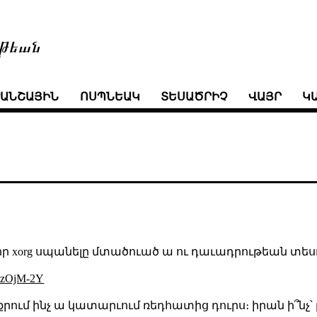
թեան
ՒԱՆՇԱՅԻՆ
ՈՍՊՆԵԱԿ
ՏԵՍԱԾՐԻՉ
ՎԱՅՐ
Կ
որ xorg սպանելը մտածուած ա ու դաւադրութեան տեսո
yzOjM-2Y
րում ինչ ա կատարւում ռեդհատից դուրս։ իրան ի՞նչ՝ 