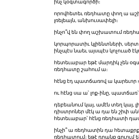
ինչ կօգտագործի։
որովհետեւ ռեդհատը փող ա աշ
լռելեայն, անխուսափելի։
ինչո՞վ են փող աշխատում ռեդհ
կորպորատիւ կլիենտների, սերտ
ինչպէս նաեւ այսպէս կոչուած 
հետեւաբար եթէ մարդիկ չեն օգտ
ռեդհատը շահում ա։
հէնց էդ պատճառով ա կարեւոր sys
ու հէնց սա ա՝ լոք֊ինը, պատճառ՝
դեբեանում կայ, ամէն տեղ կայ, 
դիստրոներ մէկ ա դա են շիփ անե
հետեւաբար՝ հէնց ռեդհատի դա
ինչի՞ ա ռեդհատին դա հետաքրքի
ռեդհատում։ եթէ դրանք գրւում են 