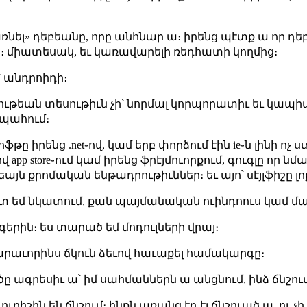
ռնել» դեբեանը, որը անհնար ա։ իրենց պէտք ա որ դեբե
։ միատեսակ, եւ կառավարելի ռեդհատի կողմից։
՝ անդրոիդի։
րութեան տեսութիւն չի՝ նորմալ կորպորատիւ եւ կապ
 պահում։
ֆթը իրենց .net֊ով, կամ երբ փորձում էին ie֊ն լինի 
app store֊ում կամ իրենց ֆրէյմուորքում, գուգլը որ նմ
լեայն քրոմական ենթադրութիւններ։ եւ այո՝ սէյլֆիշը լոք
շատ եմ նկատում, քան պայմանական ուինդոուս կամ մ
երին։ ես տարած եմ մոդուլների վրայ։
նարաւորինս ճկուն ձեւով հաւաքել համակարգը։
ագրեսիւ ա՝ իմ սահմաններն ա անցնում, ինձ ճնշու
ւրիշին են ճնշում։ ինքն առանց էդ էլ ճնշուած ա, ու չ