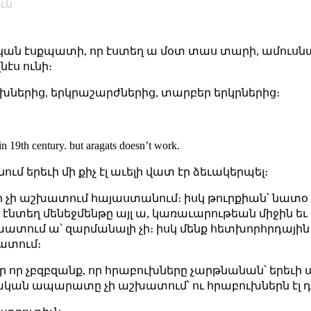
ւն
կան էսքպատի, որ էստեղ ա մօտ տաս տարի, ամուսնա
էս ունի։
ւխներից, երկրաշարժներից, տարբեր երկրներից։
e in 19th century. but aragats doesn’t work.
ում երեւի մի քիչ էլ աւելի վատ էր ձեւակերպել։
ր չի աշխատում հայաստանում։ իսկ թուրքիան՝ նատ
էնտեղ մենեջմենթը այլ ա, կառաւարութեան միջին եւ
շխատում ա՝ զարմանալի չի։ իսկ մենք հետխորհրդային
ատում։
ւմ էր որ չբզբզանք, որ հրաբուխները չարթնանան՝ եր
ետական ապարատը չի աշխատում՝ ու հրաբուխներն էլ 