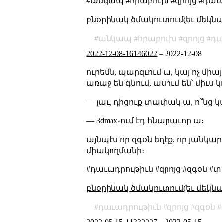
#անկապ #հրաբուխ #զրոյց #դաւ
բնօրինակ ծմակուտում(եւ մեկն
անկապ
հրաբուխ
զրոյց
դա
2022-12-08-16146022
–
2022-12-08
ուրեմն, պարզւում ա, կայ ոչ մ
առաջ են գնում, ասում են՝ միւս կո
— լաւ, դիցուք տափակ ա, ո՞նց կ
— 3dmax֊ում էդ հնարաւոր ա։
այնպէս որ զգօն եղէք, որ յանկար
միակողմանի։
#դաւադրութիւն #զրոյց #զգօն #
բնօրինակ ծմակուտում(եւ մեկն
դաւադրութիւն
զրոյց
զգօն
2022-05-15-11332227
–
2022-05-15