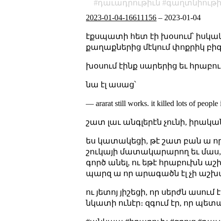
դաւադրութիւն
գաղտնիութի
2023-01-04-16611156
–
2023-01-04
էքսպատի հետ էի խօսում՝ իսկա
քաղաքներից մէկում փոքրիկ բիզն
խօսում էինք սարերից եւ հրաբո
նա էլ ասաց՝
— ararat still works. it killed lots of peopl
շատ լաւ անգլերէն չունի, իրական
ես կատակեցի, թէ շատ բան ա ո
շուկայի մատակարարող եւ մաս, 
գործ անել, ու եթէ հրաբուխն ա
պարզ ա որ արագածն էլ չի աշխ
ու յետոյ յիշեցի, որ սերժն ասո
նկատի ունէր։ զգում էր, որ պ