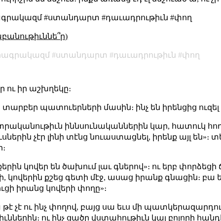
րագրակազմ #ստանդարտ #դաւադրութիւն #փող
աբանութիւննե՞ր)
րագրակազմ
ստանդարտ
դաւադրութիւն
փող
ր ու իր աշխղեկը։
տարբեր պատուերների մասին։ ինչ են իրենցից ուզել 
տրականութիւն իննսունականներին կար, հատուկ հողի 
սներին չէր լինի տէնց նուաստացնել, իրենք այլ են»։ տե
ի։
քերին կովեր են ծախում լաւ գներով»։ ու երբ փորձեց
, կովերին քշեց գետի մէջ, ասաց իրանք գնացին։ բա 
ւցի իրանց կովերի փողը»։
թէ չէ ու ինչ փողով, բայց սա եւս մի պատկերազարդու
ններին։ ու ինչ ցածր վստահութիւն կայ բոլորի հա