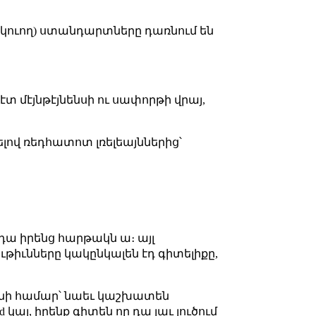
կուող) ստանդարտները դառնում են
 մէյնթէյնենսի ու սափորթի վրայ,
լով ռեդհատոտ լռելեայններից՝
 դա իրենց հարթակն ա։ այլ
ութիւնները կակընկալեն էդ գիտելիքը,
եանի համար՝ նաեւ կաշխատեն
d կայ, իրենք գիտեն որ դա լաւ լուծում