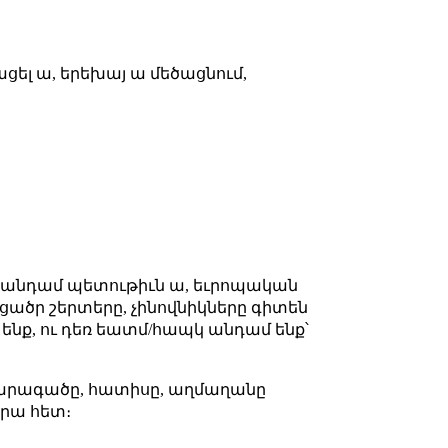
ցել ա, երեխայ ա մեծացնում,
օ անդամ պետութիւն ա, եւրոպական
 ցածր շերտերը, չինովնիկները գիտեն
 ենք, ու դեռ եատմ/հապկ անդամ ենք՝
եւի արագածը, հատիսը, աղմաղանը
դրա հետ։