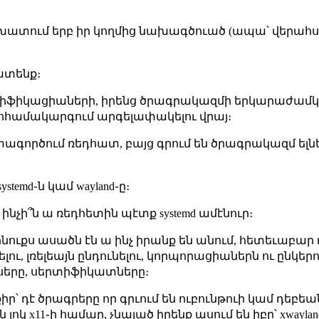
խատում երբ իր կողմից նախագծուած (ապա՝ վերահս
ատենք։
իֆիկացիաների, իրենց ծրագրակազմի երկարաժամկէտ
էկոհամակարգում արգելափակելու վրայ։
ագործում ռեդհատ, բայց գրում են ծրագրակազմ ելնե
temd֊ն կամ wayland֊ը։
 ինչի՞ն ա ռեդհետին պէտք systemd ամէնուր։
լինուքս ասածն էն ա ինչ իրանք են անում, հետեւաբար
լու, լռելեայն ընդունելու, կորպորացիաներն ու ընկեր
սերը, սերտիֆիկատները։
ր՝ դէ ծրագրերը որ գրւում են ուբունթուի կամ դեբ
լոկ x11֊ի համար, չնայած իրենք ասում են իբր՝ xwaylan