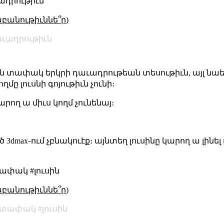
ադրութիւն
աբանութիւննե՞ր)
ւադրութիւն
իայն տափակ երկրի դաւադրութեան տեսութիւն, այլ նաե
ղմը լուսնի գոյութիւն չունի։
արող ա միւս կողմ չունենայ։
ծ 3dmax֊ում չբնակուէք։ այնտեղ լուսինը կարող ա լինել
տափակ #լուսին
աբանութիւննե՞ր)
տափակ
լուսին