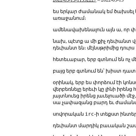
ես երկար ժամանակ եմ ծախսել կ
առաջանում։
ամենավախենալուն այն ա, որ փաս
նախ, պէտք ա մի քիչ դեւիանտ վա
դեւիանտ են։ մէյնսթրիմից դուրս ե
հետեւաբար, երբ գտնում են ոչ մ
բայց երբ գտնում են՝ խիստ դատո
օրինակ, երբ ես փորձում էի կոն
վերբեռնելը երեւի կը լինի իրեն
յայտնուեց իրենց յաւելուածի մէ
սա չափազանց բարդ եւ ժամանակ
irc
սովորական
֊ի տեքստ ինտեր
դեւիանտ մարդիկ բաւական շատ 