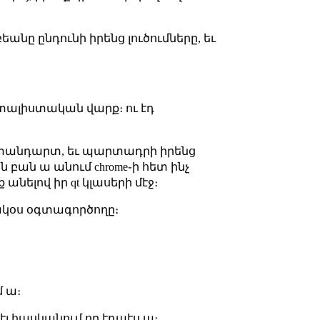
անը ընդունի իրենց լուծումները, եւ
իտալիստական վարք։ ու էդ
ոչ ստանդարտ, եւ պարտադրի իրենց
ան բան ա անում chrome֊ի հետ ինչ
 անելով իր qt կլասերի մէջ։
ակօս օգտագործողը։
մ ա։
ի էլ հասկանում որ էդպէս ա։