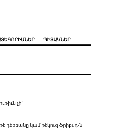
ԱՏԵԳՈՐԻԱՆԵՐ
ՊԻՏԱԿՆԵՐ
ւթիւն չի՝
թէ դեբեանը կամ թէկուզ ֆրիբսդ֊ն