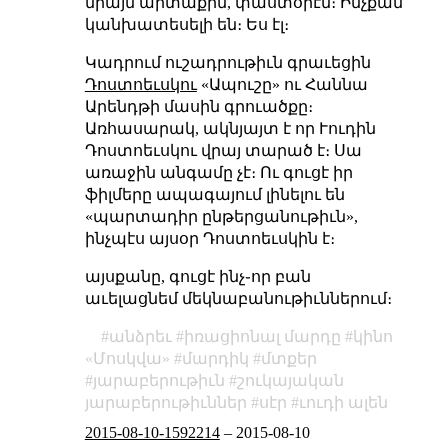
միայն արտաքին, փաստօրէն։ Ինչքան
կանխատեսելի են։ Ես էլ։
Կադրում ուշադրութիւն գրաւեցին
Դոստոեւսկու
«Ապուշը» ու Հաննա
Արենդթի մասին գրուածքը։
Առհասարակ, ակնյայտ է որ Ւուդին
Դոստոեւսկու վրայ տարած է։ Սա
առաջին անգամը չէ։ Ու գուցէ իր
ֆիլմերը ապագայում լինելու են
«պարտադիր ընթերցանութիւն»,
ինչպէս այսօր Դոստոեւսկին է։
այսքանը, գուցէ ինչ֊որ բան
աւելացնեմ մեկնաբանութիւններում։
անձրեւ
իռացիոնալ մարդը
կինո
«Մոսկվա»
մարդիկ
մտքեր
յարաբերութիւն
շուկայական
յարաբերութիւններ
սէր
ւուդի ալեն
2015-08-10-1592214
–
2015-08-10