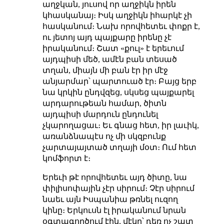
աղջկան, յուսով որ աղջիկն իրեն
կհասկանայ։ Իսկ աղջիկն իհարկէ չի
հասկանում։ Նախ որովհետեւ փոքր է,
ու յետոյ այդ պայքարը իրենը չէ
իրականում։ Շատ «քուլ» է երեւում
այդպիսի մեծ, ամէն բան տեսած
տղան, միայն մի բան էր իր մէջ
անյարմար՝ պարտուած էր։ Բայց երբ
նա կրկին ընդվզեց, սկսեց պայքարել
արդարութեան համար, ծիտն
այդպիսի մարդուն ընդունել
չկարողացաւ։ Եւ գնաց հետ, իր լաւիկ,
առանձնապէս ոչ մի սկզբունք
չարտայայտած տղայի մօտ։ Ում հետ
կոմֆորտ է։
Երեւի թէ որովհետեւ այդ ծիտը, նա
փիլիսոփային չէր սիրում։ Չէր սիրում
նաեւ այն Իսպանիա թռնել ուզող
կինը։ Երկուսն էլ իրականում նրան
օգտագործում էին, մէկը՝ դեռ ոչ շատ