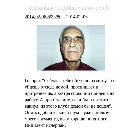
անձրեւ
լուսանկարներ
սեղան
2014-02-06-599280
–
2014-02-06
Говорю: “Сейчас я тебе объясню разницу. Ты
уйдешь отсюда домой, проспишься и
протрезвеешь, а завтра спокойно пойдешь на
работу. А при Сталине, если бы ты что-то
вякнул, из этого клуба домой бы не дошел”.
Опять одобрительный шум – уже в пользу
моего аргумента, всем хорошо понятного.
Инцидент исчерпан.