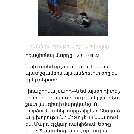
անձրեւ
բաթում
շուն
փողոց
իռացիոնալ մարդը
–
2015-08-22
նախ ասեմ որ շատ հաւէս է նստել
պատշգամբին այս անձրեւոտ օրը եւ
գրել տեքստ։
«իռացիոնալ մարդ»֊ն եմ այսօր դիտել։
կինո մոսկուայում։ Ւուդին վերջն է։ Նա
շատ լաւ գիտի մարդկանց։ Ու
փորձում է անել խորը ֆիլմեր։ Չնայած
այդ խորութիւնը միշտ չէ որ նկատում
են։ Մարդ էլ չկար դահլիճում։ Եօթը
զոյգ։ Պատահաբար չէ, որ Ւուդին