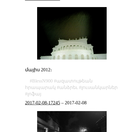
մայիս 2012։
BlessN900
ազատութեան
հրապարակ
անձրեւ
լուսանկարներ
լոֆայ
2017-02-08-17245
–
2017-02-08