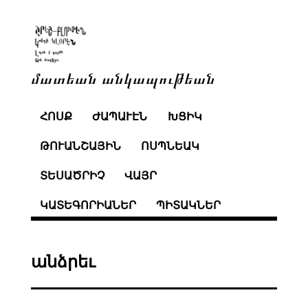
մատեան անկապութեան
ՀՈՍՔ
ԺԱՊԱՒԷՆ
ԽՑԻԿ
ԹՈՒԱՆՇԱՅԻՆ
ՈՍՊՆԵԱԿ
ՏԵՍԱԾՐԻՉ
ՎԱՅՐ
ԿԱՏԵԳՈՐԻԱՆԵՐ
ՊԻՏԱԿՆԵՐ
անձրեւ