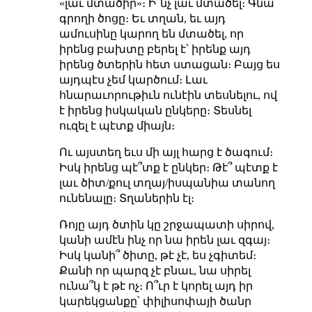
«լաւ մտածիր»։ Ի՞նչ լաւ մտածել։ Գնա՛
գրողի ծոցը։ Եւ տղան, եւ այդ
ամուսինը կարող են մտածել, որ
իրենց բախտը բերել է՝ իրենք այդ
իրենց ծտերին հետ ստացան։ Բայց ես
այդպէս չեմ կարծում։ Լաւ
հնարաւորութիւն ունէին տեսնելու, ով
է իրենց իսկական ընկերը։ Տեսնել
ուզել է պէտք միայն։
Ու այստեղ եւս մի այլ հարց է ծագում։
Իսկ իրենց պէ՞տք է ընկեր։ Թէ՞ պէտք է
լաւ ծիտ/քուլ տղայ/իսպանիա տանող
ունենալը։ Տղաներին էլ։
Ռոյը այդ ծտին կը շրջապատի սիրով,
կանի ամէն ինչ որ նա իրեն լաւ զգայ։
Իսկ կանի՞ ծիտը, թէ չէ, ես չգիտեմ։
Քանի որ պարզ չէ բնաւ, նա սիրել
ունա՞կ է թէ ոչ։ Ո՞ւր է կորել այդ իր
կարեկցանքը՝ փիլիսոփայի ծանր