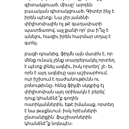
գիտակցուած, միւսը՝ արդեն
բաւական գիտակցուած։ Գիտէր ինչ է
իրեն պէտք։ Նա չէր յանձնի
փիլիսոփային ոչ թէ գաղափարի
պատճառով, այլ քանի որ՝ բա ի՞նչ է
անելու, հազիւ իրեն հարմար տղայ է
գտել։
բացի դրանից, ֆիլմն այն մասին է, որ
մենք ունակ չենք տարբերակել որտեղ
է պէտք լինել ազնիւ, իսկ որտեղ՝ չէ։ եւ
որն է այդ ազնիւը այս աշխարհում,
ուր իշխում է դաժանութիւնն ու
բռնութիւնը։ հենց ֆիլմի սկզբից էլ
փիլիսոփան այդ օրինակն է բերել՝
դուք կհանձնէ՞ք գողին
ոստիկաններին, եթէ իմանաք, որտեղ
է նա թաքնւում։ իսկ հրէաների
ընտանիքին՝ ֆաշիստներին
կհանձնէ՞ք նոյնպէս։