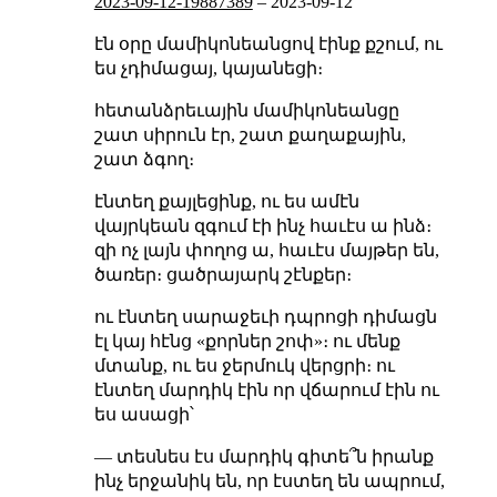
2023-09-12-19887389
–
2023-09-12
էն օրը մամիկոնեանցով էինք քշում, ու
ես չդիմացայ, կայանեցի։
հետանձրեւային մամիկոնեանցը
շատ սիրուն էր, շատ քաղաքային,
շատ ձգող։
էնտեղ քայլեցինք, ու ես ամէն
վայրկեան զգում էի ինչ հաւէս ա ինձ։
զի ոչ լայն փողոց ա, հաւէս մայթեր են,
ծառեր։ ցածրայարկ շէնքեր։
ու էնտեղ սարաջեւի դպրոցի դիմացն
էլ կայ հէնց «քորներ շոփ»։ ու մենք
մտանք, ու ես ջերմուկ վերցրի։ ու
էնտեղ մարդիկ էին որ վճարում էին ու
ես ասացի՝
— տեսնես էս մարդիկ գիտե՞ն իրանք
ինչ երջանիկ են, որ էստեղ են ապրում,