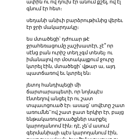
ափին ու ով դուխ էր անում քշել, ով էլ
գնում էր հետ։
սեդանի անիւի բարձրութիւնից վերեւ
էր ջրի մակարդակը։
ես մտածեցի՝ դժուար թէ
ջրահեռացումը չաշխատէր, չէ՞ որ
սէնց բան ուրիշ տեղ չգմ տեսել։ ու
իմանալով որ մօտակայքում ջուրը
կտրել էին, մտածեցի՝ վթար ա, այդ
պատճառով եւ կտրել են։
յետոյ հանդիպեցի մի
ճարտարապետի, որ նոյնպէս
էնտեղով անցել էր ու շատ
տպաւոցուած էր։ ասաց՝ սովէտը շատ
առումնե՟ով շատ ջատ երկիր էր, բայց
ենթակառուցուածքներ սարքել
կարողանոոմ էին։ դէ, չե՛մ ասում
գերմանիայի պէս կարողանում էին,