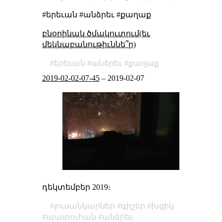
#երեւան #անձրեւ #քաղաք
բնօրինակ ծմակուտում(եւ
մեկնաբանութիւննե՞ր)
երեւան
անձրեւ
քաղաք
2019-02-02-07-45
–
2019-02-07
դեկտեմբեր 2019։
լուսանկարներ
գիշեր
խցիկ
պատուհան
անձրեւ