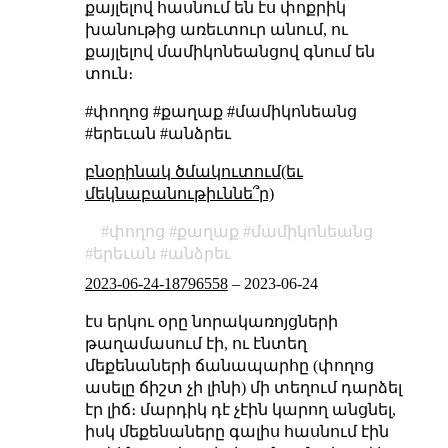
քայլելով հասնում են էս փոքրիկ
խանութից առեւտուր անում, ու
քայլելով մամիկոնեանցով գնում են
տուն։
#փողոց #քաղաք #մամիկոնեանց
#երեւան #անձրեւ
բնօրինակ ծմակուտում(եւ
մեկնաբանութիւննե՞ր)
փողոց
քաղաք
մամիկոնեանց
երեւան
անձրեւ
2023-06-24-18796558
–
2023-06-24
էս երկու օրը նորակառոյցների
թաղամասում էի, ու էնտեղ
մեքենաների ճանապարհը (փողոց
ասելը ճիշտ չի լինի) մի տեղում դարձել
էր լիճ։ մարդիկ դէ չէին կարող անցնել,
իսկ մեքենաները գալիս հասնում էին