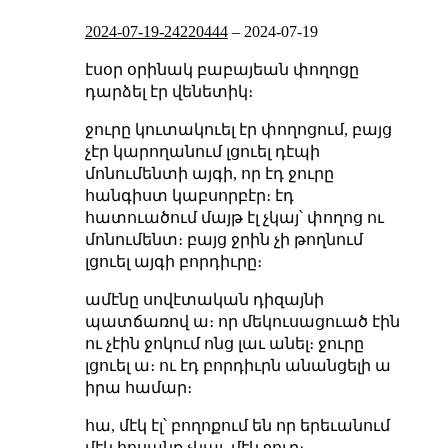
2024-07-19-24220444
–
2024-07-19
էսօր օրինակ բաբայեան փողոցը
դարձել էր վենետիկ։
ջուրը կուտակուել էր փողոցում, բայց
չէր կարողանում լցուել դէպի
մոնումենտի այգի, որ էդ ջուրը
հանգիստ կաբսորբէր։ էդ
հատուածում մայթ էլ չկայ՝ փողոց ու
մոնումենտ։ բայց ջրին չի թողնում
լցուել այգի բորդիւրը։
ամէնը սովէտական դիզայնի
պատճառով ա։ որ մեկուսացուած էին
ու չէին ջոկում ոնց լաւ անել։ ջուրը
լցուել ա։ ու էդ բորդիւրն անանցելի ա
իրա համար։
հա, մէկ էլ՝ բողոքում են որ երեւանում
մէկ հոսանք չկայ, մէկ ջուր
։