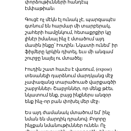
փորձութիւնների հանդէպ
էմփաթիան։
Գուցէ ոչ մէկն էլ ունակ չէ, պարզապէս
գտնում են հարմար մի տարբերակ,
շահերի համընկում, հետաքրքիր կը
լինէր իմանալ ինչ է մտածում այդ
մասին ինքը՝ Ւուդին։ Նկատի ունեմ՝ իր
ֆիլմերը կրկին դիտել, եւս մի անգամ
շուրջը նայել ու մտածել։
Ւուդին շատ հաւէս է վառում, (expose)
տեսանելի դարձնում մարդկանց մէջ
չափազանց տարածուած վարքագծի
շաբլոններ։ Շաբլոններ, որ մենք թէեւ
նկատում ենք, բայց ինքներս անզօր
ենք ինչ֊որ բան փոխել մեր մէջ։
Ես այդ ժամանակ մտածում եմ՝ ինչ
նման են մարդիկ դրանով։ Բոլորը
ինչքան նմանութիւններ ունեն։ Ոչ