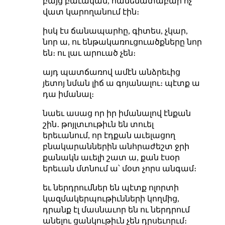
բայց բաւական, համեմատաբար ոչ
վատ կարողանում էին։
իսկ էս ճանապարհը, գիտես, չկար,
նոր ա, ու ենթակառուցուածքները նոր
են։ ու լաւ արուած չեն։
այդ պատճառով ամէն անձրեւից
յետոյ նման լիճ ա գոյանալու։ պէտք ա
դա իմանալ։
նաեւ ասաց որ իր իմանալով էնքան
շին․ թոյլտւութիւն են տուել
երեւանում, որ էդքան աւելացող
բնակարաններին անհրաժեշտ ջրի
քանակն աւելի շատ ա, քան էսօր
երեւան մտնում ա՝ մօտ չորս անգամ։
եւ ներդրումներ են պէտք ոլորտի
կազմակերպութիւնների կողմից,
դրանք էլ մասնաւոր են ու ներդրում
անելու ցանկութիւն չեն դրսեւորւմ։