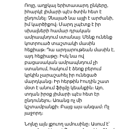
Ռոյը, աղջկայ երիտասարդ ընկերը,
իհարկէ յիմարի պէս ծտին հետ է
ընդունել։ Չնայած նա այլի է արժանի,
իմ կարծիքով։ Մարդ չպէտք է իր
սխալների համար դրական
ամրապնդում ստանայ։ Մենք ունենք
կոտրուած տաշտակի մասին
հեքիաթ։ Դա արդարութեան մասին է,
այդ հեքիաթը։ Իսկ նա ով
բացասական ամրապնդում չի
ստանում, հակում է ձեռք բերում
կրկին չարաշահել իր ունեցած
մարդկանց։ Իր հերթին Ւուդին շատ
մօտ է անում ֆիլմը կեանքին։ Այո,
տղան իրօք յիմարի պէս հետ էր
ընդունելու։ Առանց ոչ մի
կշտամբանքի։ Բայց այս անգամ։ Ոչ
յաջորդ։
Նոյնը այն լքուող ամուսինը։ Ասում է՝