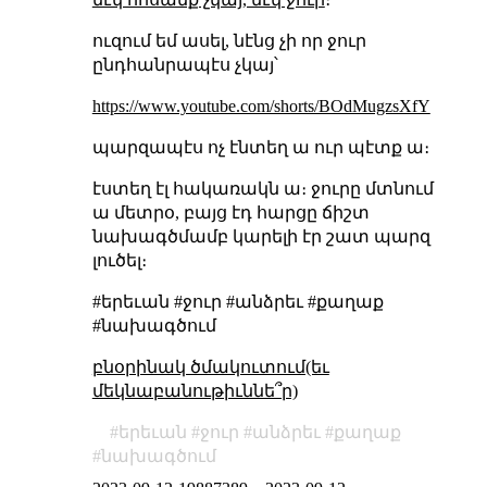
ուզում եմ ասել, նէնց չի որ ջուր
ընդհանրապէս չկայ՝
https://www.youtube.com/shorts/BOdMugzsXfY
պարզապէս ոչ էնտեղ ա ուր պէտք ա։
էստեղ էլ հակառակն ա։ ջուրը մտնում
ա մետրօ, բայց էդ հարցը ճիշտ
նախագծմամբ կարելի էր շատ պարզ
լուծել։
#երեւան #ջուր #անձրեւ #քաղաք
#նախագծում
բնօրինակ ծմակուտում(եւ
մեկնաբանութիւննե՞ր)
երեւան
ջուր
անձրեւ
քաղաք
նախագծում