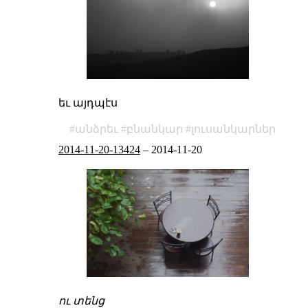
եւ այդպէս
անձրեւ
բնանկար
լուսանկարներ
2014-11-20-13424
–
2014-11-20
ու տենց