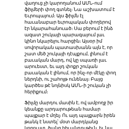
վաղուց չի կարողանում ԱՄՆ֊ում
ֆիլմերի փող գտնել։ Նա աշխատում է
Եւրոպայում։ Այս ֆիլմն էլ
հաւանաբար եւրոպական փողերով
էր նկարահանուած։ Սա բերում է ինձ
ազատ շուկայի պարագայում լաւ
կինո նկարելու հարցին։ Այսօր իմ
սովորական պատասխանն այն է, որ
շատ մեծ շուկայի դէպքում, լինում է
բաւական մարդ, ով կը սպառի լաւ
արուեստ, եւ այդ փոքր շուկան
բաւական է լինում, որ ինչ֊որ մէկը փող
ներդնի, ու շահոյթ ունենայ։ Բայց
կարծես թէ նոյնիսկ ԱՄՆ֊ի շուկան չի
հերիքում։
Ֆիլմը մարդու մասին է, ով ամբողջ իր
կեանքը արդարութեան համար
պայքար է մղել։ Ու այդ պայքարն իրեն
թանկ է նստել՝ մօտ մարդկանց
կորուստ, ծանր հիւանդութիւն, եւ նա