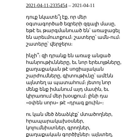
2021-04-11-2335454
–
2021-04-11
դուք նկատե՞լ էք, որ մեր
օգտագործած եզրերի զգալի մասը,
եթէ եւ թարգմանուած են՝ առաջացել
են արեւմուտքում։ շատերը՝ ամն֊ում։
շատերը՝ վերջերս։
ինչի՞։ զի դրանք են առաջ անցած
հանրութիւնները, եւ նոր երեւոյթները,
քաղաքական թէ սոցիալական
շարժումները, գիտութիւնը՝ ամէնն
այնտեղ ա պատահում։ յետոյ նոր
մենք ենք իմանում այդ մասին, եւ
կիրառում մեր խօսքում։ լինի դա
«օփեն սորս» թէ «դրագ քուին»։
ու կան մեծ ձեաձկէք՝ մտածողներ,
հրապարակախօսներ,
կոլումնիստներ, գրողներ,
քաղաքական գործիչներ։ այնտեղ,