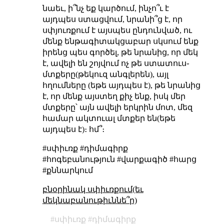
նաեւ, ի՞նչ եք կարծում, ինչո՞ւ է
այդպես ստացվում, նրանի՞ց է, որ
սփյուռքում է այսպես ընդունված, ու
մենք ենթագիտակցաբար սկսում ենք
իրենց պես գործել, թե նրանից, որ մեկ
է, ավելի են շոյվում ոչ թե ստատուս֊
մտքերը(թեկուզ անգլերեն), այլ
հղումները (եթե այդպես է), թե նրանից
է, որ մենք այստեղ քիչ ենք, իսկ մեր
մտքերը՝ այն ավելի երկրին մոտ, մեզ
համար ակտուալ մտքեր են(եթե
այդպես է)։ հմ՞։
#սփիւռք #դիմագիրք
#հոգեբանություն #վարքագիծ #հարց
#քննարկում
բնօրինակ սփիւռքում(եւ
մեկնաբանութիւննե՞ր)
սփիւռք
դիմագիրք