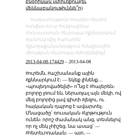
բնօրինակ սփիւռքում(եւ
մեկնաբանութիւննե՞ր)
ազատություն
ռադիո
խսհմ
սովետ
cccp
ուկրայինա
ռուսաստան
եւրոպա
քննարկում
յանուկովիչ
պուտին
քաղաքականություն
մաքսային֊
միություն
եւրոպա
մոդերնիզմ
2013-04-08-174429
–
2013-04-08
#ուրեմն,
#աշխանանք ային
#քննարկում է։
— եկեք լինենք…
«պոսլեդովածելնի» ո՞նց է #հայերեն։
բոլորը լռում են, ներառյալ այն մեկի, ով
մեզ բոլորից լավ գիտի #լեզու, ու
հայկական դպրոց է ավարտել։
Մնացածը՝ ռուսական #կրթություն
ունեն։
որոշ ժամանակ անց, տեսնելով
որ ոչ մեկ չհիշեց, նա ասաց՝
—
#հետեւողական։
— այո, —