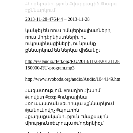
հոգեբանություն
վարքագիծ
հարց
քննարկում
2013-11-28-476444
–
2013-11-28
կանչել են ռուս իմպերիալիստների,
ռուս մոդերնիստների, ու
ուկրայինացիների, ու նրանք
քննարկում են ներկա վիճակը։
http://realaudio.rferl.org/RU/2013/11/28/20131128-
150000-RU-program.mp3
http://www.svoboda.org/audio/Audio/1044149.html
#ազատություն #ռադիո #խսհմ
#սովետ #cccp #ուկրայինա
#ռուսաստան #եւրոպա #քննարկում
#յանուկովիչ #պուտին
#քաղաքականություն #մաքսային֊
միություն #եւրոպա #մոդերնիզմ