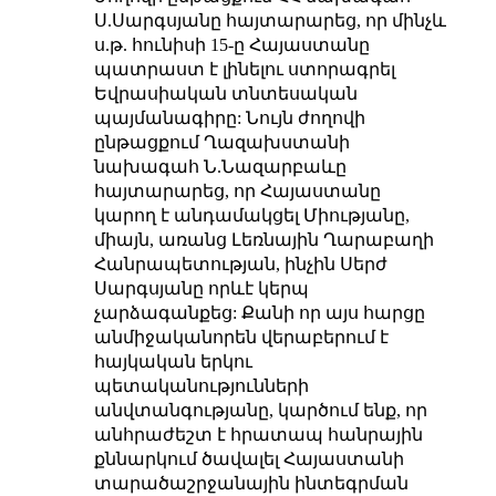
Ս.Սարգսյանը հայտարարեց, որ մինչև
ս.թ. հունիսի 15-ը Հայաստանը
պատրաստ է լինելու ստորագրել
Եվրասիական տնտեսական
պայմանագիրը: Նույն ժողովի
ընթացքում Ղազախստանի
նախագահ Ն.Նազարբաևը
հայտարարեց, որ Հայաստանը
կարող է անդամակցել Միությանը,
միայն, առանց Լեռնային Ղարաբաղի
Հանրապետության, ինչին Սերժ
Սարգսյանը որևէ կերպ
չարձագանքեց: Քանի որ այս հարցը
անմիջականորեն վերաբերում է
հայկական երկու
պետականությունների
անվտանգությանը, կարծում ենք, որ
անհրաժեշտ է հրատապ հանրային
քննարկում ծավալել Հայաստանի
տարածաշրջանային ինտեգրման