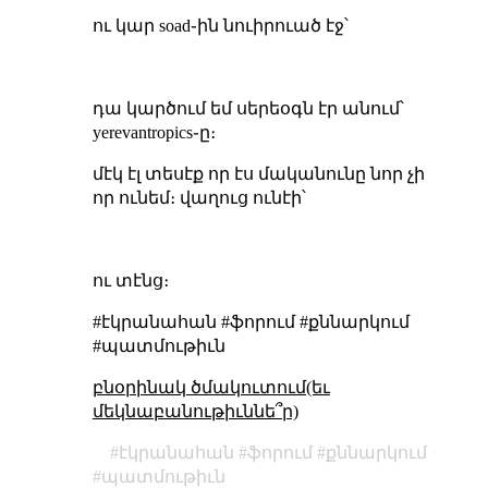
ու կար soad֊ին նուիրուած էջ՝
դա կարծում եմ սերեօգն էր անում՝
yerevantropics֊ը։
մէկ էլ տեսէք որ էս մականունը նոր չի
որ ունեմ։ վաղուց ունէի՝
ու տէնց։
#էկրանահան #ֆորում #քննարկում
#պատմութիւն
բնօրինակ ծմակուտում(եւ
մեկնաբանութիւննե՞ր)
էկրանահան
ֆորում
քննարկում
պատմութիւն