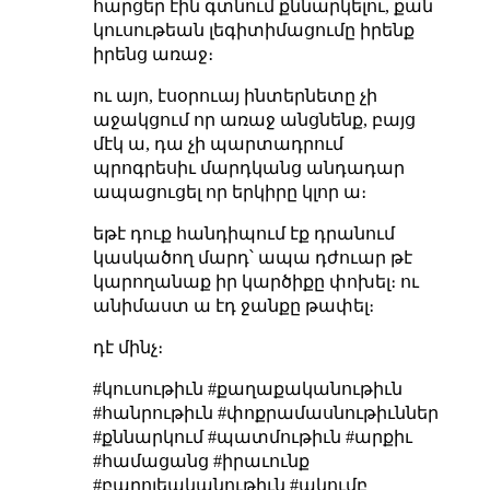
հարցեր էին գտնում քննարկելու, քան
կուսութեան լեգիտիմացումը իրենք
իրենց առաջ։
ու այո, էսօրուայ ինտերնետը չի
աջակցում որ առաջ անցնենք, բայց
մէկ ա, դա չի պարտադրում
պրոգրեսիւ մարդկանց անդադար
ապացուցել որ երկիրը կլոր ա։
եթէ դուք հանդիպում էք դրանում
կասկածող մարդ՝ ապա դժուար թէ
կարողանաք իր կարծիքը փոխել։ ու
անիմաստ ա էդ ջանքը թափել։
դէ մինչ։
#կուսութիւն #քաղաքականութիւն
#հանրութիւն #փոքրամասնութիւններ
#քննարկում #պատմութիւն #արքիւ
#համացանց #իրաւունք
#բարոյեականութիւն #ակումբ