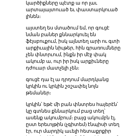
կարծիքները պէտք ա որ լաւ
արտայայտուած եւ փաստարկուած
լինեն։
այստեղ ես մտածում եմ, որ գուցէ
նման բաներ քննարկուել են
ֆէյսբուքում, իսկ այնտեղ արի ու գտի
արքիւային նիւթեր, հին գրառումները
չեն փնտրւում, ինքն իր մէջ փակ
ակումբ ա, ուր իր իսկ արքիւները
դժուար մատչելի չեն։
գուցէ դա էլ ա դրդում մարդկանց
կրկին ու կրկին շօշափել նոյն
թեմաներ։
կրկին՝ եթէ մի բան փնտրես հայերէն՝
կը գտնես քննարկում բաց տեղ՝
ասենք ակումբում։ բայց ակումբն էլ,
ըստ երեւոյթին (չգիտեմ) էնպիսի տեղ
էր, ուր մարդիկ աւելի հետաքրքիր