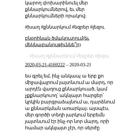
կարող փոխարինուել մեր
քննարկումներով, եւ մեր
քննարկումների որակով։
#խաղ #քննարկում #եզրեր #լեզու
բնօրինակ ծմակուտում(եւ
մեկնաբանութիւննե՞ր)
խաղ
քննարկում
եզրեր
լեզու
2020-03-21-4169222
–
2020-03-21
ես գրել եմ, ինչ անկապ ա երբ քո
միջավայրում յայտնւում ա մարդ, որ
արդէն վաղուց քննարկուած, կամ
չքքնարկուող՝ ակնյայտ հարցեր՝
կրկին բարցրաձայնում ա, դարձնում
ա քննարկման առարկայ։ այսպէս,
մեր գործի տեղի յարկում երբեմն
յայտնւում էր ինչ֊որ նոր մարդ, որի
համար ակնյայտ չէր, որ սերժը