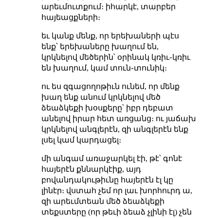
արեւմուտքում։ իհարկէ, տարբեր
հայեացքների։
եւ կանք մենք, որ երեխաների պէս
ենք՝ երեխաները խաղում են,
կրկնելով մեծերին՝ օրինակ կռիւ֊կռիւ
են խաղում, կամ տուն֊տունիկ։
ու ես զգացողոթիւն ունեմ, որ մենք
խաղ ենք անում կրկնելով մեծ
ձեաձկեքի խօսքերը՝ իբր դեբատ
անելով իրար հետ առցանց։ ու յաճախ
կրկնելով անգլերէն, զի անգլերէն ենք
լսել կամ կարդացել։
մի անգամ առաջարկել էի, թէ՝ գոնէ
հայերէն քննարկէիք, այդ
բովանդակութիւնը հայերէն էլ կը
լինէր։ վստահ չեմ որ լաւ խորհուրդ ա,
զի արեւմտեան մեծ ձեաձկեքի
տեքստերը (որ թեւի ձեաձ չլինի էլ) չեն