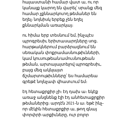
հայաստանի համար վատ ա, ու որ
կանայք կարող են վարել՝ սրանք մեզ
համար չքննարկուող թեմաներ են
եղել։ նոյնիսկ երբեք չեն եղել
քննարկման առարկայ։
ու հիմա երբ տեսնում եմ, ինչպէս
պրոգրեսիւ երիտասարդները սոց․
հարթակներում բարձրացնում են
սեռական փոքրամասնութիւնների,
կամ կուսութեան/ամուսնութեան
թեման, արտայայտելով պրոգրեսիւ,
բայց մեզ ակնյայտ
ճշմարտութիւնները՝ ես համարեա
գրեթէ նոյնչափ վհատւում եմ։
էդ հետաքրքիր չի։ էդ դախ ա։ եկէք
առաջ անցնենք էլի էդ անհետաքրքիր
թեմաներից։ արդէն 2021֊ն ա։ եթէ ինչ֊
որ մէկին հետաքրքիր ա, թող գնայ
փորփրի արքիւները, ուր բոլոր