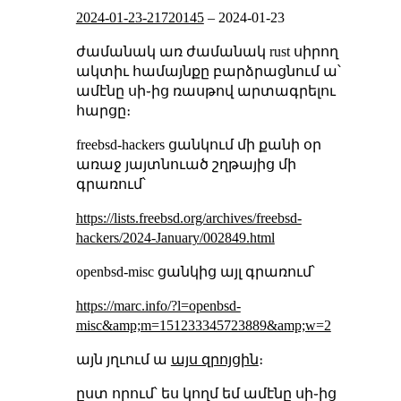
2024-01-23-21720145
–
2024-01-23
ժամանակ առ ժամանակ rust սիրող
ակտիւ համայնքը բարձրացնում ա՝
ամէնը սի֊ից ռասթով արտագրելու
հարցը։
freebsd-hackers ցանկում մի քանի օր
առաջ յայտնուած շղթայից մի
գրառում՝
https://lists.freebsd.org/archives/freebsd-
hackers/2024-January/002849.html
openbsd-misc ցանկից այլ գրառում՝
https://marc.info/?l=openbsd-
misc&amp;m=151233345723889&amp;w=2
այն յղւում ա
այս զրոյցին
։
ըստ որում՝ ես կողմ եմ ամէնը սի֊ից