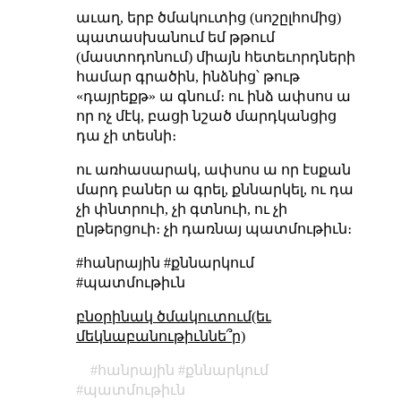
աւաղ, երբ ծմակուտից (սոշըլհոմից)
պատասխանում եմ թթում
(մաստոդոնում) միայն հետեւորդների
համար գրածին, ինձնից՝ թութ
«դայրեքթ» ա գնում։ ու ինձ ափսոս ա
որ ոչ մէկ, բացի նշած մարդկանցից
դա չի տեսնի։
ու առհասարակ, ափսոս ա որ էսքան
մարդ բաներ ա գրել, քննարկել, ու դա
չի փնտրուի, չի գտնուի, ու չի
ընթերցուի։ չի դառնայ պատմութիւն։
#հանրային #քննարկում
#պատմութիւն
բնօրինակ ծմակուտում(եւ
մեկնաբանութիւննե՞ր)
հանրային
քննարկում
պատմութիւն