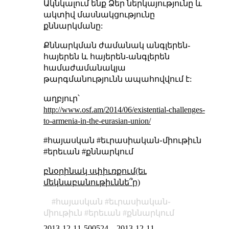
Ակնկալում ենք Ձեր ներկայությունը և
ակտիվ մասնակցությունը
քննարկմանը:
Քննարկման ժամանակ անգլերեն-
հայերեն և հայերեն-անգլերեն
համաժամանակյա
թարգմանությունն ապահովվում է:
աղբյուր՝
http://www.osf.am/2014/06/existential-challenges-
to-armenia-in-the-eurasian-union/
#հայասկան #եւրասիական֊միութիւն
#երեւան #քննարկում
բնօրինակ սփիւռքում(եւ
մեկնաբանութիւննե՞ր)
հայասկան
եւրասիական֊
միութիւն
երեւան
քննարկում
2013-12-11-500524
–
2013-12-11