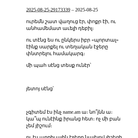
2025-08-25-29173339
–
2025-08-25
ուրեմն շատ վաղուց էր, փոքր էի, ու
անհամեմատ աւելի դեբիլ։
ու տէնց ես ու ընկերս իբր «պորտալ»
էինք սարքել ու տեղական էջերը
փնտրելու համակարգ։
մի պահ սէնց տեսք ունէր՝
յետոյ սէնց՝
չգիտեմ էս ինչ name.am ա։ նո՞յնն ա։
կա՞պ ունէինք իրանց հետ։ ոչ մի բան
չեմ յիշում։
ու էս արքիւային էջերը նայելով յիշեցի,