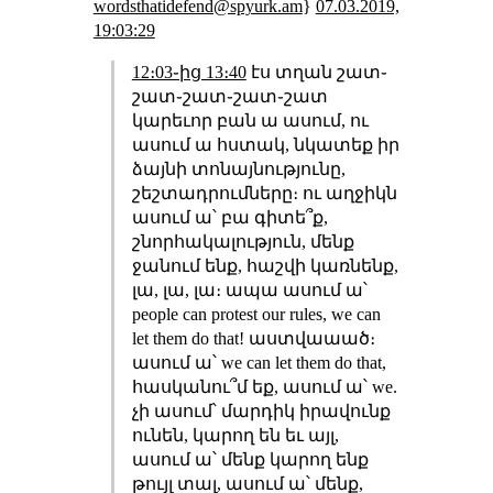
wordsthatidefend@spyurk.am
}
07.03.2019,
19:03:29
12։03֊ից 13։40
էս տղան շատ֊
շատ֊շատ֊շատ֊շատ
կարեւոր բան ա ասում, ու
ասում ա հստակ, նկատեք իր
ձայնի տոնայնությունը,
շեշտադրումները։ ու աղջիկն
ասում ա՝ բա գիտե՞ք,
շնորհակալություն, մենք
ջանում ենք, հաշվի կառնենք,
լա, լա, լա։ ապա ասում ա՝
people can protest our rules, we can
let them do that! աստվաաած։
ասում ա՝ we can let them do that,
հասկանու՞մ եք, ասում ա՝ we.
չի ասում՝ մարդիկ իրավունք
ունեն, կարող են եւ այլ,
ասում ա՝ մենք կարող ենք
թույլ տալ, ասում ա՝ մենք,