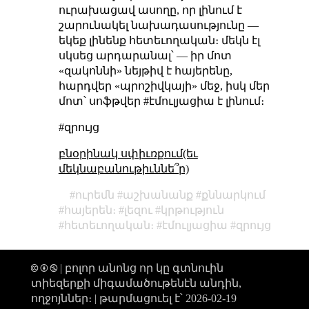
ուրախացավ ասողը, որ լինում է
շարունակել նախադասությունը —
եկեք լինենք հետեւողական։
մեկն էլ
սկսեց արդարանալ՝
— իր մոտ
«զակոննի» նեյթիվ է հայերենը,
հարդվեր «պրոշիվկայի» մեջ, իսկ մեր
մոտ՝ սոֆթվեր #էմուլյացիա է լինում։
#զրույց
բնօրինակ սփիւռքում(եւ
մեկնաբանութիւննե՞ր)
ուրեմն
աշխանանք
քննարկում
հայերեն։
լեզու
կրթություն
հետեւողական։
էմուլյացիա
զրույց
🅭 🅯 🄏 | բոլոր անոնց որ կը գտնուին
տիեզերքի միգամածութենէն անդին,
ողջոյններ։ |
թարմացուել է՝ 2026-02-19