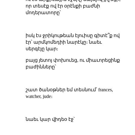
որ տեսէք ով էր օրէնքի բաժնի
մոդերատորը՝
իսկ էս ջրիկութեան էլուիսը գիտէ՞ք ով
էր՝ արմկոմեդիի նարէկը։ նաեւ
սերգէյը կար։
բայց յետոյ փոխուեց, ու միաւորեցինք
բաժինները՝
շատ ծանօթներ եմ տեսնում՝ frances,
watcher, jude։
նաեւ կար վիդեօ էջ՝