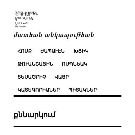
մատեան անկապութեան
ՀՈՍՔ
ԺԱՊԱՒԷՆ
ԽՑԻԿ
ԹՈՒԱՆՇԱՅԻՆ
ՈՍՊՆԵԱԿ
ՏԵՍԱԾՐԻՉ
ՎԱՅՐ
ԿԱՏԵԳՈՐԻԱՆԵՐ
ՊԻՏԱԿՆԵՐ
քննարկում