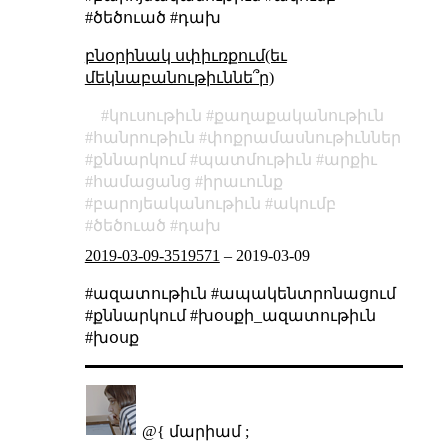
#ծեծուած #դախ
բնօրինակ սփիւռքում(եւ
մեկնաբանութիւննե՞ր)
կուսութիւն
քաղաքականութիւն
հանրութիւն
փոքրամասնութիւններ
քննարկում
պատմութիւն
արքիւ
համացանց
իրաւունք
բարոյեականութիւն
ակումբ
ծեծուած
դախ
2019-03-09-3519571
–
2019-03-09
#ազատութիւն #ապակենտրոնացում
#քննարկում #խօսքի_ազատութիւն
#խօսք
@{ մարիամ ;