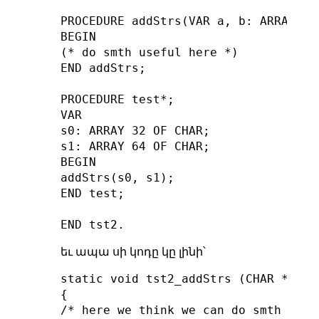
PROCEDURE addStrs(VAR a, b: ARRAY OF 
BEGIN

(* do smth useful here *)

END addStrs;

PROCEDURE test*;

VAR

s0: ARRAY 32 OF CHAR;

s1: ARRAY 64 OF CHAR;

BEGIN

addStrs(s0, s1);

END test;

եւ ապա սի կոդը կը լինի՝
static void tst2_addStrs (CHAR *a, A
{

/* here we think we can do smth usefu