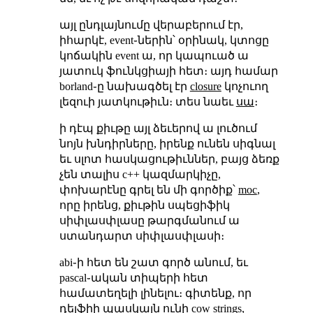
այլ ընդլայնումը վերաբերում էր,
իհարկէ, event֊ներին՝ օրինակ, կտոցը
կոճակին event ա, որ կապուած ա
յատուկ ֆունկցիայի հետ։ այդ համար
borland֊ը նախագծել էր
closure
կոչուող
լեզուի յատկութիւն։ տես նաեւ
սա
։
ի դէպ քիւթը այլ ձեւերով ա լուծում
նոյն խնդիրները, իրենք ունեն սիգնալ
եւ սլոտ հասկացութիւններ, բայց ձեռք
չեն տալիս c++ կազմարկիչը,
փոխարէնը գրել են մի գործիք՝
moc
,
որը իրենց, քիւթին սպեցիֆիկ
սիփլասփլասը թարգմանում ա
ստանդարտ սիփլասփլասի։
abi֊ի հետ են շատ գործ անում, եւ
pascal֊ական տիպերի հետ
համատեղելի լինելու։ գիտենք, որ
դելֆիի պասկալն ունի cow strings,