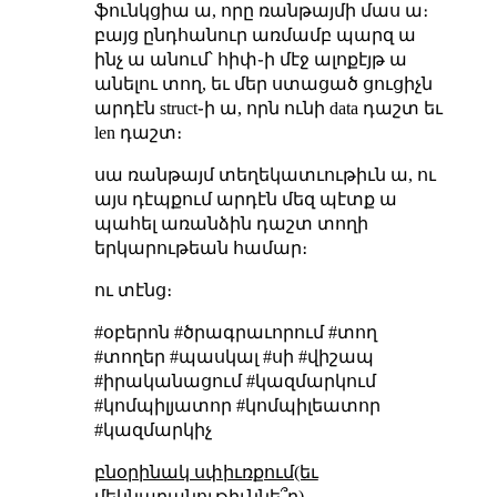
ֆունկցիա ա, որը ռանթայմի մաս ա։
բայց ընդհանուր առմամբ պարզ ա
ինչ ա անում՝ հիփ֊ի մէջ ալոքէյթ ա
անելու տող, եւ մեր ստացած ցուցիչն
արդէն struct֊ի ա, որն ունի data դաշտ եւ
len դաշտ։
սա ռանթայմ տեղեկատւութիւն ա, ու
այս դէպքում արդէն մեզ պէտք ա
պահել առանձին դաշտ տողի
երկարութեան համար։
ու տէնց։
#օբերոն #ծրագրաւորում #տող
#տողեր #պասկալ #սի #վիշապ
#իրականացում #կազմարկում
#կոմպիլյատոր #կոմպիլեատոր
#կազմարկիչ
բնօրինակ սփիւռքում(եւ
մեկնաբանութիւննե՞ր)