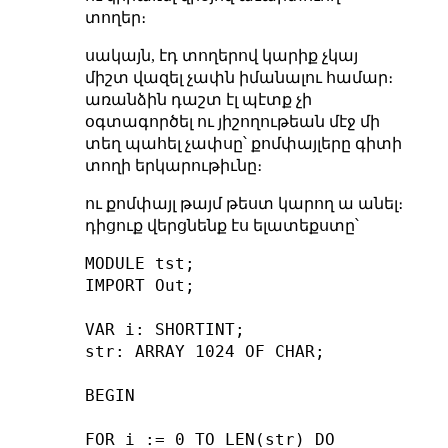
տողեր։
սակայն, էդ տողերով կարիք չկայ
միշտ վազել չափն իմանալու համար։
առանձին դաշտ էլ պէտք չի
օգտագործել ու յիշողութեան մէջ մի
տեղ պահել չափսը՝ քոմփայլերը գիտի
տողի երկարութիւնը։
ու քոմփայլ թայմ թեստ կարող ա անել։
դիցուք վերցնենք էս ելատեքստը՝
MODULE tst;

IMPORT Out;

VAR i: SHORTINT;

str: ARRAY 1024 OF CHAR;

BEGIN

FOR i := 0 TO LEN(str) DO
