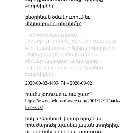
#գործիքներ
բնօրինակ ծմակուտում(եւ
մեկնաբանութիւննե՞ր)
C
ծրագրաւորում
ծրագրաւորման_լեզուներ
պասկալ
սիփլասփլաս
սի
բիլդեր
բորլանդ
էմբարկադերօ
նախագծում
ծրագրակազմ
հարցազրոյց
պոդքաստ
տտ
տեք
գործիք
գործիքներ
2020-09-02-4499474
–
2020-09-02
հաւէս յօդուած ա սա շատ՝
https://www.joelonsoftware.com/2001/12/11/back-
to-basics/
իսկ օբերոնում վիրտը որոշել ա
հրաժարուել պասկալական տողերից,
ու կիրառել զրօյով աւարտուող