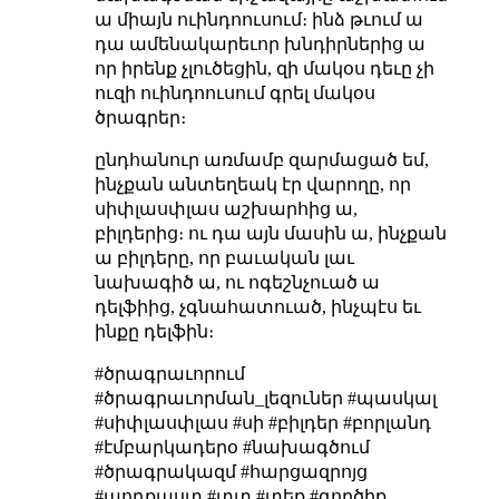
ա միայն ուինդոուսում։ ինձ թւում ա
դա ամենակարեւոր խնդիրներից ա
որ իրենք չլուծեցին, զի մակօս դեւը չի
ուզի ուինդոուսում գրել մակօս
ծրագրեր։
ընդհանուր առմամբ զարմացած եմ,
ինչքան անտեղեակ էր վարողը, որ
սիփլասփլաս աշխարհից ա,
բիլդերից։ ու դա այն մասին ա, ինչքան
ա բիլդերը, որ բաւական լաւ
նախագիծ ա, ու ոգեշնչուած ա
դելֆիից, չգնահատուած, ինչպէս եւ
ինքը դելֆին։
#ծրագրաւորում
#ծրագրաւորման_լեզուներ #պասկալ
#սիփլասփլաս #սի #բիլդեր #բորլանդ
#էմբարկադերօ #նախագծում
#ծրագրակազմ #հարցազրոյց
#պոդքաստ #տտ #տեք #գործիք