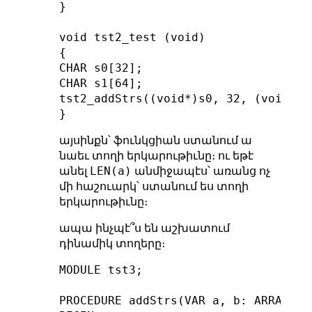
}

void tst2_test (void)

{

CHAR s0[32];

CHAR s1[64];

tst2_addStrs((void*)s0, 32, (void*)s1
այսինքն՝ ֆունկցիան ստանում ա
նաեւ տողի երկարութիւնը։ ու եթէ
LEN(a)
անել
անմիջապէս՝ առանց ոչ
մի հաշուարկ՝ ստանում ես տողի
երկարութիւնը։
ապա ինչպէ՞ս են աշխատում
դինամիկ տողերը։
MODULE tst3;

PROCEDURE addStrs(VAR a, b: ARRAY OF 