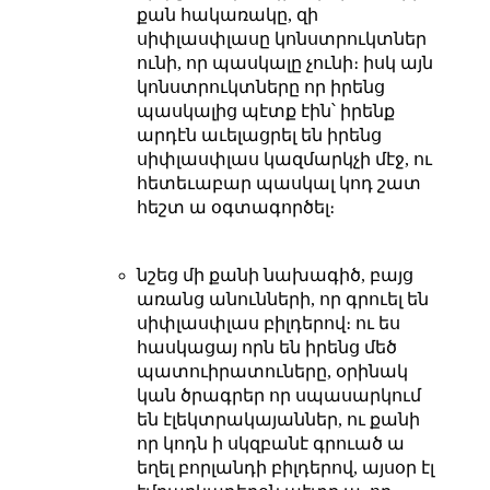
քան հակառակը, զի
սիփլասփլասը կոնստրուկտներ
ունի, որ պասկալը չունի։ իսկ այն
կոնստրուկտները որ իրենց
պասկալից պէտք էին՝ իրենք
արդէն աւելացրել են իրենց
սիփլասփլաս կազմարկչի մէջ, ու
հետեւաբար պասկալ կոդ շատ
հեշտ ա օգտագործել։
նշեց մի քանի նախագիծ, բայց
առանց անունների, որ գրուել են
սիփլասփլաս բիլդերով։ ու ես
հասկացայ որն են իրենց մեծ
պատուիրատուները, օրինակ
կան ծրագրեր որ սպասարկում
են էլեկտրակայաններ, ու քանի
որ կոդն ի սկզբանէ գրուած ա
եղել բորլանդի բիլդերով, այսօր էլ