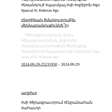
#եռանդուժ #պասկալ #սի #օբերոն #գօ
#pascal #c #oberon #go
բնօրինակ ծմակուտում(եւ
մեկնաբանութիւննե՞ր)
ծրագրաւորման_լեզու
ծրագրաւորման_լեզուներ
արդիւնաւէտութիւն
էներգիա
եռանդուժ
պասկալ
սի
օբերոն
գօ
pascal
c
oberon
go
2024-09-29-25231950
–
2024-09-29
աղբիւր
#սի #ծրագրաւորում #էկրանահան
#ահաւոր