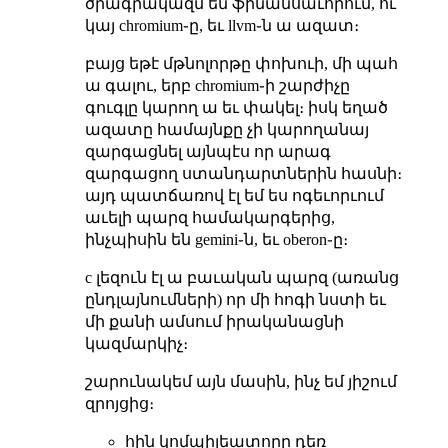
ծրագրակազմ են ֆինանսաւորում, ու
կայ chromium֊ը, եւ llvm֊ն ա ազատ։
բայց եթէ մթնոլորթը փոխուի, մի պահ
ա գալու, երբ chromium֊ի շարժիչը
գուգլը կարող ա եւ փակել։ իսկ եղած
ազատը համայնքը չի կարողանայ
զարգացնել այնպէս որ արագ
զարգացող ստանդարտներին հասնի։
այդ պատճառով էլ եմ ես ոգեւորւում
աւելի պարզ համակարգերից,
ինչպիսին են gemini֊ն, եւ oberon֊ը։
c լեզուն էլ ա բաւական պարզ (առանց
ընդլայնումների) որ մի հոգի նստի եւ
մի քանի ամսում իրականացնի
կազմարկիչ։
շարունակեմ այն մասին, ինչ եմ յիշում
զրոյցից։
հին կոմպիլեատորը դեռ