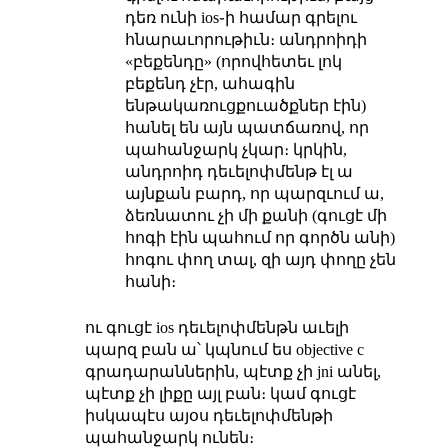
դեռ ունի ios֊ի համար գրելու
հնարաւորութիւն։ անդրոիդի
«բեքենդը» (որովհետեւ լոկ
բեքենդ չէր, ահագին
ենթակառուցքուածքներ էին)
հանել են այն պատճառով, որ
պահանջարկ չկար։ կրկին,
անդրոիդ դեւելոփմենթ էլ ա
այնքան բարդ, որ պարզւում ա,
ձեռնատու չի մի քանի (գուցէ մի
հոգի էին պահում որ գործն անի)
հոգու փող տալ, զի այդ փողը չեն
հանի։
ու գուցէ ios դեւելոփմենթն աւելի
պարզ բան ա՝ կպնում ես objective c
գրադարաններին, պէտք չի jni անել,
պէտք չի լիքը այլ բան։ կամ գուցէ
իսկապէս այօս դեւելոփմենթի
պահանջարկ ունեն։