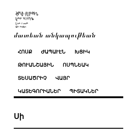
մատեան անկապութեան
ՀՈՍՔ
ԺԱՊԱՒԷՆ
ԽՑԻԿ
ԹՈՒԱՆՇԱՅԻՆ
ՈՍՊՆԵԱԿ
ՏԵՍԱԾՐԻՉ
ՎԱՅՐ
ԿԱՏԵԳՈՐԻԱՆԵՐ
ՊԻՏԱԿՆԵՐ
Սի