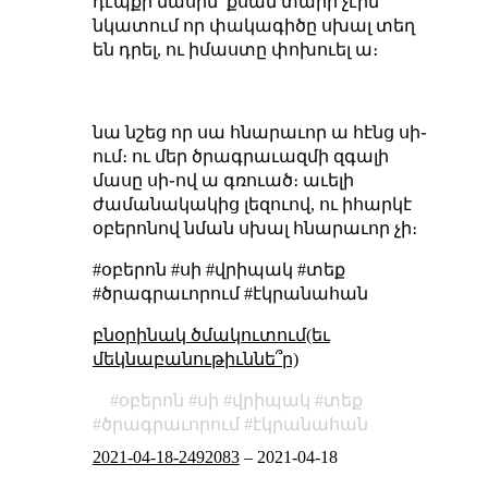
դէպքի մասին՝ քսան տարի չէին
նկատում որ փակագիծը սխալ տեղ
են դրել, ու իմաստը փոխուել ա։
նա նշեց որ սա հնարաւոր ա հէնց սի֊
ում։ ու մեր ծրագրաւազմի զգալի
մասը սի֊ով ա գռուած։ աւելի
ժամանակակից լեզուով, ու իհարկէ
օբերոնով նման սխալ հնարաւոր չի։
#օբերոն #սի #վրիպակ #տեք
#ծրագրաւորում #էկրանահան
բնօրինակ ծմակուտում(եւ
մեկնաբանութիւննե՞ր)
օբերոն
սի
վրիպակ
տեք
ծրագրաւորում
էկրանահան
2021-04-18-2492083
–
2021-04-18