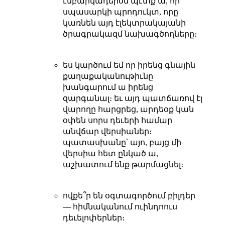
էմբարկադերօն պէտք ա, որ
սպասարկի պրոդուկտ, որը
կառնեն այդ էլեկտրակայանի
ծրագրակազմ նախագծողները։
ես կարծում եմ որ իրենց գնային
քաղաքականութիւնը
խանգարում ա իրենց
զարգանալ։ եւ այդ պատճառով էլ
վարողը հարցրեց, արդեօք կան
օփեն սորս դեւերի համար
անվճար վերսիաներ։
պատասխանը՝ այո, բայց մի
վերսիա հետ ընկած ա,
աշխատում ենք թարմացնել։
ովքե՞ր են օգտագործում բիլդեր
— հիմնականում ուինդոուս
դեւելոփերներ։