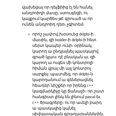
վախեցայ որ դելֆիից էլ են հանել
անդրոիդի մասը, ստուգեցի, ու
կայքում կարծես թէ գրուած ա որ
ունեն անդրոիդ դեռ։ չգիտեմ։
որոշ չափով խօսուեց delphi֊ի
մասին, զի builder֊ի delphi֊ի հետ
սերտ կապեր ունի։ օրինակ,
կարող ա ընդլայնել պասկալով
գրած կլաս։ դէ բնական ա, զի
կարող ա ուզես մի կոնտրոլի
հիման վրայ մի այլ կոնտրոլ
սարքել։ պատմեց, որ delphi֊ն
կարողանում ա գեներացնել
հեադեր նիշքեր որ իրենց c++
կազմարկիչը կը ճանաչի։ որ շատ
հանգիստ լինկ են լինում pascal եւ
c++ ծրագրերը։ ու որ աւելի բարդ
ա պասկալից կպնել
սիփլասական գրադարաններին,