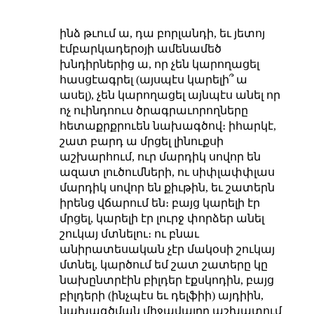
ինձ թւում ա, դա բորլանդի, եւ յետոյ
էմբարկադերօյի ամենամեծ
խնդիրներից ա, որ չեն կարողացել
հասցէագրել (այսպէս կարելի՞ ա
ասել), չեն կարողացել այնպէս անել որ
ոչ ուինդոուս ծրագրաւորողները
հետաքրքրուեն նախագծով։ իհարկէ,
շատ բարդ ա մրցել լինուքսի
աշխարհում, ուր մարդիկ սովոր են
ազատ լուծումների, ու սիփլափփլաս
մարդիկ սովոր են քիւթին, եւ շատերն
իրենց վճարում են։ բայց կարելի էր
մրցել, կարելի էր լուրջ փորձեր անել
շուկայ մտնելու։ ու բնաւ
անիրատեսական չէր մակօսի շուկայ
մտնել, կարծում եմ շատ շատերը կը
նախընտրէին բիլդեր էքսկոդին, բայց
բիլդերի (ինչպէս եւ դելֆիի) այդիին,
նախագծման միջավայրը աշխատում