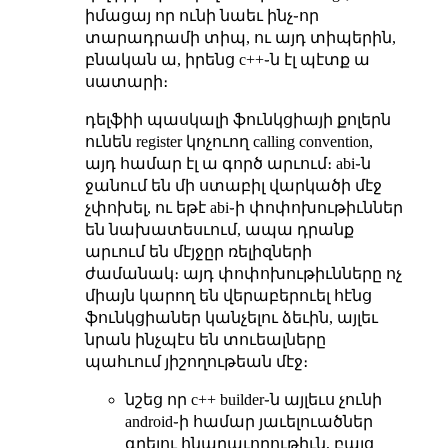
իմացայ որ ունի նաեւ ինչ֊որ
տարադրամի տիպ, ու այդ տիպերին,
բնական ա, իրենց c++֊ն էլ պէտք ա
սատարի։
դելֆիի պասկալի ֆունկցիայի քոլերն
ունեն register կոչուող calling convention,
այդ համար էլ ա գործ արւում։ abi֊ն
ջանում են մի ստաբիլ վարկածի մէջ
չփոխել, ու եթէ abi֊ի փոփոխութիւններ
են նախատեսւում, ապա դրանք
արւում են մէյջըր ռելիզների
ժամանակ։ այդ փոփոխութիւնները ոչ
միայն կարող են վերաբերուել հէնց
ֆունկցիաներ կանչելու ձեւին, այլեւ
նրան ինչպէս են տուեալները
պահւում յիշողութեան մէջ։
նշեց որ c++ builder֊ն այլեւս չունի
android֊ի համար յաւելուածներ
գրելու հնարաւորութիւն, բայց