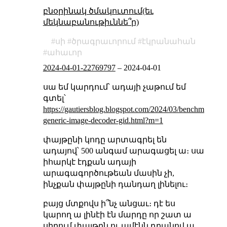
բնօրինակ ծմակուտում(եւ
մեկնաբանութիւննե՞ր)
սի
ծրագրաւորում
էկրանահան
ահաւոր
2024-04-01-22769797
–
2024-04-01
սա եմ կարդում՝ ադայի չաթում եմ
գտել՝
https://gautiersblog.blogspot.com/2024/03/benchmarking-
generic-image-decoder-gid.html?m=1
փայթընի կոդը արտագրել են
ադայով՝ 500 անգամ արագացել ա։ սա
իհարկէ էդքան ադայի
արագագործութեան մասին չի,
ինչքան փայթընի դանդաղ լինելու։
բայց մտքովս ի՞նչ անցաւ։ դէ ես
կարող ա լինէի էն մարդը որ շատ ա
սիրում փայթըն ու ամէնն դրանով ա