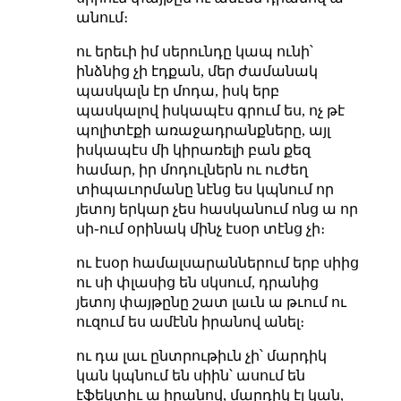
անում։
ու երեւի իմ սերունդը կապ ունի՝
ինձնից չի էդքան, մեր ժամանակ
պասկալն էր մոդա, իսկ երբ
պասկալով իսկապէս գրում ես, ոչ թէ
պոլիտէքի առաջադրանքները, այլ
իսկապէս մի կիրառելի բան քեզ
համար, իր մոդուլներն ու ուժեղ
տիպաւորմանը նէնց ես կպնում որ
յետոյ երկար չես հասկանում ոնց ա որ
սի֊ում օրինակ մինչ էսօր տէնց չի։
ու էսօր համալսարաններում երբ սիից
ու սի փլասից են սկսում, դրանից
յետոյ փայթընը շատ լաւն ա թւում ու
ուզում ես ամէնն իրանով անել։
ու դա լաւ ընտրութիւն չի՝ մարդիկ
կան կպնում են սիին՝ ասում են
էֆեկտիւ ա իրանով, մարդիկ էլ կան,