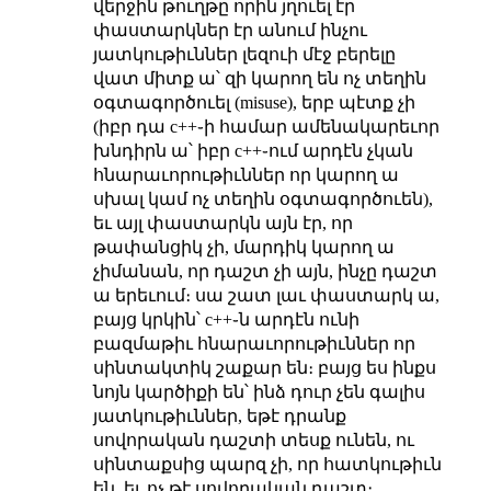
վերջին թուղթը որին յղուել էր
փաստարկներ էր անում ինչու
յատկութիւններ լեզուի մէջ բերելը
վատ միտք ա՝ զի կարող են ոչ տեղին
օգտագործուել (misuse), երբ պէտք չի
(իբր դա c++֊ի համար ամենակարեւոր
խնդիրն ա՝ իբր c++֊ում արդէն չկան
հնարաւորութիւններ որ կարող ա
սխալ կամ ոչ տեղին օգտագործուեն),
եւ այլ փաստարկն այն էր, որ
թափանցիկ չի, մարդիկ կարող ա
չիմանան, որ դաշտ չի այն, ինչը դաշտ
ա երեւում։ սա շատ լաւ փաստարկ ա,
բայց կրկին՝ c++֊ն արդէն ունի
բազմաթիւ հնարաւորութիւններ որ
սինտակտիկ շաքար են։ բայց ես ինքս
նոյն կարծիքի են՝ ինձ դուր չեն գալիս
յատկութիւններ, եթէ դրանք
սովորական դաշտի տեսք ունեն, ու
սինտաքսից պարզ չի, որ հատկութիւն
են, եւ ոչ թէ սովորական դաշտ։