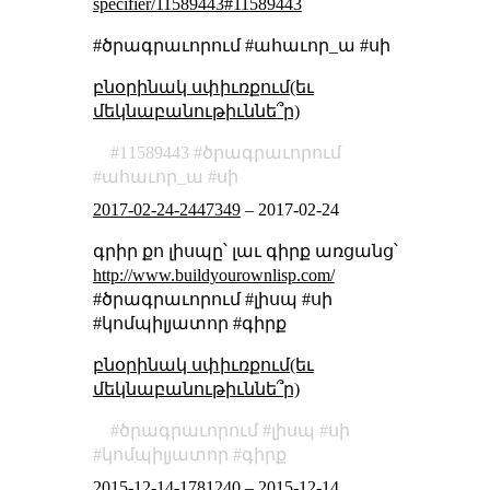
specifier/11589443#11589443
#ծրագրաւորում #ահաւոր_ա #սի
բնօրինակ սփիւռքում(եւ
մեկնաբանութիւննե՞ր)
11589443
ծրագրաւորում
ահաւոր_ա
սի
2017-02-24-2447349
–
2017-02-24
գրիր քո լիսպը՝ լաւ գիրք առցանց՝
http://www.buildyourownlisp.com/
#ծրագրաւորում #լիսպ #սի
#կոմպիլյատոր #գիրք
բնօրինակ սփիւռքում(եւ
մեկնաբանութիւննե՞ր)
ծրագրաւորում
լիսպ
սի
կոմպիլյատոր
գիրք
2015-12-14-1781240
–
2015-12-14