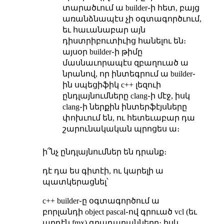
տարածւում ա builder֊ի հետ, բայց
առանձնապէս չի օգտագործւում,
եւ հաւանաբար այն
դիստրիբուտիւից հանելու են։
այսօր builder֊ի թիմը
մասնաւորապէս զբաղուած ա
նրանով, որ ինտեգրում ա builder֊
ին սպեցիֆիկ c++ լեզուի
ընդլայնումները clang֊ի մէջ, իսկ
clang֊ի ներքին ինտերֆէյսները
փոխւում են, ու հետեւաբար դա
շարունակական պրոցես ա։
ի՞նչ ընդլայնումներ են դրանք։
դէ դա ես գիտէի, ու կարելի ա
պատկերացնել՝
c++ builder֊ը օգտագործում ա
բորլանդի object pascal֊ով գրուած vcl (եւ
արդէն fmx) գրադարանները։ իսկ