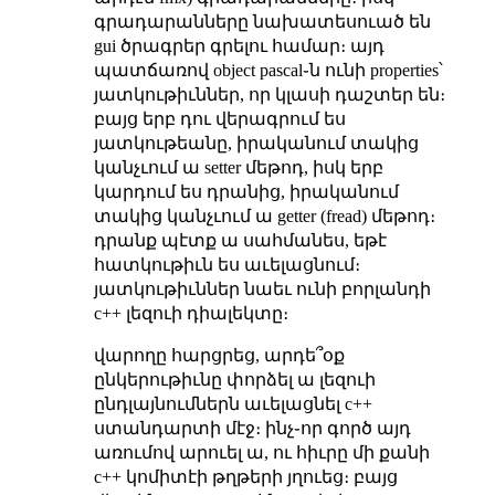
գրադարանները նախատեսուած են
gui ծրագրեր գրելու համար։ այդ
պատճառով object pascal֊ն ունի properties՝
յատկութիւններ, որ կլասի դաշտեր են։
բայց երբ դու վերագրում ես
յատկութեանը, իրականում տակից
կանչւում ա setter մեթոդ, իսկ երբ
կարդում ես դրանից, իրականում
տակից կանչւում ա getter (fread) մեթոդ։
դրանք պէտք ա սահմանես, եթէ
հատկութիւն ես աւելացնում։
յատկութիւններ նաեւ ունի բորլանդի
c++ լեզուի դիալեկտը։
վարողը հարցրեց, արդե՞օք
ընկերութիւնը փորձել ա լեզուի
ընդլայնումներն աւելացնել c++
ստանդարտի մէջ։ ինչ֊որ գործ այդ
առումով արուել ա, ու հիւրը մի քանի
c++ կոմիտէի թղթերի յղուեց։ բայց