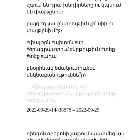
զգում են դրա խնդիրները ու կպնում
են փայթընին։
բայց էդ լաւ ընտրութիւն չի՝ սիի ու
փայթընի մէջ։
#փայթըն #պիտոն #սի
#ծրագրաւորում #կրթութիւն #տեք
#տէք #ադա
բնօրինակ ծմակուտում(եւ
մեկնաբանութիւննե՞ր)
փայթըն
պիտոն
սի
ծրագրաւորում
կրթութիւն
տեք
տէք
ադա
2022-09-29-14438575
–
2022-09-29
դիեգօն օբերոնի չաթում պատմեց այս