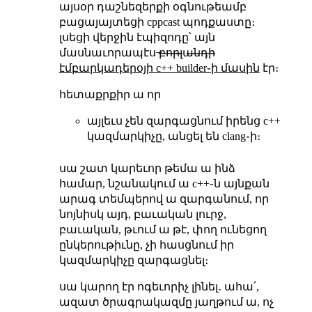
այսօր դաշնեզերքի օգնութեամբ
բացայայտեցի cppcast պոդքաստը։
լսեցի վերջին էպիզոդը՝ այն
մասնաւորապէս ̶բ̶ո̶ր̶լ̶ա̶ն̶դ̶ի̶
էմբարկադերօյի c++ builder֊ի մասին
էր։
հետաքրքիր ա որ
այլեւս չեն զարգացնում իրենց c++
կազմարկիչը, անցել են clang֊ի։
սա շատ կարեւոր թեմա ա ինձ
համար, նշանակում ա c++֊ն այնքան
արագ տեմպերով ա զարգանում, որ
նոյնիսկ այդ, բաւական լուրջ,
բաւական, թւում ա թէ, փող ունեցող
ընկերութիւնը, չի հասցնում իր
կազմարկիչը զարգացնել։
սա կարող էր ոգեւորիչ լինել․ ահա՛,
ազատ ծրագրակազմը յաղթում ա, ոչ