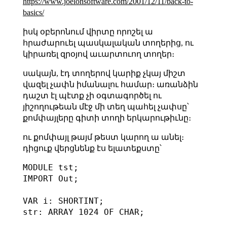
https://www.joelonsoftware.com/2001/12/11/back-to-
basics/
իսկ օբերոնում վիրտը որոշել ա
հրաժարուել պասկալական տողերից, ու
կիրառել զրօյով աւարտուող տողեր։
սակայն, էդ տողերով կարիք չկայ միշտ
վազել չափն իմանալու համար։ առանձին
դաշտ էլ պէտք չի օգտագործել ու
յիշողութեան մէջ մի տեղ պահել չափսը՝
քոմփայլերը գիտի տողի երկարութիւնը։
ու քոմփայլ թայմ թեստ կարող ա անել։
դիցուք վերցնենք էս ելատեքստը՝
MODULE tst;

IMPORT Out;

VAR i: SHORTINT;

str: ARRAY 1024 OF CHAR;
