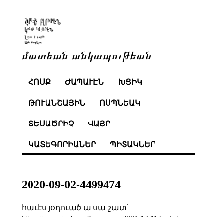
մատեան անկապութեան
ՀՈՍՔ
ԺԱՊԱՒԷՆ
ԽՑԻԿ
ԹՈՒԱՆՇԱՅԻՆ
ՈՍՊՆԵԱԿ
ՏԵՍԱԾՐԻՉ
ՎԱՅՐ
ԿԱՏԵԳՈՐԻԱՆԵՐ
ՊԻՏԱԿՆԵՐ
2020-09-02-4499474
հաւէս յօդուած ա սա շատ՝