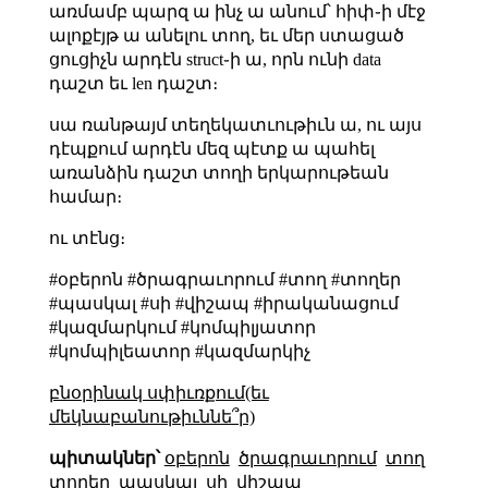
առմամբ պարզ ա ինչ ա անում՝ հիփ֊ի մէջ
ալոքէյթ ա անելու տող, եւ մեր ստացած
ցուցիչն արդէն struct֊ի ա, որն ունի data
դաշտ եւ len դաշտ։
սա ռանթայմ տեղեկատւութիւն ա, ու այս
դէպքում արդէն մեզ պէտք ա պահել
առանձին դաշտ տողի երկարութեան
համար։
ու տէնց։
#օբերոն #ծրագրաւորում #տող #տողեր
#պասկալ #սի #վիշապ #իրականացում
#կազմարկում #կոմպիլյատոր
#կոմպիլեատոր #կազմարկիչ
բնօրինակ սփիւռքում(եւ
մեկնաբանութիւննե՞ր)
պիտակներ՝
օբերոն
ծրագրաւորում
տող
տողեր
պասկալ
սի
վիշապ