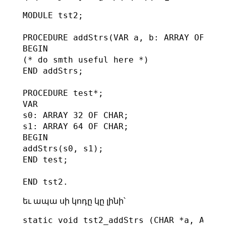
MODULE tst2;

PROCEDURE addStrs(VAR a, b: ARRAY OF CHAR
BEGIN

(* do smth useful here *)

END addStrs;

PROCEDURE test*;

VAR

s0: ARRAY 32 OF CHAR;

s1: ARRAY 64 OF CHAR;

BEGIN

addStrs(s0, s1);

END test;

եւ ապա սի կոդը կը լինի՝
static void tst2_addStrs (CHAR *a, ADDRE