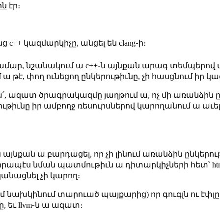
ին
էր։
ց c++ կազմարկիչը, անցել են clang֊ի։
մար, նշանակում ա c++֊ն այնքան արագ տեմպերով ա 
 ա թէ, փող ունեցող ընկերութիւնը, չի հասցնում իր 
հա՛, ազատ ծրագրակազմը յաղթում ա, ոչ մի առանձին ը
ութիւնը իր ամբողջ ռեսուրսներով կարողանում ա աւե
ւն այնքան ա բարդացել, որ չի լինում առանձին ընկե
որապէս նման պատմութիւն ա դիտարկիչների հետ՝ htm
անացնել չի կարող։
ւմ նախկինում տարուած պայքարից) որ գուգլն ու էփ
ը, եւ llvm֊ն ա ազատ։