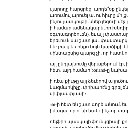
վարողը հարցրեց, արդե՞օք ընկեր
առումով արուել ա, ու հիւրը մի 
ինչու յատկութիւններ լեզուի մէջ 
ի համար ամենակարեւոր խնդիրն 
օգտագործուեն), եւ այլ փաստարկ
երեւում։ սա շատ լաւ փաստարկ 
են։ բայց ես ինքս նոյն կարծիքի 
սինտաքսից պարզ չի, որ հատկու
այլ ընդլայնումը վերաբերում էր,
հետ։ այդ համար borland֊ը նախա
ի դէպ քիւթը այլ ձեւերով ա լուծ
կազմարկիչը, փոխարէնը գրել են
սիփլասփլասի։
abi֊ի հետ են շատ գործ անում, եւ
իմացայ որ ունի նաեւ ինչ֊որ տ
դելֆիի պասկալի ֆունկցիայի քոլերն 
ստաբիլ վարկածի մէջ չփոխել, ու