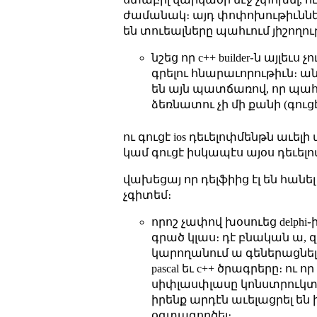
ժամանակ։ այդ փոփոխութիւնները 
են տուեալները պահւում յիշողու
նշեց որ c++ builder֊ն այլեւ
գրելու հնարաւորութիւն։ ա
են այն պատճառով, որ պահա
ձեռնատու չի մի քանի (գուց
ու գուցէ ios դեւելոփմենթն աւելի
կամ գուցէ իսկապէս այօս դեւե
վախեցայ որ դելֆիից էլ են հանե
չգիտեմ։
որոշ չափով խօսուեց delphi֊
գրած կլաս։ դէ բնական ա, զի
կարողանում ա գեներացնել 
pascal եւ c++ ծրագրերը։ 
սիփլասփլասը կոնստրուկտնե
իրենք արդէն աւելացրել են
օգտագործել։