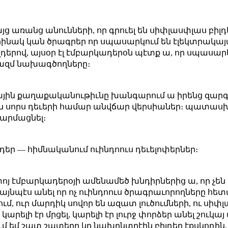
ց առանց անունների, որ գրուել են սիփլասփլաս բիլդե
ինակ կան ծրագրեր որ սպասարկում են էլեկտրակայան
իլդերով, այսօր էլ էմբարկադերօն պէտք ա, որ սպասար
ազմ նախագծողները։
գնային քաղաքականութիւնը խանգարում ա իրենց զարգ
ն սորս դեւերի համար անվճար վերսիաներ։ պատասխա
արմացնել։
լդեր — հիմնականում ուինդոուս դեւելոփերներ։
յետոյ էմբարկադերօյի ամենամեծ խնդիրներից ա, որ չե
ել այնպէս անել որ ոչ ուինդոուս ծրագրաւորողները 
ւմ, ուր մարդիկ սովոր են ազատ լուծումների, ու սիփ
 կարելի էր մրցել, կարելի էր լուրջ փորձեր անել շուկ
ւմ եմ շատ շատերը կը նախընտրէին բիլդեր էքսկոդին, բ