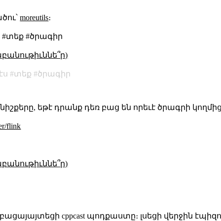
ծու՝
moreutils
։
ս #տեք #ծրագիր
աբանութիւննե՞ր)
էս
տեք
ծրագիր
նիշքերը, եթէ դրանք դեռ բաց են որեւէ ծրագրի կողմից
r/flink
աբանութիւննե՞ր)
ցայայտեցի cppcast պոդքաստը։ լսեցի վերջին էպիզոդը՝ ա