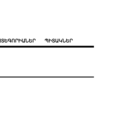
ԱՏԵԳՈՐԻԱՆԵՐ
ՊԻՏԱԿՆԵՐ