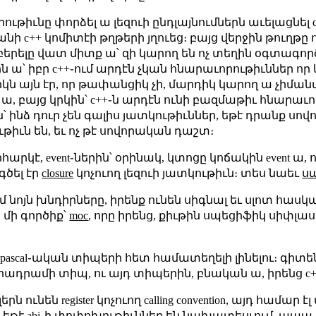
ութիւնը փորձել ա լեզուի ընդլայնումներն աւելացնել 
քանի c++ կոմիտէի թղթերի յղուեց։ բայց վերջին թուղթը
բերելը վատ միտք ա՝ զի կարող են ոչ տեղին օգտագործուե
ա՝ իբր c++֊ում արդէն չկան հնարաւորութիւններ որ
ն այն էր, որ թափանցիկ չի, մարդիկ կարող ա չիմանա
ա, բայց կրկին՝ c++֊ն արդէն ունի բազմաթիւ հնարա
են՝ ինձ դուր չեն գալիս յատկութիւններ, եթէ դրանք ս
թիւն են, եւ ոչ թէ սովորական դաշտ։
 իհարկէ, event֊ներին՝ օրինակ, կտոցը կոճակին event 
գծել էր
closure
կոչուող լեզուի յատկութիւն։ տես նաեւ
ս
ում նոյն խնդիրները, իրենք ունեն սիգնալ եւ սլոտ հասկ
 մի գործիք՝
moc
, որը իրենց, քիւթին սպեցիֆիկ սիփ
 pascal֊ական տիպերի հետ համատեղելի լինելու։ գիտենք,
արադրամի տիպ, ու այդ տիպերին, բնական ա, իրենց c
ունեն register կոչուող calling convention, այդ համար է
 եթէ abi֊ի փոփոխութիւններ են նախատեսւում, ապա դ