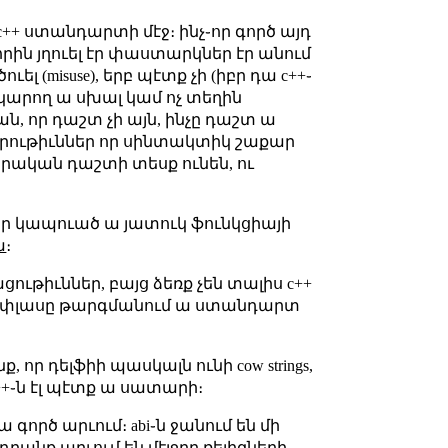
c++ ստանդարտի մէջ։ ինչ֊որ գործ այդ
 որին յղուել էր փաստարկներ էր անում
լ (misuse), երբ պէտք չի (իբր դա c++֊
 կարող ա սխալ կամ ոչ տեղին
ն, որ դաշտ չի այն, ինչը դաշտ ա
ւորութիւններ որ սինտակտիկ շաքար
ովորական դաշտի տեսք ունեն, ու
ա, որ կապուած ա յատուկ ֆունկցիայի
ա
։
ացութիւններ, բայց ձեռք չեն տալիս c++
լասփլասը թարգմանում ա ստանդարտ
 որ դելֆիի պասկալն ունի cow strings,
++֊ն էլ պէտք ա սատարի։
լ ա գործ արւում։ abi֊ն ջանում են մի
րանք արւում են մէյջըր ռելիզների