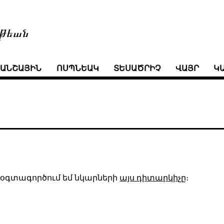
թեան
ՒԱՆՇԱՅԻՆ
ՈՍՊՆԵԱԿ
ՏԵՍԱԾՐԻՉ
ՎԱՅՐ
Կ
ա օգտագործում եմ նկարների
այս դիտարկիչը
։