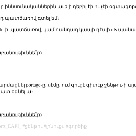
որ իննսունականներին աւելի դեբիլ էի ու չէի օգտագոր
ս այդ պատճառով գտել եմ։
nfs handle֊ի պատճառով, կամ դանդաղ կապի դէպի nfs պանակ
աբանութիւննե՞ր)
արմացնել portage
֊ը, սէմը, ում գուցէ գիտէք ջենթու֊ի 
շատ օգնել ա։
աբանութիւննե՞ր)
orts_EAPI_
ջենթու
լինուքս
գործիք