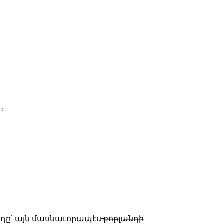
։
յն մասնաւորապէս ̶բ̶ո̶ր̶լ̶ա̶ն̶դ̶ի̶