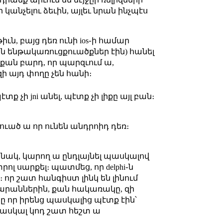
անչելու ձեւին, այլեւ նրան ինչպէս
թիւն, բայց դեռ ունի ios֊ի համար
գին ենթակառուցքուածքներ էին) հանել
քան բարդ, որ պարզւում ա,
զի այդ փողը չեն հանի։
տք չի jni անել, պէտք չի լիքը այլ բան։
րուած ա որ ունեն անդրոիդ դեռ։
 օրինակ, կարող ա ընդլայնել պասկալով
ոլ սարքել։ պատմեց, որ delphi֊ն
 որ շատ հանգիստ լինկ են լինում
ադարաններին, քան հակառակը, զի
ը որ իրենց պասկալից պէտք էին՝
պասկալ կոդ շատ հեշտ ա