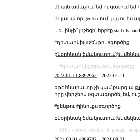
միայն ամաչում եմ ու ցաւում եմ 
ու լաւ ա որ gentoo֊ում կայ ու ե
յ․ գ․ ինչի՞ յիշեցի՝ երբէք stall 
#դիտարկիչ #ջենթու #գործիք
բնօրինակ ծմակուտում(եւ մեկն
դիտարկիչ
ջենթու
գործիք
2022-01-11-8392962
–
2022-01-11
եթէ հնարաւոր չի կամ բարդ ա
թ
որը վերջերս օգտագործել եմ, ու 
#ջենթու #լինուքս #գործիք
բնօրինակ ծմակուտում(եւ մեկն
The_current_version_of_portage_supp
2021-08-01-4889782
–
2021-08-01