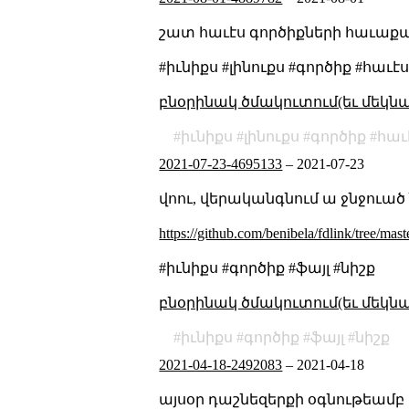
շատ հաւէս գործիքների հաւաքա
#իւնիքս #լինուքս #գործիք #հաւէ
բնօրինակ ծմակուտում(եւ մեկն
իւնիքս
լինուքս
գործիք
հաւ
2021-07-23-4695133
–
2021-07-23
վոու, վերականգնում ա ջնջուած 
https://github.com/benibela/fdlink/tree/maste
#իւնիքս #գործիք #ֆայլ #նիշք
բնօրինակ ծմակուտում(եւ մեկն
իւնիքս
գործիք
ֆայլ
նիշք
2021-04-18-2492083
–
2021-04-18
այսօր դաշնեզերքի օգնութեամբ բա