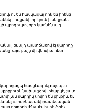
րով։ ու ես հասկացայ որն են իրենց
ներ, ու քանի որ կոդն ի սկզբանէ
կի պրոդուկտ, որը կառնեն այդ
անալ։ եւ այդ պատճառով էլ վարողը
նը՝ այո, բայց մի վերսիա հետ
ն կարողացել հասցէագրել (այսպէս
հետաքրքրուեն նախագծով։ իհարկէ, շատ
լափփլաս մարդիկ սովոր են քիւթին, եւ
այ մտնելու։ ու բնաւ անիրատեսական
այց բիլդերի (ինչպէս եւ դելֆիի)