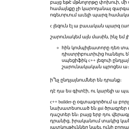
բայց եթէ մթնոլորթը փոխուի, մի
համայնքը չի կարողանայ զարգա
ոգեւորւում աւելի պարզ համակարգե
c լեզուն էլ ա բաւական պարզ (ա
շարունակեմ այն մասին, ինչ եմ յի
հին կոմպիլեատորը դեռ տար
դիստրիբուտիւից հանելու են
սպեցիֆիկ c++ լեզուի ընդլայ
շարունակական պրոցես ա
ի՞նչ ընդլայնումներ են դրանք։
դէ դա ես գիտէի, ու կարելի ա 
c++ builder֊ը օգտագործում ա բոր
նախատեսուած են gui ծրագրեր գրել
դաշտեր են։ բայց երբ դու վերագ
դրանից, իրականում տակից կանչւ
յատկութիւններ նաեւ ունի բորլա