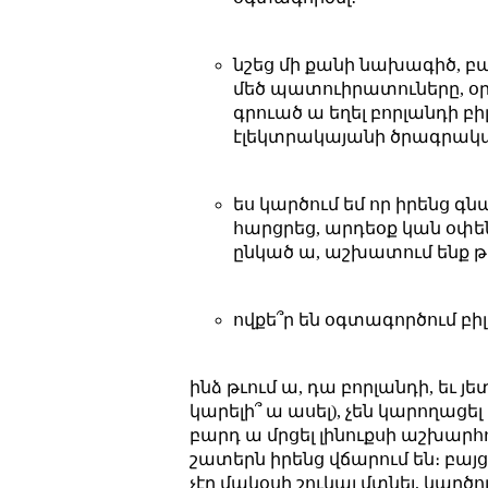
նշեց մի քանի նախագիծ, բայ
մեծ պատուիրատուները, օր
գրուած ա եղել բորլանդի բ
էլեկտրակայանի ծրագրակ
ես կարծում եմ որ իրենց 
հարցրեց, արդեօք կան օփե
ընկած ա, աշխատում ենք թ
ովքե՞ր են օգտագործում բի
ինձ թւում ա, դա բորլանդի, եւ 
կարելի՞ ա ասել), չեն կարողաց
բարդ ա մրցել լինուքսի աշխարհո
շատերն իրենց վճարում են։ բայց
չէր մակօսի շուկայ մտնել, կարծո