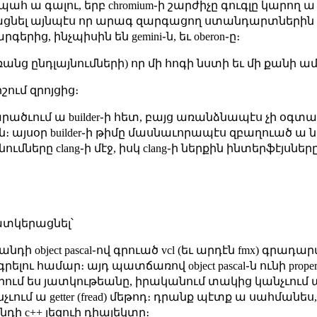
 պահ ա գալու, երբ chromium֊ի շարժիչը գուգլը կարող
ցնել այնպէս որ արագ զարգացող ստանդարտներին հ
րից, ինչպիսին են gemini֊ն, եւ oberon֊ը։
ռանց ընդլայնումների) որ մի հոգի նստի եւ մի քանի
շում զրոյցից։
ածւում ա builder֊ի հետ, բայց առանձնապէս չի օգտա
։ այսօր builder֊ի թիմը մասնաւորապէս զբաղուած ա նր
նումները clang֊ի մէջ, իսկ clang֊ի ներքին ինտերֆէյսն
։
պատկերացնել՝
լանդի object pascal֊ով գրուած vcl (եւ արդէն fmx) գր
ու համար։ այդ պատճառով object pascal֊ն ունի propert
րում ես յատկութեանը, իրականում տակից կանչւում ա s
ում ա getter (fread) մեթոդ։ դրանք պէտք ա սահմանես
նդի c++ լեզուի դիալեկտը։