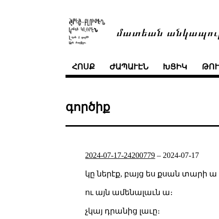
մատեան անկապու
ՀՈՍՔ
ԺԱՊԱՒԷՆ
ԽՑԻԿ
ԹՈ
գործիք
2024-07-17-24200779
–
2024-07-17
կը ներէք, բայց ես քսան տարի 
ու այն ամենալաւն ա։
չկայ դրանից լաւը։