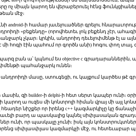
ոչ միայն կարող են վերաբերուել հէնց ֆունկցիաներ կ
թեան մէջ։
ս չունի android֊ի համար յաւելուածներ գրելու հնարաւորու
նդրոիդի «բեքենդը» (որովհետեւ լոկ բեքենդ չէր, ահա
նջարկ չկար։ կրկին, անդրոիդ դեւելոփմենթ էլ ա այն
է մի հոգի էին պահում որ գործն անի) հոգու փող տալ, 
 պարզ բան ա՝ կպնում ես objective c գրադարաններին, պէ
լոփմենթի պահանջարկ ունեն։
լ անդրոիդի մասը, ստուգեցի, ու կայքում կարծես թէ գ
ի մասին, զի builder֊ի delphi֊ի հետ սերտ կապեր ունի։
 կարող ա ուզես մի կոնտրոլի հիման վրայ մի այլ կոնտր
հեադեր նիշքեր որ իրենց c++ կազմարկիչը կը ճանաչի։
ու որ աւելի բարդ ա պասկալից կպնել սիփլասական գր
ր ունի, որ պասկալը չունի։ իսկ այն կոնստրուկտներ
 իրենց սիփլասփլաս կազմարկչի մէջ, ու հետեւաբար 