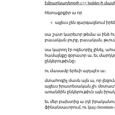
էմբարկադերօյի c++ builder֊ի մաս
հետաքրքիր ա որ
այլեւս չեն զարգացնում իրեն
սա շատ կարեւոր թեմա ա ինձ հա
բաւական լուրջ, բաւական, թւում
սա կարող էր ոգեւորիչ լինել․ ա
համայնքը զօրաւոր ա, եւ մարդկ
ընկերութիւնը։
ու մասամբ երեւի այդպէս ա։
մտահոգիչ մասն այն ա, որ լեզո
այլեւս իրատեսական չի։ մօտաւ
առանձին ընկերութիւն այն իրակ
եւ մեր բախտից ա (դէ իրականո
ֆինանսաւորում, ու կայ chromium֊