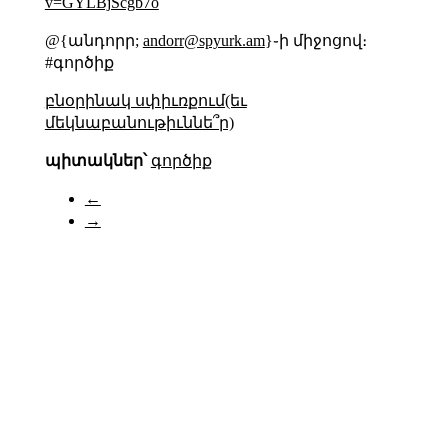
v=GYLBjScgb7o
@{անդորր;
andorr@spyurk.am
}֊ի միջոցով։
#գործիք
բնօրինակ սփիւռքում(եւ
մեկնաբանութիւննե՞ր)
պիտակներ՝
գործիք
←
→