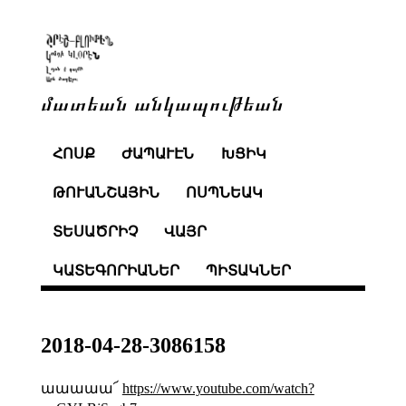
մատեան անկապութեան
ՀՈՍՔ
ԺԱՊԱՒԷՆ
ԽՑԻԿ
ԹՈՒԱՆՇԱՅԻՆ
ՈՍՊՆԵԱԿ
ՏԵՍԱԾՐԻՉ
ՎԱՅՐ
ԿԱՏԵԳՈՐԻԱՆԵՐ
ՊԻՏԱԿՆԵՐ
2018-04-28-3086158
աաաաա՜
https://www.youtube.com/watch?