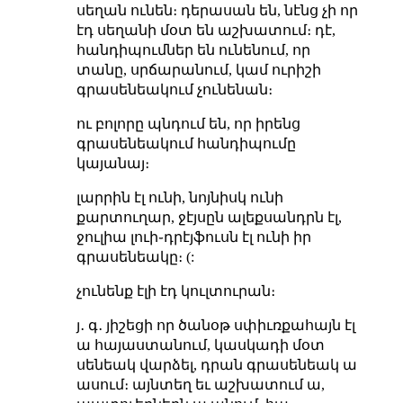
սեղան ունեն։ դերասան են, նէնց չի որ
էդ սեղանի մօտ են աշխատում։ դէ,
հանդիպումներ են ունենում, որ
տանը, սրճարանում, կամ ուրիշի
գրասենեակում չունենան։
ու բոլորը պնդում են, որ իրենց
գրասենեակում հանդիպումը
կայանայ։
լարրին էլ ունի, նոյնիսկ ունի
քարտուղար, ջէյսըն ալեքսանդրն էլ,
ջուլիա լուի֊դրէյֆուսն էլ ունի իր
գրասենեակը։ (:
չունենք էլի էդ կուլտուրան։
յ․ գ․ յիշեցի որ ծանօթ սփիւռքահայն էլ
ա հայաստանում, կասկադի մօտ
սենեակ վարձել, դրան գրասենեակ ա
ասում։ այնտեղ եւ աշխատում ա,