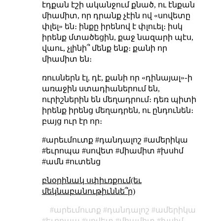
էդքան էշի ականջում քնած, ու էնքան
միամիտ, որ դրանք չէին ով «սովետը
փլել» են։ ինքը իրենով է փլուել։ իսկ
իրենք մտածեցին, քաջ նազարի պէս,
վաու, չլինի՞ մենք ենք։ քանի որ
միամիտ են։
ռուսներն էլ, դէ, քանի որ «դինայալ»֊ի
առաջին ստադիաներում են,
ուրիշներին են մեղադրում։ դեռ պիտի
իրենք իրենց մեղադրեն, ու ընդունեն։
բայց ուր էր որ։
#արեւմուտք #դանդալոշ #ամերիկա
#եւրոպա #սովետ #միամիտ #խսհմ
#ամն #ուտենց
բնօրինակ սփիւռքում(եւ
մեկնաբանութիւննե՞ր)
արեւմուտք
դանդալոշ
ամերիկա
եւրոպա
սովետ
միամիտ
խսհմ