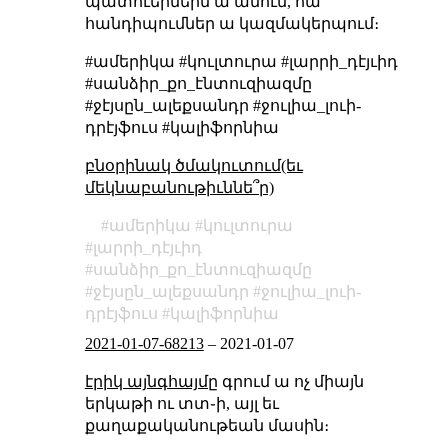
պատուերներն ա անում, հա
հանդիպումներ ա կազմակերպում։
#ամերիկա #կուլտուրա #լարրի_դէյւիդ
#սանձիր_քո_էնտուզիազմը
#ջէյսըն_ալեքսանդր #ջուլիա_լուի-
դրէյֆուս #կալիֆորնիա
բնօրինակ ծմակուտում(եւ
մեկնաբանութիւննե՞ր)
ամերիկա
կուլտուրա
լարրի_դէյւիդ
սանձիր_քո_էնտուզիազմը
ջէյսըն_ալեքսանդր
ջուլիա_լուի-
դրէյֆուս
կալիֆորնիա
2021-01-07-68213
–
2021-01-07
էրիկ այնգհայմը
գրում ա ոչ միայն
երկաթի ու տտ֊ի, այլ եւ
քաղաքականութեան մասին։