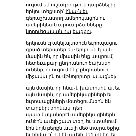
ուզում եմ ուշադրութիւն դարձնել իր
երկու տեքստի՝
հնա֊ն եւ
գերաշխատող ամերիկացին
ու
ամերիկեան արուարձանները
նորուեգական հայեացքով
երկուսն էլ ակնյայտօրէն եւրոպացու
գրած տեքստեր են։ երկուսն էլ այն
մասին են, որ միասին ենք ապրում,
հետեւաբար ընդհանուր ծախսեր
ունենք, ու ուզում ենք ընդհանուր
միջավայրն ու մթնոլորտը լաւացնել։
այն մասին, որ հնա֊ն խափոսիկ ա, եւ
այն մասին, որ ամերիկացիների եւ
եւրոպացիների մօտեցումներն են
տարբեր։ օրինակ, դեռ
պատմականօրէն ամերիկացիներն
ունէին աւելի շատ տեղ, եւ ստանում
էին նոյն բերքն աւելի մեծ տարածքից։
եւ հիմա էլ՝ ունեն աւելի մեծ տներ, եւ