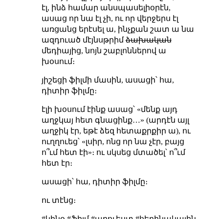
էլ, ինձ համար անսպասելիօրէն,
ասաց որ նա էլ չի, ու որ վերջերս էլ
առցանց երէսել ա, ինչքան շատ ա նա
ազդուած մէյնսթրիմ
ձախական
մեդիայից, նոյն շաբլոններով ա
խօսում։
յիշեցի ֆիլմի մասին, ասացի՝ հա,
դիտիր ֆիլմը։
էլի խօսում էինք ասաց՝ «մենք այդ
աղջկայ հետ գնացինք…» (արդէն այլ
աղջիկ էր, եթէ ձեզ հետաքրքիր ա), ու
ուղղուեց՝ «լսիր, ոնց որ նա չէր, բայց
ո՞ւմ հետ էի»։ ու սկսեց մտածել՝ ո՞ւմ
հետ էր։
ասացի՝ հա, դիտիր ֆիլմը։
ու տէնց։
#կինօ #ֆիլմ #արուեստ #հեղինակային