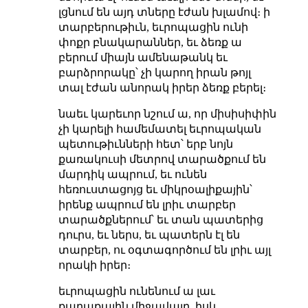
լցնում են այդ տները էժան խլամով։ ի
տարբերութիւն, եւրոպացին ունի
փոքր բնակարաններ, եւ ձեռք ա
բերում միայն ամենաթանկ եւ
բարձրորակը՝ չի կարող իրան թոյլ
տալ էժան անորակ իրեր ձեռք բերել։
նաեւ կարեւոր նշում ա, որ միսիսիփին
չի կարելի համեմատել եւրոպական
պետութիւնների հետ՝ երբ նոյն
քառակուսի մետրով տարածքում են
մարդիկ ապրում, եւ ունեն
հեռուստացոյց եւ միկրօալիքային՝
իրենք ապրում են լրիւ տարբեր
տարածքներում՝ եւ տան պատերից
դուրս, եւ ներս, եւ պատերն էլ են
տարբեր, ու օգտագործում են լրիւ այլ
որակի իրեր։
եւրոպացին ունենում ա լաւ
քաղաքային միջավայր, իսկ