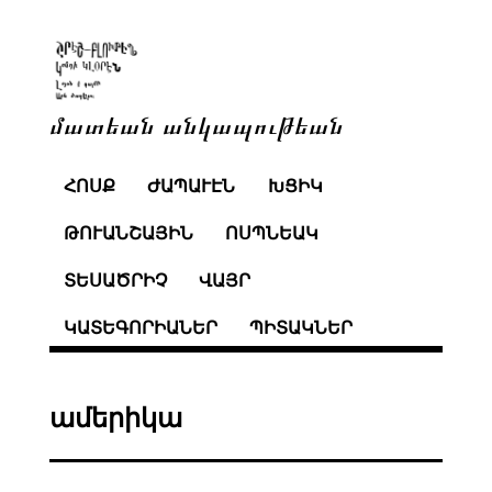
մատեան անկապութեան
ՀՈՍՔ
ԺԱՊԱՒԷՆ
ԽՑԻԿ
ԹՈՒԱՆՇԱՅԻՆ
ՈՍՊՆԵԱԿ
ՏԵՍԱԾՐԻՉ
ՎԱՅՐ
ԿԱՏԵԳՈՐԻԱՆԵՐ
ՊԻՏԱԿՆԵՐ
ամերիկա