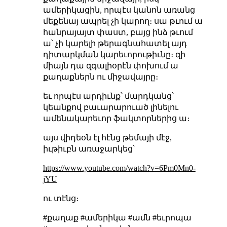
ամերիկացին, որպէս կանոն առանց
մեքենայ ապրել չի կարող։ սա թւում ա
հանրայայտ փաստ, բայց ինձ թւում
ա՝ չի կարելի թերագնահատել այդ
դիտարկման կարեւորութիւնը։ զի
միայն դա զգալիօրէն փոխում ա
քաղաքներն ու միջավայրը։
եւ որպէս արդիւնք՝ մարդկանց՝
կեանքով բաւարարուած լինելու
ամենակարեւոր ֆակտորներից ա։
այս վիդեօն էլ հէնց թեմայի մէջ,
իւթիւբն առաջարկեց՝
https://www.youtube.com/watch?v=6Pm0Mn0-
jYU
ու տէնց։
#քաղաք #ամերիկա #ամն #եւրոպա