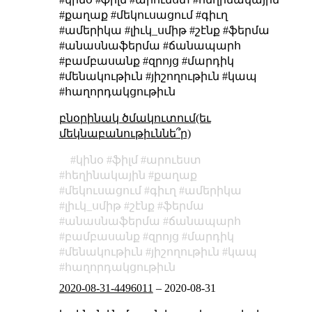
#քաղաք #մեկուսացում #գիւղ
#ամերիկա #լիւկ_սմիթ #շէնք #ֆերմա
#անասնաֆերմա #ճանապարհ
#բամբասանք #զրոյց #մարդիկ
#մենակութիւն #յիշողութիւն #կապ
#հաղորդակցութիւն
բնօրինակ ծմակուտում(եւ
մեկնաբանութիւննե՞ր)
կինօ
ֆիլմ
արուեստ
հեղինակային
քաղաք
մեկուսացում
գիւղ
ամերիկա
լիւկ_սմիթ
շէնք
ֆերմա
անասնաֆերմա
ճանապարհ
բամբասանք
զրոյց
մարդիկ
մենակութիւն
յիշողութիւն
կապ
հաղորդակցութիւն
2020-08-31-4496011
–
2020-08-31