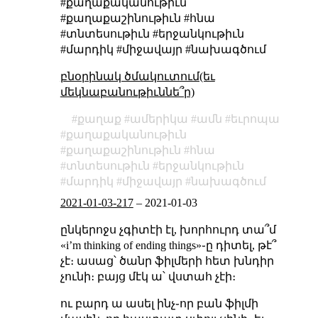
#քաղաքականութիւն
#քաղաքաշինութիւն #հնա
#տնտեսութիւն #երջանկութիւն
#մարդիկ #միջավայր #նախագծում
բնօրինակ ծմակուտում(եւ
մեկնաբանութիւննե՞ր)
քաղաք
ամերիկա
ամն
եւրոպա
քաղաքականութիւն
քաղաքաշինութիւն
հնա
տնտեսութիւն
երջանկութիւն
մարդիկ
միջավայր
նախագծում
2021-01-03-217
–
2021-01-03
ընկերոջս չգիտէի էլ, խորհուրդ տա՞մ
«i’m thinking of ending things»֊ը դիտել, թէ՞
չէ։ ասաց՝ ծանր ֆիլմերի հետ խնդիր
չունի։ բայց մէկ ա՝ վստահ չէի։
ու բարդ ա ասել ինչ֊որ բան ֆիլմի