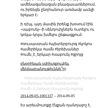
ամենազանազան բնագաւառներում,
ու իրենցն ընդհանուր առմամբ աւելի
երկար է։
ի դէպ, այդ մասին իրենք խօսում էին
«սաբուեյ»֊ի սենդուիչներն ուտելու ու
կոկա֊կոլա խմելու ընթացքում։
#ռուսաստան #պետերբուրգ #կոկոս
#ամերիկա #ամն #երեխաներ
#ումն_է_երկար #սաբուեյ #զրոյց
բնօրինակ սփիւռքում(եւ
մեկնաբանութիւննե՞ր)
ռուսաստան
պետերբուրգ
կոկոս
ամերիկա
ամն
երեխաներ
ումն_է_երկար
սաբուեյ
զրոյց
2014-09-05-1001337
–
2014-09-05
էս արեւմուտքը էնքան դանդալոշ է,