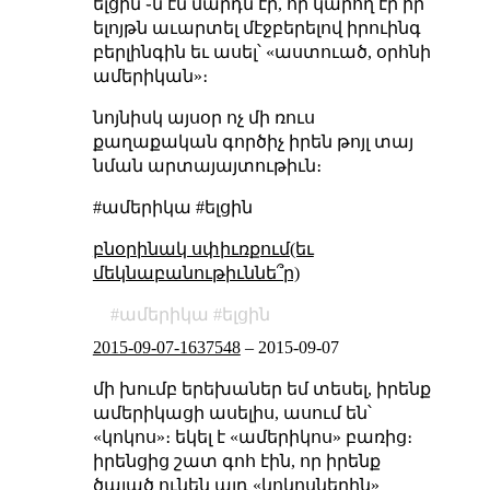
ելցին ֊ն էն մարդն էր, որ կարող էր իր
ելոյթն աւարտել մէջբերելով իրուինգ
բերլինգին եւ ասել՝ «աստուած, օրհնի
ամերիկան»։
նոյնիսկ այսօր ոչ մի ռուս
քաղաքական գործիչ իրեն թոյլ տայ
նման արտայայտութիւն։
#ամերիկա #ելցին
բնօրինակ սփիւռքում(եւ
մեկնաբանութիւննե՞ր)
ամերիկա
ելցին
2015-09-07-1637548
–
2015-09-07
մի խումբ երեխաներ եմ տեսել, իրենք
ամերիկացի ասելիս, ասում են՝
«կոկոս»։ եկել է «ամերիկոս» բառից։
իրենցից շատ գոհ էին, որ իրենք
ծալած ունեն այդ «կոկոսներին»