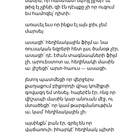
մասին, որ հաստատ սփոյլ չլինի։ եւ
թիզ էլ չլինի, զի էն դէպքը չի որ ուզում
ես համոզել՝ դիտի։
առաւել եւս որ ինքս էլ այն լրիւ չեմ
մարսել։
ասացի՝ հեղինակային ֆիլմ ա։ նա
ռուսական եզրերի հետ լաւ ծանօթ չէր,
ասացի՝ դէ, էժան տագնապների ֆիլմ
չի, արուեստոտ ա, հեղինակի մասին
ա։ յիշեցի՝ արտ֊հաուս — ասացի։
յետոյ պատմեցի որ վերջերս
քաղաքում բիլբորդի վրայ կոմիքսի
գովազդ եմ տեսել։ հայերէն էր, ոնց որ
վիշապի մասին կար անուան մէջ, ու
մտածեցի՝ որ կամ թարգմանութիւն
ա, կամ՝ հեղինակային չի։
այսինքն՝ բան էր, գրել են որ
վաճառուի։ իհարկէ՝ հեղինակ պիտի