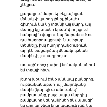
շէնքում։
քաղաքում մարդ երբեք այնքան
մենակ չի կարող լինել, ինչպէս
գիւղում։ նա կը տեսնի այլ մարդ, այլ
մարդը կը տեսնի նրան՝ փողոցում,
հանրային վայրում, սրճարանում։ ու
դա հաղորդակցութիւն ա, իրար
տեսնելը, իսկ հաղորդակցութիւնն
արդէն բացարձակ մենակութեան
մասին չի, յուսադրող ա։
ասացի՝ որոշ չափով նոյնականանում
եմ տղայի հետ։
յետոյ խօսում էինք անկապ բաներից,
ու բնականաբար՝ այլ մարդկանց
մասին (կարելի ա անուանել՝
բամբասանք, բայց ապա մարդիկ
բամբասող կենդանիներ են), ասացի՝
ես այդ աղջկայ երկրպագուն չեմ, նա