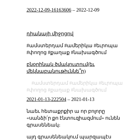
2022-12-09-16163606
–
2022-12-09
դիանայի միջոցով
#ամստերդամ #ամերիկա #եւրոպա
#փողոց #քաղաք #նախագծում
բնօրինակ ծմակուտում(եւ
մեկնաբանութիւննե՞ր)
ամստերդամ
ամերիկա
եւրոպա
փողոց
քաղաք
նախագծում
2021-01-13-222504
–
2021-01-13
նաեւ հետաքրքիր ա որ բոլորը
«սանձի՛ր քո էնտուզիազմում» ունեն
գրասենեակ։
այդ գրասենեակում պարզապէս