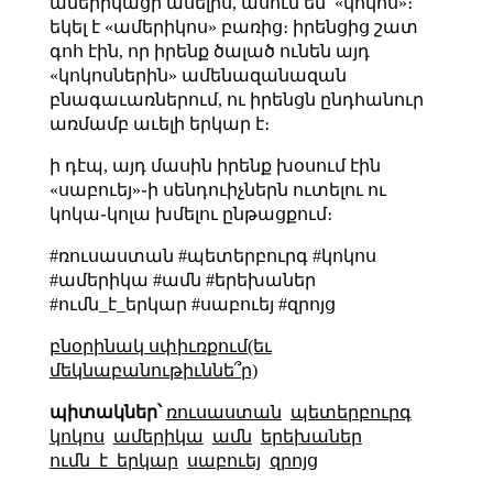
ամերիկացի ասելիս, ասում են՝ «կոկոս»։
եկել է «ամերիկոս» բառից։ իրենցից շատ
գոհ էին, որ իրենք ծալած ունեն այդ
«կոկոսներին» ամենազանազան
բնագաւառներում, ու իրենցն ընդհանուր
առմամբ աւելի երկար է։
ի դէպ, այդ մասին իրենք խօսում էին
«սաբուեյ»֊ի սենդուիչներն ուտելու ու
կոկա֊կոլա խմելու ընթացքում։
#ռուսաստան #պետերբուրգ #կոկոս
#ամերիկա #ամն #երեխաներ
#ումն_է_երկար #սաբուեյ #զրոյց
բնօրինակ սփիւռքում(եւ
մեկնաբանութիւննե՞ր)
պիտակներ՝
ռուսաստան
պետերբուրգ
կոկոս
ամերիկա
ամն
երեխաներ
ումն_է_երկար
սաբուեյ
զրոյց