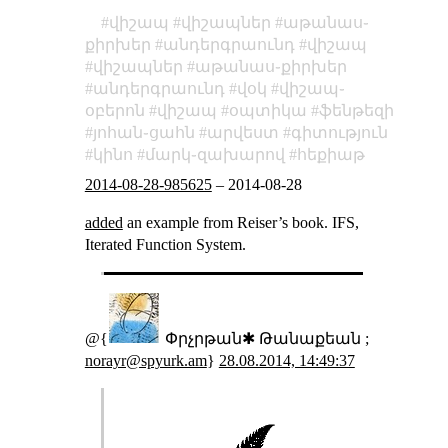
վիշապ
վիշապներ
աթանաս֊
քիրխեր
անդերգրաունդ
վիշապ
վիշապներ
աթանաս֊քիրխեր
անդերգրաունդ
վօկ
վիշապ֊
օբերոն
վիշապ
օպտիկա
ֆենթեզի
յոհան֊ցահն
արվեստ
գիտություն
կինո
մարկ֊զախարով
հեքիաթ
2014-08-28-985625
–
2014-08-28
added
an example from Reiser’s book. IFS,
Iterated Function System.
@{
Փրչրթան✱ Թանաքեան ;
norayr@spyurk.am
}
28.08.2014, 14:49:37