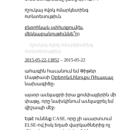
#շուկայ #վօկ #մարկետինգ
#տնտեսութիւն
բնօրինակ սփիւռքում(եւ
մեկնաբանութիւննե՞ր)
շուկայ
վօկ
մարկետինգ
տնտեսութիւն
2015-05-22-13852
–
2015-05-22
ահագին հաւանում եմ Փիթեր
Մաթիասի
Օբերոն/Լինուքս Ռիւայւալ
նախագիծը։
այսօր աւելացրի իրա քոմփայլերին մի
փաթչ, որը նախկինում աւելացրել եմ
վիշապի մէջ։
Եթէ ունենք CASE, որը չի աւարտւում
ELSE֊ով իսկ եղած վարկածներից ոչ