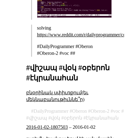
solving
https://www.reddit.com/r/dailyprogrammer/comme
#DailyProgrammer #Oberon
#Oberon-2 #voc ##
#վիշապ #վօկ #օբերոն
#էկրանահան
բնօրինակ սփիւռքում(եւ
մեկնաբանութիւննե՞ր)
DailyProgrammer
Oberon
Oberon-2
voc
վիշապ
վօկ
օբերոն
էկրանահան
2016-01-02-1807503
–
2016-01-02