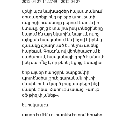
2015-04-27-1422749
–
2015-04-27
վօկի պէս նախագծեր հայաստանում
ցուցադրելը ոնց որ երբ արուեստի
դպրոցի ուսանողը բերում է տուն իր
կտաւը, ցոյց է տալիս։ իսկ տնեցիները
նայում են այդ նկարին, նայում, ու ոչ
այնքան հասկանում են ինչով է իրենց
զաւակը զբաղուած եւ ինչու։ ասենք
հարեւան Գուգոն, ով վերնիսաժում է
վաճառում, հասկանալի գործ է անում։
իսկ սա ի՞նչ է, որ բերել է ցոյց է տալիս։
երբ այսօր հարցրին բարքեմփի
պոտենցիալ շուեյցարական հիւրի
մասին ու ես կարճ բացատրեցի ինչի
մասին է նա, Հարութն ասաց՝ «աութ
օֆ թիզ փլանեթ»։
եւ իսկապէս։
այսօր էլ մէկն ուղարկել էր
քոմփիւթեր