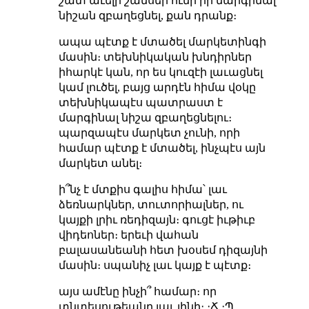
շատ աւելի շանսեր ունի իր մարգինալ
նիշան զբաղեցնել, քան դրանք։
ապա պէտք է մտածել մարկետինգի
մասին։ տեխնիկական խնդիրներ
իհարկէ կան, որ ես կուզէի լաւացնել
կամ լուծել, բայց արդէն հիմա վօկը
տեխնիկապէս պատրաստ է
մարգինալ նիշա զբաղեցնելու։
պարզապէս մարկետ չունի, որի
համար պէտք է մտածել, ինչպէս այն
մարկետ անել։
ի՞նչ է մտքիս գալիս հիմա՝ լաւ
ձեռնարկներ, տուտորիալներ, ու
կայքի լրիւ ռեդիզայն։ գուցէ իւթիւբ
վիդեոներ։ երեւի վահան
բալասանեանի հետ խօսեմ դիզայնի
մասին։ սպանիչ լաւ կայք է պէտք։
այս ամէնը ինչի՞ համար։ որ
տնտեսութեանը լաւ լինի։ ։Ճ ։Պ