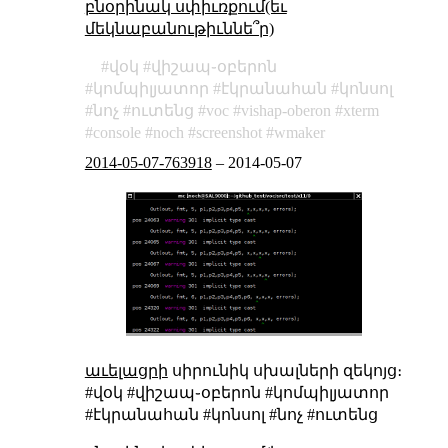
բնօրինակ սփիւռքում(եւ
մեկնաբանութիւննե՞ր)
վօկ
վիշապ֊օբերոն
կոմպիլյատոր
էկրանահան
կոնսոլ
նոչ
ուտենց
voc
vishap-oberon
xterm
console
noch
screenshot
wmaker
2014-05-07-763918
–
2014-05-07
աւելացրի
սիրունիկ սխալների զեկոյց։
#վօկ #վիշապ֊օբերոն #կոմպիլյատոր
#էկրանահան #կոնսոլ #նոչ #ուտենց