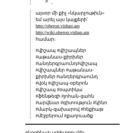
այսօր մի քիչ «նկարչութիւն»
եմ արել այս կայքերի՝
http://oberon.vishap.am
http://wiki.oberon.vishap.am
համար։
#վիշապ #վիշապներ
#աթանաս֊քիրխեր
#անդերգրաունդ#վիշապ
#վիշապներ #աթանաս֊
քիրխեր #անդերգրաունդ
#վօկ #վիշապ֊օբերոն
#վիշապ #օպտիկա
#ֆենթեզի #յոհան֊ցահն
#արվեստ #գիտություն #կինո
#մարկ֊զախարով #հեքիաթ
#մէջբերում #քաղուածք
բնօրինակ սփիւռքում(եւ