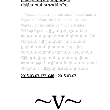
մեկնաբանութիւննե՞ր)
dragon
optics
johann-zahn
magic-lantern
gravure
athanasius-kircher
art
science
history
mark-zakharov
movie
fantasy
vishap
quote
վիշապ
վիշապներ
աթանաս֊քիրխեր
անդերգրաունդ
վիշապ
վիշապներ
աթանաս֊
քիրխեր
անդերգրաունդ
վօկ
վիշապ֊օբերոն
վիշապ
օպտիկա
ֆենթեզի
յոհան֊ցահն
արվեստ
գիտություն
կինո
մարկ֊զախարով
հեքիաթ
մէջբերում
քաղուածք
2015-03-03-1321046
–
2015-03-03