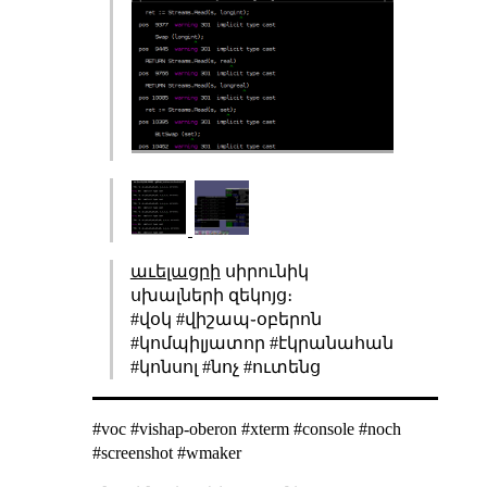
աւելացրի
սիրունիկ
սխալների զեկոյց։
#վօկ #վիշապ֊օբերոն
#կոմպիլյատոր #էկրանահան
#կոնսոլ #նոչ #ուտենց
#voc #vishap-oberon #xterm #console #noch
#screenshot #wmaker