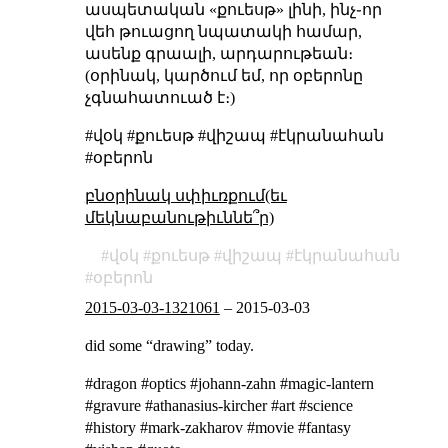
ասպետական «քուեսթ» լինի, ինչ֊որ
վեհ թուացող նպատակի համար,
ասենք գրաալի, արդարութեան։
(օրինակ, կարծում եմ, որ օբերոնը
չգնահատուած է։)
#վօկ #քուեսթ #վիշապ #էկրանահան
#օբերոն
բնօրինակ սփիւռքում(եւ
մեկնաբանութիւննե՞ր)
վօկ
քուեսթ
վիշապ
էկրանահան
օբերոն
2015-03-03-1321061
–
2015-03-03
did some “drawing” today.
#dragon #optics #johann-zahn #magic-lantern
#gravure #athanasius-kircher #art #science
#history #mark-zakharov #movie #fantasy