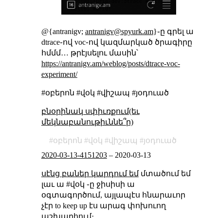
@{antranigv;
antranigv@spyurk.am
}֊ը գրել ա
dtrace֊ով voc֊ով կազմարկած ծրագիրը
հմմմ… թրէյսելու մասին՝
https://antranigv.am/weblog/posts/dtrace-voc-
experiment/
#օբերոն #վօկ #վիշապ #յօդուած
բնօրինակ սփիւռքում(եւ
մեկնաբանութիւննե՞ր)
օբերոն
վօկ
վիշապ
յօդուած
2020-03-13-4151203
–
2020-03-13
սէնց բաներ կարդում եմ
մտածում եմ
լաւ ա #վօկ ֊ը ջիսիսի ա
օգտագործում, այլապէս հնարաւոր
չէր to keep up էս արագ փոխուող
աշխարհում։