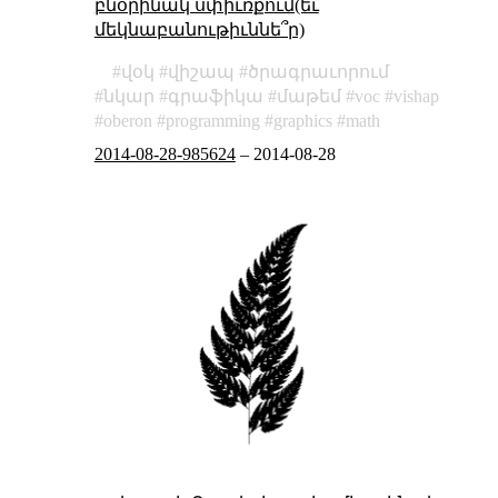
բնօրինակ սփիւռքում(եւ
մեկնաբանութիւննե՞ր)
վօկ
վիշապ
ծրագրաւորում
նկար
գրաֆիկա
մաթեմ
voc
vishap
oberon
programming
graphics
math
2014-08-28-985624
–
2014-08-28