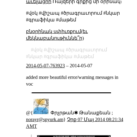
աւելացրի
Ռայզերի գրքից մի օրինակ։
#վօկ #վիշապ #ծրագրաւորում #նկար
#գրաֆիկա #մաթեմ
բնօրինակ սփիւռքում(եւ
մեկնաբանութիւննե՞ր)
վօկ
վիշապ
ծրագրաւորում
նկար
գրաֆիկա
մաթեմ
2014-05-07-763923
–
2014-05-07
added more beautiful error/warning messages in
voc
@{
Փրչրթան✱ Թանաքեան ;
norayr@spyurk.am
}
Չրք 07 Մայ 2014 08:21:34
AMT