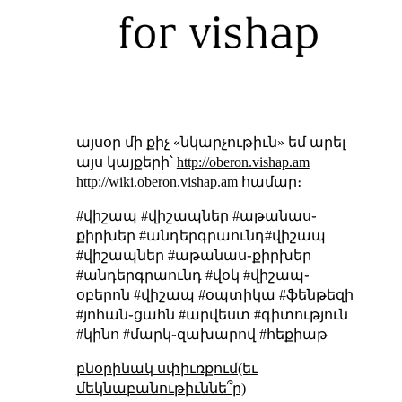
այսօր մի քիչ «նկարչութիւն» եմ արել
այս կայքերի՝
http://oberon.vishap.am
http://wiki.oberon.vishap.am
համար։
#վիշապ #վիշապներ #աթանաս֊
քիրխեր #անդերգրաունդ#վիշապ
#վիշապներ #աթանաս֊քիրխեր
#անդերգրաունդ #վօկ #վիշապ֊
օբերոն #վիշապ #օպտիկա #ֆենթեզի
#յոհան֊ցահն #արվեստ #գիտություն
#կինո #մարկ֊զախարով #հեքիաթ
բնօրինակ սփիւռքում(եւ
մեկնաբանութիւննե՞ր)