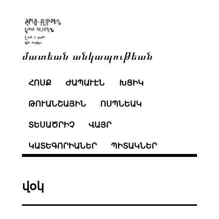
մատեան անկապութեան
ՀՈՍՔ
ԺԱՊԱՒԷՆ
ԽՑԻԿ
ԹՈՒԱՆՇԱՅԻՆ
ՈՍՊՆԵԱԿ
ՏԵՍԱԾՐԻՉ
ՎԱՅՐ
ԿԱՏԵԳՈՐԻԱՆԵՐ
ՊԻՏԱԿՆԵՐ
վօկ