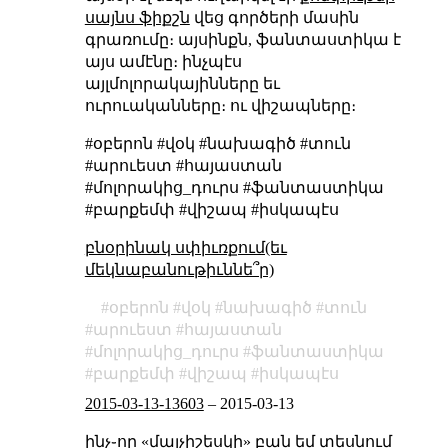
սայնս ֆիքշն
վեց գործերի մասին
գրառումը։ այսինքն, ֆանտաստիկա է
այս ամէնը։ ինչպէս
այլմոլորակայինները եւ
ուրուականները։ ու վիշապները։
#օբերոն #վօկ #նախագիծ #տուն
#արուեստ #հայաստան
#մոլորակից_դուրս #ֆանտաստիկա
#բարքեմփ #վիշապ #իսկապէս
բնօրինակ սփիւռքում(եւ
մեկնաբանութիւննե՞ր)
օբերոն
վօկ
նախագիծ
տուն
արուեստ
հայաստան
մոլորակից_դուրս
ֆանտաստիկա
բարքեմփ
վիշապ
իսկապէս
2015-03-13-13603
–
2015-03-13
ինչ֊որ «մալչիշեսկի» բան եմ տեսնում