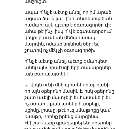
անշուշտ։
ապա ի՞նչ է պէտք անել, որ իմ արած
ազատ ծա֊ն լաւ լինի տնտեսութեան
համար։ այն պէտք է օգտագործո՛ւի։
ահա թէ ինչ։ իսկ ո՞վ է օգտագործում
վօկը։ բաւական մեծահասակ
մարդիկ, ոմանք նոյնիսկ ծեր։ եւ
շուտով ոչ մէկ չի օգտագործի։
ի՞նչ է պէտք անել։ պէտք է մարկետ
անել այն։ որպէսզի երիտասարդներ
այն բացայայտեն։
եւ վօկն ունի մեծ պոտենցիալ, քանի
որ այն օբերոնի մասին է, իսկ օբերոնը
շատ աւելի մատչելի եւ հասանելի եւ
ոչ օտար է քան ասենք հասքելը,
սքիմը, լիսպը, թէկուզ սմալթոքը կամ
ռասթը, որոնք իրենց մարգինալ
«նիշա»֊ները զբաղեցրել են։ օբերոնը