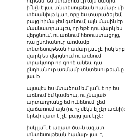
ուրեմն, ես մտածում էի այն մասին,
ի՞նչն է լաւ տնտեսութեան համար։ մի
տեսանիւթ կար, որը ես տարածել եմ,
բայց հիմա չեմ գտնում, այն մասին էր
մասնաւորապէս, որ եթէ դու վարկ ես
վերցնում, ու առնում հեռուստացոյց,
դա ընդհանուր առմամբ
տնտեսութեան համար լաւ չէ, իսկ երբ
վարկ ես վերցնում ու առնում
տրակտոր որ գործ անես, դա
ընդհանուր առմամբ տնտեսութեանը
լաւ է։
այսպէս ես մտածում եմ՝ լա՞ւ է որ ես
առնում եմ կամերա, ու չնայած
արտադրանք եմ ունենում, չեմ
վաճառում այն (ու ոչ մէկն էլ չէր առնի)։
երեւի վատ էլ չէ, բայց լաւ էլ չէ։
իսկ լա՞ւ է ազատ ծա֊ն ազատ
տնտեսութեան համար։ լաւ է,