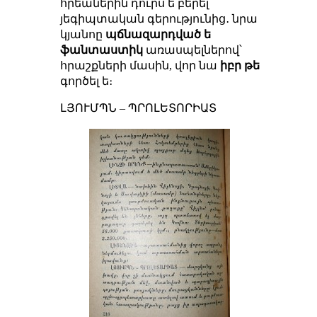
հրեաներին դուրս ե բերել
յեգիպտական գերությունից․ նրա
կյանոը
պճնազարդված ե
ֆանտաստիկ
առասպելներով՝
հրաշքների մասին, վոր նա
իբր թե
գործել ե։
ԼՅՈՒՄՊՆ – ՊՐՈԼԵՏՈՐԻԱՏ