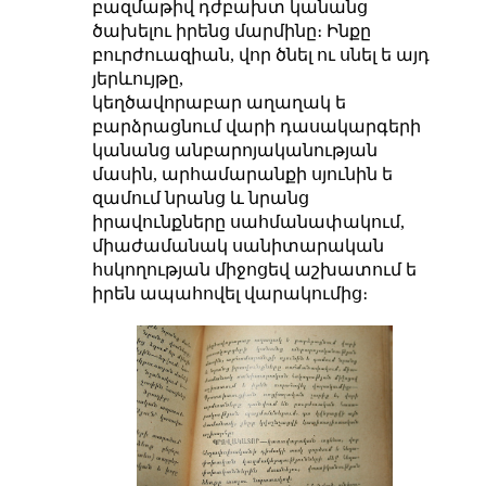
բազմաթիվ դժբախտ կանանց
ծախելու իրենց մարմինը։ Ինքը
բուրժուազիան, վոր ծնել ու սնել ե այդ
յերևույթը,
կեղծավորաբար աղաղակ ե
բարձրացնում վարի դասակարգերի
կանանց անբարոյականության
մասին, արհամարանքի սյունին ե
զամում նրանց և նրանց
իրավունքները սահմանափակում,
միաժամանակ սանիտարական
հսկողության միջոցեվ աշխատում ե
իրեն ապահովել վարակումից։