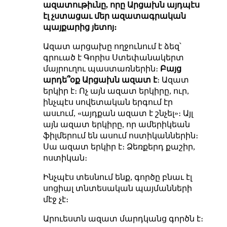
ազատութիւնը, որը Արցախն այդպէս
էլ չստացաւ մեր ազատագրական
պայքարից յետոյ։
Ազատ արցախը ողջունում է ձեզ՝
գրուած է Գորիս Ստեփանակերտ
մայրուղու պաստառներին։
Բայց
արդե՞օք Արցախն ազատ է
։ Ազատ
երկիր է։ Ոչ այն ազատ երկիրը, ուր,
ինչպէս սովետական երգում էր
ասւում, «այդքան ազատ է շնչել»։ Այլ
այն ազատ երկիրը, որ ամերիկեան
ֆիլմերում են ասում ոստիկաններին։
Սա ազատ երկիր է։ Ձեռքերդ քաշիր,
ոստիկան։
Ինչպէս տեսնում ենք, գործը բնաւ էլ
սոցիալ տնտեսական պայմանների
մէջ չէ։
Արուեստն ազատ մարդկանց գործն է։