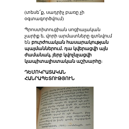
(տեսե՜ք, սադրիչ բառը չի
օգտագործվում)
Պրոստիտուցիան սոցիալական
չարիք ե, վորի արմատները գտնվում
են
բուրժուական հասարակության
պայմաններում․ դա կվերացվի այն
ժամանակ, յերբ կվոչնչացվի
կապիտալիստական աշխարհը
։
ԴԵՄՈԿՐԱՏԱԿԱՆ
ՀԱՆՐԱՊԵՏՈՒԹՅՈՒՆ