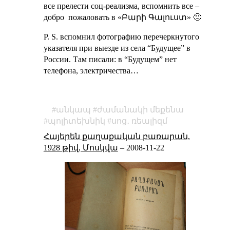
все прелести соц-реализма, вспомнить все –
добро пожаловать в «Բարի Գալուստ» 🙂
P. S. вспомнил фотографию перечеркнутого
указателя при выезде из села “Будущее” в
России. Там писали: в “Будущем” нет
телефона, электричества…
անկապ
ժամանակի մեքենա
պոլիտեխնիկ
սոց․ ռեալիզմ
Հայերեն քաղաքական բառարան,
1928 թիվ, Մոսկվա
–
2008-11-22