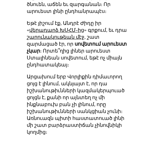
ծնուեն, աճեն եւ զարգանան։ Որ
արուեստ լինի ընդհանրապէս։
Եթէ յիշում էք, Անդրէ Ժիդը իր
«
վերադարձ ԽՍՀՄ֊ից
» գրքում, եւ դրա
շարունակութեան մէջ
, շատ
զարմացած էր, որ
սովետում արուեստ
չկար
։ Որտե՞ղից լիներ արուեստ
Ստալինեան սովետում, եթէ ոչ միայն
ընդհատակեայ։
Արցախում երբ Վորլիքին դիմաւորող
ցոյց է լինում, ակնյայտ է, որ դա
իշխանութիւնների կազմակերպուած
ցոյցն է, քանի որ այնտեղ ոչ մի
ինքնաբուխ բան չի լինում, որը
իշխանութիւնների սանկցիան չունի։
Առնուազն պիտի հաստատուած լինի
մի շատ բարձրաստիճան չինովնիկի
կողմից։