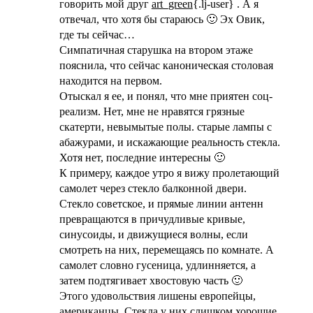
говорить мой друг
art_green
{.lj-user} . А я
отвечал, что хотя бы стараюсь 🙂 Эх Овик,
где ты сейчас…
Симпатичная старушка на втором этаже
пояснила, что сейчас каноническая столовая
находится на первом.
Отыскал я ее, и понял, что мне приятен соц-
реализм. Нет, мне не нравятся грязные
скатерти, невымытые полы. старые лампы с
абажурами, и искажающие реальность стекла.
Хотя нет, последние интересны 🙂
К примеру, каждое утро я вижу пролетающий
самолет через стекло балконной двери.
Стекло советское, и прямые линии антенн
превращаются в причудливые кривые,
синусоиды, и движущиеся волны, если
смотреть на них, перемещаясь по комнате. А
самолет словно гусеница, удлинняется, а
затем подтягивает хвостовую часть 🙂
Этого удовольствия лишены европейцы,
американцы. Стекла у них слишком хорошие