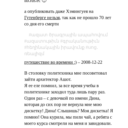
lib.rus.ec 🙂
а опубликовать даже Хэмингуея на
Гутенберге нельзя
, так как не прошло 70 лет
со дня его смерти
ազատ ծրագրային ապահովում
ազատութիւն
գրականութիւն
հեղինակային իրավունք
սոց․
ռեալիզմ
путешествие во времени :)
–
2008-12-22
В столовку политехника мне посоветовал
зайти архитектор Ашот.
Я ее еле помнил, за все время учебы в
политехнике заходил туда лишь пару раз.
Один раз – с девочкой по имени Дина,
которая до сих пор не вернула мне мою
дискетку! Дина! Слышишь? Моя дискетка! Я
помню! Она курила, мы пили чай, а ребята с
моего курса смотрели на меня и завидовали.