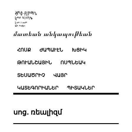
մատեան անկապութեան
ՀՈՍՔ
ԺԱՊԱՒԷՆ
ԽՑԻԿ
ԹՈՒԱՆՇԱՅԻՆ
ՈՍՊՆԵԱԿ
ՏԵՍԱԾՐԻՉ
ՎԱՅՐ
ԿԱՏԵԳՈՐԻԱՆԵՐ
ՊԻՏԱԿՆԵՐ
սոց․ ռեալիզմ