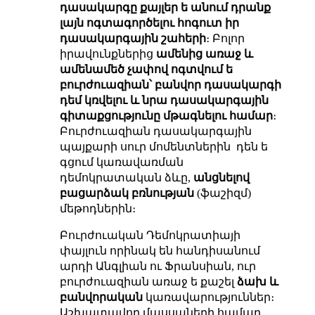
դասակարգը քայլեր ե անում դրանք
լայն ոգտագործելու հոգուտ իր
դասակարգային շահերի
։ Բոլոր
իրավունքներից
ամենից առաջ և
ամենամեծ չափով ոգտվում ե
բուրժուազիան՝ բանվոր դասակարգի
դեմ կռվելու և նրա դասակարգային
գիտաքցությունը
մթագնելու
համար
։
Բուրժուազիան դասակարգային
պայքարի սուր մոմենտներին դեն ե
գցում կառավառման
դեմոկրատական ձևը,
անցնելով
բացարձակ բռնության
(ֆաշիզմ)
մեթոդներին։
Բուրժուական Դեմոկրատիայի
փայլուն որինակ են հանդիսանում
արդի Անգլիան ու Ֆրանսիան, ուր
բուրժուազիան առաջ ե քաշել
ձախ և
բանվորական
կառավարություններ։
Աշխատավոր մասսաների համար