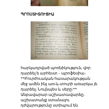
ՊՐՈՍՏԻՏՈՒՑԻԱ
հարկադրված պոռնիկություն, վոր
դարձել ե արհեստ – պրոֆեսիա։
**Բուրժուական հասարակության
մեջ ամեն ինչ առ-և-տուրի առարկա յե
դարձել։ Նույնպես և սերը։**
Անբավարար աշխատավարձը,
աշխատանք ստանալու
դժվարությունը ստիպում են