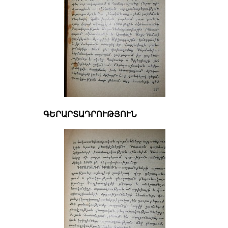
ԳԵՐԱՐՏԱԴՐՈՒԹՅՈՒՆ