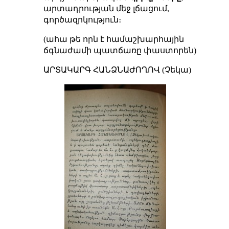
արտադրության մեջ լճացում,
գործազրկություն։
(ահա թե որն է համաշխարհային
ճգնաժամի պատճառը փաստորեն)
ԱՐՏԱԿԱՐԳ ՀԱՆՁՆԱԺՈՂՈՎ (Չեկա)