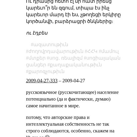
Ու դրանից հետո էլ մի հատ իրենց
կարեւո՞ր են զգում, տիպա էս ինչ
կարեւոր մարդ էի ես, չթողեցի երկիրը
կործանվի, բարձրացրի ծնկներից։
ու էդբես
ազատութիւն
ժողովրդավարութիւն
ՀՀԿ
մամուլ
մտքեր
սոց․ ռեալիզմ
սոցիալական
ցանցեր
քաղաքականութիւն
քարոզչութիւն
2009-04-27-333
–
2009-04-27
русскоязычное (русскочитающее) население
потенциально (да и фактически, думаю)
самое начитанное в мире.
потому, что авторские права и
интеллектуальная собственность не так
строго соблюдаются, особенно, скажем на