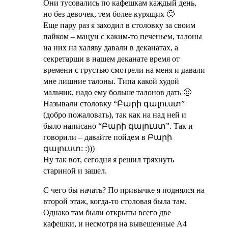
Они тусовались по кафешкам каждый день,
но без девочек, тем более курящих 🙂
Еще пару раз я заходил в столовку за своим
пайком – мацун с каким-то печеньем, талоны
на них на халяву давали в деканатах, а
секретарши в нашем деканате время от
времени с грустью смотрели на меня и давали
мне лишние талоны. Типа какой худой
мальчик, надо ему больше талонов дать 🙂
Называли столовку “Բարի գալուստ”
(добро пожаловать), так как на над ней и
было написано “Բարի գալուստ”. Так и
говорили – давайте пойдем в Բարի
գալուստ: :)))
Ну так вот, сегодня я решил тряхнуть
стариной и зашел.
С чего бы начать? По привычке я поднялся на
второй этаж, когда-то столовая была там.
Однако там были открыты всего две
кафешки, и несмотря на вывешенные А4