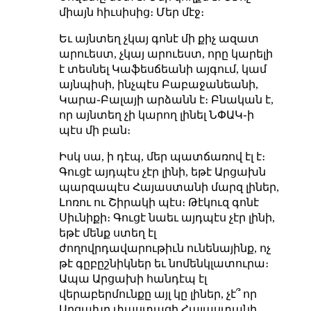
միայն հիւսիսից։ Մեր մէջ։
Եւ այնտեղ չկայ գոնէ մի քիչ ազատ
արուեստ, չկայ արուեստ, որը կարելի
է տեսնել Կաֆեսճեանի այգում, կամ
այնպիսի, ինչպէս Բաբաջանեանի,
Կարա֊Բալայի արձանն է։ Բնական է,
որ այնտեղ չի կարող լինել ՆՓԱԿ֊ի
պէս մի բան։
Իսկ սա, ի դէպ, մեր պատճառով էլ է։
Գուցէ այդպէս չէր լինի, եթէ Արցախն
պարզապէս Հայաստանի մարզ լիներ,
Լոռու ու Շիրակի պէս։ Թէկուզ գոնէ
Սիւնիքի։ Գուցէ նաեւ այդպէս չէր լինի,
եթէ մենք ստեղ էլ
ժողովրդավարութիւն ունենայինք, ոչ
թէ գըբըշնիկներ եւ նոմենկլատուրա։
Ապա Արցախի հանդէպ էլ
վերաբերմունքը այլ կը լիներ, չէ՞ որ
Արցախը փաստացի Հայաստանի