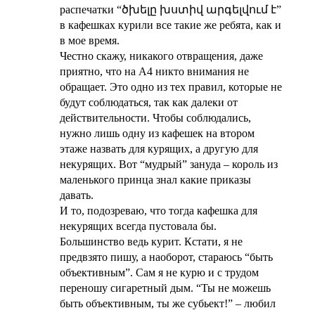
распечатки “ծխելը խստիվ արգելվում է”
в кафешках курили все такие же ребята, как и
в мое время.
Честно скажу, никакого отвращения, даже
приятно, что на А4 никто внимания не
обращает. Это одно из тех правил, которые не
будут соблюдаться, так как далеки от
действительности. Чтобы соблюдались,
нужно лишь одну из кафешек на втором
этаже назвать для курящих, а другую для
некурящих. Вот “мудрый” зануда – король из
маленького принца знал какие приказы
давать.
И то, подозреваю, что тогда кафешка для
некурящих всегда пустовала бы.
Большинство ведь курит. Кстати, я не
предвзято пишу, а наоборот, стараюсь “быть
объективным”. Сам я не курю и с трудом
переношу сигаретный дым. “Ты не можешь
быть объективным, ты же субьект!” – любил