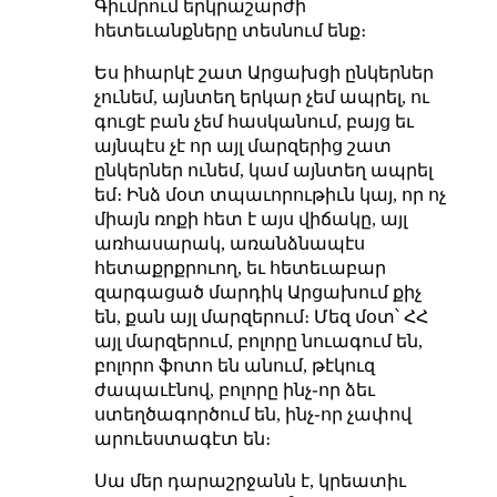
Գիւմրում երկրաշարժի
հետեւանքները տեսնում ենք։
Ես իհարկէ շատ Արցախցի ընկերներ
չունեմ, այնտեղ երկար չեմ ապրել, ու
գուցէ բան չեմ հասկանում, բայց եւ
այնպէս չէ որ այլ մարզերից շատ
ընկերներ ունեմ, կամ այնտեղ ապրել
եմ։ Ինձ մօտ տպաւորութիւն կայ, որ ոչ
միայն ռոքի հետ է այս վիճակը, այլ
առհասարակ, առանձնապէս
հետաքրքրուող, եւ հետեւաբար
զարգացած մարդիկ Արցախում քիչ
են, քան այլ մարզերում։ Մեզ մօտ՝ ՀՀ
այլ մարզերում, բոլորը նուագում են,
բոլորո ֆոտո են անում, թէկուզ
ժապաւէնով, բոլորը ինչ֊որ ձեւ
ստեղծագործում են, ինչ֊որ չափով
արուեստագէտ են։
Սա մեր դարաշրջանն է, կրեատիւ