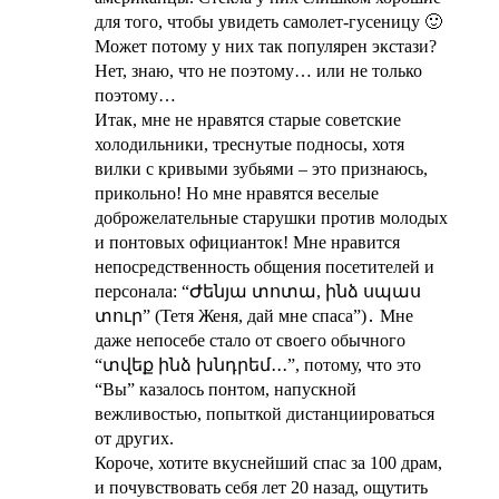
для того, чтобы увидеть самолет-гусеницу 🙂
Может потому у них так популярен экстази?
Нет, знаю, что не поэтому… или не только
поэтому…
Итак, мне не нравятся старые советские
холодильники, треснутые подносы, хотя
вилки с кривыми зубьями – это признаюсь,
прикольно! Но мне нравятся веселые
доброжелательные старушки против молодых
и понтовых официанток! Мне нравится
непосредственность общения посетителей и
персонала: “Ժենյա տոտա, ինձ սպաս
տուր” (Тетя Женя, дай мне спаса”)․ Мне
даже непосебе стало от своего обычного
“տվեք ինձ խնդրեմ․․․”, потому, что это
“Вы” казалось понтом, напускной
вежливостью, попыткой дистанциироваться
от других.
Короче, хотите вкуснейший спас за 100 драм,
и почувствовать себя лет 20 назад, ощутить