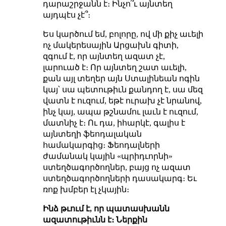
դարաշրջանն է։ Ինչո՞ւ այնտեղ
այդպէս չէ՞։
Ես կարծում եմ, բոլորը, ով մի քիչ աւելի
ոչ մակերեսային Արցախն գիտի,
զգում է, որ այնտեղ ազատ չէ,
լարուած է։ Որ այնտեղ շատ աւելի,
քան այլ տեղեր այն Ստալինեան ոգին
կայ՝ սա պետութիւն քանդող է, սա մեզ
վատն է ուզում, եթէ ուրախ չէ նրանով,
ինչ կայ, ապա թշնամու լաւն է ուզում,
մատնիչ է։ Ու դա, իհարկէ, գալիս է
այնտեղի ֆեոդալական
համակարգից։ Ֆեոդալների
ժամանակ կային «պրիդւորնի»
ստեղծագործողներ, բայց ոչ ազատ
ստեղծագործողների դասակարգ։ Եւ
ռոք խմբեր էլ չկային։
Ինձ թւում է, որ պատասխանն
ազատութիւնն է։ Ներքին