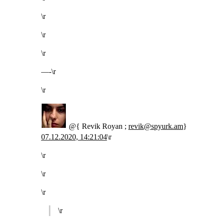
\r
\r
\r
—-\r
\r
@{ Revik Royan ;
revik@spyurk.am
}
07.12.2020, 14:21:04
\r
\r
\r
\r
\r