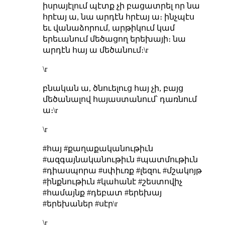
իսրայէլում պէտք չի բացատրել որ նա
հրէայ ա, նա արդէն հրէայ ա։ ինչպէս
եւ վանաձորում, արթիկում կամ
երեւանում մեծացող երեխայի։ նա
արդէն հայ ա մեծանում։\r
\r
բնական ա, ծնուելուց հայ չի, բայց
մեծանալով հայաստանում՝ դառնում
ա։\r
\r
#հայ #քաղաքականութիւն
#ազգայնականութիւն #պատմութիւն
#դիասպորա #սփիւռք #լեզու #մշակոյթ
#ինքնութիւն #կահանէ #շեստովիչ
#համայնք #դեբատ #երեխայ
#երեխաներ #սէր\r
\r