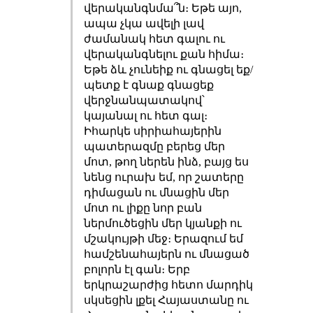
վերականգնմա՞ն։ Եթե այո,
ապա չկա ավելի լավ
ժամանակ հետ գալու ու
վերականգնելու քան հիմա։
Եթե ձև չունեիք ու գնացել եք/
պետք է գնաք գնացեք
վերջնանպատակով՝
կայանալ ու հետ գալ։
Իհարկե սիրիահայերին
պատերազմը բերեց մեր
մոտ, թող ներեն ինձ, բայց ես
նենց ուրախ եմ, որ շատերը
դիմացան ու մնացին մեր
մոտ ու լիքը նոր բան
ներմուծեցին մեր կյանքի ու
մշակույթի մեջ։ Երազում եմ
համշենահայերն ու մնացած
բոլորն էլ գան։ Երբ
երկրաշարժից հետո մարդիկ
սկսեցին լքել Հայաստանը ու