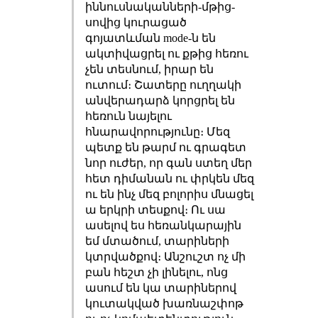
իննուսնականների-մթից-
սովից կուրացած
գոյատևման mode-ն են
ակտիվացրել ու քթից հեռու
չեն տեսնում, իրար են
ուտում։ Շատերը ուղղակի
անվերադարձ կորցրել են
հեռուն նայելու
հնարավորությունը։ Մեզ
պետք են թարմ ու գրագետ
նոր ուժեր, որ գան ստեղ մեր
հետ դիմանան ու փրկեն մեզ
ու են ինչ մեզ բոլորիս մնացել
ա երկրի տեսքով։ Ու սա
ասելով ես հեռանկարային
եմ մտածում, տարիների
կտրվածքով։ Անշուշտ ոչ մի
բան հեշտ չի լինելու, ոնց
ասում են կա տարիներով
կուտակված խառնաշփոթ