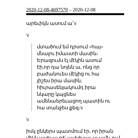
2020-12-08-4697579
–
2020-12-08
արեւիկն ասում ա՝\r
\r
մտածում եմ դրսում «հայ»
մնալու իմաստի մասին։
Երազումս էլ մէկին ասում
էի,որ դա նոյնն ա, ոնց որ
բաժանուես մէկից ու հա
յիշես իրա մասին,
հիւրասենյակումդ իրա
նկարը կպցնես
ամենաերեւացող պատին ու
հա տանջես քեզ։\r
\r
իսկ ընկերս պատմում էր, որ իրան
մէկն ասել ա թէ՝ աւելի լաւ ա ամն֊ում