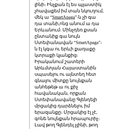
լինի։ Ինչքան էլ ես պլաստիկ
չհավաքեմ իմ տան նկուղում,
մեկ ա “
SmartApaga
”-ն չի գա
դա տանի,ոնց անում ա դա
Երևանում։ Մինչդեռ քսան
ընտանիք գա նույն
Ստեփանավան “SmartApaga”-
ն էլ կգա ու երևի քաղաքը
կտրաքի կյանքից։
Իրականում շատերի
Արևմտյան Հայաստանին
սպասելու ու այնտեղ հետ
գնալու միտքը նույնքան
անհեթեթ ա ու քիչ
հավանական, որքան
Ստեփանավանը Գլենդելի
մրցակից դարձնելու իմ
երազանքը։ Մրցակից էլ չէ,
գոնե նույնքան հրապուրիչ։
Լավ թող Գլենդել չլինի, թող