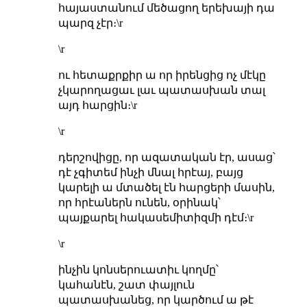
հայաստանում մեծացող երեխայի դա
պարզ չէր։\r
\r
ու հետաքրքիր ա որ իրենցից ոչ մէկը
չկարողացաւ լաւ պատասխան տալ
այդ հարցին։\r
\r
դերշովիցը, որ ազատական էր, ասաց՝
դէ չգիտեմ ինչի մնալ հրէայ, բայց
կարելի ա մտածել էն հարցերի մասին,
որ հրէաներն ունեն, օրինակ՝
պայքարել հակասեմիտիզմի դէմ։\r
\r
ինչին կոնսերուատիւ կողմը՝
կահանէն, շատ փայլուն
պատասխանեց, որ կարծում ա թէ