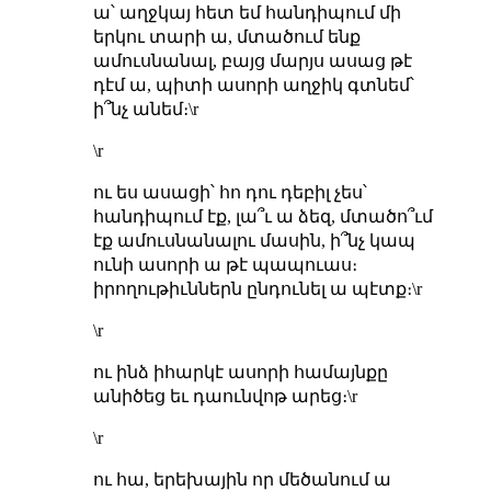
ա՝ աղջկայ հետ եմ հանդիպում մի
երկու տարի ա, մտածում ենք
ամուսնանալ, բայց մարյս ասաց թէ
դէմ ա, պիտի ասորի աղջիկ գտնեմ՝
ի՞նչ անեմ։\r
\r
ու ես ասացի՝ հո դու դեբիլ չես՝
հանդիպում էք, լա՞ւ ա ձեզ, մտածո՞ւմ
էք ամուսնանալու մասին, ի՞նչ կապ
ունի ասորի ա թէ պապուաս։
իրողութիւններն ընդունել ա պէտք։\r
\r
ու ինձ իհարկէ ասորի համայնքը
անիծեց եւ դաունվոթ արեց։\r
\r
ու հա, երեխային որ մեծանում ա