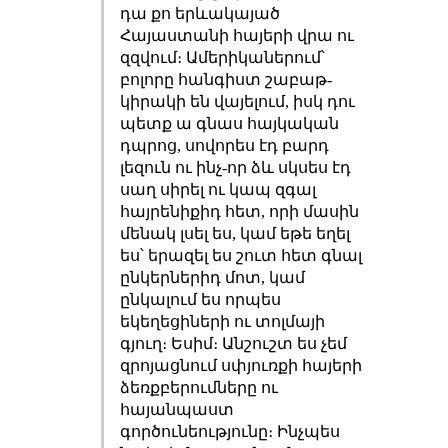
դա քո երևակայած
Հայաստանի հայերի վրա ու
զզվում։ Ամերիկաներում՝
բոլորը հանգիստ շաբաթ-
կիրակի են վայելում, իսկ դու
պետք ա գնաս հայկական
դպրոց, սովորես էդ բարդ
լեզուն ու ինչ-որ ձև սկսես էդ
սաղ սիրել ու կապ զգալ
հայրենիքիդ հետ, որի մասին
մենակ լսել ես, կամ եթե եղել
ես՝ երազել ես շուտ հետ գնալ
ընկերներիդ մոտ, կամ
ընկալում ես որպես
եկեղեցիների ու տոլմայի
գյուղ։ Եսիմ։ Անշուշտ ես չեմ
զրոյացնում սփյուռքի հայերի
ձեռքբերումները ու
հայանպաստ
գործունեությունը։ Ինչպես