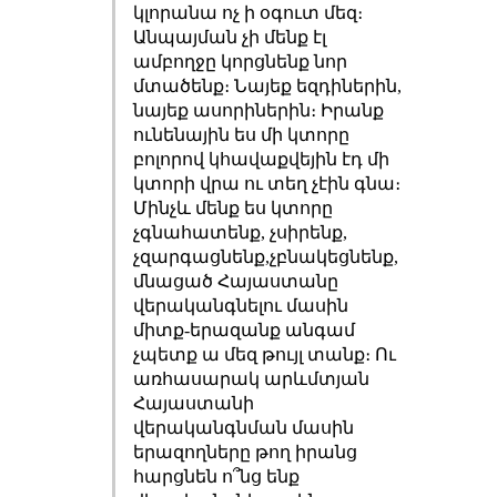
կլորանա ոչ ի օգուտ մեզ։
Անպայման չի մենք էլ
ամբողջը կորցնենք նոր
մտածենք։ Նայեք եզդիներին,
նայեք ասորիներին։ Իրանք
ունենային ես մի կտորը
բոլորով կհավաքվեյին էդ մի
կտորի վրա ու տեղ չէին գնա։
Մինչև մենք ես կտորը
չգնահատենք, չսիրենք,
չզարգացնենք,չբնակեցնենք,
մնացած Հայաստանը
վերականգնելու մասին
միտք-երազանք անգամ
չպետք ա մեզ թույլ տանք։ Ու
առհասարակ արևմտյան
Հայաստանի
վերականգնման մասին
երազողները թող իրանց
հարցնեն ո՞նց ենք