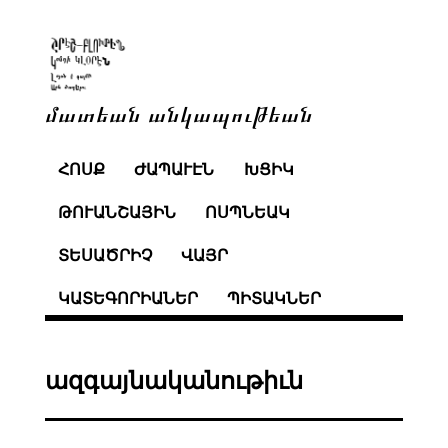
մատեան անկապութեան
ՀՈՍՔ
ԺԱՊԱՒԷՆ
ԽՑԻԿ
ԹՈՒԱՆՇԱՅԻՆ
ՈՍՊՆԵԱԿ
ՏԵՍԱԾՐԻՉ
ՎԱՅՐ
ԿԱՏԵԳՈՐԻԱՆԵՐ
ՊԻՏԱԿՆԵՐ
ազգայնականութիւն