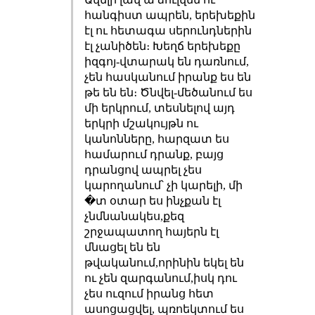
հանգիստ ապրեն, երեխեքին
էլ ու հետագա սերունդներին
էլ չանիծեն։ Խեղճ երեխեքը
իզգոյ-վտարակ են դառնում,
չեն հասկանում իրանք ես են
թե են են։ Ծնվել-մեծանում ես
մի երկրում, տեսնելով այդ
երկրի մշակույթն ու
կանոնները, հարզատ ես
համարում դրանք, բայց
դրանցով ապրել չես
կարողանում՝ չի կարելի, մի
�տ օտար ես ինչքան էլ
չնմնանակես,քեզ
շրջապատող հայերն էլ
մնացել են են
թվականում,որինին եկել են
ու չեն զարգանում,իսկ դու
չես ուզում իրանց հետ
ասոցացվել, պռոեկտում ես