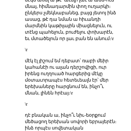
մնայ, հիմնադարմին փող ուղարկի։
ընկերս չմեկնաբանեց, բայց յետոյ ինձ
ասաց, թէ դա նման ա հիւանդի
մարմնին կաթիլային միացնելուն, ու
տէնց պահելուն, բուժելու փոխարէն,
եւ մտածելուն որ լաւ բան են անում։\r
\r
մէկ էլ յիշում եմ դեբատ՝ ռաբի մեիր
կահանէի ու ալան դերշովիցի, ուր
իրենց ուղղուած հարցերից մէկը
մօտաւորապէս հետեւեալն էր՝ մեր
երեխաները հարցնում են, ինչո՞ւ
մնան, լինեն հրէայ։\r
\r
դէ բնական ա, ինչո՞ւ նիւ֊եօրքում
մեծացող երեխան սովորի եբրայերէն։
ինձ որպէս սովետական