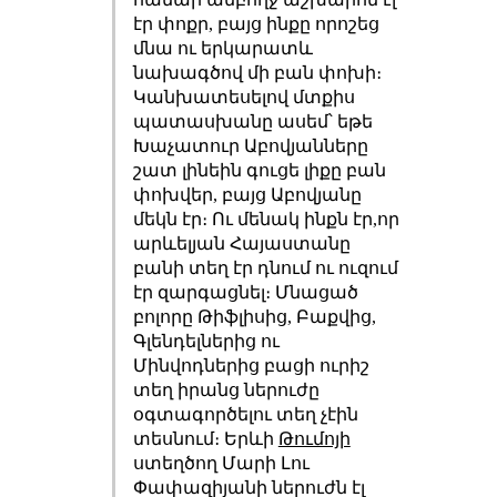
էր փոքր, բայց ինքը որոշեց
մնա ու երկարատև
նախագծով մի բան փոխի։
Կանխատեսելով մտքիս
պատասխանը ասեմ՝ եթե
Խաչատուր Աբովյանները
շատ լինեին գուցե լիքը բան
փոխվեր, բայց Աբովյանը
մեկն էր։ Ու մենակ ինքն էր,որ
արևելյան Հայաստանը
բանի տեղ էր դնում ու ուզում
էր զարգացնել։ Մնացած
բոլորը Թիֆլիսից, Բաքվից,
Գլենդելներից ու
Մինվոդներից բացի ուրիշ
տեղ իրանց ներուժը
օգտագործելու տեղ չէին
տեսնում։ Երևի
Թումոյի
ստեղծող Մարի Լու
Փափազիյանի ներուժն էլ