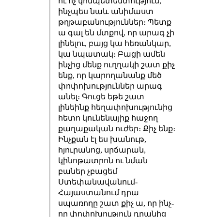
ու ոչ կոմպետենտություն,
ինչպես նաև անիմաստ
թղթաբանություններ։ Պետք
ա գալ են մտքով, որ արագ չի
լինելու, բայց կա հեռանկար,
կա նպատակ։ Բացի ամեն
ինչից մենք ուղղակի շատ քիչ
ենք, որ կարողանանք մեծ
փոփոխություններ արագ
անել։ Գուցե եթե շատ
լինեինք հեղափոխությունից
հետո կունենայիք հաջող
քաղաքական ուժեր։ Քիչ ենք։
Ինչքան էլ ես խանութ,
հյուրանոց, սրճարան,
կինոթատրոն ու նման
բաներ չբացեմ
Ստեփանավանում-
Հայաստանում դրա
սպառողը շատ քիչ ա, որ ինչ-
որ փոփոխություն դրանից