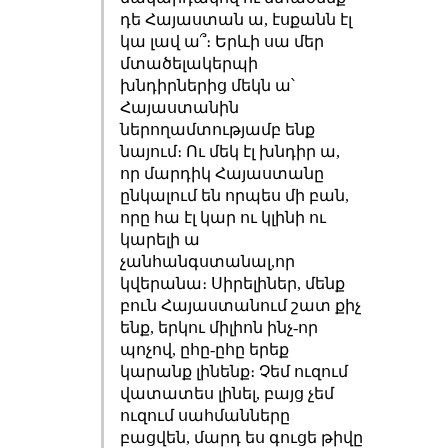
դե Հայաստան ա, էսքանն էլ
կա լավ ա՞։ Երևի սա մեր
մտածելակերպի
խնդիրներից մեկն ա՝
Հայաստանին
ներողամտությամբ ենք
նայում։ Ու մեկ էլ խնդիր ա,
որ մարդիկ Հայաստանը
ընկալում են որպես մի բան,
որը հա էլ կար ու կլինի ու
կարելի ա
չանհանգստանալ,որ
կվերանա։ Սիրելիներ, մենք
բուն Հայաստանում շատ քիչ
ենք, երկու միլիոն ինչ-որ
պոչով, ըհը-ըհը երեք
կարանք լինենք։ Չեմ ուզում
վատատես լինել, բայց չեմ
ուզում սահմանները
բացվեն, մարդ ես գուցե թիվը