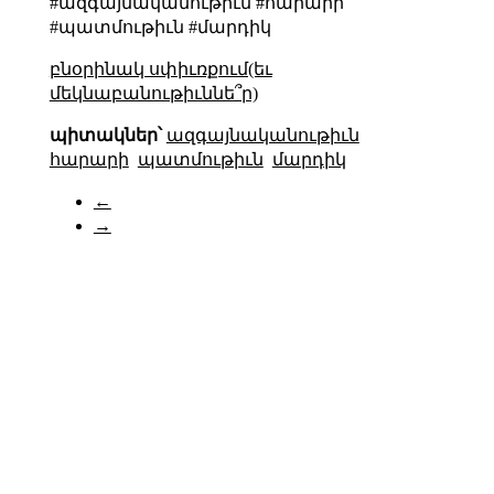
#ազգայնականութիւն #հարարի
#պատմութիւն #մարդիկ
բնօրինակ սփիւռքում(եւ
մեկնաբանութիւննե՞ր)
պիտակներ՝
ազգայնականութիւն
հարարի
պատմութիւն
մարդիկ
←
→