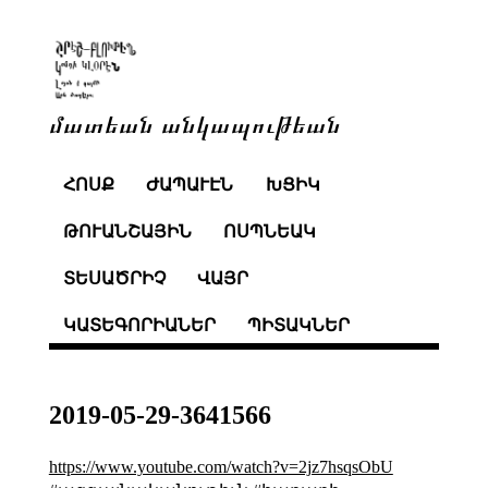
մատեան անկապութեան
ՀՈՍՔ
ԺԱՊԱՒԷՆ
ԽՑԻԿ
ԹՈՒԱՆՇԱՅԻՆ
ՈՍՊՆԵԱԿ
ՏԵՍԱԾՐԻՉ
ՎԱՅՐ
ԿԱՏԵԳՈՐԻԱՆԵՐ
ՊԻՏԱԿՆԵՐ
2019-05-29-3641566
https://www.youtube.com/watch?v=2jz7hsqsObU