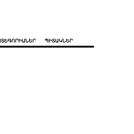
ԱՏԵԳՈՐԻԱՆԵՐ
ՊԻՏԱԿՆԵՐ