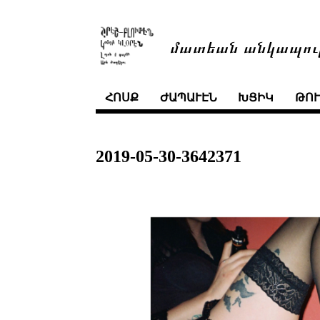
մատեան անկապու
ՀՈՍՔ
ԺԱՊԱՒԷՆ
ԽՑԻԿ
ԹՈ
2019-05-30-3642371