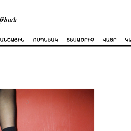
թեան
ՒԱՆՇԱՅԻՆ
ՈՍՊՆԵԱԿ
ՏԵՍԱԾՐԻՉ
ՎԱՅՐ
Կ