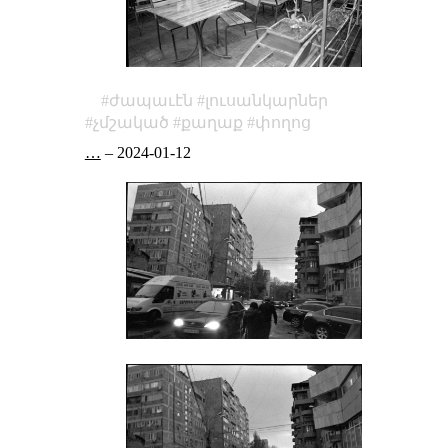
ժապաւէն
լուսանկարներ
չմշակած
քաղաք
փողոց
…
–
2024-01-12