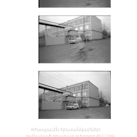
ժապաւէն
լուսանկարներ
չմշակած
քաղաք
փողոց
EI 3200