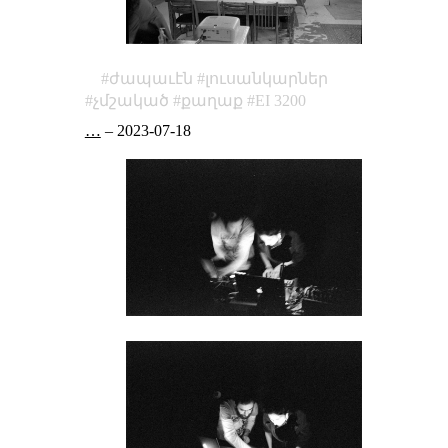
ժապաւէն
լուսանկարներ
չմշակած
քաղաք
EI 3200
…
–
2023-07-18