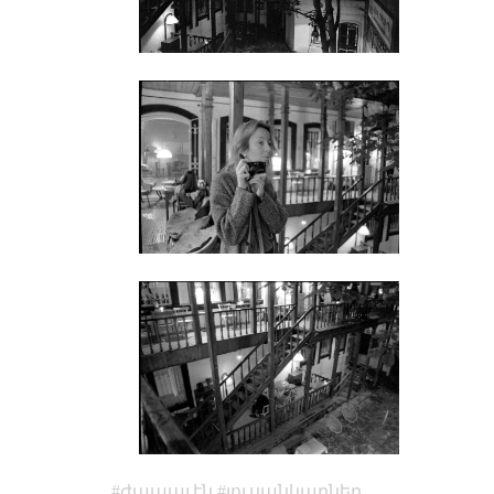
ժապաւէն
լուսանկարներ