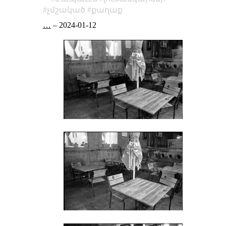
չմշակած
քաղաք
…
–
2024-01-12