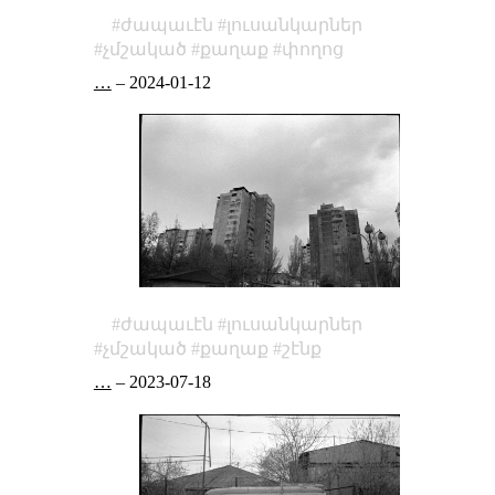
ժապաւէն
լուսանկարներ
չմշակած
քաղաք
փողոց
…
–
2024-01-12
ժապաւէն
լուսանկարներ
չմշակած
քաղաք
շէնք
…
–
2023-07-18