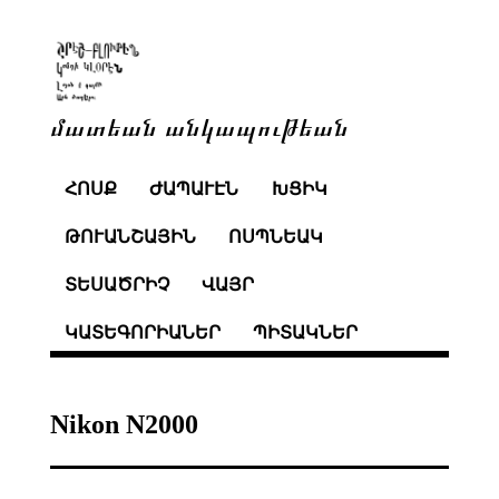
մատեան անկապութեան
ՀՈՍՔ
ԺԱՊԱՒԷՆ
ԽՑԻԿ
ԹՈՒԱՆՇԱՅԻՆ
ՈՍՊՆԵԱԿ
ՏԵՍԱԾՐԻՉ
ՎԱՅՐ
ԿԱՏԵԳՈՐԻԱՆԵՐ
ՊԻՏԱԿՆԵՐ
Nikon N2000