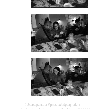
ժապաւէն
լուսանկարներ