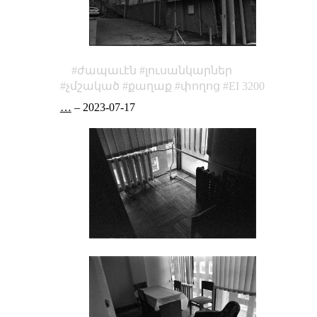
ժապաւէն
լուսանկարներ
չմշակած
քաղաք
փողոց
EI 3200
…
–
2023-07-17