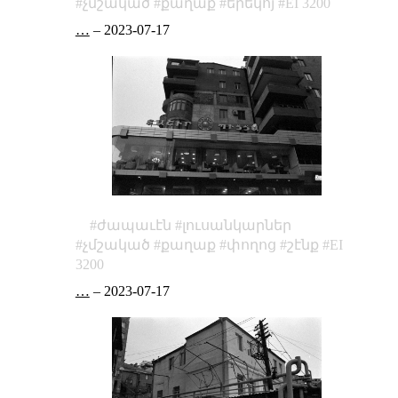
չմշակած
քաղաք
երեկոյ
EI 3200
…
–
2023-07-17
ժապաւէն
լուսանկարներ
չմշակած
քաղաք
փողոց
շէնք
EI
3200
…
–
2023-07-17