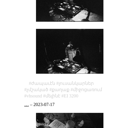
ժապաւէն
լուսանկարներ
չմշակած
քաղաք
միջոցառում
vhsound
մելինէ
EI 3200
…
–
2023-07-17