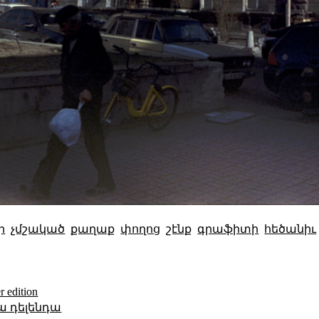
ր
չմշակած
քաղաք
փողոց
շէնք
գրաֆիտի
հեծանիւ
 edition
լա դելենդա