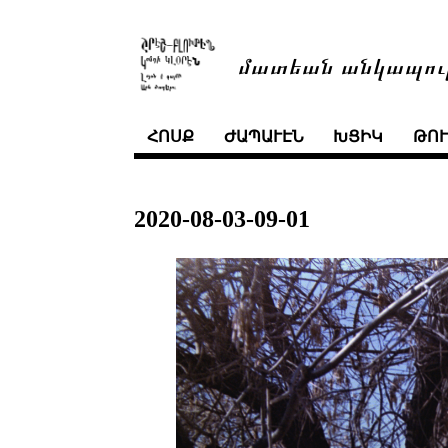
մատեան անկապու
ՀՈՍՔ
ԺԱՊԱՒԷՆ
ԽՑԻԿ
ԹՈ
2020-08-03-09-01