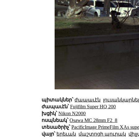
պիտակներ՝
ժապաւէն
լուսանկարնե
ժապաւէն՝
Fujifilm Super HQ 200
խցիկ՝
Nikon N2000
ոսպնեակ՝
Osawa MC 28mm F2_8
տեսածրիչ՝
PacificImage PrimeFilm XAs super
վայր՝
երեւան
մաշտոցի պուրակ
վիլ