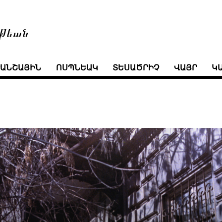
թեան
ՒԱՆՇԱՅԻՆ
ՈՍՊՆԵԱԿ
ՏԵՍԱԾՐԻՉ
ՎԱՅՐ
Կ