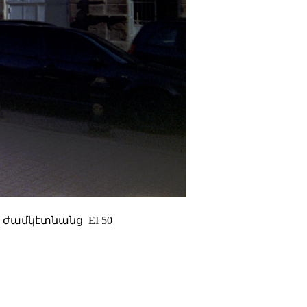
ժամկէտնանց
EI 50