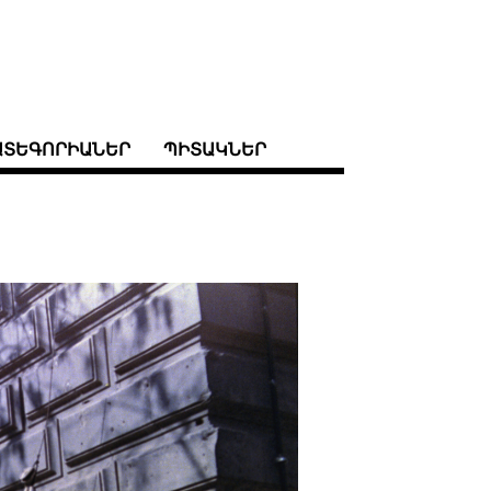
ԱՏԵԳՈՐԻԱՆԵՐ
ՊԻՏԱԿՆԵՐ