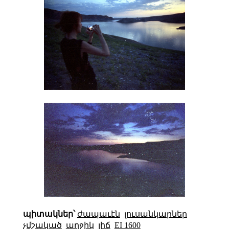
պիտակներ՝
ժապաւէն
լուսանկարներ
չմշակած
աղջիկ
լիճ
EI 1600