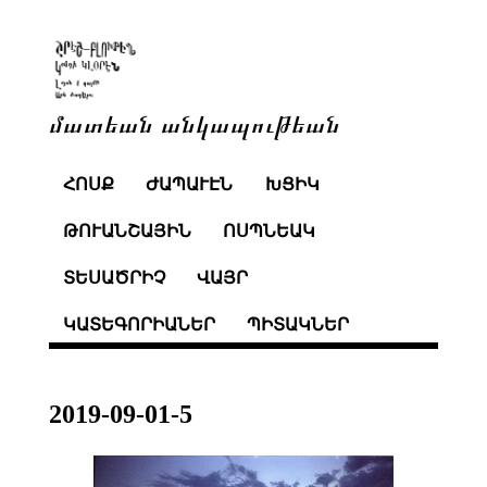
մատեան անկապութեան
ՀՈՍՔ
ԺԱՊԱՒԷՆ
ԽՑԻԿ
ԹՈՒԱՆՇԱՅԻՆ
ՈՍՊՆԵԱԿ
ՏԵՍԱԾՐԻՉ
ՎԱՅՐ
ԿԱՏԵԳՈՐԻԱՆԵՐ
ՊԻՏԱԿՆԵՐ
2019-09-01-5