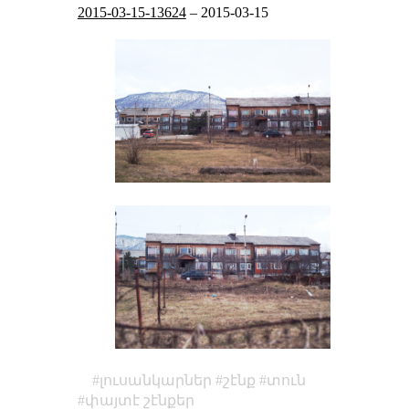
2015-03-15-13624
–
2015-03-15
լուսանկարներ
շէնք
տուն
փայտէ շէնքեր