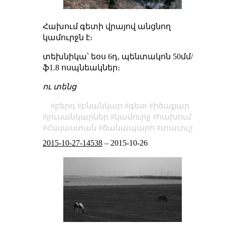
Հախում գետի վրայով անցնող
կամուրջն է։
տեխնիկա՝ եօս 6դ, պենտակոն 50մմ/
ֆ1.8 ոսպնեակներ։
ու տենց
բերդ
բնանկար
գետ
իծաքար
լուսանկարներ
կամուրջ
հախում
Հայաստան
ճանապարհ
տաւուշ
2015-10-27-14538
–
2015-10-26