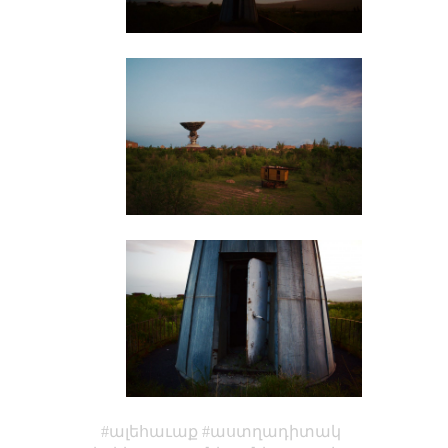
ալեհաւաք
աստղադիտակ