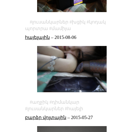
լուսանկարներ
խցիկ
կոդակ
պորտրա
մամիյա
հայելային
–
2015-08-06
աղջիկ
դիմանկար
լուսանկարներ
հայելի
բարձր վոլտային
–
2015-05-27