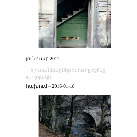
յունուար 2015
լուսանկարներ
մուտք
շէնք
սոլոլակի
հախում
–
2016-01-18