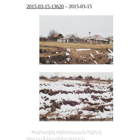
2015-03-15-13620
–
2015-03-15
արագիլ
գետաւան
գիւղ
լուսանկարներ
տուն