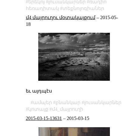
երեկոյ
լուսանկարներ
ռադիո
հեռադիտակ
տեքնոլոգիաներ
մ4 մայրուղու մօտակայքում
–
2015-05-
18
եւ այդպէս
ամպեր
բնանկար
լուսանկարներ
կոտայք
մ4_մայրուղի
2015-03-15-13631
–
2015-03-15