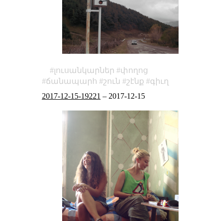
լուսանկարներ
փողոց
ճանապարհ
շուն
շէնք
գիւղ
2017-12-15-19221
–
2017-12-15