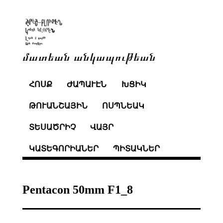
մատեան անկապութեան
ՀՈՍՔ
ԺԱՊԱՒԷՆ
ԽՑԻԿ
ԹՈՒԱՆՇԱՅԻՆ
ՈՍՊՆԵԱԿ
ՏԵՍԱԾՐԻՉ
ՎԱՅՐ
ԿԱՏԵԳՈՐԻԱՆԵՐ
ՊԻՏԱԿՆԵՐ
Pentacon 50mm F1_8