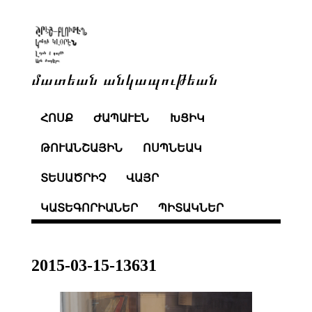
մատեան անկապութեան
ՀՈՍՔ
ԺԱՊԱՒԷՆ
ԽՑԻԿ
ԹՈՒԱՆՇԱՅԻՆ
ՈՍՊՆԵԱԿ
ՏԵՍԱԾՐԻՉ
ՎԱՅՐ
ԿԱՏԵԳՈՐԻԱՆԵՐ
ՊԻՏԱԿՆԵՐ
2015-03-15-13631