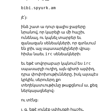
bibi.spyurk.am
յէ՛յ։
ինձ շատ ա դուր գալիս ջաբերը
նրանով, որ կարելի ա մի հաշիւ
ունենալ, ու կպնել տարբեր եւ
զանազան սենեակների, որ գտնւում
են լրիւ այլ սպասարկիչների վրայ։
irc
հիմա նաեւ
սենեակների։
irc
եւ եթէ սովորաբար կպնում ես
սպասարչի ուղիղ, այն գիտի այփիդ,
դրա փոփոխութիւնները, իսկ այսպէս
կրկին, սերուերդ քո
տեղեկատւութիւնը թաքցնում ա, քեզ
ներկայացնելով։
ու տէնց։
յ․ գ․ եթէ չունէք սփիւռքի հաշիւ,