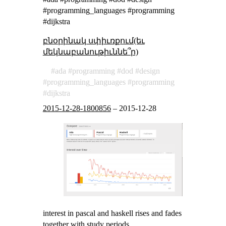
#programming_languages #programming
#dijkstra
բնօրինակ սփիւռքում(եւ
մեկնաբանութիւննե՞ր)
ada
programming
dod
design
programming_languages
programming
dijkstra
2015-12-28-1800856
–
2015-12-28
interest in pascal and haskell rises and fades
together with study periods.