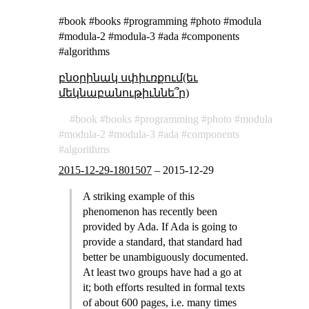
#book #books #programming #photo #modula
#modula-2 #modula-3 #ada #components
#algorithms
բնօրինակ սփիւռքում(եւ
մեկնաբանութիւննե՞ր)
book
books
programming
photo
modula
modula-2
modula-3
ada
components
algorithms
2015-12-29-1801507
–
2015-12-29
A striking example of this
phenomenon has recently been
provided by Ada. If Ada is going to
provide a standard, that standard had
better be unambiguously documented.
At least two groups have had a go at
it; both efforts resulted in formal texts
of about 600 pages, i.e. many times