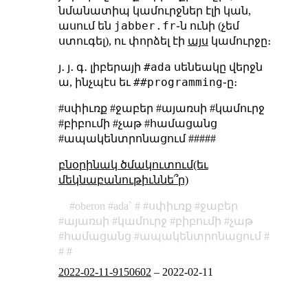
նմանատիպ կամուրջներ էլի կան,
jabber.fr
ասում են
֊ն ունի (չեմ
ստուգել), ու փորձել էի
այս
կամուրջը։
#ada
յ․ յ․ գ․ լիբերայի
սենեակը վերջն
##programming
ա, ինչպէս եւ
֊ը։
#սփիւռք #ջաբեր #այառսի #կամուրջ
#բիբումի #չաթ #համացանց
#ապակենտրոնացում #####
բնօրինակ ծմակուտում(եւ
մեկնաբանութիւննե՞ր)
oberon
ada`
սփիւռք
ջաբեր
այառսի
կամուրջ
բիբումի
չաթ
համացանց
ապակենտրոնացում
2022-02-11-9150602
–
2022-02-11