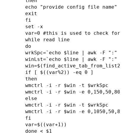
then

echo "provide config file name"

exit

fi

set -x

var=0 #this is used to check for odd
while read line

do

wrkSpc=`echo $line | awk -F ":" {' pr
winLst=`echo $line | awk -F ":" {' pr
win=$(find_active_tab_from_list2 "${w
if [ $((var%2)) -eq 0 ]

then

wmctrl -i -r $win -t $wrkSpc

wmctrl -i -r $win -e 0,150,50,800,900
else

wmctrl -i -r $win -t $wrkSpc

wmctrl -i -r $win -e 0,1050,50,800,90
fi

var=$((var+1))
