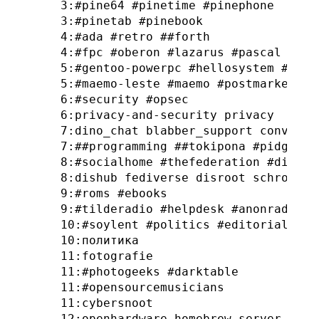
3:#pine64 #pinetime #pinephone

3:#pinetab #pinebook

4:#ada #retro ##forth

4:#fpc #oberon #lazarus #pascal

5:#gentoo-powerpc #hellosystem #plan
5:#maemo-leste #maemo #postmarketos 
6:#security #opsec

6:privacy-and-security privacy

7:dino_chat blabber_support conversa
7:##programming ##tokipona #pidgin #l
8:#socialhome #thefederation #diaspo
8:dishub fediverse disroot schroedin
9:#roms #ebooks

9:#tilderadio #helpdesk #anonradio

10:#soylent #politics #editorial

10:политика

11:fotografie

11:#photogeeks #darktable

11:#opensourcemusicians

11:cybersnoot

12:openhardware homebrew_server_club