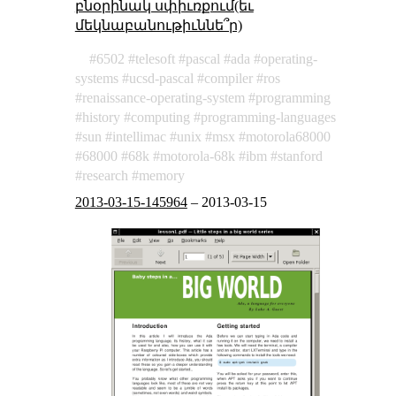
բնօրինակ սփիւռքում(եւ
մեկնաբանութիւննե՞ր)
6502
telesoft
pascal
ada
operating-
systems
ucsd-pascal
compiler
ros
renaissance-operating-system
programming
history
computing
programming-languages
sun
intellimac
unix
msx
motorola68000
68000
68k
motorola-68k
ibm
stanford
research
memory
2013-03-15-145964
–
2013-03-15