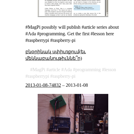
#MagPi possibly will
publish
#article series about
#Ada #programming.
Get the first #lesson
here
#raspberrypi #raspberry-pi
բնօրինակ սփիւռքում(եւ
մեկնաբանութիւննե՞ր)
MagPi
article
Ada
programming
lesson
raspberrypi
raspberry-pi
2013-01-08-74832
–
2013-01-08