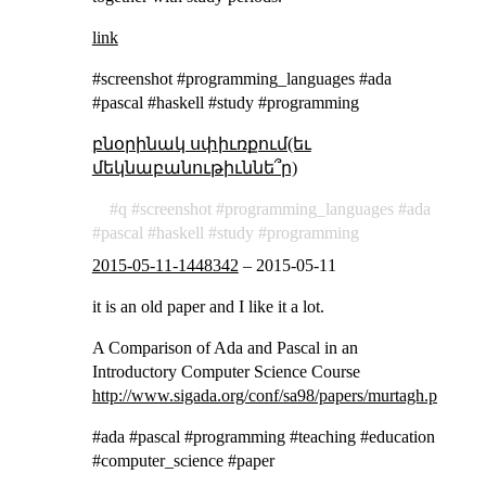
link
#screenshot #programming_languages #ada
#pascal #haskell #study #programming
բնօրինակ սփիւռքում(եւ
մեկնաբանութիւննե՞ր)
q
screenshot
programming_languages
ada
pascal
haskell
study
programming
2015-05-11-1448342
–
2015-05-11
it is an old paper and I like it a lot.
A Comparison of Ada and Pascal in an
Introductory Computer Science Course
http://www.sigada.org/conf/sa98/papers/murtagh.pdf
#ada #pascal #programming #teaching #education
#computer_science #paper