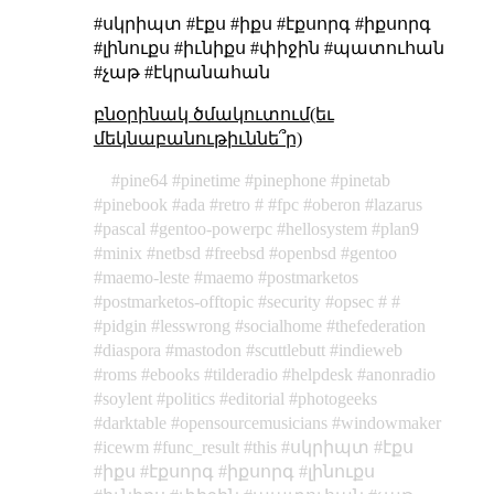
#սկրիպտ #էքս #իքս #էքսորգ #իքսորգ
#լինուքս #իւնիքս #փիջին #պատուհան
#չաթ #էկրանահան
բնօրինակ ծմակուտում(եւ
մեկնաբանութիւննե՞ր)
pine64
pinetime
pinephone
pinetab
pinebook
ada
retro
fpc
oberon
lazarus
pascal
gentoo-powerpc
hellosystem
plan9
minix
netbsd
freebsd
openbsd
gentoo
maemo-leste
maemo
postmarketos
postmarketos-offtopic
security
opsec
pidgin
lesswrong
socialhome
thefederation
diaspora
mastodon
scuttlebutt
indieweb
roms
ebooks
tilderadio
helpdesk
anonradio
soylent
politics
editorial
photogeeks
darktable
opensourcemusicians
windowmaker
icewm
func_result
this
սկրիպտ
էքս
իքս
էքսորգ
իքսորգ
լինուքս