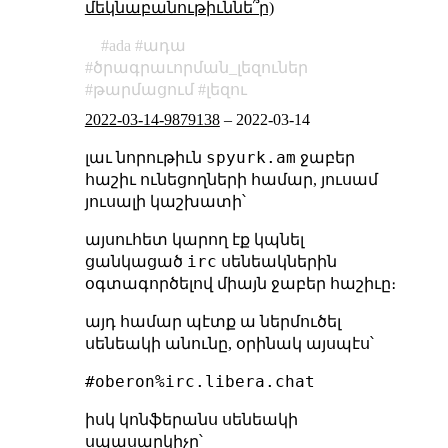
մեկնաբանութիւննե՞ր)
ada
ադա
ծրագրաւորման_լեզուներ
թարմացում
լեզու
2022-03-14-9879138
–
2022-03-14
spyurk.am
լաւ նորութիւն
ջաբեր
հաշիւ ունեցողների համար, յուսամ
յուսալի կաշխատի՝
այսուհետ կարող էք կպնել
irc
ցանկացած
սենեակներին
օգտագործելով միայն ջաբեր հաշիւը։
այդ համար պէտք ա ներմուծել
սենեակի անունը, օրինակ այսպէս՝
#oberon%irc.libera.chat
իսկ կոնֆերանս սենեակի
սպասարկիչը՝