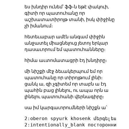
ես խնդիր ունեմ՝ ֆֆ֊ն եթէ փակուի,
գիտի որ պատուհանը որ
աշխատատիրոյթ տանի, իսկ փիջինը
չի իմանում։
հետեւաբար ամէն անգամ փիջին
անջատել միացնելուց յետոյ երկար
դասաւորում եմ պատուհանները։
հիմա աւտոմատացրի էդ խնդիրը։
մի նիշքի մէջ ձեւակերպում եմ որ
պատուհանը որ տիրոյթում լինի։
ցանկ ա, զի չգիտեմ որ տաբն ա էդ
պահին բաց լինելու, ու ապա որն ա
լինելու պատուհանի վերնագիրը։
սա իմ կարգաւորումների նիշքն ա՝
2:oberon spyurk khosenk մերգելեան գրա
2:intentionally_blank посторонним_в 