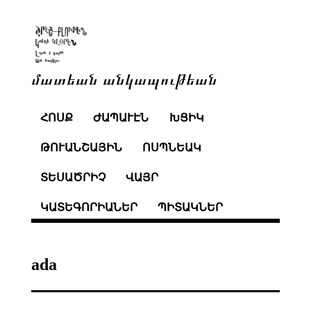
մատեան անկապութեան
ՀՈՍՔ
ԺԱՊԱՒԷՆ
ԽՑԻԿ
ԹՈՒԱՆՇԱՅԻՆ
ՈՍՊՆԵԱԿ
ՏԵՍԱԾՐԻՉ
ՎԱՅՐ
ԿԱՏԵԳՈՐԻԱՆԵՐ
ՊԻՏԱԿՆԵՐ
ada