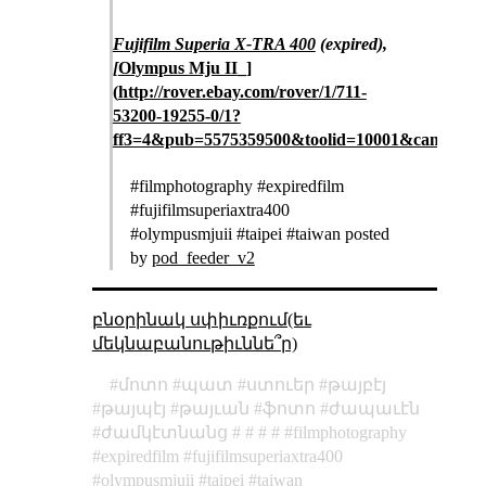
Fujifilm Superia X-TRA 400
(expired),
[
Olympus Mju II
_]
(
http://rover.ebay.com/rover/1/711-
53200-19255-0/1?
ff3=4&pub=5575359500&toolid=10001&camp
#filmphotography #expiredfilm
#fujifilmsuperiaxtra400
#olympusmjuii #taipei #taiwan posted
by
pod_feeder_v2
բնօրինակ սփիւռքում(եւ
մեկնաբանութիւննե՞ր)
մոտո
պատ
ստուեր
թայբէյ
թայպէյ
թայւան
ֆոտո
ժապաւէն
ժամկէտնանց
filmphotography
expiredfilm
fujifilmsuperiaxtra400
olympusmjuii
taipei
taiwan