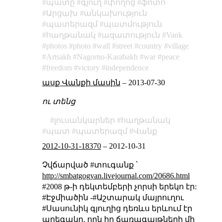
պատը
գյուղ
փողոց
ֆոտո
Արցախ
անկախություն
պատերազմ
պատմություն
հաղթանակ
ազատություն
Vank
photos
photo
wall
street
country
village
Artsakh
Nagorno-Karabakh
war
peace
freedom
victory
independence
ասք Վանքի մասին
–
2013-07-30
ու տենց
լուսանկարներ
հաղթանակ
պատ
պատերազմ
Վանք
2012-10-31-18370
–
2012-10-31
Չվճարված #տուգանք ՝
http://smbatgogyan.livejournal.com/20686.html
#2008 թ-ի դեկտեմբերի չորսի երեկո էր:
#Էջմիածին -#Աշտարակ մայրուղու
#Սասունիկ գյուղից դեռևս երևում էր
արեգակը, որն իր ճառագայթների մի