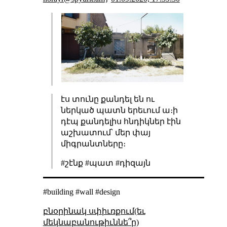
էս տունը քանդել են ու
ներկած պատն երեւում ա։ի
դէպ քանդելիս հնդիկներ էին
աշխատում՝ մեր փայ
միգրանտները։
#շէնք #պատ #դիզայն
#building #wall #design
բնօրինակ սփիւռքում(եւ
մեկնաբանութիւննե՞ր)