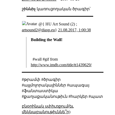
շիննիչ
կառուցողական ծրագիր՝
@{ HU Art Sound (2) ;
artsound2@diasp.eu
}
21.08.2017, 1:00:38
Building the Wall!
#wall #gif from
http://www.imdb.com/title/tt1439629/
#թրամփ #ծրագիր
#այլմոլորակայիններ #ապագայ
#ֆանտաստիկա
#քաղաքականութիւն #հարկեր #պատ
բնօրինակ սփիւռքում(եւ
մեկնաբանութիւննե՞ր)