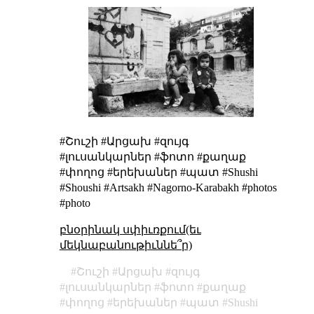
#Շուշի #Արցախ #զույգ
#լուսանկարներ #ֆոտո #քաղաք
#փողոց #երեխաներ #պատ #Shushi
#Shoushi #Artsakh #Nagorno-Karabakh #photos
#photo
բնօրինակ սփիւռքում(եւ
մեկնաբանութիւննե՞ր)
Շուշի
Արցախ
զույգ
լուսանկարներ
ֆոտո
քաղաք
փողոց
երեխաներ
պատ
Shushi