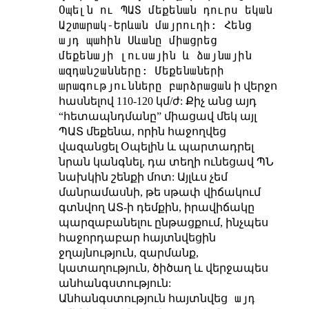
Օպելն ու ՊԱՏ մեքենան դուրս եկան
Աշտարակ-Երևան մայրուղի: Հենց
այդ պահին Սևանը միացրեց
մեքենայի լուսային և ձայնային
ազդանշանները: Մեքենաների
արագությունները բարձրացան
ի վերջո
հասնելով 110-120 կմ/ժ: Քիչ անց այդ
“հետապնդմանը” միացավ մեկ այլ
ՊԱՏ մեքենա, որին հաջողվեց
վազանցել Օպելին և պարտադրել
նրան կանգնել, դա տեղի ունեցավ ՊՆ
նախկին շենքի մոտ: Այլևս չեմ
մանրամասնի, թե սթափ վիճակում
գտնվող ԱՏ-ի դեմքին, իրավիճակը
պարզաբանելու ընթացքում, ինչպես
հաջորդաբար հայտնվեցին
ջղայնություն, զարմանք,
կատաղություն, ծիծաղ և վերջապես
անհանգստություն:
այդ
Անհանգստություն հայտնվեց