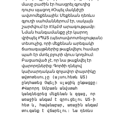
մասը բաժին էր հասցրել գյուղից
դուրս սլացող #Օպել մակնիշի
ավտոմեքենային: Մեքենան դեռևս
գյուղի սահմաններում էր, սակայն
շարժվում էր 85կմ/ժ արագությամբ:
Նման հանգամանքը չէր կարող
վրիպել #ՊԱՏ (պետավտոտեսչության)
տեսուչից, որի մեքենան արեգակի
ճառագայթներից թաքնվելու համար
պահ էր մտել բլուրի մյուս կողմում:
Բացառված չէ, որ նա թաքնվել էր
վարորդներից: Գործի դնելով
կախարդական զոլավոր փայտիկը
ավտոտեսուչը (այսուհետև ԱՏ)
ընդհատեց Օպելի սլացիկ ընթացքը:
#Վարորդ Սմբատն անվստահ
կանգնեցրեց մեքենան և զգաց, որ
առաջին անգամ է զրուցելու ԱՏ-ի
հետ և, հավանաբար, առաջին անգամ
տուգանք է վճարելու: Նա դեռևս