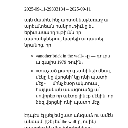
2025-09-11-29333134
–
2025-09-11
այն մասին, ինչ արտօնեալ/առաջ ա
արեւմտեան հանրութիւնը եւ
երիտասարդութիւնն իր
պահանջներով, կարելի ա դատել
նրանից, որ
«another brick in the wall» ֊ը — դուրս
ա գալիս 1979 թուին։
«տաշած քարը գետնին չի մնայ,
մէկը կը վերցնի՝ կը դնի պատի
մէջ» — մինչ էսօր ակտուալ
հայկական ասացուածք ա՝
սովորէք որ պէտք լինէք մէկին, որ
ձեզ վերցնի դնի պատի մէջ։
էդպէս էլ լսել եմ շատ անգամ։ ու ամէն
անգամ յիշել եմ the wall֊ը, ու ինչ
տարբեր են մեր խնդիրները։