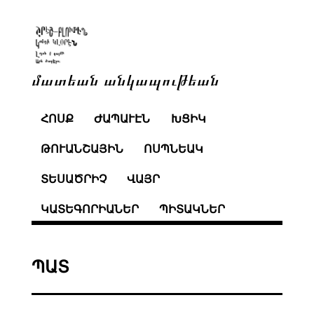
մատեան անկապութեան
ՀՈՍՔ
ԺԱՊԱՒԷՆ
ԽՑԻԿ
ԹՈՒԱՆՇԱՅԻՆ
ՈՍՊՆԵԱԿ
ՏԵՍԱԾՐԻՉ
ՎԱՅՐ
ԿԱՏԵԳՈՐԻԱՆԵՐ
ՊԻՏԱԿՆԵՐ
ՊԱՏ