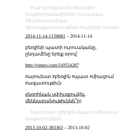
wall
gif
թրամփ
ծրագիր
այլմոլորակայիններ
ապագայ
ֆանտաստիկա
քաղաքականութիւն
հարկեր
պատ
2014-11-14-1150681
–
2014-11-14
բեռլինի պատի ուրուականը,
ընդամէնը երեք օրով՝
http://vimeo.com/110554287
#արուեստ #բեռլին #պատ #միացում
#ազատութիւն
բնօրինակ սփիւռքում(եւ
մեկնաբանութիւննե՞ր)
արուեստ
բեռլին
պատ
միացում
ազատութիւն
2013-10-02-383363
–
2013-10-02