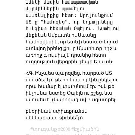
ամենի մասին համապատասխան
մարմիններին պատմելու
սպառնալիքից հետո: Արդյունքում
ԱՏ-ը “համոզեց”, որ եղբայրները
հանգիստ հեռանան Օպելով: Նստելով
մեքենան
Սմբատն ու Սևանը
համոզվեցին, որ ետևի նստատեղում
գտնվող իրենց քույր Անահիտը ողջ և
առողջ է, ու միայն դրանից հետո
ուղղություն վերցրին դեպի Երևան:
ՀԳ. Ինչպես պարզվեց, հարբած ԱՏ
մտածել էր, թե իր ետևից էին ընկել ու
դրա համար էլ փախնում էր: Իսկ թե
ինչու նա նստեց Օպելն ու քշեց, նա
այդպես էլ չկարողացավ բացատրել:
բնօրինակ սփիւռքում(եւ
մեկնաբանութիւննե՞ր)
տուգանք
2008
Էջմիածին