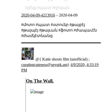
շէնք
պատ
դիզայն
2020-04-09-4213916
–
2020-04-09
#մոտո #պատ #ստուեր #թայբէյ
#թայպէյ #թայւան #ֆոտո #ժապաւէն
#ժամկէտնանց
@{ Katie shoots film (unofficial) ;
curatingcuteness@spyurk.am
}
4/9/2020, 4:33:19
PM
On The Wall.