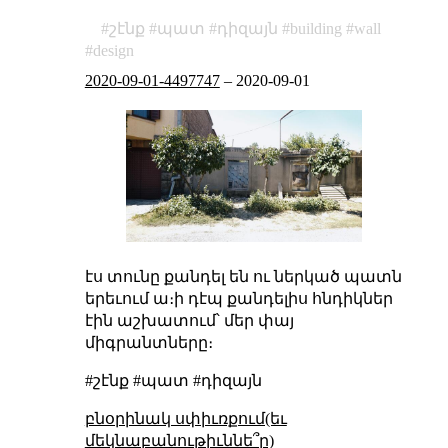
շէնք
պատ
դիզայն
building
wall
design
2020-09-01-4497747
–
2020-09-01
էս տունը քանդել են ու ներկած պատն
երեւում ա։ի դէպ քանդելիս հնդիկներ
էին աշխատում՝ մեր փայ
միգրանտները։
#շէնք #պատ #դիզայն
բնօրինակ սփիւռքում(եւ
մեկնաբանութիւննե՞ր)