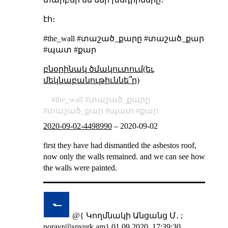
էհ։
#the_wall #տաշած_քարը #տաշած_քար
#պատ #քար
բնօրինակ ծմակուտում(եւ
մեկնաբանութիւննե՞ր)
the_wall
տաշած_քարը
տաշած_քար
պատ
քար
2020-09-02-4498990
–
2020-09-02
first they have had dismantled the asbestos roof,
now only the walls remained. and we can see how
the walls were painted.
@{ Կողմնակի Անցանց Մ․ ;
norayr@spyurk.am
}
01.09.2020, 17:39:30