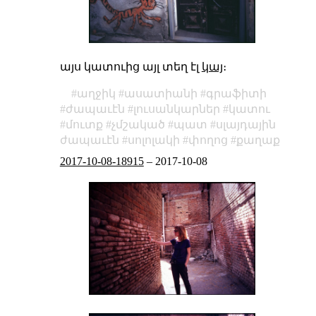
այս կատուից այլ տեղ էլ
կայ
։
աղջիկ
ասատիանի
գրաֆիտի
ժապաւէն
լուսանկարներ
կատու
մուտք
չմշակած
պատ
սլայդային
ժապաւէն
սոլոլակի
փողոց
քաղաք
2017-10-08-18915
–
2017-10-08