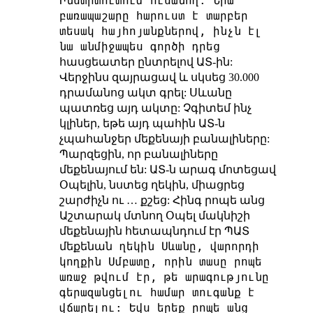
Ինստիտուտում ուսանող: Նրա
բառապաշարը հարուստ է տարբեր
տեսակ հայհոյանքներով, ինչն էլ
նա անմիջապես գործի դրեց
հասցեատեր ընտրելով ԱՏ-ին:
Վերջինս զայրացավ և սկսեց 30.000
դրամանոց ակտ գրել: Սևանը
պատռեց այդ ակտը: Չգիտեմ ինչ
կլիներ, եթե այդ պահին ԱՏ-ն
չպահանջեր մեքենայի բանալիները:
Պարզեցին, որ բանալիները
մեքենայում են: ԱՏ-ն արագ մոտեցավ
Օպելին, նստեց ղեկին, միացրեց
շարժիչն ու … քշեց: Հինգ րոպե անց
Աշտարակ մտնող Օպել մակնիշի
մեքենային հետապնդում էր ՊԱՏ
ղեկին Սևանը, վարորդի
մեքենան
կողքին Սմբատը, որին տասը րոպե
առաջ թվում էր, թե արագությունը
գերազանցելու համար տուգանք է
վճարելու: Եվս երեք րոպե անց