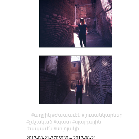
աղջիկ
ժապաւէն
լուսանկարներ
չմշակած
պատ
սլայդային
ժապաւէն
սոլոլակի
2017-08-21-2705939
–
2017-08-21