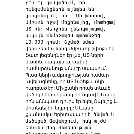
չէր էլ կասկածում, որ
հանգամանքներն այնպես են
զարգանալու, որ … Մի խոսքով,
Սմբատն իջավ մեքենայից, մոտեցավ
ԱՏ-ին: Վերջինս չներկայացավ,
սակայն անմիջապես պահանջեց
10.000 դրամ: Շշմած նման
վերաբերմունքից
Սմբատը շփոթվեց:
Շատ լեգենդներ էր լսել ԱՏ-ների
մասին, սակայն այդպիսի
համարձակության չէր սպասում:
Պատկերի ամբողջության համար
ավելացնենք, որ ԱՏ-ն թեթևակի
հարբած էր: Մի-քանի րոպե տևած
վեճից հետո նրանց միացավ Սևանը,
որն աննկատ դուրս էր եկել Օպելից և
մոտեցել իր եղբորը: Սևանը
ծնված և
քսանամյա երիտասարդ է
մեծացած Ջավախքում, իսկ այժմ
Երևանի Ժող Տնտեսության