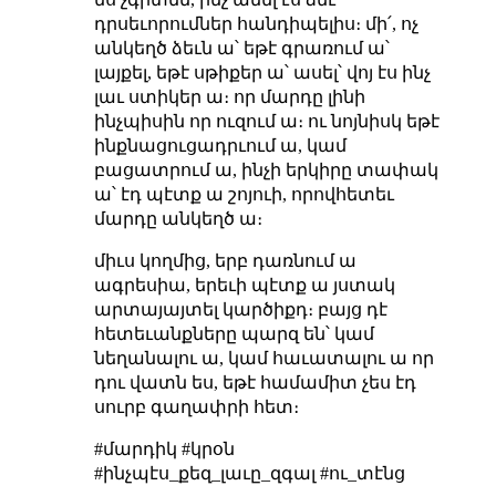
դրսեւորումներ հանդիպելիս։ մի՛, ոչ
անկեղծ ձեւն ա՝ եթէ գրառում ա՝
լայքել, եթէ սթիքեր ա՝ ասել՝ վոյ էս ինչ
լաւ ստիկեր ա։ որ մարդը լինի
ինչպիսին որ ուզում ա։ ու նոյնիսկ եթէ
ինքնացուցադրւում ա, կամ
բացատրում ա, ինչի երկիրը տափակ
ա՝ էդ պէտք ա շոյուի, որովհետեւ
մարդը անկեղծ ա։
միւս կողմից, երբ դառնում ա
ագրեսիա, երեւի պէտք ա յստակ
արտայայտել կարծիքդ։ բայց դէ
հետեւանքները պարզ են՝ կամ
նեղանալու ա, կամ հաւատալու ա որ
դու վատն ես, եթէ համամիտ չես էդ
սուրբ գաղափրի հետ։
#մարդիկ #կրօն
#ինչպէս_քեզ_լաւը_զգալ #ու_տէնց