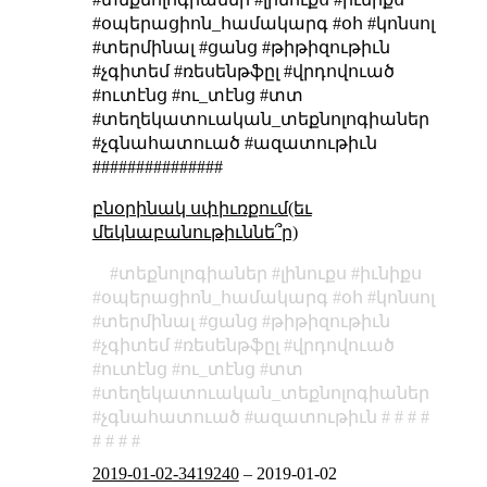
#օպերացիոն_համակարգ #օհ #կոնսոլ
#տերմինալ #ցանց #թիթիզութիւն
#չգիտեմ #ռեսենթֆըլ #վրդովուած
#ուտէնց #ու_տէնց #տտ
#տեղեկատուական_տեքնոլոգիաներ
#չգնահատուած #ազատութիւն
###############
բնօրինակ սփիւռքում(եւ
մեկնաբանութիւննե՞ր)
տեքնոլոգիաներ
լինուքս
իւնիքս
օպերացիոն_համակարգ
օհ
կոնսոլ
տերմինալ
ցանց
թիթիզութիւն
չգիտեմ
ռեսենթֆըլ
վրդովուած
ուտէնց
ու_տէնց
տտ
տեղեկատուական_տեքնոլոգիաներ
չգնահատուած
ազատութիւն
2019-01-02-3419240
–
2019-01-02