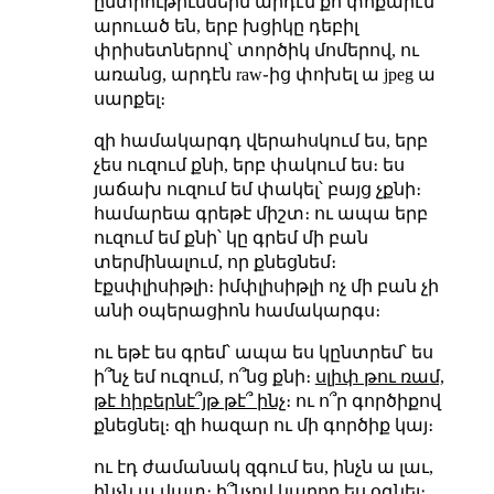
ընտրութիւններն արդէն քո փոքարէն
արուած են, երբ խցիկը դեբիլ
փրիսետներով՝ տործիկ մոմերով, ու
առանց, արդէն raw֊ից փոխել ա jpeg ա
սարքել։
զի համակարգդ վերահսկում ես, երբ
չես ուզում քնի, երբ փակում ես։ ես
յաճախ ուզում եմ փակել՝ բայց չքնի։
համարեա գրեթէ միշտ։ ու ապա երբ
ուզում եմ քնի՝ կը գրեմ մի բան
տերմինալում, որ քնեցնեմ։
էքսփլիսիթլի։ իմփլիսիթլի ոչ մի բան չի
անի օպերացիոն համակարգս։
ու եթէ ես գրեմ՝ ապա ես կընտրեմ՝ ես
ի՞նչ եմ ուզում, ո՞նց քնի։
սլիփ թու ռամ,
թէ հիբերնէ՞յթ թէ՞ ինչ
։ ու ո՞ր գործիքով
քնեցնել։ զի հազար ու մի գործիք կայ։
ու էդ ժամանակ զգում ես, ինչն ա լաւ,
ինչն ա վատ։ ի՞նչով կարող ես օգնել։