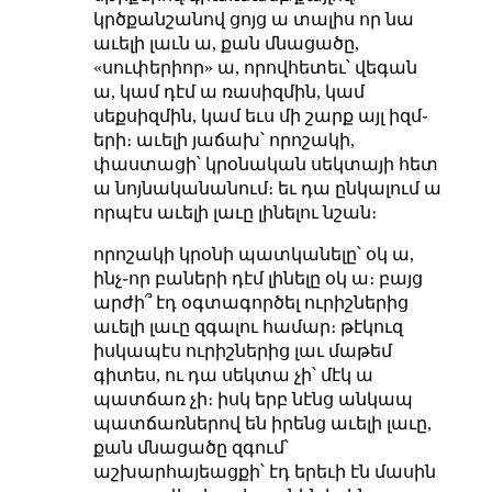
կրծքանշանով ցոյց ա տալիս որ նա
աւելի լաւն ա, քան մնացածը,
«սուփերիոր» ա, որովհետեւ՝ վեգան
ա, կամ դէմ ա ռասիզմին, կամ
սեքսիզմին, կամ եւս մի շարք այլ իզմ֊
երի։ աւելի յաճախ՝ որոշակի,
փաստացի՝ կրօնական սեկտայի հետ
ա նոյնականանում։ եւ դա ընկալում ա
որպէս աւելի լաւը լինելու նշան։
որոշակի կրօնի պատկանելը՝ օկ ա,
ինչ֊որ բաների դէմ լինելը օկ ա։ բայց
արժի՞ էդ օգտագործել ուրիշներից
աւելի լաւը զգալու համար։ թէկուզ
իսկապէս ուրիշներից լաւ մաթեմ
գիտես, ու դա սեկտա չի՝ մէկ ա
պատճառ չի։ իսկ երբ նէնց անկապ
պատճառներով են իրենց աւելի լաւը,
քան մնացածը զգում՝
աշխարհայեացքի՝ էդ երեւի էն մասին