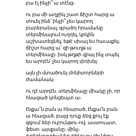
բա էլ ինչի՞ ա տէնց։
ու բա մի աղջիկ շատ ճիշտ հարց ա
տուել ինձ՝ ինչի՞ չես կարող
բարձրանալ, գրածդ հրամանը
տերմինալում ուղղել, կրկին
աշխատեցնել, եթէ սխալ ես հաւաքել։
ճիշտ հարց ա՝ զի թուղթ ա
տերմինալը։ իսկ թղթի վրայ ինչ տպել
ես արդէն՝ չես կարող փոխել։
այն չի մտածուել մոնիտորների
ժամանակ։
ու դէ արդէն, տերմինալը միակը չի, որ
հնացած կոնցեպտ ա։
էնքա՜ն բան ա հնարած, էնքա՛ն բան
ա հնացած, բայց դուք ձեզ քուլ էք
զգում ձեր ուբունթու֊ով։ աստուատ,
ֆեսօ։ այսքանը։ մինչ։
#տեքնոլոգիաներ #լինուքս #իւնիքս