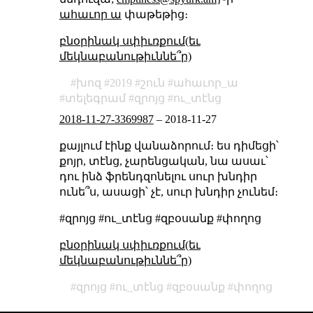
ահաւոր ա
փաթեթից։
բնօրինակ սփիւռքում(եւ
մեկնաբանութիւննե՞ր)
խոզ
2019
շուն
ահաւոր_ա
տելեգրամ
զրոյց
ու_տէնց
2018-11-27-3369987
–
2018-11-27
քայլում էինք վանաձորում։ ես դիմեցի՝
քոյր, տէնց, չարենցական, նա ասաւ՝
դու ինձ ֆրենդզոնելու սուր խնդիր
ունե՞ս, ասացի՝ չէ, սուր խնդիր չունեմ։
#զրոյց #ու_տէնց #զբօսանք #փողոց
բնօրինակ սփիւռքում(եւ
մեկնաբանութիւննե՞ր)
զրոյց
ու_տէնց
զբօսանք
փողոց