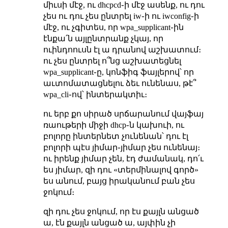
միւսի մէջ, ու dhcpcd֊ի մէջ ասենք, ու դու
չես ու դու չես ընտրել iw֊ի ու iwconfig֊ի
մէջ, ու չգիտես, որ wpa_supplicant֊ին
էնքա՛ն այլընտրանք չկայ, որ
ուինդոուսն էլ ա դրանով աշխատում։
ու չես ընտրել ո՞նց աշխատեցնել
wpa_supplicant֊ը, կոնֆիգ ֆայլերով՝ որ
աւտոմատացնելու ձեւ ունենաս, թէ՞
wpa_cli֊ով՝ ինտերակտիւ։
ու երբ քո սիրած սրճարանում վայֆայ
ռաութերի միջի dhcp֊ն կախուի, ու
բոլորը ինտերնետ չունենան՝ դու էլ
բոլորի պէս յիմար֊յիմար չես ունենայ։
ու իրենք յիմար չեն, էդ ժամանակ, դո՛ւ
ես յիմար, զի դու «տերմինալով գործ»
ես անում, բայց իրականում բան չես
ջոկում։
զի դու չես ջոկում, որ էս քայլն անցած
ա, էն քայլն անցած ա, այփին չի