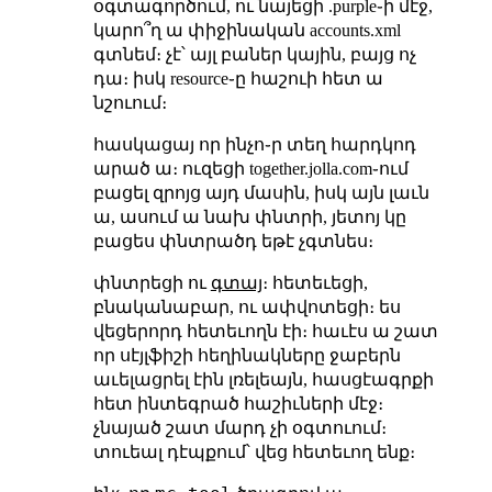
օգտագործում, ու նայեցի .purple֊ի մէջ,
կարո՞ղ ա փիջինական accounts.xml
գտնեմ։ չէ՝ այլ բաներ կային, բայց ոչ
դա։ իսկ resource֊ը հաշուի հետ ա
նշուում։
հասկացայ որ ինչո֊ր տեղ հարդկոդ
արած ա։ ուզեցի together.jolla.com֊ում
բացել զրոյց այդ մասին, իսկ այն լաւն
ա, ասում ա նախ փնտրի, յետոյ կը
բացես փնտրածդ եթէ չգտնես։
փնտրեցի ու
գտայ
։ հետեւեցի,
բնականաբար, ու ափվոտեցի։ ես
վեցերորդ հետեւողն էի։ հաւէս ա շատ
որ սէյլֆիշի հեղինակները ջաբերն
աւելացրել էին լռելեայն, հասցէագրքի
հետ ինտեգրած հաշիւների մէջ։
չնայած շատ մարդ չի օգտուում։
տուեալ դէպքում՝ վեց հետեւող ենք։