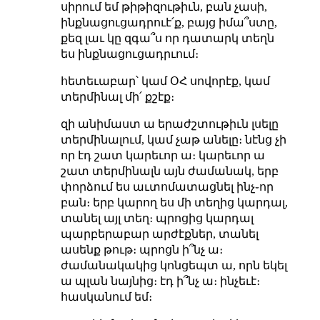
սիրում եմ թիթիզութիւն, բան չասի,
ինքնացուցադրուէ՛ք, բայց իմա՞ստը,
քեզ լաւ կը զգա՞ս որ դատարկ տեղն
ես ինքնացուցադրւում։
հետեւաբար՝ կամ ՕՀ սովորէք, կամ
տերմինալ մի՛ քշէք։
զի անիմաստ ա երաժշտութիւն լսելը
տերմինալում, կամ չաթ անելը։ նէնց չի
որ էդ շատ կարեւոր ա։ կարեւոր ա
շատ տերմինալն այն ժամանակ, երբ
փորձում ես աւտոմատացնել ինչ֊որ
բան։ երբ կարող ես մի տեղից կարդալ,
տանել այլ տեղ։ պրոցից կարդալ
պարբերաբար արժէքներ, տանել
ասենք թութ։ պրոցն ի՞նչ ա։
ժամանակակից կոնցեպտ ա, որն եկել
ա պլան նայնից։ էդ ի՞նչ ա։ ինչեւէ։
հասկանում եմ։