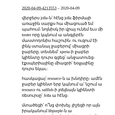
2020-04-09-4213553
–
2020-04-09
վերջերս jolla֊ն՝ հէնց jolla ֆիրմայի
առաջին սարքս հա միացուած եմ
պահում։ նոյնիսկ իր վրայ ունեմ եւս մի
tooter որը կպնում ա անգլերէն
մաստոդոնիս հաշուին։ ու ուզում էի
լինկ ստանալ ջաբերով՝ միացրի
ջաբերը, տեսնեմ՝ xperia֊ի ջաբեր
կլիենտը դուրս գցեց՝ անջատուեց։
էքսպերիայինը միացրի՝ եօլլայինը
դուրս եկաւ։
հասկացայ՝ resource֊ն ա խնդիրը։ ամէն
ջաբեր կլիենտ երբ կպնում ա՝ նշում ա
resource ու sailfish֊ի լռելեայն կլիենտի
ռեսուրսը՝ Jolla ա հէնց։
մտածեցի՝ ո՞նց փոխել։ յիշեցի որ այն
իրականում libpurple֊ն ա