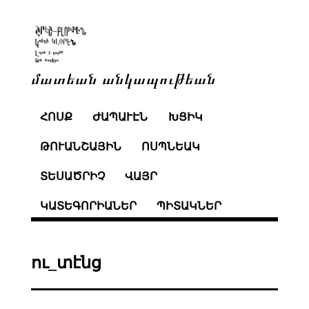
մատեան անկապութեան
ՀՈՍՔ
ԺԱՊԱՒԷՆ
ԽՑԻԿ
ԹՈՒԱՆՇԱՅԻՆ
ՈՍՊՆԵԱԿ
ՏԵՍԱԾՐԻՉ
ՎԱՅՐ
ԿԱՏԵԳՈՐԻԱՆԵՐ
ՊԻՏԱԿՆԵՐ
ու_տէնց