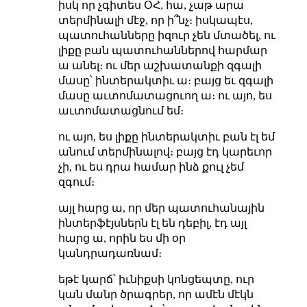
իսկ որ չգիտես ՕՀ, հա, չաթ արա
տերմինալի մէջ, որ ի՞նչ։ իսկապէս,
պատուհանները իզուր չեն մտածել, ու
լիքը բան պատուհաններով հարմար
ա անել։ ու մեր աշխատանքի զգալի
մասը՝ ինտերակտիւ ա։ բայց եւ զգալի
մասը աւտոմատացուող ա։ ու այո, ես
աւտոմատացնում եմ։
ու այո, ես լիքը ինտերակտիւ բան էլ եմ
անում տերմինալով։ բայց էդ կարեւոր
չի, ու ես դրա համար ինձ քուլ չեմ
զգում։
այլ հարց ա, որ մեր պատուհանային
ինտերֆէյսներն էլ են դեբիլ, էդ այլ
հարց ա, որին ես մի օր
կանդրադառնամ։
եթէ կարճ՝ իւնիքսի կոնցեպտը, ուր
կան մանր ծրագրեր, որ ամէն մէկն