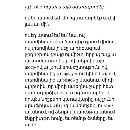
չգիտէք
ինչպէս այն օգտագործել
։
ու ես ասում եմ՝ մի օգտագործէք աւելի
լաւ ա։ մի՛։
ու էդ ասում եմ ես՝ նա, ով
տերմինալում ա ծրագիր գրում վիմով,
ով տերմինալի մէջ ա դեբագում
ջիդիբի֊ով (բայց ոչ միշտ, երբ պէտք ա
աւտոմատացնել), ով տերմինալի
mocp֊ով ա լսում երաժշտութիւն, ով
տերմինալից ա mplayer֊ով կինո նայում,
տերմինալից ա bristol֊ը կպցնում միդի
պորտին, որ միդի ստեղնաշարի հետ
օգտագործի, mc֊ն ա օգտագործում
որպէս նիշքերի կառավարիչ, ով չունի
գրաֆիկական լոգին մենեջեր, ու startx
ա անում, ով ձեռքով մաունթ ա անում
էնքրիփթդ հոմը, եւ ռեմոթ ֆսները, եւ
այլն։