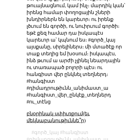
թուայնացնում, կամ ինչ։ մարդիկ կան՝
իրենց համար փողոցային շների
խնդիրներն են կարեւոր։ ու իրենք
լծւում են գործի, ու նուիրւում գործի։
եթէ քեզ համար դա իսկապէս
կարեւոր ա՝ կպնում ես։ #գործ_կայ
այսքանը, սիրելիներս։ մի մտածէք որ
տաք տեղից եմ խօսում։ իսկապէս,
ինձ թւում ա արժի չլինել նեարդային
ու տառապած բոլորի պէս։ ու
հանգիստ վեր ընկնել տեղներդ։
#հանգիստ
#դիմադրութիւնն_անիմաստ_ա
#հանգիստ_վեր_ընկէք_տեղներդ
#ու_տէնց
բնօրինակ սփիւռքում(եւ
մեկնաբանութիւննե՞ր)
գործ_կայ
հանգիստ
դիմադրութիւնն_անիմաստ_ա