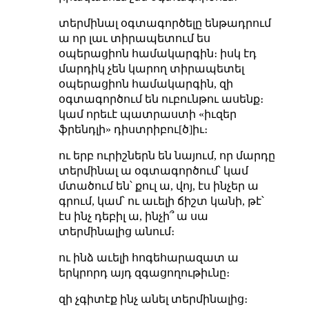
տերմինալ օգտագործելը ենթադրում
ա որ լաւ տիրապետում ես
օպերացիոն համակարգին։ իսկ էդ
մարդիկ չեն կարող տիրապետել
օպերացիոն համակարգին, զի
օգտագործում են ուբունթու ասենք։
կամ որեւէ պատրաստի «իւզեր
ֆրենդլի» դիստրիբու[ծ]իւ։
ու երբ ուրիշներն են նայում, որ մարդը
տերմինալ ա օգտագործում՝ կամ
մտածում են՝ քուլ ա, վոյ, էս ինչեր ա
գրում, կամ՝ ու աւելի ճիշտ կանի, թէ՝
էս ինչ դեբիլ ա, ինչի՞ ա սա
տերմինալից անում։
ու ինձ աւելի հոգեհարազատ ա
երկրորդ այդ զգացողութիւնը։
զի չգիտէք ինչ անել տերմինալից։