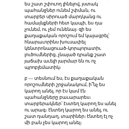
ես շատ շփուող լինելով, յստակ
պահանջներ ունեմ շփման, ու
տարբեր սիրուած մարդկանց ու
համայնքների հետ կապի, ես դա
չունեմ, ու չեմ ունենայ։ զի ես
քաղաքական որոշում եմ կայացրել՝
հնարաւորինս խուսափել
կենտրոնացուած֊կորպորատիւ
լուծումներից, չնայած դրանք շատ
յաճախ աւելի յարմար են ու ոչ
պրոբլեմատիկ։
բ — տեսնում ես, էս քաղաքական
որոշումների շրջանակում, ի՞նչ ես
կարող անել, որ էս կամ էն
պահանջները բաւարարես։
տարբերակներ՝ էստեղ կարող ես անել
ու արագ։ էնտեղ կարող ես անել, ու
շատ դանդաղ, տարիներ։ էնտեղ էլ ոչ
մի բան չես կարող անել։