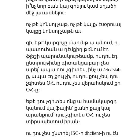
ի՞նչ նոր բան կայ գրելու կամ եղածի
մէջ լաւացնելու։
ոչ թէ կոնսոլ չաթ, ոչ թէ կայք։ էսօրուայ
կայքը կոնսոլ չաթն ա։
զի, եթէ կարգիչը մաունթ ա անում, ու
պատուհան ա դէմքիդ թռնում էդ
ֆլեշի պարունակութեամբ, ու դու էդ
ընտրութիւնը գիտակցաբար չես
արել՝ ապա դու չգիտես, ինչ ա /etc/fstab֊
ը, ապա էդ քուլ չի, ու դու քուլ չես, դու
չգիտես ՕՀ, ու դու չես վերահսկում քո
ՕՀ֊ը։
եթէ դու չգիտես ոնց ա համակարգդ
կպնում վայֆային՝ քանի քայլ կայ
արանքում՝ դու չգիտես ՕՀ, ու չես
տիրապետում իրան։
ու դու չես ընտրել ISC֊ի dhclient֊ի ու էն