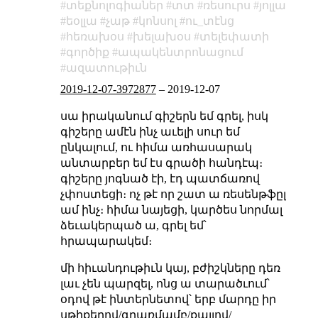
տեքնոլոգիաներ
տտ
ռեսուրս
յոլլա
եօլլա
չաթ
կոնսոլ
ու_տէնց
հեռախօս
խելախօս
տելեփատի
գործիք
ապակենտրոնացում
ազատութիւն
2019-12-07-3972877
–
2019-12-07
սա իրականում գիշերն եմ գրել, իսկ
գիշերը ամէն ինչ աւելի սուր եմ
ընկալում, ու հիմա առհասարակ
անտարբեր եմ էս գրածի հանդէպ։
գիշերը յոգնած էի, էդ պատճառով
չփոստեցի։ ոչ թէ որ շատ ա ռեսենթֆըլ
ամ ինչ։ հիմա նայեցի, կարծես նորմալ
ձեւակերպած ա, գրել եմ՝
հրապարակեմ։
մի հիւանդութիւն կայ, բժիշկները դեռ
լաւ չեն պարզել, ոնց ա տարածւում՝
օդով թէ ինտերնետով՝ երբ մարդը իր
սթիքերով/գրառմամբ/քայլով/