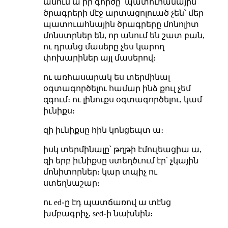
անում ա իր գործը՝ պատուհանային
ծրագրերի մէջ արտացոլուած չեն՝ մեր
պատուահնային ծրագրերը մոնոլիտ
մոնստրներ են, որ անում են շատ բան,
ու դրանց մասերը չես կարող
փոխարիներ այլ մասերով։
ու առհասարակ ես տերմինալ
օգտագործելու համար ինձ քուլ չեմ
զգում։ ու լինուքս օգտագործելու, կամ
իւնիքս։
զի իւնիքսը հին կոնցեպտ ա։
իսկ տերմինալը՝ թղթի էմուլեացիա ա,
զի երբ իւնիքսը ստեղծւում էր՝ չկային
մոնիտորներ։ կար տպիչ ու
ստեղնաշար։
ու ed֊ը էդ պատճառով ա տէնց
խմբագրիչ, sed֊ի նախնին։