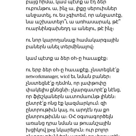
բայց հիմա, կամ պէտք ա էդ ձեր
ուբունթու ա, ինչ ա, լիքը սերուիսներ
անջատել, ու ես չգիտեմ, որ անջատէք,
նա աշխատելո՞ւ ա առհասարակ, թէ՞
ուարնինգախեղդ ա անելու, թէ ինչ։
ու նոր կարողանաք համակարգային
բաներն անել տերմինալով։
կամ պէտք ա ձեր օհ֊ը հաւաքէք։
ու երբ ձեր օհ֊ը հաւաքէք, չնստեցնէ՛ք
networkmanager, wicd եւ նման բաներ։
չնստեցնէ՛ք դեմոն, որ լափթոփը
փակելիս քնեցնի։ չկարգաւորէ՛ք նէնց,
որ ֆլեշկաներն աւտոմաունթ լինեն։
ընտրէ՛ք ոնց էք կազմարկում։ զի
ընտրութիւն կայ, ու արդէն դա քո
ընտրութիւնն ա։ ՕՀ օգտագործելն
առանց դրա նման ա թուանշային
խցիկով jpeg նկարելուն։ ուր բոլոր