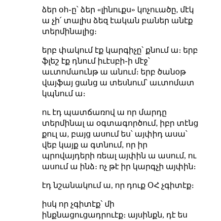
ձեր օհ֊ը՝ ձեր «լինուքս» կոչուածը, մէկ
ա չի՛ տալիս ձեզ էական բաներ անէք
տերմինալից։
երբ փակում էք կարգիչը՝ քնում ա։ երբ
ֆլեշ էք դնում իւէսբի֊ի մէջ՝
աւտոմաունթ ա անում։ երբ ծանօթ
վայֆայ ցանց ա տեսնում՝ աւտոմատ
կպնում ա։
ու էդ պատճառով ա որ մարդը
տերմինալ ա օգտագործում, իբր տէնց
քուլ ա, բայց ասում ես՝ այփիդ ասա՝
վեբ կայք ա գտնում, որ իր
պրովայդերի ռեալ այփին ա ասում, ու
ասում ա ինձ։ ոչ թէ իր կարգչի այփին։
էդ նշանակում ա, որ դուք ՕՀ չգիտէք։
իսկ որ չգիտէք՝ մի
ինքնացուցադրուէք։ այսինքն, դէ ես