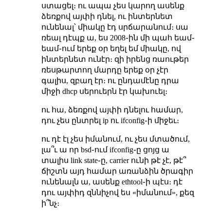
ստացել։ ու ապա չես կարող ասենք
ձեռքով այփի դնել, ու ինտերնետ
ունենալ՝ միակը էդ սրճարանում։ սա
ռեալ դէպք ա, ես 2008֊ին մի պահ եամ֊
եամ֊ում երեք օր եղել եմ միակը, ով
ինտերնետ ունէր։ զի իրենց ռաութեր
ռեսթարտող մարդը երեք օր չէր
գալիս, զբաղ էր։ ու ընդամէնը դրա
միջի dhcp սերուերն էր կախուել։
ու հա, ձեռքով այփի դնելու համար,
դու չես ընտրել ip ու ifconfig֊ի միջեւ։
ու դէ էլ չես իմանում, ու չես մտածում,
լա՞ւ ա որ bsd֊ում ifconfig֊ը ցոյց ա
տալիս link state֊ը, carrier ունի թէ չէ, թէ՞
ճիշտն այդ համար առանձին ծրագիր
ունենալն ա, ասենք ethtool֊ի պէս։ դէ
դու այփիդ զննիչով ես «իմանում», քեզ
ի՞նչ։