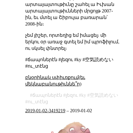
արտայայտութիւնը շահել ա Իւխան
արտայայտութիւնների մրցոյթ 2007֊
ին, եւ մտել ա Շիբույա բառարան՝
2008֊ին։
չեմ յիշեր, որտեղից եմ իմացել։ մի
երկու օր առաջ գտել եմ իմ պրոֆիլում,
ու սկսել փնտրել։
#ճապոներէն #լեզու #ky #空気読めない
#ու_տէնց
բնօրինակ սփիւռքում(եւ
մեկնաբանութիւննե՞ր)
ճապոներէն
լեզու
ky
空気読めない
ու_տէնց
2019-01-02-3419219
–
2019-01-02