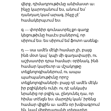
վերջ, դիմադրութիւնը անիմաստ ա։
ինչը կարողանում ես, անում ես՝
դանդաղ կամ արագ, ինչը չէ՝
համակերպւում ես։
գ — փորձիր գունաւորել քո գաղջ
կեցութիւնը հաւէս բաներով, որ
սիրում ես։ ես սիրում եմ ֆոտո ասենք։
դ — սա ամէն մէկի համար չի, բայց
ինձ մօտ կայ՝ կպի մի գաղափարի, ու
աշխատիր դրա համար։ օրինակ, ինձ
համար կարեւոր ա մշակոյթը
տեքնոլոգիաներում, ու ապա
պահպանութիւնը որոշ
տեքնոլոգիաների։ բայց դէ ամէն մէկն
իր բզիկներն ունի։ ու դէ անկախ
նրանից որ բզիկ ա, ընդունել դա, որ
հիմա տէնցն ես։ մարդիկ կան՝ իրենց
համար վիքին ա։ ամէն օր խմբագրում
են, կամ վիքիդարանի տեքստեր