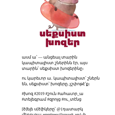
ասմ ա՝ — անցեալ տարին
կապիտալիստ շներինն էր, այս
տարին՝ սեքսիստ խոզերինը։
ու կարեւոր ա․ կապիտալիստ՝ շներն
են, սեքսիստ՝ խոզերը, չշփոթէ՛ք։
#խոզ #2019 #շուն #ահաւոր_ա
#տելեգրամ #զրոյց #ու_տէնց
[ծ]ելե ս[ծ]իկերը՝ @{դատարկ
մեդուզա;
emptiness@spyurk.am
}֊ի