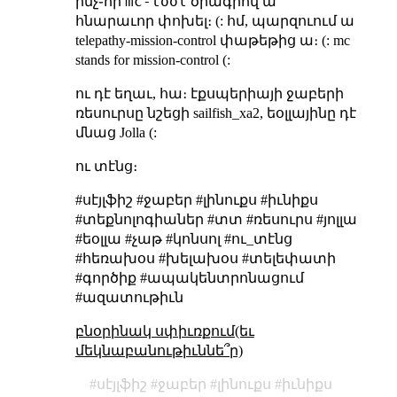
mc-tool
ինչ֊որ
ծրագրով ա
հնարաւոր փոխել։ (: հմ, պարզուում ա
telepathy-mission-control փաթեթից ա։ (: mc
stands for mission-control (:
ու դէ եղաւ, հա։ էքսպերիայի ջաբերի
ռեսուրսը նշեցի sailfish_xa2, եօլլայինը դէ
մնաց Jolla (:
ու տէնց։
#սէյլֆիշ #ջաբեր #լինուքս #իւնիքս
#տեքնոլոգիաներ #տտ #ռեսուրս #յոլլա
#եօլլա #չաթ #կոնսոլ #ու_տէնց
#հեռախօս #խելախօս #տելեփատի
#գործիք #ապակենտրոնացում
#ազատութիւն
բնօրինակ սփիւռքում(եւ
մեկնաբանութիւննե՞ր)
սէյլֆիշ
ջաբեր
լինուքս
իւնիքս