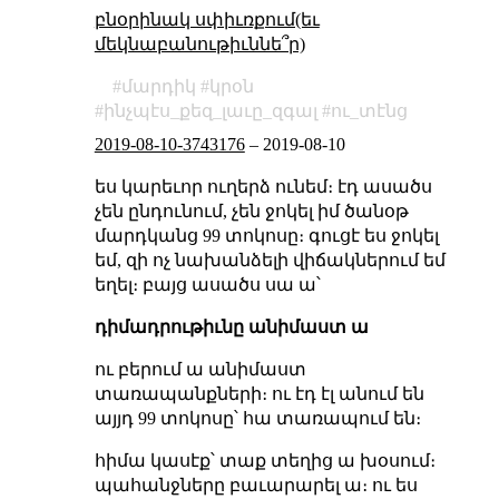
բնօրինակ սփիւռքում(եւ
մեկնաբանութիւննե՞ր)
մարդիկ
կրօն
ինչպէս_քեզ_լաւը_զգալ
ու_տէնց
2019-08-10-3743176
–
2019-08-10
ես կարեւոր ուղերձ ունեմ։ էդ ասածս
չեն ընդունում, չեն ջոկել իմ ծանօթ
մարդկանց 99 տոկոսը։ գուցէ ես ջոկել
եմ, զի ոչ նախանձելի վիճակներում եմ
եղել։ բայց ասածս սա ա՝
դիմադրութիւնը անիմաստ ա
ու բերում ա անիմաստ
տառապանքների։ ու էդ էլ անում են
այյդ 99 տոկոսը՝ հա տառապում են։
հիմա կասէք՝ տաք տեղից ա խօսում։
պահանջները բաւարարել ա։ ու ես