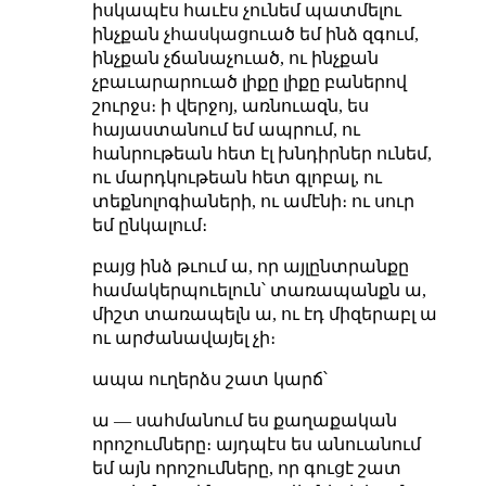
իսկապէս հաւէս չունեմ պատմելու
ինչքան չհասկացուած եմ ինձ զգում,
ինչքան չճանաչուած, ու ինչքան
չբաւարարուած լիքը լիքը բաներով
շուրջս։ ի վերջոյ, առնուազն, ես
հայաստանում եմ ապրում, ու
հանրութեան հետ էլ խնդիրներ ունեմ,
ու մարդկութեան հետ գլոբալ, ու
տեքնոլոգիաների, ու ամէնի։ ու սուր
եմ ընկալում։
բայց ինձ թւում ա, որ այլընտրանքը
համակերպուելուն՝ տառապանքն ա,
միշտ տառապելն ա, ու էդ միզերաբլ ա
ու արժանավայել չի։
ապա ուղերձս շատ կարճ՝
ա — սահմանում ես քաղաքական
որոշումները։ այդպէս ես անուանում
եմ այն որոշումները, որ գուցէ շատ