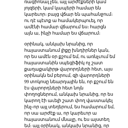
ռացիոնալ չեն, այլ արժէքների կամ
յոյզերի, կամ կապերի համար են
կարեւոր։ բայց վճար են պահանջում։
ու դէ պէտք ա համակերպուել, որ
ամէնի համար վճարում ես։ հարցն
այն ա, ինչի համար ես վճարում։
օրինակ, անկախ նրանից, որ
հայաստանում լիքը խնդիրներ կան,
որ ես ամէն օր քշում եմ, ու առնչւում եմ
հայաստանին սպեցիֆիկ ոչ շատ
քաղաքակիրթ վարորդների հետ, այս
օրինակն եմ բերում, զի վարորդների
99 տոկոսը նեարդային են, որ քշում են
էս վարորդների հետ նոյն
փողոցներում, անկախ նրանից, որ ես
կարող էի աւելի շատ փող վաստակել
ինչ֊որ այլ տեղերում, ես համարում եմ,
որ սա արժէք ա, որ կարեւոր ա
հայաստանում մնալը, ու ես այստեղ
եմ։ այլ օրինակ, անկախ նրանից, որ