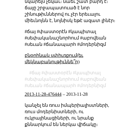
նկարելս չեկաւ։ նաեւ շատ բարդ է։
ճայը շրջապատուած է նոր
շինութիւններով ու չէր երեւալու
միեւնոյնն է, նոյնիսկ եթէ ազատ լինէր։
#ճայ #փաստօրէն #կապիտալ
#սեփականաշնորհում #աբովեան
#սեւան #ճանապարհ #մոդերնիզմ
բնօրինակ սփիւռքում(եւ
մեկնաբանութիւննե՞ր)
ճայ
փաստօրէն
կապիտալ
սեփականաշնորհում
աբովեան
սեւան
ճանապարհ
մոդերնիզմ
2013-11-28-476444
–
2013-11-28
կանչել են ռուս իմպերիալիստների,
ռուս մոդերնիստների, ու
ուկրայինացիների, ու նրանք
քննարկում են ներկա վիճակը։