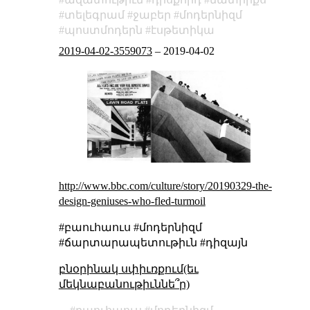
տելեգրամ
ջաբեր
մոդերնիզմ
պոստմոդերն
էսթետիկա
2019-04-02-3559073
–
2019-04-02
http://www.bbc.com/culture/story/20190329-the-
design-geniuses-who-fled-turmoil
#բաուհաուս #մոդերնիզմ
#ճարտարապետութիւն #դիզայն
բնօրինակ սփիւռքում(եւ
մեկնաբանութիւննե՞ր)