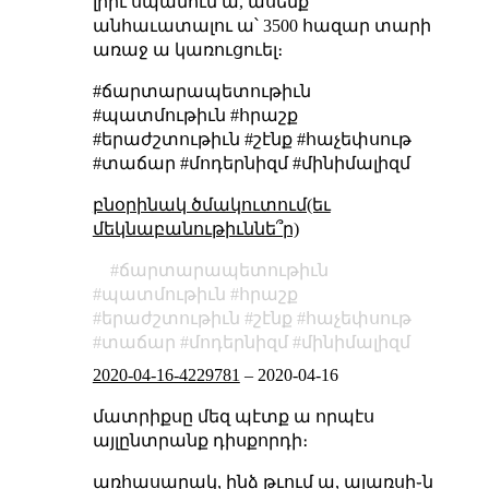
լրիւ սպանում ա, ասենք
անհաւատալու ա՝ 3500 հազար տարի
առաջ ա կառուցուել։
#ճարտարապետութիւն
#պատմութիւն #հրաշք
#երաժշտութիւն #շէնք #հաչեփսութ
#տաճար #մոդերնիզմ #մինիմալիզմ
բնօրինակ ծմակուտում(եւ
մեկնաբանութիւննե՞ր)
ճարտարապետութիւն
պատմութիւն
հրաշք
երաժշտութիւն
շէնք
հաչեփսութ
տաճար
մոդերնիզմ
մինիմալիզմ
2020-04-16-4229781
–
2020-04-16
մատրիքսը մեզ պէտք ա որպէս
այլընտրանք դիսքորդի։
առհասարակ, ինձ թւում ա, այառսի֊ն