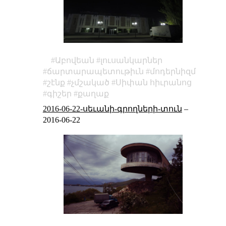
Աբովեան
լուսանկարներ
ճարտարապետութիւն
մոդերնիզմ
շէնք
չմշակած
Սիփան հիւրանոց
գիշեր
քաղաք
2016-06-22-սեւանի-գրողների-տուն
–
2016-06-22