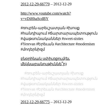
2012-12-29-66779
–
2012-12-29
http://www.youtube.com/watch?
v=vDiHhaScdBY
#ռուբեն֊արեւշատյան #խոսք
#հանդիպում #ճարտարապետություն
#վաթսունականներ #sweet-sixties
#Yerevan #Երեւան #architecture #modernism
#մոդերնիզմ
բնօրինակ սփիւռքում(եւ
մեկնաբանութիւննե՞ր)
ռուբեն֊արեւշատյան
խոսք
հանդիպում
ճարտարապետություն
վաթսունականներ
sweet-sixties
Yerevan
Երեւան
architecture
modernism
մոդերնիզմ
2012-12-29-66775
–
2012-12-29