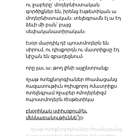
ու ջաբերը՝ մոդերնիստական
գործիքներ են, իրենց էսթետիկան ա
մոդերնիստական։ տելեգրամն էլ ա էդ
ձեւի մի բան՝ բայց
սեփականատիրական։
էսօր մարդիկ դէ պոստմոդերն են
սիրում, ու դիսքորդն ու մատրիքսը էդ
նիշան են զբաղեցնում։
որը լաւ ա։ թող լինի այլընտրանք։
#չաթ #տեքնոլոգիաներ #համացանց
#ազատութիւն #դիսքորդ #մատրիքս
#տելեգրամ #ջաբեր #մոդերնիզմ
#պոստմոդերն #էսթետիկա
բնօրինակ սփիւռքում(եւ
մեկնաբանութիւննե՞ր)
չաթ
տեքնոլոգիաներ
համացանց
ազատութիւն
դիսքորդ
մատրիքս