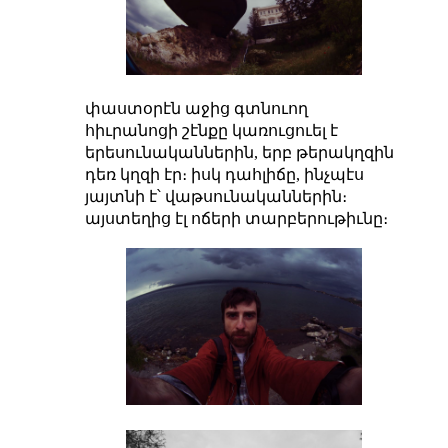
փաստօրէն աջից գտնուող
հիւրանոցի շէնքը կառուցուել է
երեսունականներին, երբ թերակղզին
դեռ կղզի էր։ իսկ դահլիճը, ինչպէս
յայտնի է՝ վաթսունականներին։
այստեղից էլ ոճերի տարբերութիւնը։