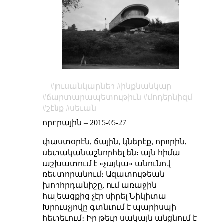
լուսանկարներ
ինքնանկար
ճարտարապետութիւն
մոդերնիզմ
շէնք
սեւան
որորային
–
2015-05-27
փաստօրէն,
ճային
,
կներէք, որորին
,
սեփականաշնորհել են։ այն հիմա
աշխատում է «չայկա» անունով
ռեստորանում։ Ազատութեան
խորհրդանիշը, ում առաջին
հայեացքից չէր սիրել Նիկիտա
Խրուսչյովը գտնւում է պարիսպի
հետեւում։ Իր թեւը սակայն անցնում է