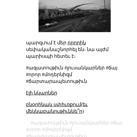
պարզւում է մեր
որորին
սեփականաշնորհել են։ նա այժմ
պարիսպի հետեւ է։
#ազատութիւն #լուսանկարներ #ճայ
#որոր #մոդերնիզմ
#ճարտարապետութիւն
էլի նկարներ
բնօրինակ սփիւռքում(եւ
մեկնաբանութիւննե՞ր)
ազատութիւն
լուսանկարներ
ճայ
որոր
մոդերնիզմ
ճարտարապետութիւն