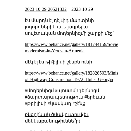
2023-10-29-20521332
–
2023-10-29
էս մարդն էլ դէյւիդ մարտինի
լողորդներին աւելացրել ա
սովէտական մոդերնիզմի շարքի մէջ՝
https://www.behance.net/gallery/181744159/Soviet-
modernism-in-Yerevan-Armenia
մէկ էլ էս թիֆլիսի շէնքն ունի՝
https://www.behance.net/gallery/182828503/Ministry-
of-Highway-Construction-1972-Tbilisi-Georgia
#մոդերնիզմ #պոստմոդերնիզմ
#ճարտարապետութիւն #երեւան
#թբիլիսի #կասկադ #շէնք
բնօրինակ ծմակուտում(եւ
մեկնաբանութիւննե՞ր)