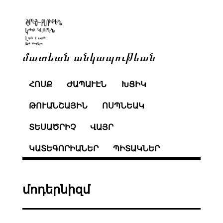
մատեան անկապութեան
ՀՈՍՔ
ԺԱՊԱՒԷՆ
ԽՑԻԿ
ԹՈՒԱՆՇԱՅԻՆ
ՈՍՊՆԵԱԿ
ՏԵՍԱԾՐԻՉ
ՎԱՅՐ
ԿԱՏԵԳՈՐԻԱՆԵՐ
ՊԻՏԱԿՆԵՐ
մոդերնիզմ