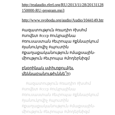
http://realaudio.rferl.org/RU/2013/11/28/20131128-
150000-RU-program.mp3
http://www.svoboda.org/audio/Audio/1044149.html
#ազատություն #ռադիո #խսհմ
#սովետ #cccp #ուկրայինա
#ռուսաստան #եւրոպա #քննարկում
#յանուկովիչ #պուտին
#քաղաքականություն #մաքսային֊
միություն #եւրոպա #մոդերնիզմ
բնօրինակ սփիւռքում(եւ
մեկնաբանութիւննե՞ր)
ազատություն
ռադիո
խսհմ
սովետ
cccp
ուկրայինա
ռուսաստան
եւրոպա
քննարկում
յանուկովիչ
պուտին
քաղաքականություն
մաքսային֊
միություն
եւրոպա
մոդերնիզմ