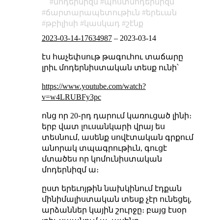
մոդերնիզմ
պոստմոդերնիզմ
ճարտարապետութիւն
երեւան
թբիլիսի
կասկադ
շէնք
2023-03-14-17634987
–
2023-03-14
էս հաչեփսութ թագուհու տաճարը
լրիւ մոդերնիստական տեսք ունի՝
https://www.youtube.com/watch?
v=w4LRUBFy3pc
ոնց որ 20֊րդ դարում կառուցած լինի։
երբ վատ լուսանկարի վրայ ես
տեսնում, ասենք սովէտական գրքում
անորակ տպագրութիւն, գուցէ
մտածես որ կոմունիստական
մոդերնիզմ ա։
ըստ երեւոյթին նախկինում էդքան
մինիմալիստական տեսք չէր ունեցել,
արձաններ կային շուրջը։ բայց էսօր