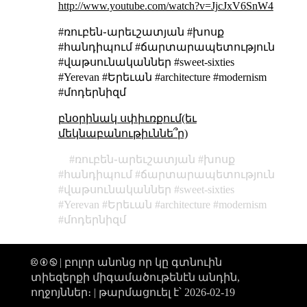
http://www.youtube.com/watch?v=JjcJxV6SnW4
#ռուբեն֊արեւշատյան #խոսք
#հանդիպում #ճարտարապետություն
#վաթսունականներ #sweet-sixties
#Yerevan #Երեւան #architecture #modernism
#մոդերնիզմ
բնօրինակ սփիւռքում(եւ
մեկնաբանութիւննե՞ր)
ռուբեն֊արեւշատյան
խոսք
հանդիպում
ճարտարապետություն
վաթսունականներ
sweet-sixties
Yerevan
Երեւան
architecture
modernism
մոդերնիզմ
🅭 🅯 🄏 | բոլոր անոնց որ կը գտնուին
տիեզերքի միգամածութենէն անդին,
ողջոյններ։ |
թարմացուել է՝ 2026-02-19