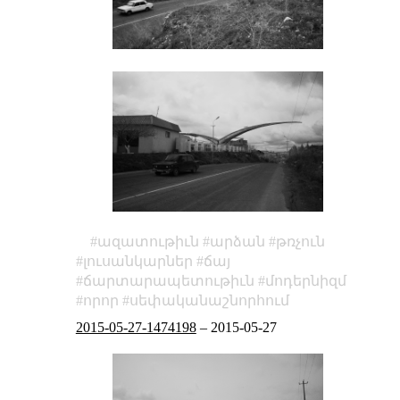
ազատութիւն
արձան
թռչուն
լուսանկարներ
ճայ
ճարտարապետութիւն
մոդերնիզմ
որոր
սեփականաշնորհում
2015-05-27-1474198
–
2015-05-27