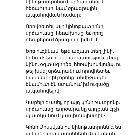
կինոթատրոնում, սրճարանում,
հեռախոսի, կամ ծրագրային
ապահովման համար։
Որովհետեւ այդ կինոթատրոնը,
սրճարանը, հեռախոսը, եւ որոշ
դեպքերում ծրագիրը, իմն էլ է։
Երբ ուզենամ, եթե ազատ տեղ լինի,
կգնամ։ Ես ունեմ ազատություն գնալ
կինո, օգտագործել հեռախոս/կոմպ, ու
թեյ խմել սրճարանում որովհետեւ
կան մարդիկ որոնք անմիջապես
եկամուտ են ստանում իմ ուզածը
ապահովելով։
Կարելի է ասել, որ այդ կինոթատրոնը,
սրճարանը, գործարանը այդքան էլ չի
պատկանում կապիտալիստին։
Կինո Մոսկվան իմ կինոթատրոնն է, ես
այնտեղ փառատոնների ժամանակ