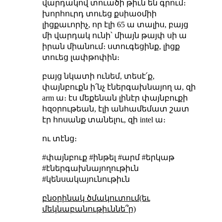
վարդակով տուածի թիւն են գրում։
խորհուրդ տուեց քսիաօմիի
լիցքաւորիչ, որ էլի 65 ա տալիս, բայց
մի վարդակ ունի՝ միայն թայփ սի ա
իրան միանում։ ստուգեցինք, լիցք
տուեց լափթոփին։
բայց նկատի ունեմ, տեսէ՛ք,
փայնբուքն ի՛նչ էներգախնայող ա, զի
arm ա։ էս մեքենան լինէր փայնբուքի
հզօրութեան, էլի անհամեմատ շատ
էր հոսանք տանելու, զի intel ա։
ու տէնց։
#փայնբուք #ինթել #արմ #երկաթ
#էներգախնայողութիւն
#կենսակայունութիւն
բնօրինակ ծմակուտում(եւ
մեկնաբանութիւննե՞ր)