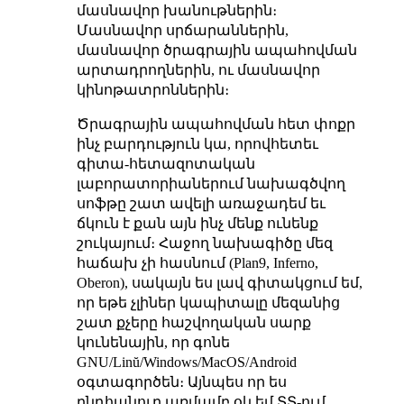
մասնավոր խանութներին։
Մասնավոր սրճարաններին,
մասնավոր ծրագրային ապահովման
արտադրողներին, ու մասնավոր
կինոթատրոններին։
Ծրագրային ապահովման հետ փոքր
ինչ բարդություն կա, որովհետեւ
գիտա-հետազոտական
լաբորատորիաներում նախագծվող
սոֆթը շատ ավելի առաջադեմ եւ
ճկուն է քան այն ինչ մենք ունենք
շուկայում։ Հաջող նախագիծը մեզ
հաճախ չի հասնում (Plan9, Inferno,
Oberon), սակայն ես լավ գիտակցում եմ,
որ եթե չլիներ կապիտալը մեզանից
շատ քչերը հաշվողական սարք
կունենային, որ գոնե
GNU/Linŭ/Windows/MacOS/Android
օգտագործեն։ Այնպես որ ես
ընդհանուր առմամբ օկ եմ ՏՏ-ում