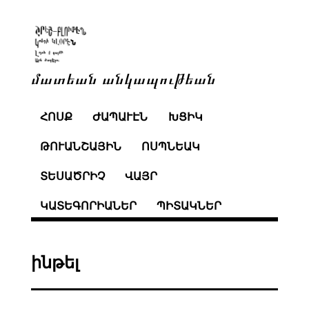
մատեան անկապութեան
ՀՈՍՔ
ԺԱՊԱՒԷՆ
ԽՑԻԿ
ԹՈՒԱՆՇԱՅԻՆ
ՈՍՊՆԵԱԿ
ՏԵՍԱԾՐԻՉ
ՎԱՅՐ
ԿԱՏԵԳՈՐԻԱՆԵՐ
ՊԻՏԱԿՆԵՐ
ինթել