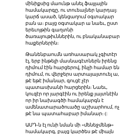
մինիքսից մաունթ անել ֆայլային
համակարգը, ու տուեալներ կարդալ։
կարճ ասած, կենցաղում օգտակար
բան ա։ բայց օգտակար ա նաեւ, ըստ
երեւոյթին գաղտնի
ծառայութիւններին, ու բնականաբար
հաքերներին։
Թանենբաումն առհասարակ չգիտէր
էլ, երբ ինթելի մասնագէտներն իրենց
դիմում էին հարցերով, ինչի համար են
դիմում, ու վերջերս արտայայտուել ա,
թէ եթէ իմանար, գուցէ չէր
պատասխանի հարցերին։ Նաեւ,
կուզէր որ յարգէին ու իրենք յայտնէին
որ իր նախագծի համակարգն է
ամենատարածուածը աշխարհում, ոչ
թէ նա պատահաբար իմանար։ (:
ԱՄԴ֊ն էլ ունի նման մի «մենեջմենթ»
համակարգ, բայց կարծես թէ միայն