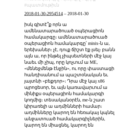
պատմութիւն
2018-01-30-2954514
–
2018-01-30
իսկ գիտէ՞ք որն ա
ամենատարածուած օպերացիոն
համակարգը։ ամենատարածուած
օպերացիոն համակարգը՝ minix֊ն ա,
երեխաներ։ չէ, դուք ճիշտ էք լսել։ բանն
այն ա, որ ինթել չիպսետների մէջ կայ
նաեւ մի չիպ, որը կոչւում ա ME,
«մենեջմենթ էնջին», ու որը փաստացի
հանդիսանում ա պաշտօնական եւ
յայտնի «բեքդոր»։ Դրա մէջ կայ x86
պրոցեսոր, եւ այն կառավարւում ա
մինիքս օպերացիոն համակարգի
կողմից։ տեսականօրէն, me֊ն շատ
կիրառելի ա ադմինների համար։
ադմինները կարող են հեռակայ կպնել
անջատուած համակարգիչներին,
կարող են միացնել, կարող են