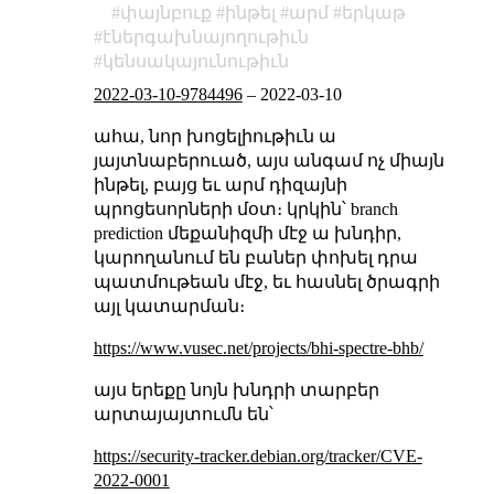
փայնբուք
ինթել
արմ
երկաթ
էներգախնայողութիւն
կենսակայունութիւն
2022-03-10-9784496
–
2022-03-10
ահա, նոր խոցելիութիւն ա
յայտնաբերուած, այս անգամ ոչ միայն
ինթել, բայց եւ արմ դիզայնի
պրոցեսորների մօտ։ կրկին՝ branch
prediction մեքանիզմի մէջ ա խնդիր,
կարողանում են բաներ փոխել դրա
պատմութեան մէջ, եւ հասնել ծրագրի
այլ կատարման։
https://www.vusec.net/projects/bhi-spectre-bhb/
այս երեքը նոյն խնդրի տարբեր
արտայայտումն են՝
https://security-tracker.debian.org/tracker/CVE-
2022-0001