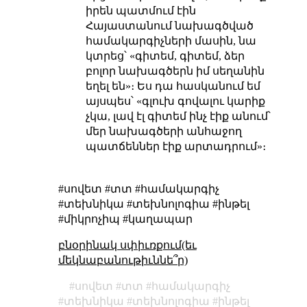
իրեն պատմում էին
Հայաստանում նախագծված
համակարգիչների մասին, նա
կտրեց՝ «գիտեմ, գիտեմ, ձեր
բոլոր նախագծերն իմ սեղանին
եղել են»։ Ես դա հասկանում եմ
այսպես՝ «գլուխ գովալու կարիք
չկա, լավ էլ գիտեմ ինչ էիք անում՝
մեր նախագծերի անհաջող
պատճեններ էիք արտադրում»։
#սովետ #տտ #համակարգիչ
#տեխնիկա #տեխնոլոգիա #ինթել
#միկրոչիպ #կաղապար
բնօրինակ սփիւռքում(եւ
մեկնաբանութիւննե՞ր)
սովետ
տտ
համակարգիչ
տեխնիկա
տեխնոլոգիա
ինթել