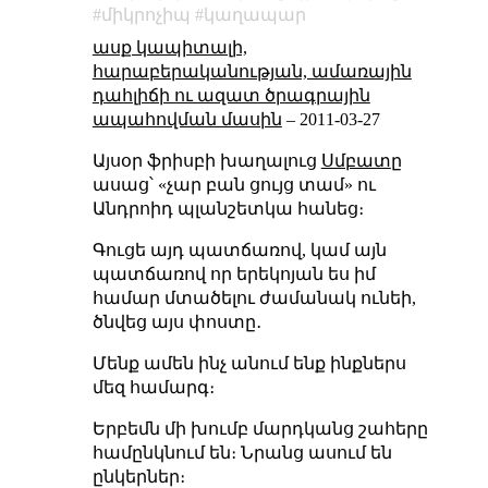
միկրոչիպ
կաղապար
ասք կապիտալի,
հարաբերականության, ամառային
դահլիճի ու ազատ ծրագրային
ապահովման մասին
–
2011-03-27
Այսօր ֆրիսբի խաղալուց
Սմբատ
ը
ասաց՝ «չար բան ցույց տամ» ու
Անդրոիդ պլանշետկա հանեց։
Գուցե այդ պատճառով, կամ այն
պատճառով որ երեկոյան ես իմ
համար մտածելու ժամանակ ունեի,
ծնվեց այս փոստը․
Մենք ամեն ինչ անում ենք ինքներս
մեզ համարգ։
Երբեմն մի խումբ մարդկանց շահերը
համընկնում են։ Նրանց ասում են
ընկերներ։