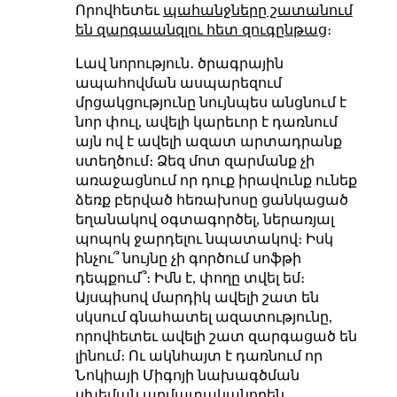
Որովհետեւ
պահանջները շատանում
են զարգաանզլու հետ զուգընթաց
։
Լավ նորություն․ ծրագրային
ապահովման ասպարեզում
մրցակցությունը նույնպես անցնում է
նոր փուլ, ավելի կարեւոր է դառնում
այն ով է ավելի ազատ արտադրանք
ստեղծում։ Ձեզ մոտ զարմանք չի
առաջացնում որ դուք իրավունք ունեք
ձեռք բերված հեռախոսը ցանկացած
եղանակով օգտագործել, ներառյալ
պոպոկ ջարդելու նպատակով։ Իսկ
ինչու՞ նույնը չի գործում սոֆթի
դեպքում՞։ Իմն է, փողը տվել եմ։
Այսպիսով մարդիկ ավելի շատ են
սկսում գնահատել ազատությունը,
որովհետեւ ավելի շատ զարգացած են
լինում։ Ու ակնհայտ է դառնում որ
Նոկիայի Միգոյի նախագծման
սխեման արմատականորեն