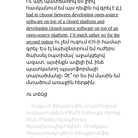
Ու այդ պատճառով ես լրիվ
հասկանում եմ այս դեվին ով գրել է
if I
had to choose between developing open-source
software on top of a closed platform and
developing closed-source software on top of an
open-source platform, I’d much rather go for the
second option
ու չեմ ուզում iOS-ի համար
գրել։ Ես էլ նախընտրում եմ ուժերս
ծախսել օպտիմալ՝ աջակցելով
ազատ, այսինքն ավելի իմ, ինձ
պատկանող պլատֆորմայի
տարածմանը։ Չէ՞ որ ես իմ մասին եմ
մտածում առաջին հերթին։
ու տենց
ազատ ծրագրային ապահովում
ազատութիւն
ԳՆՈՒ/Լինուքս
զրոյց
էփլ
ինթել
կապիտալ
կապիտալիզմ
կինո «Մոսկվա»
հասարակութիւն
մայքրոսոֆթ