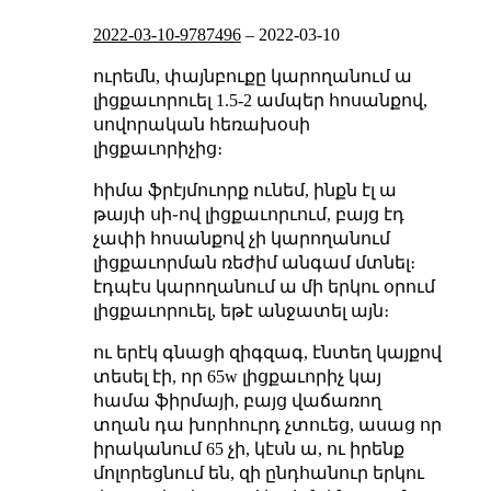
2022-03-10-9787496
–
2022-03-10
ուրեմն, փայնբուքը կարողանում ա
լիցքաւորուել 1.5-2 ամպեր հոսանքով,
սովորական հեռախօսի
լիցքաւորիչից։
հիմա ֆրէյմուորք ունեմ, ինքն էլ ա
թայփ սի֊ով լիցքաւորւում, բայց էդ
չափի հոսանքով չի կարողանում
լիցքաւորման ռեժիմ անգամ մտնել։
էդպէս կարողանում ա մի երկու օրում
լիցքաւորուել, եթէ անջատել այն։
ու երէկ գնացի զիգզագ, էնտեղ կայքով
տեսել էի, որ 65w լիցքաւորիչ կայ
համա ֆիրմայի, բայց վաճառող
տղան դա խորհուրդ չտուեց, ասաց որ
իրականում 65 չի, կէսն ա, ու իրենք
մոլորեցնում են, զի ընդհանուր երկու