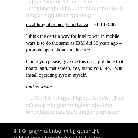
միգո
մոբայլ
մտքեր
նոկիա
տեքնոլոգիաներ
տեղեկատուական
տեքնոլոգիաներ
քաղաք
erzahlung uber meego und aava
–
2011-03-06
I think the certain way for Intel to win in mobile
wars is to do the same as IBM did 30 years ago –
promote open phone architecture.
Could you please, give me this case, put there that
board, and, that screen. Yes, thank you. No, I will
install operating system myself.
und so weiter
ԳՆՈՒ/Լինուքս
ինթել
մաեմո
միգո
մոբայլ
մտքեր
տեքնոլոգիաներ
տեղեկատուական տեքնոլոգիաներ
🅭 🅯 🄏 | բոլոր անոնց որ կը գտնուին
տիեզերքի միգամածութենէն անդին,