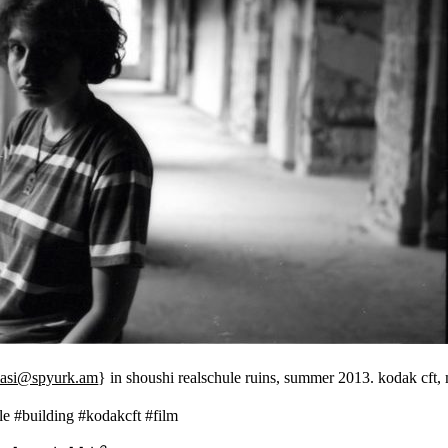
masi@spyurk.am
} in shoushi realschule ruins, summer 2013. kodak cft
le #building #kodakcft #film