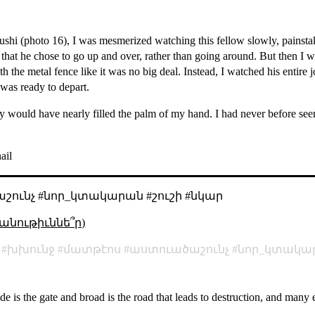
shi (photo 16), I was mesmerized watching this fellow slowly, painstaki
 that he chose to go up and over, rather than going around. But then I 
th the metal fence like it was no big deal. Instead, I watched his entire 
e was ready to depart.
guy would have nearly filled the palm of my hand. I had never before seen
ail
շունչ #նոր_կտակարան #շուշի #նկար
անութիւննե՞ր)
խխունջ
մատթէոս
աստուածաշունչ
նոր_կտակա
e is the gate and broad is the road that leads to destruction, and many e