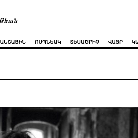
թեան
ՒԱՆՇԱՅԻՆ
ՈՍՊՆԵԱԿ
ՏԵՍԱԾՐԻՉ
ՎԱՅՐ
Կ