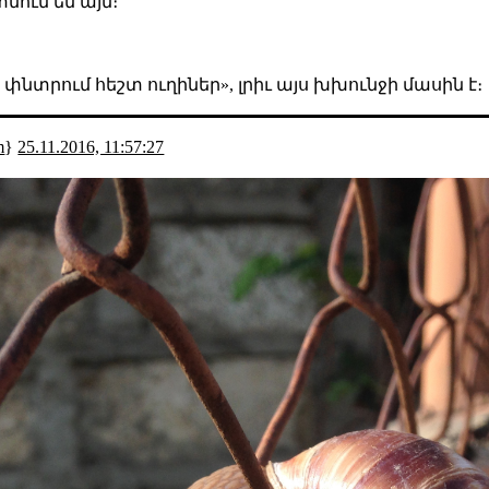
նում են այն։
նք փնտրում հեշտ ուղիներ», լրիւ այս խխունջի մասին է։
m
}
25.11.2016, 11:57:27