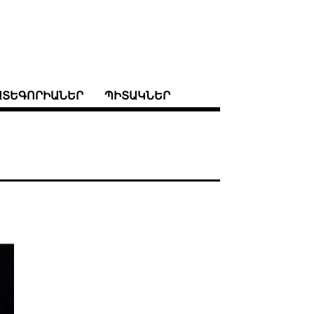
ԱՏԵԳՈՐԻԱՆԵՐ
ՊԻՏԱԿՆԵՐ