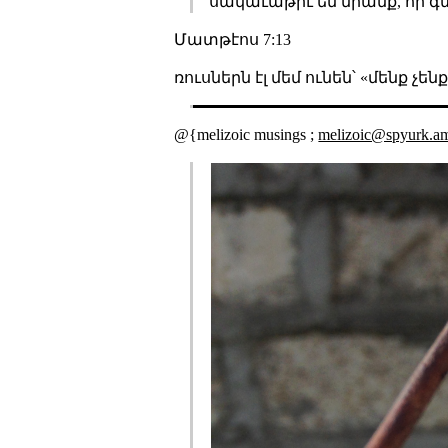
սակաւաթիւ են նրանք, որ գտ
Մատթէոս 7:13
ռուսներն էլ մեմ ունեն՝ «մենք չե
@{melizoic musings ;
melizoic@spyurk.a