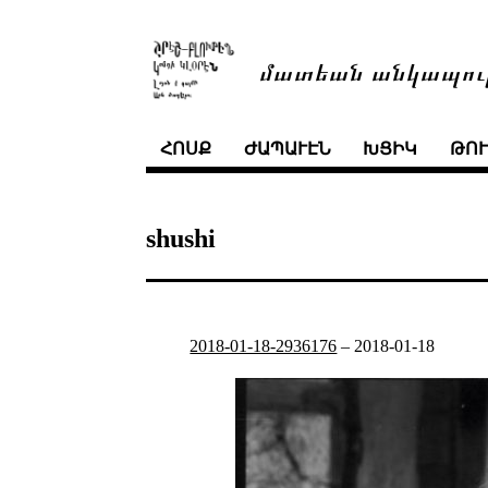
մատեան անկապու
ՀՈՍՔ
ԺԱՊԱՒԷՆ
ԽՑԻԿ
ԹՈ
shushi
2018-01-18-2936176
–
2018-01-18