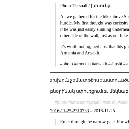
Photo 15: snail / խխունջ
As we gathered for the hike above Shu
hurdle. My first thought was curiosity
if he was just easily slinking undernea
other side of the wall, just as our hik
It’s worth noting, perhaps, that this 
Armenia and Artsakh.
#photo #armenia #artsakh #shushi #sn
#խխունջ #մատթէոս #աստուածա
բնօրինակ սփիւռքում(եւ մեկնաբ
photo
armenia
artsakh
shushi
snail
2016-11-25-2310233
–
2016-11-25
Enter through the narrow gate. For wid