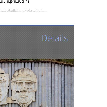
անութիւննե՞ր)
chule
building
kodakcft
film