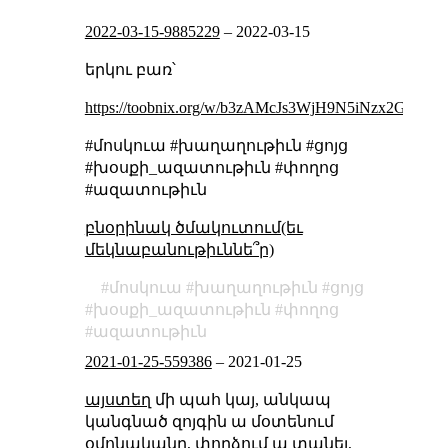
2022-03-15-9885229
–
2022-03-15
երկու բառ՝
https://toobnix.org/w/b3zAMcJs3WjH9N5iNzx2Ga
#մոսկուա #խաղաղութիւն #ցոյց
#խօսքի_ազատութիւն #փողոց
#ազատութիւն
բնօրինակ ծմակուտում(եւ
մեկնաբանութիւննե՞ր)
մոսկուա
խաղաղութիւն
ցոյց
խօսքի_ազատութիւն
փողոց
ազատութիւն
2021-01-25-559386
–
2021-01-25
այստեղ
մի պահ կայ, անկապ
կանգնած զոյգին ա մօտենում
օմոնականը, փորձում ա տանել,