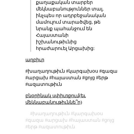
քաղաքական տարբեր
մեկնաբանություններ տալ,
ինչպես որ ադրբեջանական
մամուլում տարածվեց, թե
նրանք պահանջում են
Հայաստանի
իշխանութիւնից
հրաժարուել Արցախից:
աղբիւր
#խաղաղութիւն #կարգախօս #գազա
#արցախ #հայաստան #ցոյց #երթ
#ազատութիւն
բնօրինակ սփիւռքում(եւ
մեկնաբանութիւննե՞ր)
խաղաղութիւն
կարգախօս
գազա
արցախ
հայաստան
ցոյց
երթ
ազատութիւն