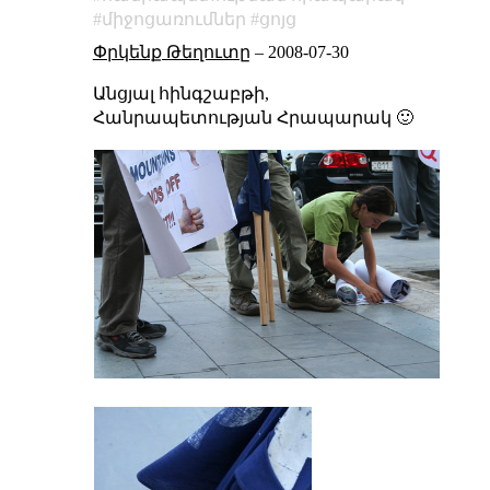
միջոցառումներ
ցոյց
Փրկենք Թեղուտը
–
2008-07-30
Անցյալ հինգշաբթի,
Հանրապետության Հրապարակ 🙂