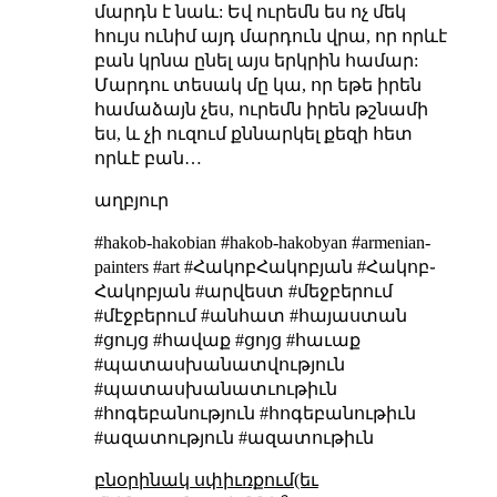
մարդն է նաև: Եվ ուրեմն ես ոչ մեկ
հույս ունիմ այդ մարդուն վրա, որ որևէ
բան կրնա ընել այս երկրին համար:
Մարդու տեսակ մը կա, որ եթե իրեն
համաձայն չես, ուրեմն իրեն թշնամի
ես, և չի ուզում քննարկել քեզի հետ
որևէ բան…
աղբյուր
#hakob-hakobian #hakob-hakobyan #armenian-
painters #art #ՀակոբՀակոբյան #Հակոբ֊
Հակոբյան #արվեստ #մեջբերում
#մէջբերում #անհատ #հայաստան
#ցույց #հավաք #ցոյց #հաւաք
#պատասխանատվություն
#պատասխանատւութիւն
#հոգեբանություն #հոգեբանութիւն
#ազատություն #ազատութիւն
բնօրինակ սփիւռքում(եւ