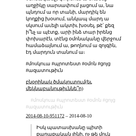
աղջիկը սարսափում լացում ա, նա
պնդում ա որ տանի, մարդիկ են
կողքից խօսում, անկապ մարդ ա
սկսում աւելի ակտիւ խօսել, թէ՝ քեզ
ի՞նչ ա պէտք, արի ինձ տար իրենց
փոխարէն, տէնց օմոնականը վերջում
համաձայնում ա, թողնում ա զոյգին,
էդ մարդուն տանում ա։
#մոսկուա #պրոտեստ #օմոն #ցոյց
#ազատութիւն
բնօրինակ ծմակուտում(եւ
մեկնաբանութիւննե՞ր)
մոսկուա
պրոտեստ
օմոն
ցոյց
ազատութիւն
2014-08-10-951172
–
2014-08-10
Իսկ պատասխանը պիտի
քաղաքական լինի, ոչ թե մուկ