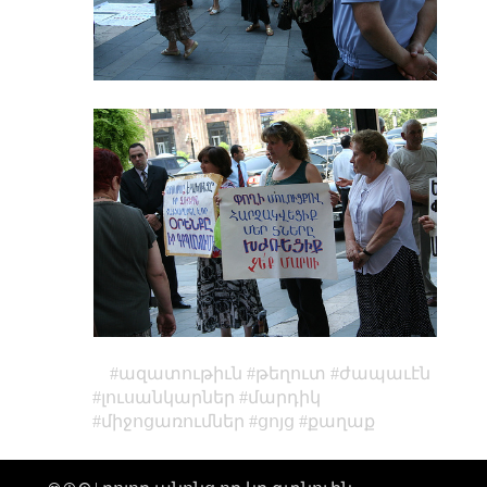
ազատութիւն
թեղուտ
ժապաւէն
լուսանկարներ
մարդիկ
միջոցառումներ
ցոյց
քաղաք