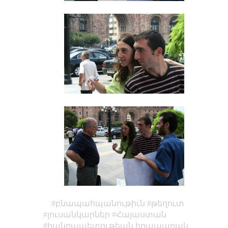
բնապահպանութիւն
թեղուտ
լուսանկարներ
Հայաստան
հանրապետութեան հրապարակ