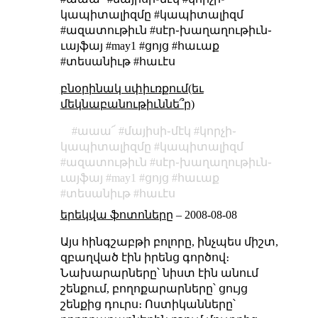
կապիտալիզմը #կապիտալիզմ
#ազատութիւն #սէր֊խաղաղութիւն֊
ւայֆայ #may1 #ցոյց #հաւաք
#տեսանիւթ #հաւէս
բնօրինակ սփիւռքում(եւ
մեկնաբանութիւննե՞ր)
աաա՜
մայիսի֊մէկ
կորչի֊
կապիտալիզմը
կապիտալիզմ
ազատութիւն
սէր֊խաղաղութիւն֊
ւայֆայ
may1
ցոյց
հաւաք
տեսանիւթ
հաւէս
երեկվա ֆոտոները
–
2008-08-08
Այս հինգշաբթի բոլորը, ինչպես միշտ,
զբաղված էին իրենց գործով։
Նախարարները՝ նիստ էին անում
շենքում, բողոքարարները՝ ցույց
շենքից դուրս։ Ոստիկանները՝