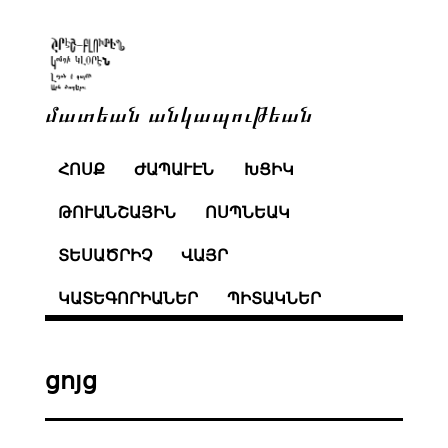
մատեան անկապութեան
ՀՈՍՔ
ԺԱՊԱՒԷՆ
ԽՑԻԿ
ԹՈՒԱՆՇԱՅԻՆ
ՈՍՊՆԵԱԿ
ՏԵՍԱԾՐԻՉ
ՎԱՅՐ
ԿԱՏԵԳՈՐԻԱՆԵՐ
ՊԻՏԱԿՆԵՐ
ցոյց