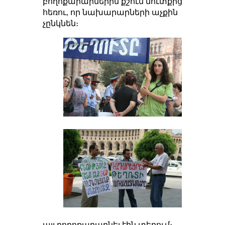
բողոքարարներին քշում մուտքից
հեռու, որ նախարարների աչքին
չընկնեն։
այլ բողոքարարնել էին տեղում։