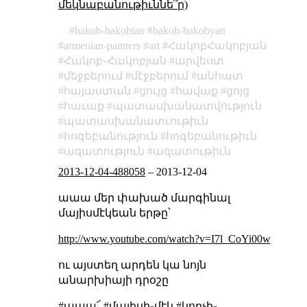
մեկնաբանութիւննե՞ր)
hakob-hakobian
hakob-hakobyan
armenian-painters
art
ՀակոբՀակոբյան
Հակոբ֊Հակոբյան
արվեստ
մեջբերում
մէջբերում
անհատ
հայաստան
ցույց
հավաք
ցոյց
հաւաք
պատասխանատվություն
պատասխանատւութիւն
հոգեբանություն
հոգեբանութիւն
ազատություն
ազատութիւն
2013-12-04-488058
–
2013-12-04
աաա մեր փախած մարգինալ
մայիսմէկեան երթը՝
http://www.youtube.com/watch?v=I7l_CoYi00w
ու այստեղ արդեն կա նոյն
անարխիայի դրօշը
#աաա՜ #մայիսի֊մէկ #կորչի֊