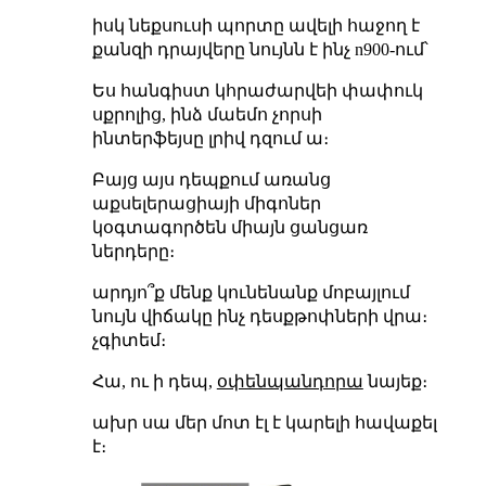
իսկ նեքսուսի պորտը ավելի հաջող է
քանզի դրայվերը նույնն է ինչ n900-ում՝
Ես հանգիստ կհրաժարվեի փափուկ
սքրոլից, ինձ մաեմո չորսի
ինտերֆեյսը լրիվ դզում ա։
Բայց այս դեպքում առանց
աքսելերացիայի միգոներ
կօգտագործեն միայն ցանցառ
ներդերը։
արդյո՞ք մենք կունենանք մոբայլում
նույն վիճակը ինչ դեսքթոփների վրա։
չգիտեմ։
Հա, ու ի դեպ,
օփենպանդորա
նայեք։
ախր սա մեր մոտ էլ է կարելի հավաքել
է։