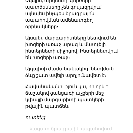
Ավելին, արվեստի գործերի
պատճենները չեն գովազդվում
այնպես ինչպես ծրագրային
ապահովման ամենատգեղ
օրինակները։
Այսպես մարգարիտները նետվում են
խոզերի առաջ արագ և մատչելի
ինտերնետի միջոցով։ Ինտերնետվում
են խոզերի առաջ։
Այդպիսի ժամանակակից [նետ]ման
ձևը շատ ավելի արդյունավետ է։
Հավանականություն կա, որ որևէ
ճաշակով ցանցառի աչքերի մեջ
կփայլի մարգարիտի պատկերի
թվային պատճեն։
ու տենց
ազատ ծրագրային ապահովում