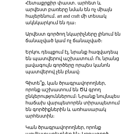
Հետաքրքիր փաստ․ արհետ և
արվեստ բառերը նման են ոչ միայն
հայերենում․ art and craft մի տեսակ
ակնկարկում են դա։
Արվեստ գործող նկարիչները լինում են
ճանաչված կամ ոչ ճանաչված։
Երկու դեպքում էլ, նրանք հազվադեպ
են պատվերով աշխատում։ Ու նրանց
լավագույն գործերը որպես կանոն
պատվերով չեն բնավ։
Գիտե՞ք, կան ծրագրավորողներ,
որոնք աշխատում են ԾԱ գրող
ընկերություններում։ Նրանք նույնպես
հաճախ վարպետորեն տիրապետում
են գործիքներին և առհասարակ
արհեստին։
Կան ծրագրավորողներ, որոնք
արվեստագետներ են։ Կոդագործ