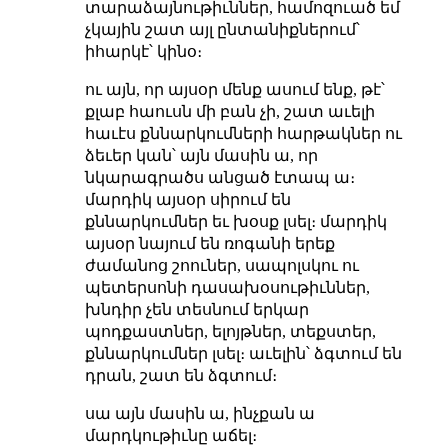
տարաձայնութիւններ, համոզուած եմ
չկային շատ այլ ընտանիքներում՝
իհարկէ՝ կինօ։
ու այն, որ այսօր մենք ասում ենք, թէ՝
քլաբ հաուսն մի բան չի, շատ աւելի
հաւէս քննարկումների հարթակներ ու
ձեւեր կան՝ այն մասին ա, որ
նկարագրածս անցած էտապ ա։
մարդիկ այսօր սիրում են
քննարկումներ եւ խօսք լսել։ մարդիկ
այսօր նայում են ռոգանի երեք
ժամանոց շոուներ, սապոլսկու ու
պետերսոնի դասախօսութիւններ,
խնդիր չեն տեսնում երկար
պոդքաստներ, ելոյթներ, տեքստեր,
քննարկումներ լսել։ աւելին՝ ձգտում են
դրան, շատ են ձգտում։
սա այն մասին ա, ինչքան ա
մարդկութիւնը աճել։