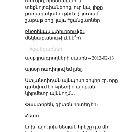
ամէնից, հիմնականում
տեքնոլոգիաներից, ուր կայ լիքը
քաղաքականութիւն։ (: յուսամ՝
շաբաթ օրը՝ լայւ։ #ցանցառներ
բնօրինակ սփիւռքում(եւ
մեկնաբանութիւննե՞ր)
ցանցառներ
ասք լրագրողների մասին
–
2012-02-13
այսօր ռադիոյով եմ լսել․
Ատլանտիդան այնպիսի երկիր էր, որը
գտնվում էր Կրետից այսքան
կիլոմետր այնկողմ․․․
Փաստորեն, գիտեն որտեղ էր։
Հետո․
Լոխ, այո, լոխ նեսյան հրեշը դա մի