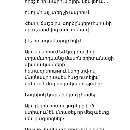
հրեշ է որ ապրում է լոխ նես լճում․․․
ու ոչ մի այլ տեղ չի ապրում։
Հետո, ճաշելիս, գործընկերս էկրանի
վրա շարժվող տող տեսավ․
ինչ որ տղամարդը հղի է
Այո, ես սիրում եմ կարդալ հղի
տղամարդկանց մասին բրիտանացի
գիտնականների
հետազոտությունները տվ֊ով,
մասնավորապես հաց ուտելիս՝
օգնում է մարսողականությանը։
Նույնիսկ կարելի է լավ չծամել։
Այս դեղին հոտով լուրերը ինձ
ստիպում են մտածել, որ մեզ պետք
չեն լրագրողներ։
Որ այդ մասնագիտությունը իրեն