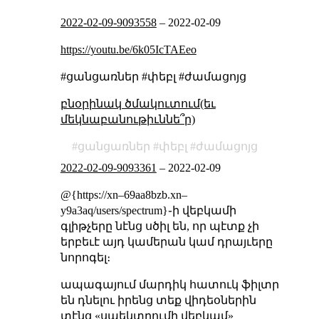
2022-02-09-9093558
–
2022-02-09
https://youtu.be/6k05IcTAEeo
#ցանցառներ #փեբլ #ժամացոյց
բնօրինակ ծմակուտում(եւ
մեկնաբանութիւննե՞ր)
ցանցառներ
փեբլ
ժամացոյց
2022-02-09-9093361
–
2022-02-09
@{https://xn–69aa8bzb.xn–
y9a3aq/users/spectrum}֊ի վեբկամի
գլիթչերը նէնց սծիլ են, որ պէտք չի
երբեւէ այդ կամերան կամ դրայւերը
նորոգել։
ապագայում մարդիկ հատուկ ֆիլտր
են դնելու իրենց տեք վիդեօներին
տէնց «սպեկտրումի վեբկամ»