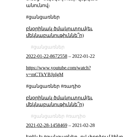
անունով։
#ցանցառներ
բնօրինակ ծմակուտում(եւ
մեկնաբանութիւննե՞ր)
ցանցառներ
2022-01-22-8672558
–
2022-01-22
https://www.youtube.com/watch?
v=mCTkYBJpIgM
#ցանցառներ #ռադիօ
բնօրինակ ծմակուտում(եւ
մեկնաբանութիւննե՞ր)
ցանցառներ
ռադիօ
2021-02-28-1458469
–
2021-02-28
երէկ էլ #ցանցառներ ֊ով փորձում էինք