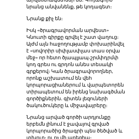
նրանց անվանենք, թե կոդագետ։
Նրանք քիչ են։
Իսկ «ծրագրավորման արվեստ»
Կնուտի գիրքը գրվել է շատ վաղուց։
Այժմ այն հաջողությամբ փոխարինվել
է «սովորիր սիփլասփլաս տաս օրվա
մեջ»
որ հետո ծյապլյապ-շրմփդրմփ
կոդ գրես ու գրդոն անես
տեսակի
գրքերով։ Կան ծրագրավորողներ,
որոնք աշխատում են վեհ
կորպորացիաներում և վարպետորեն
տիրապետում են իրենց նախագծման
գործիքներին․ գիտեն լեզուների
ծակուծուկերը և միջավայրերը։
Նրանց արված գործի արդյունքը
երբեմն լինում է ջավայով գրված
կորպորածից ծրագրի պես ծեծված և
տխուր։ ու ոչ մի պոեզիա։