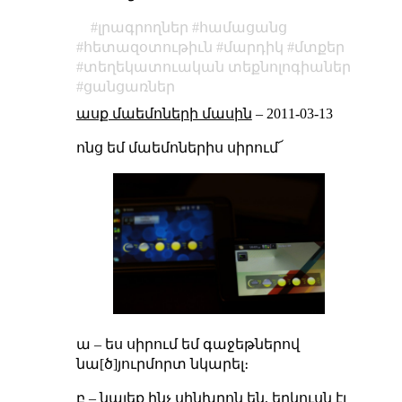
լրագրողներ
համացանց
հետազօտութիւն
մարդիկ
մտքեր
տեղեկատուական տեքնոլոգիաներ
ցանցառներ
ասք մաեմոների մասին
–
2011-03-13
ոնց եմ մաեմոներիս սիրում՜
ա – ես սիրում եմ գաջեթներով
նա[ծ]յուրմորտ նկարել։
բ – նայեք ինչ սինխրոն են, երկուսն էլ