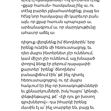
«քլաբ հաուսն» հասկանալ ինչ ա, ու
տէնց բարձր չգնահատեցինք, բայց ես
հէնց նոր հասկացայ մի կարեւոր բան։
այն, որ քլաբ հաուսն պոպուլար ա,
արձանագրում ա, որ մարդկութիւնը
ահաւոր աճել ա։
դիցուք վերցնենք իմ ծնողներին՝ երբ
իրենք ունէին մի հեռուստացոյց, եւ
դեռ մայրս ինտերնետ չէր ունենում,
կամ միշտ չէր ունենում, այլ խնայած
փողով ձեռք էր բերում դայալափի
քարտեր՝ իրենք՝ ծնողներս՝
բանավիճում էին՝ թէ ինչ դիտել
հեռուստացոյցով։ ու դէ մայրս
հակւում էր ինչ֊որ խօսակութիւնների
եւ քննարկումների, իսկ հայրս՝ կինօյի,
փնթփնթալով, թէ՝ «էլի դու քո խօսող
գլուխներով»։ դա իհարկէ իրենց
մասին էլ ա՝ ինչ տարբեր են, բայց եւ