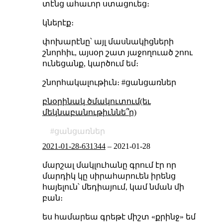
տէնց ահաւոր ստացուեց։
կներէք։
փոխարէնը՝ այլ մասնակիցների
շնորհիւ, այսօր շատ յաջողուած շոու
ունեցանք, կարծում եմ։
շնորհակալութիւն։ #ցանցառներ
բնօրինակ ծմակուտում(եւ
մեկնաբանութիւննե՞ր)
ցանցառներ
2021-01-28-631344
–
2021-01-28
մարշալ մակլուհանը գրում էր որ
մարդիկ կը սիրահարուեն իրենց
հայելուն՝ մեդիայում, կամ նման մի
բան։
ես համարեա գրեթէ միշտ «քրինջ» եմ