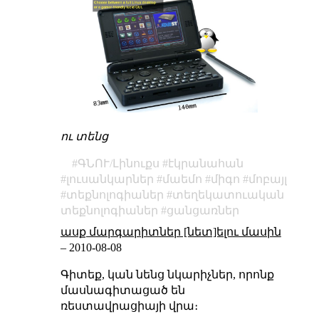
ու տենց
ԳՆՈՒ/Լինուքս
էկրանահան
լուսանկարներ
մաեմո
միգո
մոբայլ
տեքնոլոգիաներ
տեղեկատուական
տեքնոլոգիաներ
ցանցառներ
ասք մարգարիտներ [նետ]ելու մասին
–
2010-08-08
Գիտեք, կան նենց նկարիչներ, որոնք
մասնագիտացած են
ռեստավրացիայի վրա։