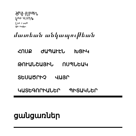
մատեան անկապութեան
ՀՈՍՔ
ԺԱՊԱՒԷՆ
ԽՑԻԿ
ԹՈՒԱՆՇԱՅԻՆ
ՈՍՊՆԵԱԿ
ՏԵՍԱԾՐԻՉ
ՎԱՅՐ
ԿԱՏԵԳՈՐԻԱՆԵՐ
ՊԻՏԱԿՆԵՐ
ցանցառներ