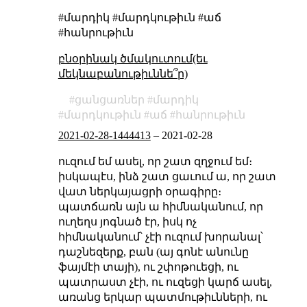
#մարդիկ #մարդկութիւն #աճ
#հանրութիւն
բնօրինակ ծմակուտում(եւ
մեկնաբանութիւննե՞ր)
ցանցառներ
մարդիկ
մարդկութիւն
աճ
հանրութիւն
2021-02-28-1444413
–
2021-02-28
ուզում եմ ասել, որ շատ զղջում եմ։
իսկապէս, ինձ շատ ցաւում ա, որ շատ
վատ ներկայացրի օրագիրը։
պատճառն այն ա հիմնականում, որ
ուղեղս յոգնած էր, իսկ ոչ
հիմնականում՝ չէի ուզում խորանալ՝
դաշնեզերք, բան (այ գոնէ անունը
ֆայմէի տայի), ու շփոթուեցի, ու
պատրաստ չէի, ու ուզեցի կարճ ասել,
առանց երկար պատմութիւնների, ու