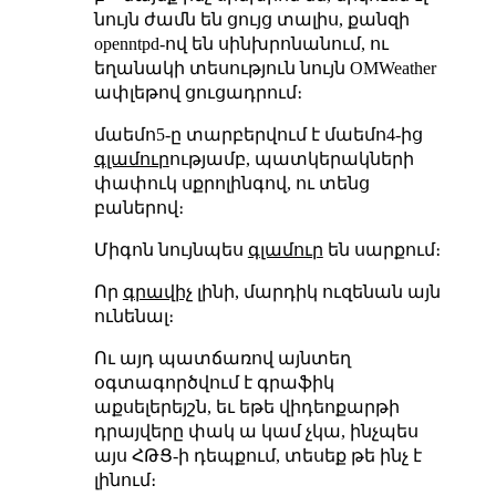
նույն ժամն են ցույց տալիս, քանզի
openntpd-ով են սինխրոնանում, ու
եղանակի տեսություն նույն OMWeather
ափլեթով ցուցադրում։
մաեմո5-ը տարբերվում է մաեմո4-ից
գլամուր
ությամբ, պատկերակների
փափուկ սքրոլինգով, ու տենց
բաներով։
Միգոն նույնպես
գլամուր
են սարքում։
Որ
գրավիչ
լինի, մարդիկ ուզենան այն
ունենալ։
Ու այդ պատճառով այնտեղ
օգտագործվում է գրաֆիկ
աքսելերեյշն, եւ եթե վիդեոքարթի
դրայվերը փակ ա կամ չկա, ինչպես
այս ՀԹՑ-ի դեպքում, տեսեք թե ինչ է
լինում։