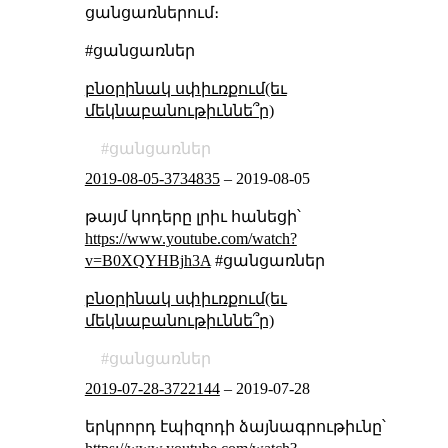
ցանցառներում։
#ցանցառներ
բնօրինակ սփիւռքում(եւ
մեկնաբանութիւննե՞ր)
ցանցառներ
2019-08-05-3734835
–
2019-08-05
թայմ կոդերը լրիւ հանեցի՝
https://www.youtube.com/watch?
v=B0XQYHBjh3A
#ցանցառներ
բնօրինակ սփիւռքում(եւ
մեկնաբանութիւննե՞ր)
ցանցառներ
2019-07-28-3722144
–
2019-07-28
երկրորդ էպիզոդի ձայնագրութիւնը՝