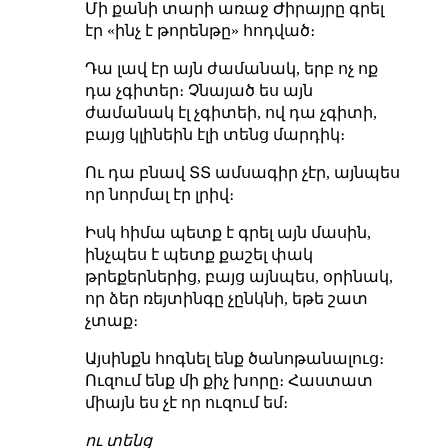
Մի քանի տարի առաջ Ժիրայրը գրել
էր «ինչ է թորենթը» հոդված։
Դա լավ էր այն ժամանակ, երբ ոչ ոք
դա չգիտեր։ Չնայած ես այն
ժամանակ էլ չգիտեի, ով դա չգիտի,
բայց կլինեին էլի տենց մարդիկ։
Ու դա բնավ ՏՏ ամսագիր չէր, այնպես
որ նորմալ էր լրիվ։
Իսկ հիմա պետք է գրել այն մասին,
ինչպես է պետք քաշել փակ
թրեքերներից, բայց այնպես, օրինակ,
որ ձեր ռեյտինգը չընկնի, եթե շատ
չտաք։
Այսինքն հոգնել ենք ծանոթանալուց։
Ուզում ենք մի քիչ խորը։ Հաստատ
միայն ես չէ որ ուզում եմ։
ու տենց