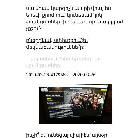
սա միակ կարգիչն ա որի վրայ ես
երեւի քրոմիում կունենամ՝ լոկ
#ցանցառներ ֊ի համար, որ փակ քրոմ
չքշեմ։
բնօրինակ սփիւռքում(եւ
մեկնաբանութիւննե՞ր)
քրոմիում
հիպերթրեդինգ
ցանցառներ
2020-03-26-4179568
–
2020-03-26
ինչի՞ ես ունեցայ վիպիէն՝ այսօր