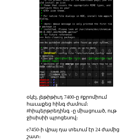
օկէյ, լեթիթիւդ 7400֊ը #քրոմիում
հաւաքեց հինգ ժամում։
#հիպերթրեդինգ ֊ը միացուած, ութ
ջիսիսիի պրոցեսով։
e7450֊ի վրայ դա տեւում էր 24 ժամից
շատ։