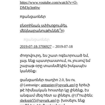
https://www.youtube.com/watch?v=O-
DM3p3m6jw
#ցանցառներ
բնօրինակ սփիւռքում(եւ
մեկնաբանութիւննե՞ր)
ցանցառներ
2019-07-18-3706927
–
2019-07-18
ժողովուրդ, ես շատ ոգեւորուած եմ,
լայւ ենք պատրաստում, ու յուսով եմ
շաբաթ օրը տասնմէկին իսկապէս
կանենք։
ցանցառներ ռադիո 2.0, ես ու
@{antranigv;
antranigv@spyurk.am
}ը երեւի
թէ հիմնական հոստեր կը լինենք, էս
անգամ մեզ հետ ա լինելու @{Րուփեն;
shekspir55@spyurk.am
}ը։ խօսելու ենք