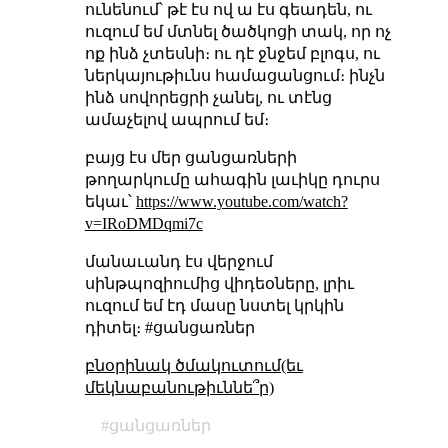
ունենում՝ թէ էս ով ա էս գեադեն, ու
ուզում եմ մտնել ծածկոցի տակ, որ ոչ
ոք ինձ չտեսնի։ ու դէ ջնջեմ բլոգս, ու
ներկայութիւնս համացանցում։ ինչն
ինձ սովորեցրի չանել, ու տէնց
ամաչելով ապրում եմ։
բայց էս մեր ցանցառների
թողարկումը ահագին լաւիկը դուրս
եկաւ՝
https://www.youtube.com/watch?
v=IRoDMDqmi7c
մանաւանդ էս վերջում
սինթպոզիումից վիդեօները, լրիւ
ուզում եմ էդ մասը նստել կրկին
դիտել։ #ցանցառներ
բնօրինակ ծմակուտում(եւ
մեկնաբանութիւննե՞ր)
ցանցառներ