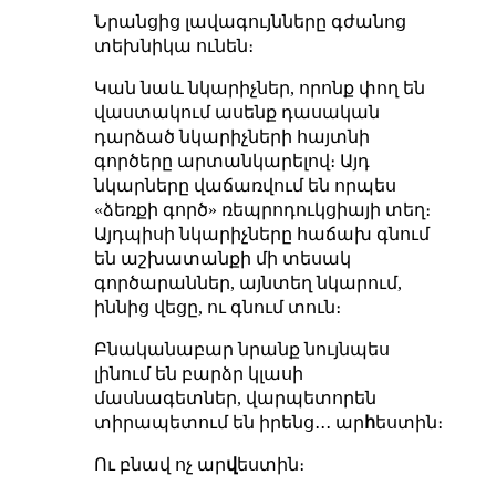
Նրանցից լավագույնները գժանոց
տեխնիկա ունեն։
Կան նաև նկարիչներ, որոնք փող են
վաստակում ասենք դասական
դարձած նկարիչների հայտնի
գործերը արտանկարելով։ Այդ
նկարները վաճառվում են որպես
«ձեռքի գործ» ռեպրոդուկցիայի տեղ։
Այդպիսի նկարիչները հաճախ գնում
են աշխատանքի մի տեսակ
գործարաններ, այնտեղ նկարում,
իննից վեցը, ու գնում տուն։
Բնականաբար նրանք նույնպես
լինում են բարձր կլասի
մասնագետներ, վարպետորեն
տիրապետում են իրենց․․․ ար
հ
եստին։
Ու բնավ ոչ ար
վ
եստին։