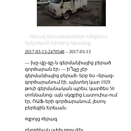
երազ
լուսանկարներ
մեքենա
չմշակած
փողոց
քաղաք
2017-03-13-2470548
–
2017-03-13
— խը֊վը֊զը֊ն գերմանիայից բերած
գործարան էր։ — ի՞նչը չէր
գերմանիայից բերած։ երբ ես «երազ»
գործարանում էի, այնտեղ կար 1929
թուի գերմանական պրես, կարծես 50
տոննանոց։ այն սկզբից Լատուիա֊ում
էր, ՌԱՖ֊երի գործարանում, յետոյ
բերեցին Երեւան։
#զրոյց #երազ
բնօրինակ սփիւռքում(եւ