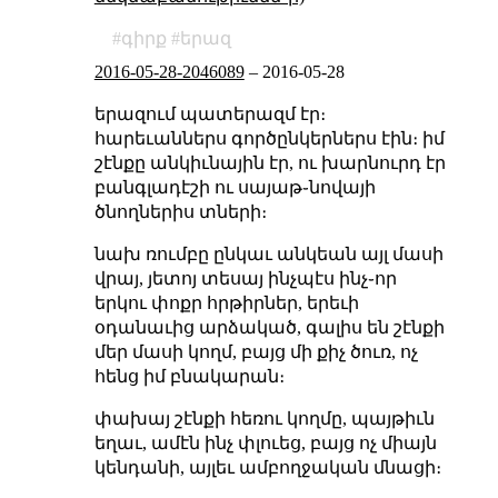
գիրք
երազ
2016-05-28-2046089
–
2016-05-28
երազում պատերազմ էր։
հարեւաններս գործընկերներս էին։ իմ
շէնքը անկիւնային էր, ու խարնուրդ էր
բանգլադէշի ու սայաթ֊նովայի
ծնողներիս տների։
նախ ռումբը ընկաւ անկեան այլ մասի
վրայ, յետոյ տեսայ ինչպէս ինչ֊որ
երկու փոքր հրթիրներ, երեւի
օդանաւից արձակած, գալիս են շէնքի
մեր մասի կողմ, բայց մի քիչ ծուռ, ոչ
հենց իմ բնակարան։
փախայ շէնքի հեռու կողմը, պայթիւն
եղաւ, ամէն ինչ փլուեց, բայց ոչ միայն
կենդանի, այլեւ ամբողջական մնացի։