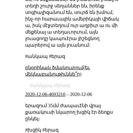
տեղի շուրջ սեղաններ են, իրենք
սոցիալիզանում են, սուրճ են խմում,
ինչ֊որ հարաւային ամերիկայի վիճակ
ա, իսկ մէջտեղում ուր աղբիւր ա ու մի
մեքենայ ա տեղաւորւում, այն
լուացողը կապուէրա յիշեցնող
պարերով ա այն լուանում։
#անկապ #երազ
բնօրինակ ծմակուտում(եւ
մեկնաբանութիւննե՞ր)
անկապ
երազ
2020-12-06-4693210
–
2020-12-06
երազում 35մմ ժապաւէնի վրայ
քառակուսի նկարող խցիկ էր ձեռքս
ընկել։
#խցիկ #երազ