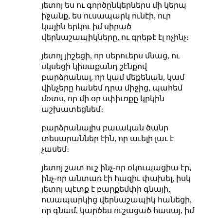
յետոյ ես ու գործընկերներս մի կերպ
իջանք, ես ուսապարկ ունէի, ուր
կային երկու իմ սիրած
վերնաշապիկները, ու գրեթէ էլ ոչինչ։
յետոյ յիշեցի, որ սերուերս մնաց, ու
սկսեցի կիսաքանդ շէնքով
բարձրանալ, որ կամ մեքենան, կամ
վինչերը հանեմ դրա միջից, պահեմ
մօտս, որ մի օր սփիւռքը կրկին
աշխատեցնեմ։
բարձրանալիս բաւական ծանր
տեսարաններ էին, որ աւելի լաւ է
չասեմ։
յետոյ շատ ուշ ինչ֊որ օկուպացիա էր,
ինչ֊որ անտառ էի հազիւ փախել, իսկ
յետոյ պէտք է բարքեմփի գնայի,
ուսապարկից վերնաշապիկ հանեցի,
որ գնամ, կարծես ուշացած հասայ, իմ