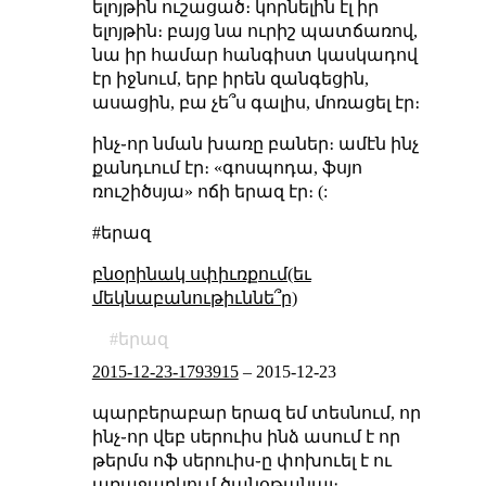
ելոյթին ուշացած։ կորնելին էլ իր
ելոյթին։ բայց նա ուրիշ պատճառով,
նա իր համար հանգիստ կասկադով
էր իջնում, երբ իրեն զանգեցին,
ասացին, բա չե՞ս գալիս, մոռացել էր։
ինչ֊որ նման խառը բաներ։ ամէն ինչ
քանդւում էր։ «գոսպոդա, ֆսյո
ռուշիծսյա» ոճի երազ էր։ (:
#երազ
բնօրինակ սփիւռքում(եւ
մեկնաբանութիւննե՞ր)
երազ
2015-12-23-1793915
–
2015-12-23
պարբերաբար երազ եմ տեսնում, որ
ինչ֊որ վեբ սերուիս ինձ ասում է որ
թերմս ոֆ սերուիս֊ը փոխուել է ու
առաջարկում ծանօթանալ։