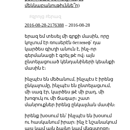
մեկնաբանութիւննե՞ր)
զրոյց
երազ
2016-08-28-2176388
–
2016-08-28
երազ եմ տեսել մի գրքի մասին, որը
կոչւում էր ռուսերէն бетлевеф՝ դա
կարծես գիւղի անուն է, ինչ֊որ
գերմանացի է գրել թէ ով։ այն
ընտելացուած կենդանիների կեանքի
մասին է։
ինչպէս են մեծանում, ինչպէս է իրենց
ընկալումը, ինչպէս են ընտելացւում,
մի սագ էր, կարծես թէ մի բադ, մի
խոզուկ ու մի ճագար։ շատ
մանրուքներ իրենց ընկալման մասին։
իրենք խօսում են՝ ինչպէս են խօսում
ու հասկանում իրար։ ինչ է նշանակում
այս կամ այն ձայնը կամ վնգստոցը։