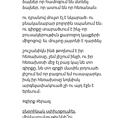
ձայներ որ համոզում են մտնել։
ձայներ, որ ասում են որ հեռանան։
ու դրանով մուլտ էլ է նկարած։ ու
բնականաբար բոլորին սպանում են։
ու գիրքը տարածւում է ինչ֊որ
բուսակերութիւն քարոզող կայքերի
միջոցով։ եւ մուլտը յայտնի է դարձել։
շուշանիկն ինձ թողնում է իր
հեռախօսը, չեմ յիշում ինչի, ու իր
հեռախօսի մէջ էլ բաց կայ նե տո
գիրքը, նե տո գրքի մասին յօդուած։
յիշում եմ որ բացում եմ ուսապարկս,
իսկ իր հեռախօսը նոյնիսկ
արգելափակուած չի ու այդ էջն է
երեւում։
#գիրք #երազ
բնօրինակ սփիւռքում(եւ
մեկնաբանութիւննե՞ր)