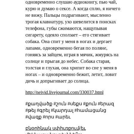
одновременно слушаю аудиокнигу, пью чай,
курю и думаю о сексе. А когда сплю, я ничего
не вижу. Пальцы подрагивают, мысленно
трогая клавиатуру, ухо шевелится в поисках
телефона, губы сжимаются, нащупывая
сигарету, одеяло сползает – его стягивает
собака. Она спит у меня в ногах и дергает
лапами, одновременно бегая по поляне,
гоняясь за зайцем, играя в мячик, жмурясь на
солнце и прыгая до небес. Собака старая,
толстая и глухая, она хрипит во сне у меня в
ногах – и одновременно бежит, летит, ловит
дичь и допрыгивает до солнца.
http://neivid.livejournal.com/330037.html
#քաղվածք #շուն #սեքս #քուն #երազ
#թեյ #գրել #կարդալ #համացանց
#վազք #որս #արեւ
բնօրինակ սփիւռքում(եւ