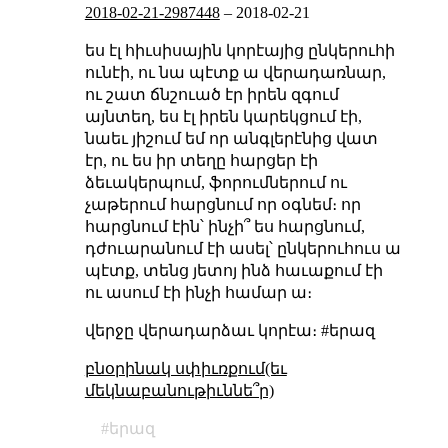
2018-02-21-2987448
–
2018-02-21
ես էլ հիւսիսային կորէայից ընկերուհի
ունէի, ու նա պէտք ա վերադառնար,
ու շատ ճնշուած էր իրեն զգում
այնտեղ, ես էլ իրեն կարեկցում էի,
նաեւ յիշում եմ որ անգլերէնից վատ
էր, ու ես իր տեղը հարցեր էի
ձեւակերպում, ֆորումներում ու
չաթերում հարցնում որ օգնեմ։ որ
հարցնում էին՝ ինչի՞ ես հարցնում,
դժուարանում էի ասել՝ ընկերուհուս ա
պէտք, տենց յետոյ ինձ հաւաքում էի
ու ասում էի ինչի համար ա։
վերջը վերադարձաւ կորէա։ #երազ
բնօրինակ սփիւռքում(եւ
մեկնաբանութիւննե՞ր)
երազ