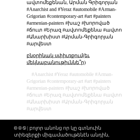
ավտոմեքենան, Արման Գրիգորյան
#Anarchist and #Yeraz #automobile #Arman-
Grigorian #contemporary-art #art #painters
#armenian-painters #խաշ #խորոված
#ճուտ #Երազ #ավտոմեքենա #ավտո
#Անարխիստ #Արման֊Գրիգորյան
#արվեստ
բնօրինակ սփիւռքում(եւ
մեկնաբանութիւննե՞ր)
Anarchist
Yeraz
automobile
Arman-
Grigorian
contemporary-art
art
painters
armenian-painters
խաշ
խորոված
ճուտ
Երազ
ավտոմեքենա
ավտո
Անարխիստ
Արման֊Գրիգորյան
արվեստ
🅭 🅯 🄏 | բոլոր անոնց որ կը գտնուին
տիեզերքի միգամածութենէն անդին,