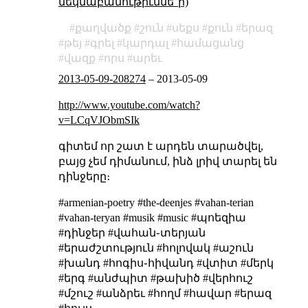
մեկնաբանութիւննե՞ր)
քաղվածք
շուն
սեքս
քուն
երազ
թեյ
գրել
կարդալ
համացանց
վազք
որս
արեւ
2013-05-09-208274
–
2013-05-09
http://www.youtube.com/watch?
v=LCqVJObmSIk
գիտեմ որ շատ է արդեն տարածվել,
բայց չեմ դիմանում, ինձ լրիվ տարել են
դինջերը։
#armenian-poetry #the-deenjes #vahan-terian
#vahan-teryan #musik #music #պոեզիա
#դինջեր #վահան֊տերյան
#երաժշտություն #հոլովակ #աշուն
#խանդ #հոգիս֊հիվանդ #վտիտ #մերկ
#երգ #անժպիտ #թախիծ #վերհուշ
#մշուշ #անձրեւ #հողմ #հավար #երազ