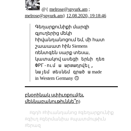
@{
melrose@spyurk.am
;
melrose@spyurk.am
}
12.08.2020, 19:18:46
Գեղարքունիքի մարզի
գյուղերից մեկի
հիվանդանոցում եմ, մի հատ
շաաաատ հին Siemens
ռենտգեն սարք տեսա,
երևի դեռ
կատակով ասեցի
ФРГ-ում ա արտադրվել,
նայեմ տեսնեմ գրած ա
made
in Western Germany 🙃
բնօրինակ սփիւռքում(եւ
մեկնաբանութիւննե՞ր)
գդհ
հիւանդանոց
գեղարքունիք
գիւղ
գերմանիա
պատմութիւն
երազ