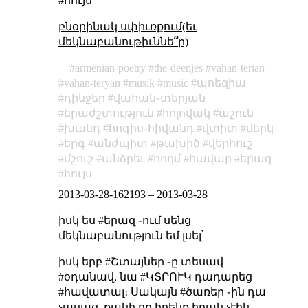
#հույս
բնօրինակ սփիւռքում(եւ
մեկնաբանութիւննե՞ր)
armenian-poetry
the-deenjes
vahan-terian
vahan-teryan
musik
music
պոեզիա
դինջեր
վահան֊տերյան
երաժշտություն
հոլովակ
աշուն
խանդ
հոգիս֊հիվանդ
վտիտ
մերկ
երգ
անժպիտ
թախիծ
վերհուշ
մշուշ
անձրեւ
հողմ
հավար
երազ
հույս
2013-03-28-162193
–
2013-03-28
իսկ ես #երազ ֊ում սենց
մեկնաբանություն եմ լսել՝
իսկ երբ #Շտայներ ֊ը տեսավ
#օդանավ, նա #ԿՏՐՈՒԿ դադարեց
#հավատալ։ Սակայն #ծառեր ֊ին դա
չասաց, քանի որ իրենք իրան չէին