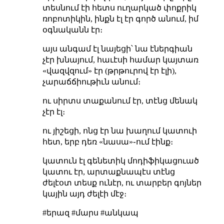
տեսնում էի հետս ուղարկած փոքրիկ
ռոբոտիկին, ինքն էլ էր գործ անում, իմ
օգնականն էր։
այս անգամ էլ նայեցի՝ նա էներգիան
չէր խնայում, հաւէսի համար կայտառ
«վազվզում» էր (թրթուրով էր էլի),
չարաճճիութիւն անում։
ու սիրտս տաքանում էր, տէնց մենակ
չէր էլ։
ու յիշեցի, ոնց էր նա խաղում կատուի
հետ, երբ դեռ «նասա»֊ում էինք։
կատուն էլ գենետիկ մոդիֆիկացուած
կատու էր, արտաքնապէս տէնց
ժելէօտ տեսք ունէր, ու տարբեր գոյներ
կային այդ ժելէի մէջ։
#երազ #մարս #անկապ