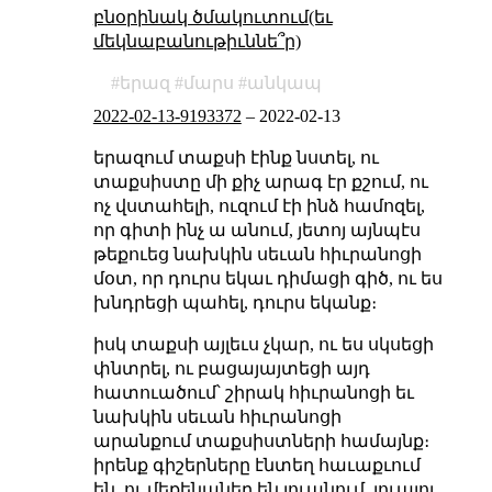
բնօրինակ ծմակուտում(եւ
մեկնաբանութիւննե՞ր)
երազ
մարս
անկապ
2022-02-13-9193372
–
2022-02-13
երազում տաքսի էինք նստել, ու
տաքսիստը մի քիչ արագ էր քշում, ու
ոչ վստահելի, ուզում էի ինձ համոզել,
որ գիտի ինչ ա անում, յետոյ այնպէս
թեքուեց նախկին սեւան հիւրանոցի
մօտ, որ դուրս եկաւ դիմացի գիծ, ու ես
խնդրեցի պահել, դուրս եկանք։
իսկ տաքսի այլեւս չկար, ու ես սկսեցի
փնտրել, ու բացայայտեցի այդ
հատուածում՝ շիրակ հիւրանոցի եւ
նախկին սեւան հիւրանոցի
արանքում տաքսիստների համայնք։
իրենք գիշերները էնտեղ հաւաքւում
են, ու մեքենաներ են լուանում, լուալու