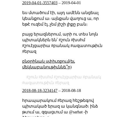
2019-04-01-3557403
–
2019-04-01
ես մտածում էի, այդ ամէնն անցեալ
կեանքում ա։ այնքան վաղուց ա, որ
եթէ ուզեմ էլ, չեմ յիշի լիքը բան։
բայց երազներում, արի ու տես նոյն
պիտակներն են՝ #շուն #խսհմ
#շուէյցարիա #բանակ #ազատութիւն
#երազ
բնօրինակ սփիւռքում(եւ
մեկնաբանութիւննե՞ր)
շուն
խսհմ
շուէյցարիա
բանակ
ազատութիւն
երազ
2018-08-18-3234147
–
2018-08-18
հրապարակում #երազ հեշթեգով
պիտակած երազ ա կանգնած։ ինձ
թւում ա, զգացւում ա @sarhat ֊ի