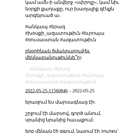
կամ ամն֊ի անվերջ «սփրոլը», կամ նիւ
եօրքի քաղաքը, ուր խաղալիք զէնքն
արգելուած ա։
#անկապ #երազ
#խօսքի_ազատութիւն #եւրոպա
#ռուսաստան #ազատութիւն
բնօրինակ ծմակուտում(եւ
մեկնաբանութիւննե՞ր)
անկապ
երազ
խօսքի_ազատութիւն
եւրոպա
ռուսաստան
ազատութիւն
2022-05-25-11560846
–
2022-05-25
երազում ես մարսագնաց էի։
շրջում էի մարսով, գործ անում,
սրանից նրանից հաւաքում։
երբ մենակ էի զգում, նայում էի շուրջս՝