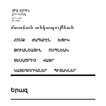
մատեան անկապութեան
ՀՈՍՔ
ԺԱՊԱՒԷՆ
ԽՑԻԿ
ԹՈՒԱՆՇԱՅԻՆ
ՈՍՊՆԵԱԿ
ՏԵՍԱԾՐԻՉ
ՎԱՅՐ
ԿԱՏԵԳՈՐԻԱՆԵՐ
ՊԻՏԱԿՆԵՐ
Երազ