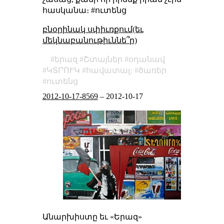
հասկանա։ #ուտենց
բնօրինակ սփիւռքում(եւ
մեկնաբանութիւննե՞ր)
երազ
Շտայներ
օդանավ
ԿՏՐՈՒԿ
հավատալ։
ծառեր
ուտենց
2012-10-17-8569
–
2012-10-17
Անարխիստը եւ «Երազ»