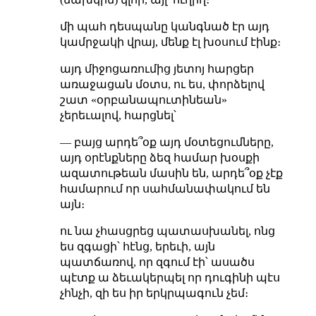
մի պահ դեսպանը կանգնած էր այդ
կամրջակի վրայ, մենք էլ խօսում էինք։
այդ միջոցառումից յետոյ հարցեր
առաջացան մօտս, ու ես, փորձելով
շատ «օրբանապուտինեան»
չերեւալով, հարցնել՝
— բայց արդե՞օք այդ մօտեցումները,
այդ օրէնքները ձեզ համար խօսքի
ազատութեան մասին են, արդե՞օք չէք
համարում որ սահմանափակում են
այն։
ու նա չհասցրեց պատասխանել, ոնց
ես զգացի՝ հէնց, երեւի, այն
պատճառով, որ զգում էի՝ ասածս
պէտք ա ձեւակերպել որ դուգինի պէս
չհնչի, զի ես իր երկրպագուն չեմ։