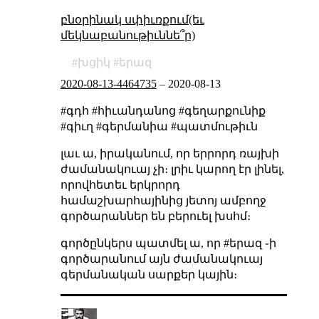
բնօրինակ սփիւռքում(եւ
մեկնաբանութիւննե՞ր)
խցիկ
երազ
2020-08-13-4464735
–
2020-08-13
#գդհ #հիւանդանոց #գեղարքունիք
#գիւղ #գերմանիա #պատմութիւն
լաւ ա, իրականում, որ երրորդ ռայխի
ժամանակուայ չի։ լրիւ կարող էր լինել,
որովհետեւ երկրորդ
համաշխարհայինից յետոյ ամբողջ
գործարաններ են բերուել խսհմ։
գործընկերս պատմել ա, որ #երազ ֊ի
գործարանում այն ժամանակուայ
գերմանական սարքեր կային։