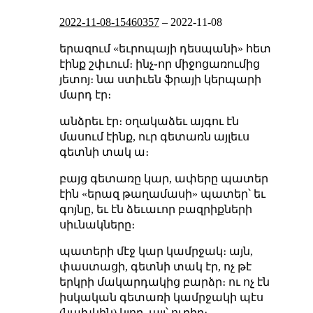
2022-11-08-15460357
–
2022-11-08
երազում «եւրոպայի դեսպանի» հետ
էինք շփւում։ ինչ֊որ միջոցառումից
յետոյ։ նա ստիւեն ֆրայի կերպարի
մարդ էր։
անձրեւ էր։ օղակաձեւ այգու էն
մասում էինք, ուր գետառն այլեւս
գետնի տակ ա։
բայց գետառը կար, ափերը պատեր
էին «երազ թաղամասի» պատեր՝ եւ
գոյնը, եւ էն ձեւաւոր բազրիքների
սիւնակները։
պատերի մէջ կար կամրջակ։ այն,
փաստացի, գետնի տակ էր, ոչ թէ
երկրի մակարդակից բարձր։ ու ոչ էն
իսկական գետառի կամրջակի պէս
(նախկին) կլոր, այլ՝ ուղիղ։