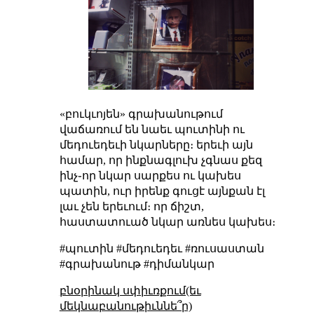
«բուկւոյեն» գրախանութում
վաճառում են նաեւ պուտինի ու
մեդուեդեւի նկարները։ երեւի այն
համար, որ ինքնագլուխ չգնաս քեզ
ինչ֊որ նկար սարքես ու կախես
պատին, ուր իրենք գուցէ այնքան էլ
լաւ չեն երեւում։ որ ճիշտ,
հաստատուած նկար առնես կախես։
#պուտին #մեդուեդեւ #ռուսաստան
#գրախանութ #դիմանկար
բնօրինակ սփիւռքում(եւ
մեկնաբանութիւննե՞ր)