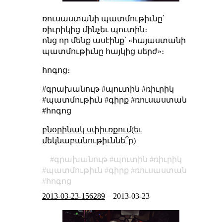
ռուսաստանի պատմութիւնը՝
ռիւրիկից մինչեւ պուտին։
ոնց որ մենք ասէինք՝ «հայաստանի
պատմութիւնը հայկից սերժ»։
հոգոց։
#գրախանութ #պուտին #ռիւրիկ
#պատմութիւն #գիրք #ռուսաստան
#հոգոց
բնօրինակ սփիւռքում(եւ
մեկնաբանութիւննե՞ր)
գրախանութ
պուտին
ռիւրիկ
պատմութիւն
գիրք
ռուսաստան
հոգոց
2013-03-23-156289
–
2013-03-23