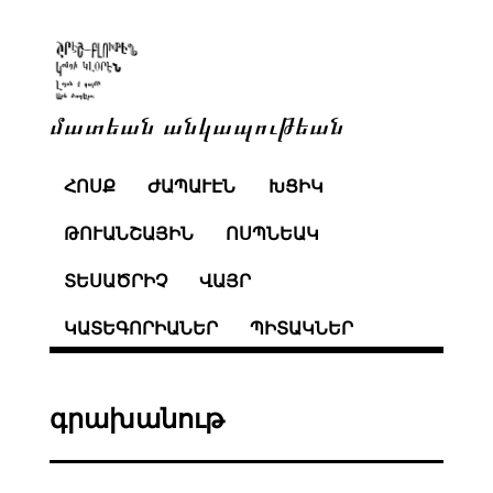
մատեան անկապութեան
ՀՈՍՔ
ԺԱՊԱՒԷՆ
ԽՑԻԿ
ԹՈՒԱՆՇԱՅԻՆ
ՈՍՊՆԵԱԿ
ՏԵՍԱԾՐԻՉ
ՎԱՅՐ
ԿԱՏԵԳՈՐԻԱՆԵՐ
ՊԻՏԱԿՆԵՐ
գրախանութ