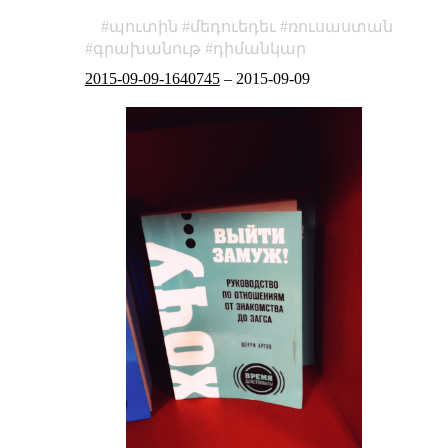
պուտին
մեդուեդեւ
ռուսաստան
գրախանութ
դիմանկար
2015-09-09-1640745
–
2015-09-09