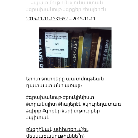
պատմութիւն
յունաստան
գրախանութ
գրքեր
հայերէն
2015-11-11-1731652
–
2015-11-11
երիտթուրքերը պատմութեան
դատաստանի առաջ։
#գրախանութ #բուկինիստ
#տրանսլիտ #հայերէն #կիւրեղատառ
#գիրք #գրքեր #երիտթուրքեր
#պիտակ
բնօրինակ սփիւռքում(եւ
մեկնաբանութիւննե՞ր)