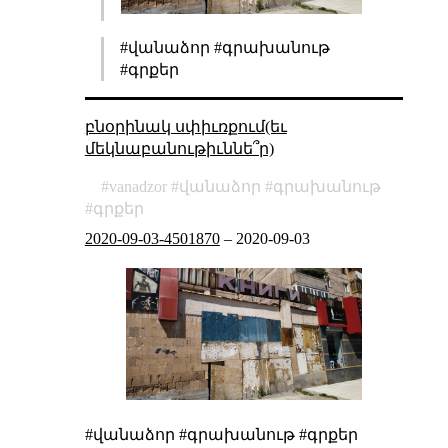
#վանաձոր #գրախանութ
#գրքեր
բնօրինակ սփիւռքում(եւ
մեկնաբանութիւննե՞ր)
vanadzor
վանաձոր
գրախանութ
գրքեր
2020-09-03-4501870
–
2020-09-03
#վանաձոր #գրախանութ #գրքեր