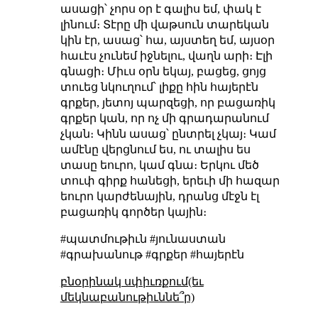
ասացի՝ չորս օր է գալիս եմ, փակ է
լինում։ Տէրը մի վաթսուն տարեկան
կին էր, ասաց՝ հա, այստեղ եմ, այսօր
հաւէս չունեմ իջնելու, վաղն արի։ Էլի
գնացի։ Միւս օրն եկայ, բացեց, ցոյց
տուեց նկուղում՝ լիքը հին հայերէն
գրքեր, յետոյ պարզեցի, որ բացառիկ
գրքեր կան, որ ոչ մի գրադարանում
չկան։ Կինն ասաց՝ ընտրել չկայ։ Կամ
ամէնը վերցնում ես, ու տալիս ես
տասը եուրո, կամ գնա։ Երկու մեծ
տուփ գիրք հանեցի, երեւի մի հազար
եուրո կարժենային, դրանց մէջն էլ
բացառիկ գործեր կային։
#պատմութիւն #յունաստան
#գրախանութ #գրքեր #հայերէն
բնօրինակ սփիւռքում(եւ
մեկնաբանութիւննե՞ր)