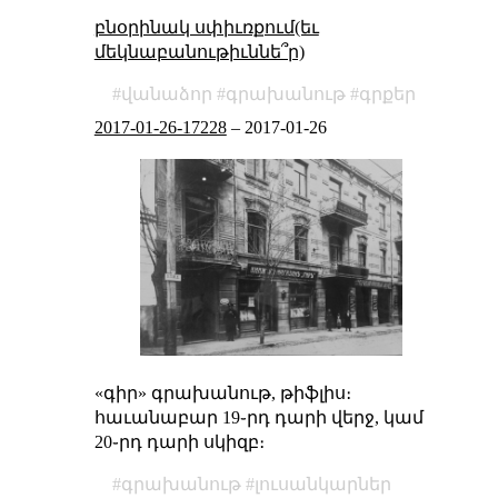
բնօրինակ սփիւռքում(եւ
մեկնաբանութիւննե՞ր)
վանաձոր
գրախանութ
գրքեր
2017-01-26-17228
–
2017-01-26
«գիր» գրախանութ, թիֆլիս։
հաւանաբար 19֊րդ դարի վերջ, կամ
20֊րդ դարի սկիզբ։
գրախանութ
լուսանկարներ