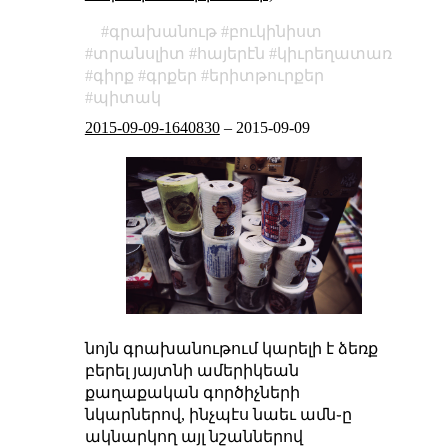
գրախանութ
բուկինիստ
տրանսլիտ
հայերէն
կիւրեղատառ
գիրք
գրքեր
երիտթուրքեր
պիտակ
2015-09-09-1640830
–
2015-09-09
նոյն գրախանութում կարելի է ձեռք
բերել յայտնի ամերիկեան
քաղաքական գործիչների
նկարներով, ինչպէս նաեւ ամն֊ը
ակնարկող այլ նշաններով