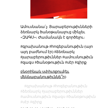
Ամուսնանա՛լ։ Յարաբերութիւնների
ձեռնարկ ծանօթանալուց մինչեւ
«ԶԱԳՍ»։ Ժամանակն է գործելու։
#գրախանութ #հոգեբանութիւն (այո
այդ բաժնում էր) #ձեռնարկ
#յարաբերութիւններ #ամուսնութիւն
#զագս #ծանօթութիւն #սէր #գիրք
բնօրինակ սփիւռքում(եւ
մեկնաբանութիւննե՞ր)
գրախանութ
հոգեբանութիւն
ձեռնարկ
յարաբերութիւններ
ամուսնութիւն
զագս
ծանօթութիւն
սէր
գիրք