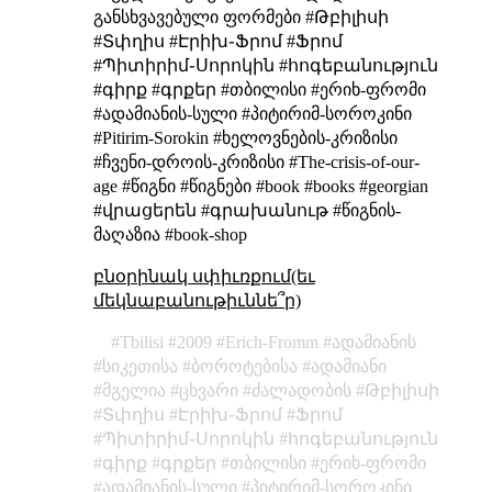
განსხვავებული
ფორმები
#Թբիլիսի
#Տփղիս #Էրիխ֊Ֆրոմ #Ֆրոմ
#Պիտիրիմ֊Սորոկին #հոգեբանություն
#գիրք #գրքեր #თბილისი #ერიხ-ფრომი
#ადამიანის-სული #პიტირიმ-სოროკინი
#Pitirim-Sorokin #ხელოვნების-კრიზისი
#ჩვენი-დროის-კრიზისი #The-crisis-of-our-
age #წიგნი #წიგნები #book #books #georgian
#վրացերեն #գրախանութ #წიგნის-
მაღაზია #book-shop
բնօրինակ սփիւռքում(եւ
մեկնաբանութիւննե՞ր)
Tbilisi
2009
Erich-Fromm
ადამიანის
სიკეთისა
ბოროტებისა
ადამიანი
მგელია
ცხვარი
ძალადობის
Թբիլիսի
Տփղիս
Էրիխ֊Ֆրոմ
Ֆրոմ
Պիտիրիմ֊Սորոկին
հոգեբանություն
գիրք
գրքեր
თბილისი
ერიხ-ფრომი
ადამიანის-სული
პიტირიმ-სოროკინი