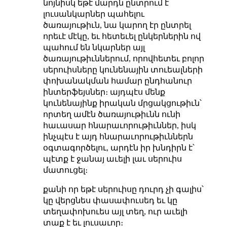
նոյնիսկ եթէ մարդն ընտրում է
լուսանկարներ պահելու
ծառայութիւն, նա կարող էր ընտրել
որեւէ մէկը, եւ հետեւել ընկերներին ով
պահում են նկարներ այլ
ծառայութիւններում, որովհետեւ բոլոր
սերուիսները կունենային տուեալների
փոխանակման համար ընդհանուր
ինտերֆեյսներ։ այդպէս մենք
կունենայինք իրական մրցակցութիւն՝
որտեղ ամէն ծառայութիւնն ունի
հաւասար հնարաւորութիւններ, իսկ
ինչպէս է այդ հնարաւորութիւններն
օգտագործելու, արդէն իր խնդիրն է՝
պէտք է ջանայ աւելի լաւ սերուիս
մատուցել։
քանի որ եթէ սերուիսը դուրդ չի գալիս՝
կը վերցնես փասափուսեդ եւ կը
տեղափոխուես այլ տեղ, ուր աւելի
տաք է եւ լուսաւոր։