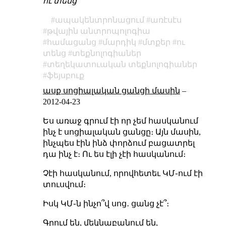
ու տենց
ապակենտրոնացում
առէսէս
թվային անտրոպոլոգիա
համացանց
մարդիկ
մտքեր
ու
տենց
տեքնոլոգիաներ
տեղեկատուական տեքնոլոգիաներ
ֆեյսբուք
ասք սոցիալական ցանցի մասին
–
2012-04-23
Ես առաջ գրում էի որ չեմ հասկանում
ինչ է սոցիալական ցանցը։ Այն մասին,
ինչպես էին ինձ փորձում բացատրել
դա ինչ է։ Ու ես էլի չէի հասկանում։
Չէի հասկանում, որովհետեւ ԿՄ֊ում էի
տուսվում։
Իսկ ԿՄ֊ն ինչո՞վ սոց․ ցանց չէ՞։
Գրում են, մեկնաբանում են,