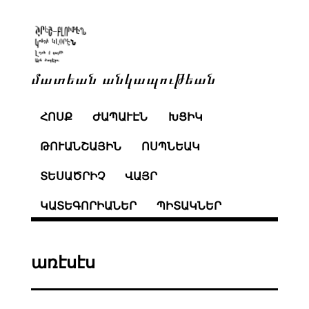
մատեան անկապութեան
ՀՈՍՔ
ԺԱՊԱՒԷՆ
ԽՑԻԿ
ԹՈՒԱՆՇԱՅԻՆ
ՈՍՊՆԵԱԿ
ՏԵՍԱԾՐԻՉ
ՎԱՅՐ
ԿԱՏԵԳՈՐԻԱՆԵՐ
ՊԻՏԱԿՆԵՐ
առէսէս