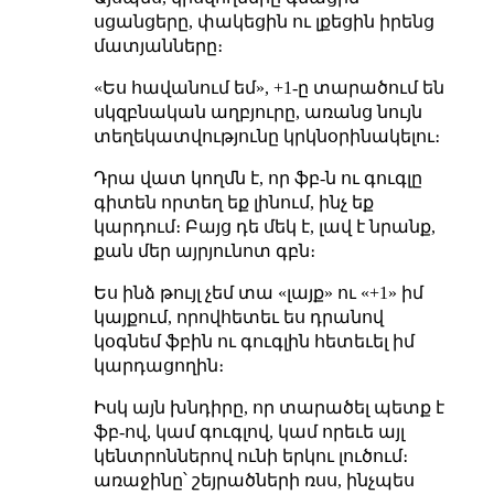
սցանցերը, փակեցին ու լքեցին իրենց
մատյանները։
«Ես հավանում եմ», +1-ը տարածում են
սկզբնական աղբյուրը, առանց նույն
տեղեկատվությունը կրկնօրինակելու։
Դրա վատ կողմն է, որ ֆբ-ն ու գուգլը
գիտեն որտեղ եք լինում, ինչ եք
կարդում։ Բայց դե մեկ է, լավ է նրանք,
քան մեր այրյունոտ գբն։
Ես ինձ թույլ չեմ տա «լայք» ու «+1» իմ
կայքում, որովհետեւ ես դրանով
կօգնեմ ֆբին ու գուգլին հետեւել իմ
կարդացողին։
Իսկ այն խնդիրը, որ տարածել պետք է
ֆբ-ով, կամ գուգլով, կամ որեւե այլ
կենտրոններով ունի երկու լուծում։
առաջինը՝ շեյրածների ռսս, ինչպես