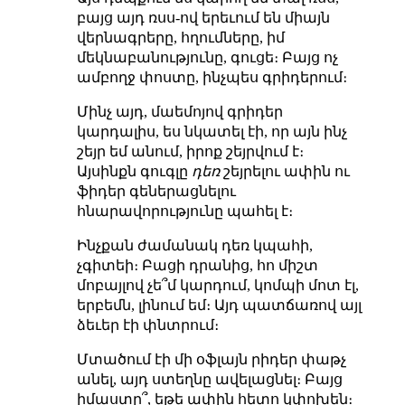
բայց այդ ռսս-ով երեւում են միայն
վերնագրերը, հղումները, իմ
մեկնաբանությունը, գուցե։ Բայց ոչ
ամբողջ փոստը, ինչպես գրիդերում։
Մինչ այդ, մաեմոյով գրիդեր
կարդալիս, ես նկատել էի, որ այն ինչ
շեյր եմ անում, իրոք շեյրվում է։
Այսինքն գուգլը
դեռ
շեյրելու ափին ու
ֆիդեր գեներացնելու
հնարավորությունը պահել է։
Ինչքան ժամանակ դեռ կպահի,
չգիտեի։ Բացի դրանից, հո միշտ
մոբայլով չե՞մ կարդում, կոմպի մոտ էլ,
երբեմն, լինում եմ։ Այդ պատճառով այլ
ձեւեր էի փնտրում։
Մտածում էի մի օֆլայն րիդեր փաթչ
անել, այդ ստեղնը ավելացնել։ Բայց
իմաստը՞, եթե ափին հետո կփոխեն։