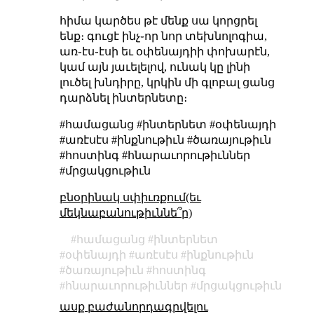
հիմա կարծես թէ մենք սա կորցրել
ենք։ գուցէ ինչ֊որ նոր տեխնոլոգիա,
առ֊էս֊էսի եւ օփենայդիի փոխարէն,
կամ այն յաւելելով, ունակ կը լինի
լուծել խնդիրը, կրկին մի գլոբալ ցանց
դարձնել ինտերնետը։
#համացանց #ինտերնետ #օփենայդի
#առէսէս #ինքնութիւն #ծառայութիւն
#հոստինգ #հնարաւորութիւններ
#մրցակցութիւն
բնօրինակ սփիւռքում(եւ
մեկնաբանութիւննե՞ր)
համացանց
ինտերնետ
օփենայդի
առէսէս
ինքնութիւն
ծառայութիւն
հոստինգ
հնարաւորութիւններ
մրցակցութիւն
ասք բաժանորդագրվելու