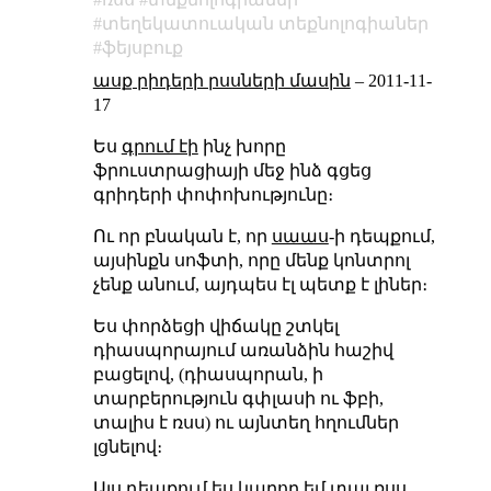
տեղեկատուական տեքնոլոգիաներ
ֆեյսբուք
ասք րիդերի րսսների մասին
–
2011-11-
17
Ես
գրում էի
ինչ խորը
ֆրուստրացիայի մեջ ինձ գցեց
գրիդերի փոփոխությունը։
Ու որ բնական է, որ
սաաս
-ի դեպքում,
այսինքն սոֆտի, որը մենք կոնտրոլ
չենք անում, այդպես էլ պետք է լիներ։
Ես փորձեցի վիճակը շտկել
դիասպորայում առանձին հաշիվ
բացելով, (դիասպորան, ի
տարբերություն գփլասի ու ֆբի,
տալիս է ռսս) ու այնտեղ հղումներ
լցնելով։
Այս դեպքում ես կարող եմ տալ ռսս,