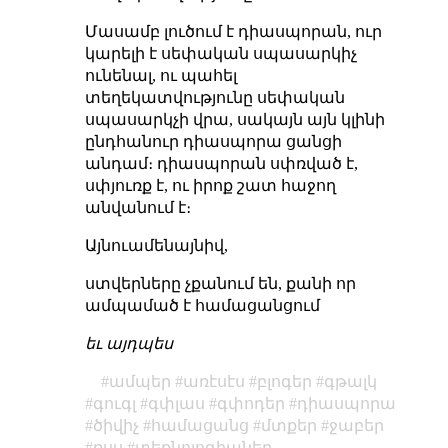
Մասամբ լուծում է դիասպորան, ուր
կարելի է սեփական սպասարկիչ
ունենալ, ու պահել
տեղեկատվությունը սեփական
սպասարկչի վրա, սակայն այն կլինի
ընդհանուր դիասպորա ցանցի
անդամ։ դիասպորան սփռված է,
սփյուռք է, ու իրոք շատ հաջող
անվանում է։
Այնուամենայնիվ,
ստվերները չքանում են, քանի որ
ամպամած է համացանցում
եւ այդպես
ամպեր
առէսէս
բլոգեր
գթալկ
գուգլ
գփլաս
գփոդեր
դիասպորա
ծիվիչ
համացանց
մտքեր
ջաբեր
ռսս
տեքնոլոգիաներ