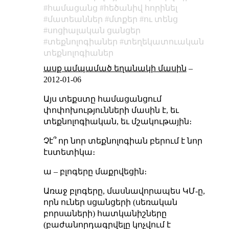
համացանց
հեծանիվ հորինել
մատեաններ
մտքեր
ու տենց
սոցիալական ցանցեր
տեքնոլոգիաներ
տեղեկատուական
տեքնոլոգիաներ
ասք ամպամած եղանակի մասին
–
2012-01-06
Այս տեքստը համացանցում
փոփոխությունների մասին է, եւ
տեքնոլոգիական, եւ մշակութային։
Չէ՞ որ նոր տեքնոլոգիան բերում է նոր
էստետիկա։
ա – բլոգերը մաքրվեցին։
Առաջ բլոգերը, մասնավորապես ԿՄ-ը,
որն ուներ սցանցերի (սեռական
բորսաների) հատկանիշները
(բաժանորդագրվելը կոչվում է