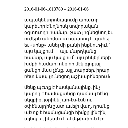
2016-01-06-1813780
–
2016-01-06
ապակենտրոնացումը ահաւոր
կարեւոր է նոյնիսկ սովորական
օգտուողի համար․ շատ յոգնեցնող եւ
ուժերն անիմաստ սպառող է պահել
եւ «սինք» անել մի քանի ինքնութիւն՝
այս կայքում — այս մարդկանց
համար, այս կայքում՝ այս ընկերների
խմբի համար։ ոնց որ մէկ գլոբալ
ցանցի մաս չենք, այլ տարբեր, իրար
հետ կապ չունեցող աշխարհներում։
մենք պէտք է հասկանայինք, ինչ
կարող է համացանցը դառնալ հէնց
սկզբից․ յօրինել առ֊էս֊էսն ու
օփենայդին շատ աւելի վաղ․ դրանք
պէտք է համացանցի հիմքը լինէին,
այնպէս, ինչպէս էս֊էմ֊թի֊փի֊ն էր։