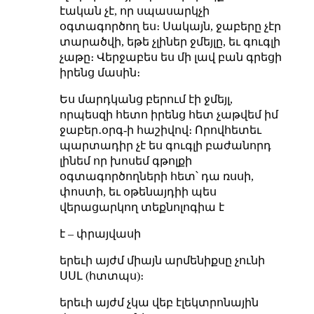
էական չէ, որ սպասարկչի
օգտագործող ես։ Սակայն, ջաբերը չէր
տարածվի, եթե չլիներ ջմեյլը, եւ գուգլի
չաթը։ Վերջաբես ես մի լավ բան գրեցի
իրենց մասին։
Ես մարդկանց բերում էի ջմեյլ,
որպեսզի հետո իրենց հետ չաթվեմ իմ
ջաբեր․օրգ-ի հաշիվով։ Որովհետեւ
պարտադիր չէ ես գուգլի բաժանորդ
լինեմ որ խոսեմ գթոլքի
օգտագործողների հետ՝ դա ռսսի,
փոստի, եւ օթենայդիի պես
վերացարկող տեքնոլոգիա է
է – փրայվասի
երեւի այժմ միայն արմենիքսը չունի
ՍՍԼ (հտտպս)։
երեւի այժմ չկա վեբ էլեկտրոնային