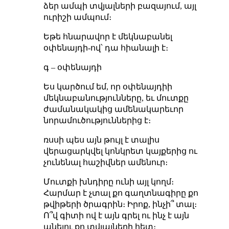
ձեր ամպի տվյալների բազայում, այլ
ուրիշի ամպում։
Եթե հնարավոր է մեկնաբանել
օփենայդի-ով՝ դա հիանալի է։
գ – օփենայդի
Ես կարծում եմ, որ օփենայդիի
մեկնաբանությունները, եւ մուտքը
ժամանակակից ամենակարեւոր
նորամուծություններից է։
ռսսի պես այն թույլ է տալիս
վերացարկվել կոնկրետ կայքերից ու
չունենալ հաշիվներ ամենուր։
Մուտքի խնդիրը ունի այլ կողմ։
Հարմար է չտալ քո գաղտնագիրը քո
թվիթերի ծրագրին։ Իրոք, ինչի՞ տալ։
Ո՞վ գիտի ով է այն գրել ու ինչ է այն
անելու քո տվյալների հետ։