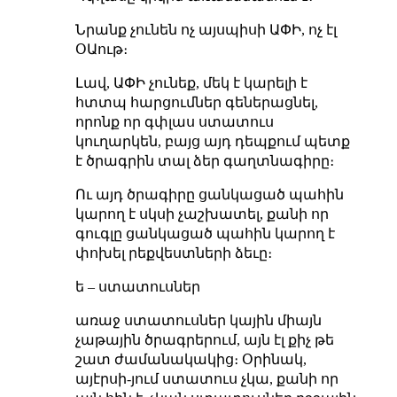
Նրանք չունեն ոչ այսպիսի ԱՓԻ, ոչ էլ
ՕԱութ։
Լավ, ԱՓԻ չունեք, մեկ է կարելի է
հտտպ հարցումներ գեներացնել,
որոնք որ գփլաս ստատուս
կուղարկեն, բայց այդ դեպքում պետք
է ծրագրին տալ ձեր գաղտնագիրը։
Ու այդ ծրագիրը ցանկացած պահին
կարող է սկսի չաշխատել, քանի որ
գուգլը ցանկացած պահին կարող է
փոխել րեքվեստների ձեւը։
ե – ստատուսներ
առաջ ստատուսներ կային միայն
չաթային ծրագրերում, այն էլ քիչ թե
շատ ժամանակակից։ Օրինակ,
այէրսի-յում ստատուս չկա, քանի որ