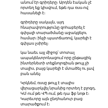
անում էր գրիդերը։ Արդեն էական չէ
որտեղ եք կիսվում, եթե դա ռսս-ով
հասանելի է։
գրիդերը սակայն, այդ
հնարավորությունը զոհաբերել է
գփլալի տարածմանը աջակցելու
համար։ ինչի պատճառով, կարելի է
գփլաս չսիրել։
կա նաեւ այլ միջոց՝ տոտալ
ապակենտրոնացում որը ընթացիկ
ինտերնետի տեքնոլոգիան թույլ չի
տալիս, բայց կարելի է մտածել ու լավ
բան անել։
Կրկնեմ, ռսսը թույլ է տալիս
վերացարկվել նրանից որտեղ է բլոգդ,
ԿՄ-ում թե ՎՊ-ում, թե դա ֆբ նոթ է։
Կարեւորը այն ընդհանուր բաց
տարածքում է։