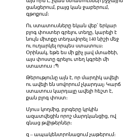
այն հին է, չկան ստատուսներ բջջային
ցանցերում, բայց կան ջաբերում,
գթոքում։
Ու ստատուսները եկան վեբ՝ երկար
բլոգ փոստեր գրելու տեղը, կարելի է
նույն միտքը տեղավորել 140 նիշի մեջ
ու ուղարկել որպես ստատուս։
Օրինակ, եթե ես մի քիչ լավ մտածեի,
այս փոստը գրելու տեղ կգրեի մի
ստատուս ։Պ
Թերությունը այն է, որ մարդիկ ավելի
ու ավելի են սովորում չկարդալ։ Կարճ
ստատուս կարդալը ավելի հեշտ է,
քան բլոգ փոստ։
Մյուս կողմից, բլոգերը կրկին
ազատվեցին որոշ մարդկանցից, ով
գնաց թվիթերներ։
զ – ապակենտրոնացում չաթերում։