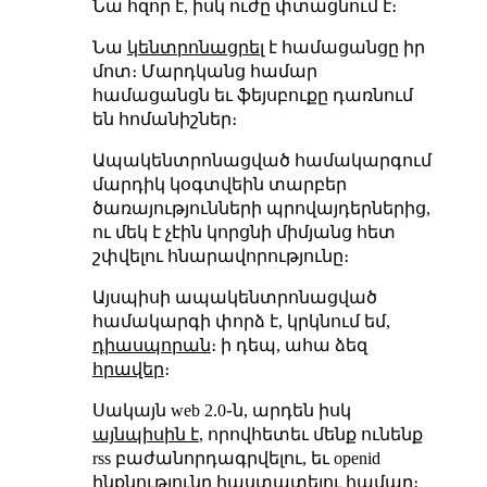
Նա հզոր է, իսկ ուժը փտացնում է։
Նա
կենտրոնացրել
է համացանցը իր
մոտ։ Մարդկանց համար
համացանցն եւ ֆեյսբուքը դառնում
են հոմանիշներ։
Ապակենտրոնացված համակարգում
մարդիկ կօգտվեին տարբեր
ծառայությունների պրովայդերներից,
ու մեկ է չէին կորցնի միմյանց հետ
շփվելու հնարավորությունը։
Այսպիսի ապակենտրոնացված
համակարգի փորձ է, կրկնում եմ,
դիասպորան
։ ի դեպ, ահա ձեզ
հրավեր
։
Սակայն web 2.0֊ն, արդեն իսկ
այնպիսին է
, որովհետեւ մենք ունենք
rss բաժանորդագրվելու, եւ openid
ինքնությունը հաստատելու համար։