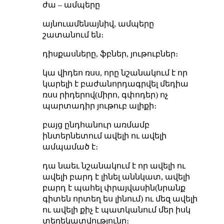
ժա – ամպերը
այնուամենայնիվ, ամպերը
շատանում են։
դիսքասները, ֆբներ, յութուբներ։
կա վիդեո ռսս, որը նշանակում է որ
կարելի է բաժանորդագրվել մեդիա
ռսս րիդերով(միրո, գփոդեր) ոչ
պարտադիր յութուբ ալիքի։
բայց ընդհանուր առմամբ
ինտերնետում ավելի ու ավելի
ամպամած է։
դա նաեւ նշանակում է որ ավելի ու
ավելի բարդ է լինել աննկատ, ավելի
բարդ է պահել փրայվասին(նրանք
գիտեն որտեղ ես լինում) ու մեզ ավելի
ու ավելի քիչ է պատկանում մեր իսկ
տեղեկատվությունը։