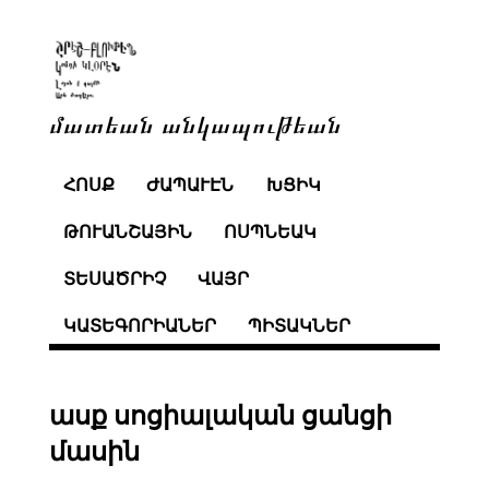
մատեան անկապութեան
ՀՈՍՔ
ԺԱՊԱՒԷՆ
ԽՑԻԿ
ԹՈՒԱՆՇԱՅԻՆ
ՈՍՊՆԵԱԿ
ՏԵՍԱԾՐԻՉ
ՎԱՅՐ
ԿԱՏԵԳՈՐԻԱՆԵՐ
ՊԻՏԱԿՆԵՐ
ասք սոցիալական ցանցի
մասին