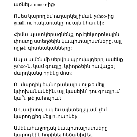
առնել arminco֊ից։
Ու ես կարող եմ ուղարկել իմակ yahoo֊ից
gmail, ու հակառակը, ու այն կհասնի։
Հիմա պատկերացնենք, որ էլեկտրոնային
փոստը ստեղծեին կապիտալիստները, այլ
ոչ թե գիտնականները։
Ապա ամեն մի սերվիս պրովայդերը, ասենք
yahoo֊ն, կամ գուգլը, կփորձեին հավաքել
մարդկանց իրենց մոտ։
Ու մարդիկ ծանոթանալիս ոչ թե մեյլ
կփոխանակեին, այլ կասեին՝ դու գուգլում
կա՞ս թե յահույում։
Ահ, ափսոս, իսկ ես այնտեղ չկամ, չեմ
կարող քեզ մեյլ ուղարկել։
Ամենահաջողակ կապիտալիստները
կարող էին հորինել հեծանիվ եւ