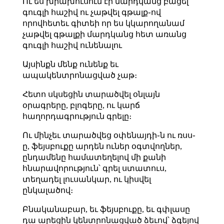
Ու ես խրախուսում էի մարդկանց բացել
գուգլի հաշիվ ու չաթվել գթալք֊ով
որովհետեւ գիտեի որ ես կկարողանամ
չաթվել գթալքի մարդկանց հետ առանց
գուգլի հաշիվ ունենալու
Այսինքն մենք ունենք եւ
ապակենտրոնացված չաթ։
Հետո սկսեցին տարածվել օնլայն
օրագրերը, բլոգերը, ու կարճ
հաղորդագրություն գրելը։
Ու մինչեւ տարածվեց օփենայդի֊ն ու ռսս֊
ը, ֆեյսբուքը արդեն ուներ օգտվողներ,
ընդամենը համատեղելով մի քանի
հնարավորություն՝ գրել ստատուս,
տեղադել լուսանկար, ու կիսվել
ընկալածով։
Բնականաբար, եւ ֆեյսբուքը, եւ գփլասը
դա արեցին կենտրոնացված ձեւով՝ ձգելով