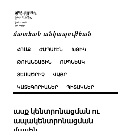
մատեան անկապութեան
ՀՈՍՔ
ԺԱՊԱՒԷՆ
ԽՑԻԿ
ԹՈՒԱՆՇԱՅԻՆ
ՈՍՊՆԵԱԿ
ՏԵՍԱԾՐԻՉ
ՎԱՅՐ
ԿԱՏԵԳՈՐԻԱՆԵՐ
ՊԻՏԱԿՆԵՐ
ասք կենտրոնացման ու
ապակենտրոնացման
մասին