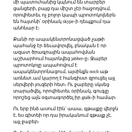
մի պատուհանից կպնում են տարբեր
ցանցերի, բայց դա միշտ չէր հաջողվում,
որովհետեւ ոչ բոլոր կապի պրոտոկոլներն
են հայտնի՝ օրինակ skype֊ի դեպքում դա
անհնար է։
Քանի որ ապակենտրոնացված չաթի
պահանջ էր ձեւավորվել, բնական է որ
ազատ ծրագրային ապահովման
աշխարհում հայտնվեց jabber֊ը։ Ջաբեր
պրոտոկոլը ապահովում է
ապակենտրոնացում, այսինքն noch աթ
առնետ․ամ կարող է հանգիստ զրուցել այլ
սերվերի յուզերի հետ։ Ու ջաբերը սկսեց
տարածվել, որովհետեւ օրինակ, գուգլը
որոշեց այն օգտագործել իր gtalk֊ի համար։
Ու երբ ինձ ասում էին՝ աաա, գթալքը վերջն
է, ես գիտեի որ դա իրականում գթալք չէ,
այլ ջաբեր։