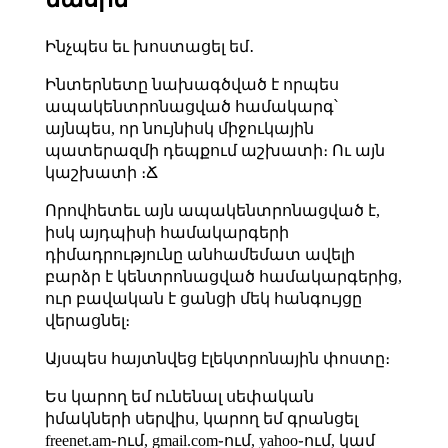
Ինչպես եւ խոստացել եմ․
Ինտերնետը նախագծված է որպես
ապակենտրոնացված համակարգ՝
այնպես, որ նույնիսկ միջուկային
պատերազմի դեպքում աշխատի։ Ու այն
կաշխատի ։Ճ
Որովհետեւ այն ապակենտրոնացված է,
իսկ այդպիսի համակարգերի
դիմադրությունը անհամեմատ ավելի
բարձր է կենտրոնացված համակարգերից,
ուր բավական է ցանցի մեկ հանգույցը
վերացնել։
Այսպես հայտնվեց էլեկտրոնային փոստը։
Ես կարող եմ ունենալ սեփական
իմակների սերվիս, կարող եմ գրանցել
freenet.am֊ում, gmail.com֊ում, yahoo֊ում, կամ