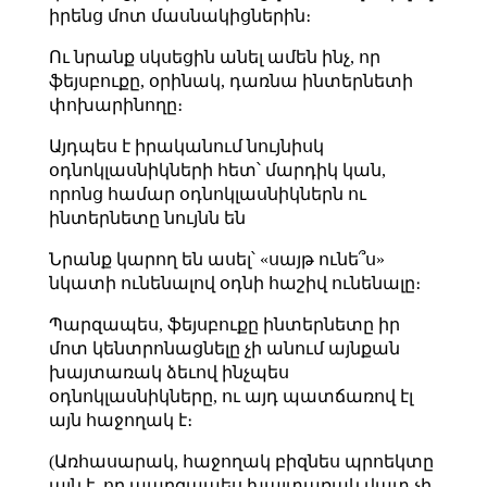
իրենց մոտ մասնակիցներին։
Ու նրանք սկսեցին անել ամեն ինչ, որ
ֆեյսբուքը, օրինակ, դառնա ինտերնետի
փոխարինողը։
Այդպես է իրականում նույնիսկ
օդնոկլասնիկների հետ՝ մարդիկ կան,
որոնց համար օդնոկլասնիկներն ու
ինտերնետը նույնն են
Նրանք կարող են ասել՝ «սայթ ունե՞ս»
նկատի ունենալով օդնի հաշիվ ունենալը։
Պարզապես, ֆեյսբուքը ինտերնետը իր
մոտ կենտրոնացնելը չի անում այնքան
խայտառակ ձեւով ինչպես
օդնոկլասնիկները, ու այդ պատճառով էլ
այն հաջողակ է։
(Առհասարակ, հաջողակ բիզնես պրոեկտը
այն է, որ պարզապես խայտառակ վատ չի