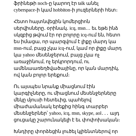
ֆրինեթի noch֊ը կարող էր talk անել
cyberspace֊ի կամ hobbiton֊ի յուզերների հետ։
Հետո հայտնվեցին կոմերցիոն
սերվիսները․ օրինակ․ icq, msn… եւ եթե ինձ
սկզբից թվում էր որ բոլորը icq֊ում են, հետո
ես իմացա, որ պարզվում է լիքը մարդ կա
msn֊ում, բայց չկա icq֊ում, կամ որ լիքը մարդ
կա yahoo մեսենջերում, բայց չկա ոչ
առաջինում, ոչ երկրորդում, ու
ամենաառեղծվածայինը, որ կան մարդիկ,
ով կան բոլոր երեքում։
Ու այսպես նրանք միացնում էին
կարգիչները, ու միացնում մեսենջերները
մեկը մյուսի հետեւից, պահելով
միաժամանակ երեքից հինգ տարբեր
մեսենջերներ՝ yahoo, icq, msn, skype, aol․․․ այդ
ցուցակը շարունակելի է եւ փոփոխական։
Խնդիրը փորձեցին լուծել կլիենտներով որ