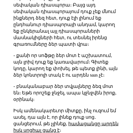
սեփական դիասպորա։ Բայց այդ
սեփական դիասպորայում դուք չեք մնում
ինքներդ ձեզ հետ, դուք էլի լինում եք
ընդհանուր դիասպորայի անդամ, կարող
եք ընկերանալ այլ դիասպորաների
մասնակիցների հետ, ու տեսնել իրենց
գրառումները ձեր պատի վրա։
֊ քանի որ սոֆթը ձեր մոտ է աշխատում,
այն լրիվ դուք եք կառավարում։ Գիտեք
կոդը, կարող եք փոխել, թե պետք լինի, այն
ձեր կոնտրոլի տակ է ու արդեն saas չէ։
֊ բնականաբար ձեր տվյալները ձեզ մոտ
են։ Եթե որոշեք ջնջել, ապա կջնջվեն իրոք,
օրինակ։
Իսկ ամենակարեւոր միտքը, ինչ ուզում եմ
ասել, դա այն է, որ լինեք դուք սոց․
ցանցերում, թե չլինեք,
համացանցը արդեն
իսկ սոցիալ ցանց է
։