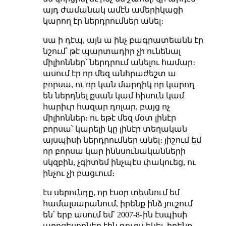
այդ ժամանակ ամէն ամերիկացի
կարող էր ներդրումներ անել։
սա ի դէպ, այն ա ինչ բագրատեանն էր
նշում՝ թէ պարտադիր չի ունենալ
միլիոններ՝ ներդրում անելու համար։
ասում էր որ մեզ անհրաժեշտ ա
բորսա, ու որ կան մարդիկ որ կարող
են ներդնել քսան կամ հիսուն կամ
հարիւր հազար դոլար, բայց ոչ
միլիոններ։ ու եթէ մեզ մօտ լինէր
բորսա՝ կարելի կը լինէր տեղական
այսպիսի ներդրումներ անել։ յիշում եմ
որ բորսա կար իննսունականների
սկզբին, չգիտեմ ինչպէս փակուեց, ու
ինչու չի բացւում։
էս սերունդը, որ էսօր տեսնում եմ
համալսարանում, իրենք ինձ յուշում
են՝ երբ ասում եմ՝ 2007-8֊ին էսպիսի
պրոցեսորներ էին դուրս եկել, իրենք