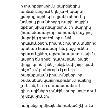
ի տարբերութիւն՝ բարեկեցիկ
արեւմուտքում եղել ա «հպարտ
քաղաքացիների» քանի սերունդ
նոյնիսկ քսաներորդ դարի սզկբին։
եթէ նոյնիսկ դեպրեսիա էր՝ մարդիկ
(համեմատաբար սպիտակ մաշկով
մարդիկ) գիտէին որ ունեն
իրաւունքներ, իհարկէ հարուստներից
պակաս հաւասար են, բայց ունեն
իրաւունքներ, արժանապատւութիւն,
կարող են դիմել դատարան, բացել
փոքր գործ, լինել «սելֆ էմփլոյդ» կամ
ինչո՞ւ ոչ՝ բանուորն էլ ունէր
քաղաքական իրաւունքներ, որ
օսմանեան կայսրութիւնում հայերը
չունէին, եւ որ ռուսաստանում
գիւղացիները չունէին, եւ որ սովէտում
ոչ մէկս չունէր։
ու իրենք ոչ միայն մտրակած չէին՝ էս