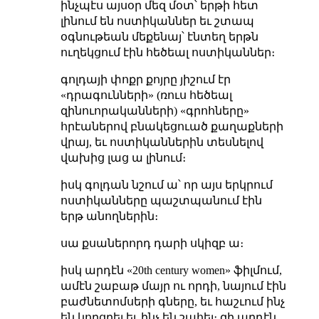
ինչպէս այսօր մեզ մօտ՝ երթի հետ
լինում են ոստիկաններ եւ շտապ
օգնութեան մեքենայ՝ էնտեղ երթն
ուղեկցում էին հեծեալ ոստիկաններ։
գոլդայի փոքր քոյրը յիշում էր
«դրագունների» (ռուս հեծեալ
զինուորականների) «գրոհները»
հրէաներով բնակեցուած քաղաքների
վրայ, եւ ոստիկաններին տեսնելով
վախից լաց ա լինում։
իսկ գոլդան նշում ա՝ որ այս երկրում
ոստիկանները պաշտպանում էին
երթ անողներին։
սա քսաներորդ դարի սկիզբ ա։
իսկ արդէն «20th century women» ֆիլմում,
ամէն շաբաթ մայր ու որդի, նայում էին
բաժնետոմսերի գները, եւ հաշւում ինչ
են կորցրել եւ ինչ են շահել։ զի արդէն