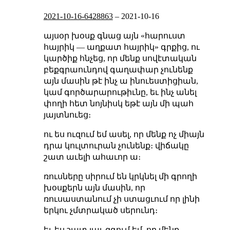
2021-10-16-6428863
–
2021-10-16
այսօր խօսք գնաց այն «հարուստ
հայրիկ — աղքատ հայրիկ» գրքից, ու
կարծիք հնչեց, որ մենք սովէտական
բեքգրաունդով գաղափար չունենք
այն մասին թէ ինչ ա ինուեստիցիան,
կամ գործարարութիւնը, եւ ինչ անել
փողի հետ նոյնիսկ եթէ այն մի պահ
յայտնուեց։
ու ես ուզում եմ ասել, որ մենք ոչ միայն
դրա կուլտուրան չունենք։ վիճակը
շատ աւելի ահաւոր ա։
ռուսները սիրում են կրկնել մի գրողի
խօսքերն այն մասին, որ
ռուսաստանում չի ստացւում որ լինի
երկու չմտրակած սերունդ։
եւ ես շատ լաւ զգում եմ, որ մենք