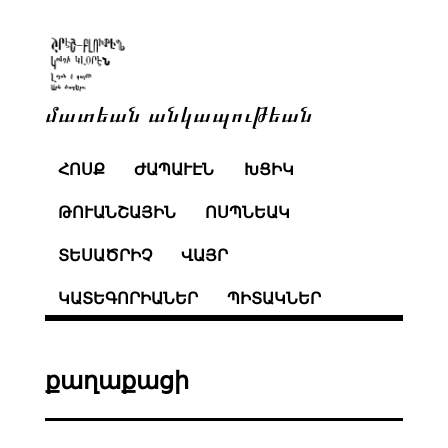
մատեան անկապութեան
ՀՈՍՔ
ԺԱՊԱՒԷՆ
ԽՑԻԿ
ԹՈՒԱՆՇԱՅԻՆ
ՈՍՊՆԵԱԿ
ՏԵՍԱԾՐԻՉ
ՎԱՅՐ
ԿԱՏԵԳՈՐԻԱՆԵՐ
ՊԻՏԱԿՆԵՐ
քաղաքացի