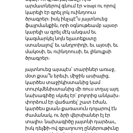
արմատներով գնում էր winapi ու որով
կարելի էր գրել լոկ ուինդոուս
ծրագրեր։ իսկ ինչպէ՞ս յայտնուեց
ֆայրմանքին, որի օգնութեամբ այսօր
կարելի ա գրել մէկ անգամ եւ
կազմարկել նոյն ելատեքստը
ստանալով՝ եւ անդրոիդի, եւ այօսի, եւ
մակօսի, եւ ուինդոուսի, եւ լինուքսի
ծրագրեր։
յայտնուեց այսպէս՝ տարիներ առաջ,
մօտ քսա՞ն երեւի, միջին ասիայից,
կարծես տաջիկիստանից կամ
տուրկմենիստանից մի ռուս տղայ այդ
նախագիծը սկսել էր՝ բոլորից անկախ։
փորձում էր վաճառել՝ շատ էժան,
կարծես քսան֊քառասուն դոլարով էն
ժամանակ, ու ձրի վերսիաներ էլ էր
տալիս։ նախագիծը յայտնի դարձաւ,
իսկ դելֆի֊ով զբաղուող ընկերութիւնը