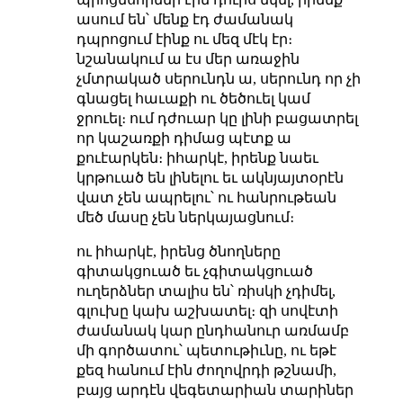
ասում են՝ մենք էդ ժամանակ
դպրոցում էինք ու մեզ մէկ էր։
նշանակում ա էս մեր առաջին
չմտրակած սերունդն ա, սերունդ որ չի
գնացել հաւաքի ու ծեծուել կամ
ջրուել։ ում դժուար կը լինի բացատրել
որ կաշառքի դիմաց պէտք ա
քուէարկեն։ իհարկէ, իրենք նաեւ
կրթուած են լինելու եւ ակնյայտօրէն
վատ չեն ապրելու՝ ու հանրութեան
մեծ մասը չեն ներկայացնում։
ու իհարկէ, իրենց ծնողները
գիտակցուած եւ չգիտակցուած
ուղերձներ տալիս են՝ ռիսկի չդիմել,
գլուխը կախ աշխատել։ զի սովէտի
ժամանակ կար ընդհանուր առմամբ
մի գործատու՝ պետութիւնը, ու եթէ
քեզ հանում էին ժողովրդի թշնամի,
բայց արդէն վեգետարիան տարիներ