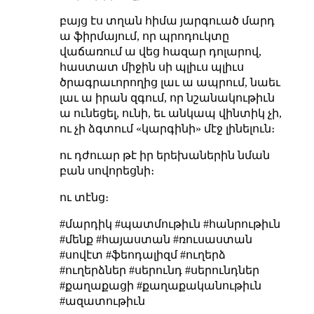
բայց էս տղան հիմա յարգուած մարդ
ա ֆիրմայում, որ պրոդուկտը
վաճառում ա վեց հազար դոլարով,
հաստատ միջին սի պլիւս պլիւս
ծրագրաւորողից լաւ ա ապրում, նաեւ
լաւ ա իրան զգում, որ նշանակութիւն
ա ունեցել, ունի, եւ անկապ վինտիկ չի,
ու չի ձգտում «կարգինի» մէջ լինելուն։
ու դժուար թէ իր երեխաներին նման
բան սովորեցնի։
ու տէնց։
#մարդիկ #պատմութիւն #հանրութիւն
#մենք #հայաստան #ռուսաստան
#սովէտ #ֆեոդալիզմ #ուղերձ
#ուղերձներ #սերունդ #սերունդներ
#քաղաքացի #քաղաքականութիւն
#ազատութիւն