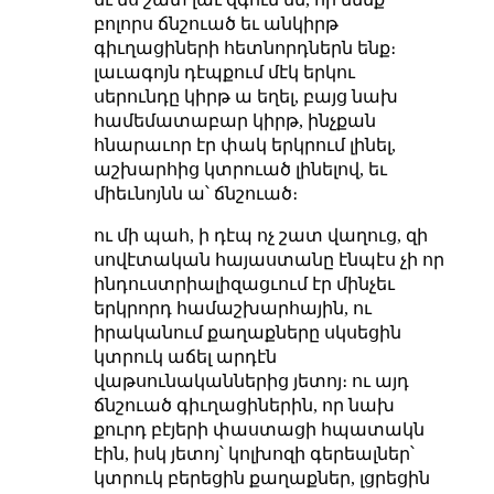
բոլորս ճնշուած եւ անկիրթ
գիւղացիների հետնորդներն ենք։
լաւագոյն դէպքում մէկ երկու
սերունդը կիրթ ա եղել, բայց նախ
համեմատաբար կիրթ, ինչքան
հնարաւոր էր փակ երկրում լինել,
աշխարհից կտրուած լինելով, եւ
միեւնոյնն ա՝ ճնշուած։
ու մի պահ, ի դէպ ոչ շատ վաղուց, զի
սովէտական հայաստանը էնպէս չի որ
ինդուստրիալիզացւում էր մինչեւ
երկրորդ համաշխարհային, ու
իրականում քաղաքները սկսեցին
կտրուկ աճել արդէն
վաթսունականներից յետոյ։ ու այդ
ճնշուած գիւղացիներին, որ նախ
քուրդ բէյերի փաստացի հպատակն
էին, իսկ յետոյ՝ կոլխոզի գերեալներ՝
կտրուկ բերեցին քաղաքներ, լցրեցին