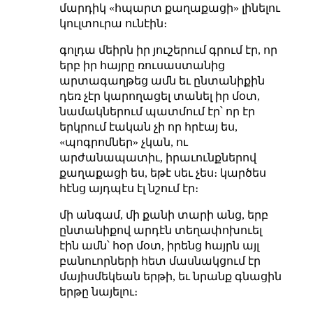
մարդիկ «հպարտ քաղաքացի» լինելու
կուլտուրա ունէին։
գոլդա մեիրն իր յուշերում գրում էր, որ
երբ իր հայրը ռուսաստանից
արտագաղթեց ամն եւ ընտանիքին
դեռ չէր կարողացել տանել իր մօտ,
նամակներում պատմում էր՝ որ էր
երկրում էական չի որ հրէայ ես,
«պոգրոմներ» չկան, ու
արժանապատիւ, իրաւունքներով
քաղաքացի ես, եթէ սեւ չես։ կարծես
հէնց այդպէս էլ նշում էր։
մի անգամ, մի քանի տարի անց, երբ
ընտանիքով արդէն տեղափոխուել
էին ամն՝ հօր մօտ, իրենց հայրն այլ
բանուորների հետ մասնակցում էր
մայիսմեկեան երթի, եւ նրանք գնացին
երթը նայելու։