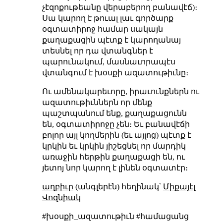
չէզոքութեանը վերաբերող բանավէճ)։
Սա կարող է թուալ լաւ գործարք
օգտատիրոջ համար սակայն
քաղաքացին պէտք է կարողանայ
տեսնել որ դա վտանգներ է
պարունակում, մասնաւորապէս
վտանգում է խօսքի ազատութիւնը։
Ու ամենակարեւորը, իրաւունքներն ու
ազատութիւններն որ մենք
պաշտպանում ենք, քաղաքացունն
են, օգտատիրոջը չեն։ Եւ բանավէճի
բոլոր այլ կողմերին (եւ այլոց) պէտք է
կրկին եւ կրկին յիշեցնել որ մարդիկ
առաջին հերթին քաղաքացի են, ու
յետոյ նոր կարող է լինեն օգտատէր։
աղբիւր
(անգլերէն) հեղինակ՝
Միքայէլ
Վոզնիակ
#խօսքի_ազատութիւն #համացանց