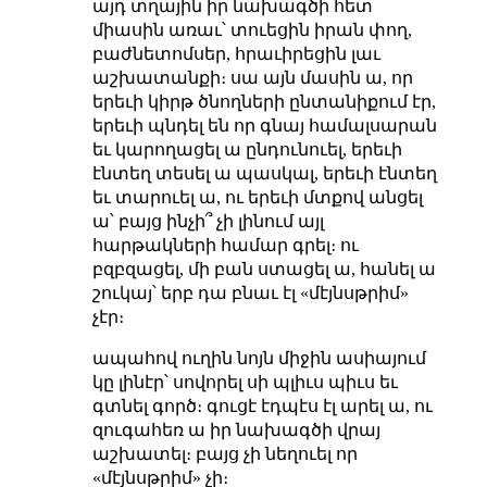
այդ տղային իր նախագծի հետ
միասին առաւ՝ տուեցին իրան փող,
բաժնետոմսեր, հրաւիրեցին լաւ
աշխատանքի։ սա այն մասին ա, որ
երեւի կիրթ ծնողների ընտանիքում էր,
երեւի պնդել են որ գնայ համալսարան
եւ կարողացել ա ընդունուել, երեւի
էնտեղ տեսել ա պասկալ, երեւի էնտեղ
եւ տարուել ա, ու երեւի մտքով անցել
ա՝ բայց ինչի՞ չի լինում այլ
հարթակների համար գրել։ ու
բզբզացել, մի բան ստացել ա, հանել ա
շուկայ՝ երբ դա բնաւ էլ «մէյնսթրիմ»
չէր։
ապահով ուղին նոյն միջին ասիայում
կը լինէր՝ սովորել սի պլիւս պիւս եւ
գտնել գործ։ գուցէ էդպէս էլ արել ա, ու
զուգահեռ ա իր նախագծի վրայ
աշխատել։ բայց չի նեղուել որ
«մէյնսթրիմ» չի։