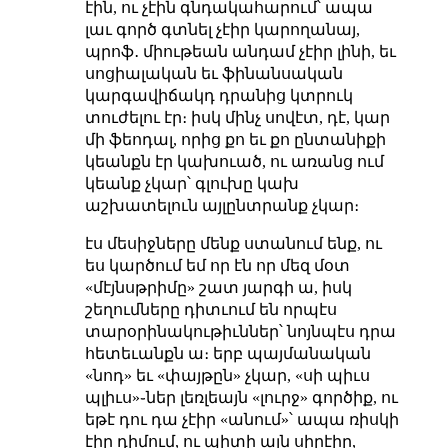
էին, ու չէին գնդակահարում՝ ապա
լաւ գործ գտնել չէիր կարողանայ,
պրոֆ․ միութեան անդամ չէիր լինի, եւ
սոցիալական եւ ֆինանսական
կարգավիճակդ դրանից կտրուկ
տուժելու էր։ իսկ մինչ սովէտ, դէ, կար
մի ֆեոդալ, որից քո եւ քո ընտանիքի
կեանքն էր կախուած, ու առանց ում
կեանք չկար՝ գլուխը կախ
աշխատելուն այլընտրանք չկար։
էս մեսիջները մենք ստանում ենք, ու
ես կարծում եմ որ էն որ մեզ մօտ
«մէյնսթրիմը» շատ յարգի ա, իսկ
շեղումները դիտւում են որպէս
տարօրինակութիւններ՝ նոյնպէս դրա
հետեւանքն ա։ երբ պայմանական
«նոդ» եւ «փայթըն» չկար, «սի պիւս
պլիւս»֊ներ լեռլեայն «լուրջ» գործիք, ու
եթէ դու դա չէիր «անում»՝ ապա ռիսկի
էիր դիմում, ու պիտի այն սիրէիր,