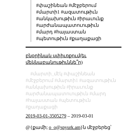
#փաշինեան #մէջբերում
#մարտի1 #ազատութիւն
#անկախութիւն #իրաւունք
#արժանապատուութիւն
#մարդ #հայաստան
#պետութիւն #քաղաքացի
բնօրինակ սփիւռքում(եւ
մեկնաբանութիւննե՞ր)
մարտի_մէկ
փաշինեան
մէջբերում
մարտի1
ազատութիւն
անկախութիւն
իրաւունք
արժանապատուութիւն
մարդ
հայաստան
պետութիւն
քաղաքացի
2019-03-01-3505279
–
2019-03-01
@{քամի;
o_o@spyurk.am
}ն մէջբերեց՝