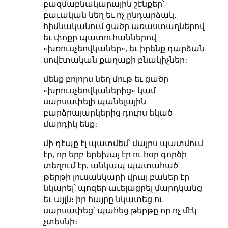
բազմաբնակարային շէնքեր՝
բաւական նեղ եւ ոչ ընդարձակ,
հիմնականում ցածր առաստաղներով
եւ փոքր պատուհաններով
«խռուսչեովկաներ», եւ իրենք դարձան
սովէտական քաղաքի բնակիչներ։
մենք բոլորս նեղ մութ եւ ցածր
«խրուսչեովկաներից» կամ
սարսափելի պանելային
բարձրայարկերից դուրս եկած
մարդիկ ենք։
մի դէպք էլ պատմեմ՝ մայրս պատմում
էր, որ երբ երեխայ էր ու հօր գործի
տեղում էր, անկապ պատահած
թերթի լուսանկարի վրայ բաներ էր
նկարել՝ պոզեր աւելացրել մարդկանց
եւ այլն։ իր հայրը նկատեց ու
սարսափեց՝ պահեց թերթը որ ոչ մէկ
չտեսնի։