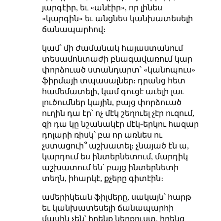
յարգէիր, եւ «անէիր», որ լինես
«կարգին» եւ անցնես կանխատեսելի
ճանապարհով։
կամ՝ մի ժամանակ հայաստանում
տեսամոնտաժի բնագավառում կար
փորձուած ստանդարտ՝ «կանոպուս»
ֆիրմայի տպասալներ։ դրանց հետ
համեմատելի, կամ գուցէ աւելի լաւ
լուծումներ կային, բայց փորձուած
ուղին դա էր՝ ոչ մէկ շեղուել չէր ուզում,
զի դա կը նշանակէր մէկ֊երկու հազար
դոլարի ռիսկ՝ բա որ առնես ու
չստացուի՞ աշխատել։ չնայած էն ա,
կարդում ես ինտերնետում, մարդիկ
աշխատում են՝ բայց ինտերնետի
տեղն, իհարկէ, քչերը գիտէին։
ամերիկեան ֆիլմերը, սակայն՝ հարթ
եւ կանխատեսելի ճանապարհի
մասին չեն՝ իրենք ներքուստ, իրենց