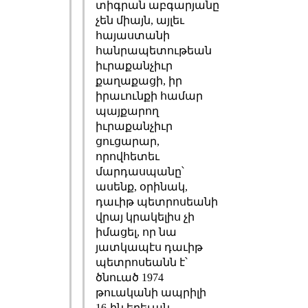
տիգրան աբգարյանը
չեն միայն, այլեւ
հայաստանի
հանրապետութեան
իւրաքանչիւր
քաղաքացի, իր
իրաւունքի համար
պայքարող
իւրաքանչիւր
ցուցարար,
որովհետեւ
մարդասպանը՝
ասենք, օրինակ,
դաւիթ պետրոսեանի
վրայ կրակելիս չի
իմացել, որ նա
յատկապէս դաւիթ
պետրոսեանն է՝
ծնուած 1974
թուականի ապրիլի
16-ին երեւան