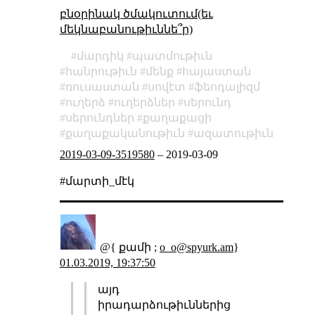
բնօրինակ ծմակուտում(եւ
մեկնաբանութիւննե՞ր)
մարդիկ
պատմութիւն
հանրութիւն
մենք
հայաստան
ռուսաստան
սովէտ
ֆեոդալիզմ
ուղերձ
ուղերձներ
սերունդ
սերունդներ
քաղաքացի
քաղաքականութիւն
ազատութիւն
2019-03-09-3519580
–
2019-03-09
#մարտի_մէկ
@{ քամի ;
o_o@spyurk.am
}
01.03.2019, 19:37:50
այդ
իրադարձութիւններից