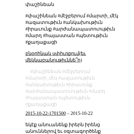
փաշինեան
#փաշինեան #մէջբերում #մարտի_մէկ
#ազատութիւն #անկախութիւն
#իրաւունք #արժանապատուութիւն
#մարդ #հայաստան #պետութիւն
#քաղաքացի
բնօրինակ սփիւռքում(եւ
մեկնաբանութիւննե՞ր)
փաշինեան
մէջբերում
մարտի_մէկ
ազատութիւն
անկախութիւն
իրաւունք
արժանապատուութիւն
մարդ
հայաստան
պետութիւն
քաղաքացի
2015-10-22-1701500
–
2015-10-22
եկէք անուանենք իրերն իրենց
անուններով եւ օգտագործենք