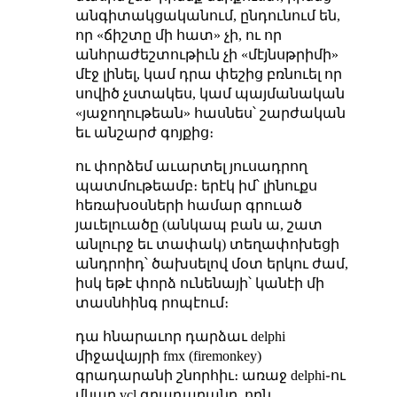
անգիտակցականում, ընդունում են,
որ «ճիշտը մի հատ» չի, ու որ
անհրաժեշտութիւն չի «մէյնսթրիմի»
մէջ լինել, կամ դրա փեշից բռնուել որ
սովիծ չստակես, կամ պայմանական
«յաջողութեան» հասնես՝ շարժական
եւ անշարժ գոյքից։
ու փորձեմ աւարտել յուսադրող
պատմութեամբ։ երէկ իմ՝ լինուքս
հեռախօսների համար գրուած
յաւելուածը (անկապ բան ա, շատ
անլուրջ եւ տափակ) տեղափոխեցի
անդրոիդ՝ ծախսելով մօտ երկու ժամ,
իսկ եթէ փորձ ունենայի՝ կանէի մի
տասնհինգ րոպէում։
դա հնարաւոր դարձաւ delphi
միջավայրի fmx (firemonkey)
գրադարանի շնորհիւ։ առաջ delphi֊ու
մկար vcl գրադարանը, որն