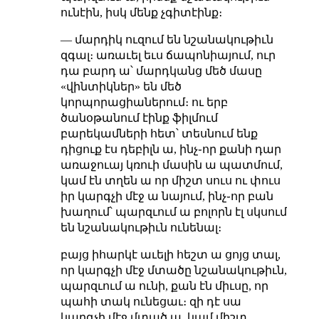
ունէին, իսկ մենք չգիտէինք։
— մարդիկ ուզում են նշանակութիւն
զգալ։ առաւել եւս ճապոնիայում, ուր
դա բարդ ա՝ մարդկանց մեծ մասը
«վինտիկներ» են մեծ
կորպորացիաներում։ ու երբ
ծանօթանում էինք ֆիլմում
բարեկամների հետ՝ տեսնում ենք
դիցուք էս դեբիլն ա, ինչ֊որ քանի դար
առաջուայ կռուի մասին ա պատմում,
կամ էն տղեն ա որ միշտ սուս ու փուս
իր կարգչի մէջ ա նայում, ինչ֊որ բան
խաղում՝ պարզւում ա բոլորն էլ սկսում
են նշանակութիւն ունենալ։
բայց իհարկէ աւելի հեշտ ա ցոյց տալ,
որ կարգչի մէջ մտածը նշանակութիւն,
պարզւում ա ունի, քան էն միւսը, որ
պահի տակ ունեցաւ։ զի դէ սա
կարգչի մէջ մտած ա, կամ միշտ