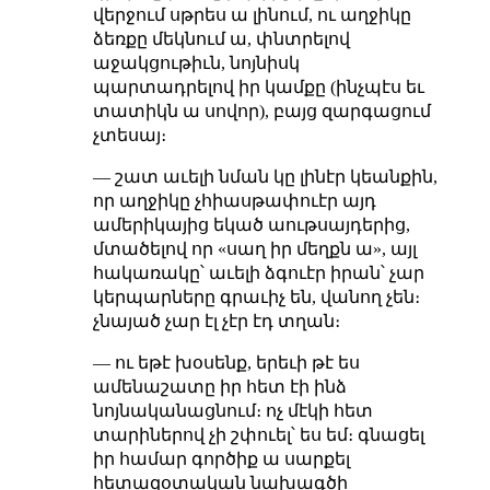
վերջում սթրես ա լինում, ու աղջիկը
ձեռքը մեկնում ա, փնտրելով
աջակցութիւն, նոյնիսկ
պարտադրելով իր կամքը (ինչպէս եւ
տատիկն ա սովոր), բայց զարգացում
չտեսայ։
— շատ աւելի նման կը լինէր կեանքին,
որ աղջիկը չհիասթափուէր այդ
ամերիկայից եկած աութսայդերից,
մտածելով որ «սաղ իր մեղքն ա», այլ
հակառակը՝ աւելի ձգուէր իրան՝ չար
կերպարները գրաւիչ են, վանող չեն։
չնայած չար էլ չէր էդ տղան։
— ու եթէ խօսենք, երեւի թէ ես
ամենաշատը իր հետ էի ինձ
նոյնականացնում։ ոչ մէկի հետ
տարիներով չի շփուել՝ ես եմ։ գնացել
իր համար գործիք ա սարքել
հետազօտական նախագծի