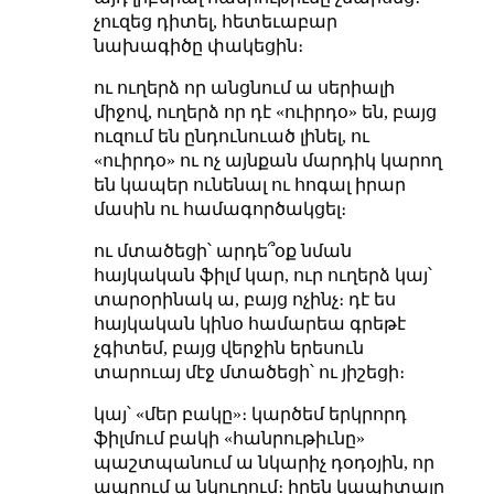
չուզեց դիտել, հետեւաբար
նախագիծը փակեցին։
ու ուղերձ որ անցնում ա սերիալի
միջով, ուղերձ որ դէ «ուիրդօ» են, բայց
ուզում են ընդունուած լինել, ու
«ուիրդօ» ու ոչ այնքան մարդիկ կարող
են կապեր ունենալ ու հոգալ իրար
մասին ու համագործակցել։
ու մտածեցի՝ արդե՞օք նման
հայկական ֆիլմ կար, ուր ուղերձ կայ՝
տարօրինակ ա, բայց ոչինչ։ դէ ես
հայկական կինօ համարեա գրեթէ
չգիտեմ, բայց վերջին երեսուն
տարուայ մէջ մտածեցի՝ ու յիշեցի։
կայ՝ «մեր բակը»։ կարծեմ երկրորդ
ֆիլմում բակի «հանրութիւնը»
պաշտպանում ա նկարիչ դօդօյին, որ
ապրում ա նկուղում։ իրեն կապիտալը