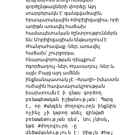
գործընթացների փորձը: Այդ
տարբերակն է՝ զանգվածային,
հրապարակային #մոբիլիզացիա, որի
առիթն առավել հաճախ
համապետական #ընտրություններն
են: Մոբիլիզացիան ենթադրում է
#հանրահավաք ֊ներ, առավել
հաճախ՝ շուրջօրյա,
հնարավորության դեպքում՝
#գործադուլ ֊ներ, #դասադուլ ֊ներ և
այլն: Բայց այդ ամենն
ինքնանպատակ չէ: «Խաղի» իմաստն
ուժային հավասարակշռության
ի վնաս գործող
խախտումն է
բռնապետական իշխանության: Պարզ
է, որ #անզեն ժողովուրդն ինքնին
ոչինչ չի կարող անել զինված
բռնապետության դեմ, նույնիսկ,
եթե #ժողովուրդ ֊ը
մեծամասնություն է: Միայն #հայ