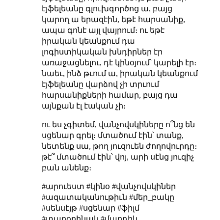
էյֆելեանը գլուխգործոց ա, բայց
կարող ա երազէին, եթէ հարսանիք,
ապա գոնէ այլ վայրում։ ու եթէ
իրական կեանքում դա
լոգիստիկական խնդիրներ էր
առաջացնելու, դէ կինօյում՝ կարելի էր։
նաեւ, ինձ թւում ա, իրական կեանքում
էյֆելեանը վարձով չի տրւում
հարսանիքների համար, բայց դա
այնքան էլ էական չի։
ու ես չգիտեմ, վանչովսկիները ո՞նց են
սցենար գրել։ մտածում էին՝ տանք,
նետենք սա, թող յուզուեն ժողովուրդը։
թէ՞ մտածում էին՝ վոյ, արի սէնց յուզիչ
բան անենք։
#արուեստ #կինօ #վանչովսկիներ
#ազատականութիւն #մեր_բակը
#սենսէյթ #սցենար #ֆիլմ
#տարօրինակ #մարդիկ