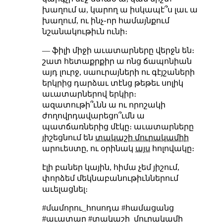
խաղում ա, կարող ա իսկապէ՞ս լաւ ա
խաղում, ու ինչ֊որ համայնքում
նշանակութիւն ունի։
— ֆիլի միջի աւատարները վերջն են։
շատ հետաքրքիր ա ոնց ճապոնիան
այդ լուրջ, սաուրայների ու գէյշաների
երկրից դարձաւ տէնց թեթեւ սոլիկ
աւատարներով երկիր։
ազատութի՞ւնն ա ու որոշակի
ժողովրդավարեցո՞ւմն ա
պատճառներից մէկը։ աւատարները
յիշեցնում են
տակաշի մուրակամիի
արուեստը, ու օրինակ
այս
հոլովակը։
էլի բաներ կային, հիմա չեմ յիշում,
փորձեմ մեկնաբանութիւններում
աւելացնել։
#մամորու_հոսոդա #համացանց
#աւատար #տակաշի_մուրակամի