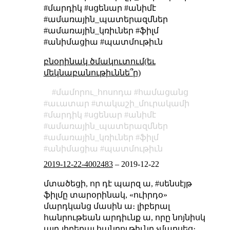
#մարդիկ #սցենար #անիմէ
#ամառային_պատերազմներ
#ամառային_կռիւներ #ֆիլմ
#անիմացիա #պատմութիւն
բնօրինակ ծմակուտում(եւ
մեկնաբանութիւննե՞ր)
մամորու_հոսոդա
համացանց
աւատար
տակաշի_մուրակամի
մարդիկ
սցենար
անիմէ
ամառային_պատերազմներ
ամառային_կռիւներ
ֆիլմ
անիմացիա
պատմութիւն
2019-12-22-4002483
–
2019-12-22
մտածեցի, որ դէ պարզ ա, #սենսէյթ
ֆիլմը տարօրինակ, «ուիրդօ»
մարդկանց մասին ա։ լիբերալ
հանրութեան արդիւնք ա, որը նոյնիսկ
այդ լիբերալ հանրութիւնը չմարսեց։