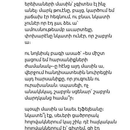
երեխաների մասին՝ չգիտես էլ ինչ
անել։ մարկ թուէնը, բայց, կարծում եմ
յաճախ էր հեգնում, ու բնաւ նկատի
չունէր որ էդ լաւ ձեւ ա՝
ամուսնութեամբ աւարտելը,
փոխարէնը նկատի ունէր, որ շաբլոն
ա։
ու նոյնիսկ բագի ասած՝ «ես միշտ
լացում եմ հարսանիքների
ժամանակ»֊ը հէնց այդ մասին ա,
վերջում հանդիսատեսին նուիրեցին
այդ հարսանիքը, որ յուզուեն ու
ուրախանան։ սպասելի, ոչ
անակնկալ, շաբլոն սցենար՝ շաբլոն
մարդկանց համա՞ր։
պօպի մասին ա նաեւ էյֆելեանը։
նկատե՞լ էք, սեւերի ցածրորակ
հոլովակներում կայ շիկ։ դէ հայկական
հոլովակներում էլ՝ գիտեմ, զի էդ