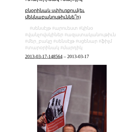
բնօրինակ սփիւռքում(եւ
մեկնաբանութիւննե՞ր)
սենսէյթ
արուեստ
կինօ
վանչովսկիներ
ազատականութիւն
մեր_բակը
սենսէյթ
սցենար
ֆիլմ
տարօրինակ
մարդիկ
2013-03-17-148564
–
2013-03-17