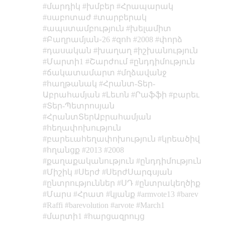
մարդիկ
խմբեր
Հրապարակ
սաբոտաժ
տարբերակ
ապստամբություն
խելամիտ
Բաղրամյան֊26
զոհ
2008
փորձ
դասական
խաղաղ
իշխանություն
Մարտի1
Շարժում
ընդդիմություն
ճակատամարտ
մղձավանջ
հաղթանակ
Հրանտ-Տեր-
Աբրահամյան
Լեւոն
Րաֆֆի
բարեւ
Տեր-Պետրոսյան
ՀրանտՏերԱբրահամյան
հեղափոխություն
բարեւահեղափոխություն
կրեածիվ
հղանցք
2013
2008
քաղաքականություն
ընդդիմություն
Միշիկ
Սերժ
ՍերժՍարգսյան
ընտրություններ
ՍԴ
ընտրակեղծիք
Մարս
Հրատ
կյանք
armvote13
barev
Raffi
barevolution
arvote
March1
մարտի1
հարցազրույց