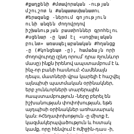
#քաղքենի #մտավորական ֊ության
մշուշոտ և #անպատասխանատու
#երազանք ֊ներում գոյություն
ունի անզեն ժողովրդով
իշխանության բաստիոններ գրոհելու
#սցենար ֊ը կամ էլ «սոցիալական
բունտ» առասպելաբանական #հղանցք
֊ը (#կոնցեպտ ֊ը), համաձայն որի
ժողովուրդը (ընդ որում՝ դրա #չունևոր
մասը) ինքն իրենով ապստամբում է և
ինչ-որ բանի հասնում: Համենայն
դեպս, մատների վրա կարելի է հաշվել
այնպիսի պատմական օրինակներ,
երբ չունևորների տարերային
#ապստամբություն ֊ները բերել են
իշխանության փոփոխության, եթե
այդպիսի օրինակներ առհասարակ
կան:
#Հեղափոխոթյուն ֊ը միտք է,
կազմակերպվածություն և հստակ
կամք, որը հենվում է #միջին֊դաս ֊ի,