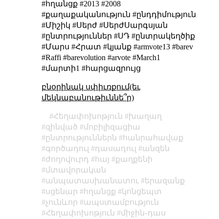
#հղանցք #2013 #2008
#քաղաքականություն #ընդդիմություն
#Միշիկ #Սերժ #ՍերժՍարգսյան
#ընտրություններ #ՍԴ #ընտրակեղծիք
#Մարս #Հրատ #կյանք #armvote13 #barev
#Raffi #barevolution #arvote #March1
#մարտի1 #հարցազրույց
բնօրինակ սփիւռքում(եւ
մեկնաբանութիւննե՞ր)
Հեղափոխոթյուն
խաղաղ
զինված
մոբիլիզացիա
ընտրություններն
հանրահավաք
գործադուլ
դասադուլ
անզեն
ժողովուրդ
հայ
քաղքենի
մտավորական
անպատասխանատու
երազանք
սցենար
հղանցք
կոնցեպտ
չունևոր
ապստամբություն
Հեղափոխոթյուն
միջին֊դաս