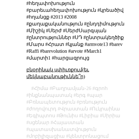
#հեղափոխություն
#բարեւահեղափոխություն #կրեածիվ
#հղանցք #2013 #2008
#քաղաքականություն #ընդդիմություն
#Միշիկ #Սերժ #ՍերժՍարգսյան
#ընտրություններ #ՍԴ #ընտրակեղծիք
#Մարս #Հրատ #կյանք #armvote13 #barev
#Raffi #barevolution #arvote #March1
#մարտի1 #հարցազրույց
բնօրինակ սփիւռքում(եւ
մեկնաբանութիւննե՞ր)
Հիմա
Բաղրամյան֊26
գրոհ
ինքնանպատակ
երգ
պար
Բռնապետություն
բռնություն
ժողովուրդ
Վրաստան
Ուկրաինա
Եգիպտոս
Թունիս
Լիբիա
Սիրիա
սցենար
Հայաստան
պատասխանատվություն
մոբիլիզացիա
կենտրոնացում