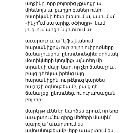
աղջիկը, որը բոլորից չքաղցր ա,
միեւնոյն ա, քաղցր բաներ ունի՝
ոստիկանի հետ խօսում ա, ասում ա՝
«ինչո՞ւմ սա արիք, օֆիսըր», կամ
յուզւում արցունկոտւում ա։
աւարտւում ա՝ էյֆելեանում
հարսանիքով։ ուր բոլոր ուիրդօները
ճանաչուեցին, ընդունուեցին։ օրինակ՝
մօտիկների կողմից։ այնտեղ մի
տրանսի մայր կար, որ չէր ճանաչում,
բայց դէ եկաւ իրենց այդ
հարսանիքին, ու թէկուզ կարծես
հաշիշի օգնութեամբ, բայց դէ
ճանաչեց, ընդունեց, ու ուրախացան
բոլորը։
մարկ թուէնն էր կարծես գրում, որ երբ
աւարտում ես գիրք մեծերի մասին՝
պարզ ա՝ աւարտում ես
ամուսնութեամբ։ երբ աւարտում ես