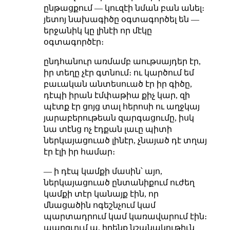
ընթացքում — կուզէի նման բան անել։
յետոյ նախագիծը օգտագործել են —
երջանիկ կը լինէի որ մէկը
օգտագործէր։
ընդհանուր առմամբ աութսայդեր էր,
իր տեղը չէր գտնում։ ու կարծում եմ
բաւական անտեսուած էր իր գիծը,
դէպի իրան էմփաթիա քիչ կար, զի
պէտք էր ցոյց տալ հերոսի ու աղջկայ
յարաբերութեան զարգացումը, իսկ
նա տէնց ոչ էդքան լաւը պիտի
ներկայացուած լինէր, չնայած դէ տղայ
էր էլի իր համար։
— ի դէպ կամքի մասին՝ այո,
ներկայացուած ընտանիքում ուժեղ
կամքի տէր կանայք էին, որ
մնացածին ոգեշնչում կամ
պարտադրում կամ կառավարում էին։
պարզւում ա, իրենք նշանակութիւն