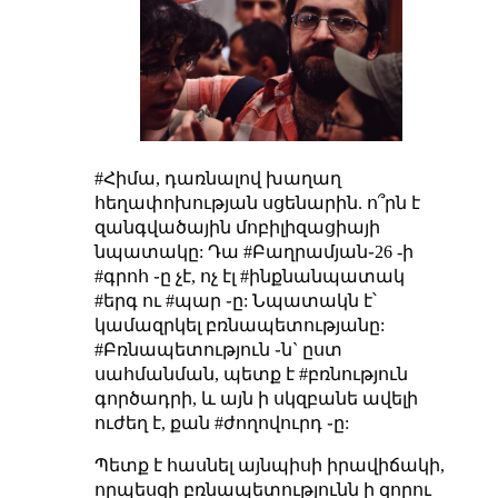
#Հիմա, դառնալով խաղաղ
հեղափոխության սցենարին. ո՞րն է
զանգվածային մոբիլիզացիայի
նպատակը: Դա #Բաղրամյան֊26 -ի
#գրոհ ֊ը չէ, ոչ էլ #ինքնանպատակ
#երգ ու #պար ֊ը: Նպատակն է՝
կամազրկել բռնապետությանը:
#Բռնապետություն ֊ն` ըստ
սահմանման, պետք է #բռնություն
գործադրի, և այն ի սկզբանե ավելի
ուժեղ է, քան #ժողովուրդ ֊ը:
Պետք է հասնել այնպիսի իրավիճակի,
որպեսզի բռնապետությունն ի զորու