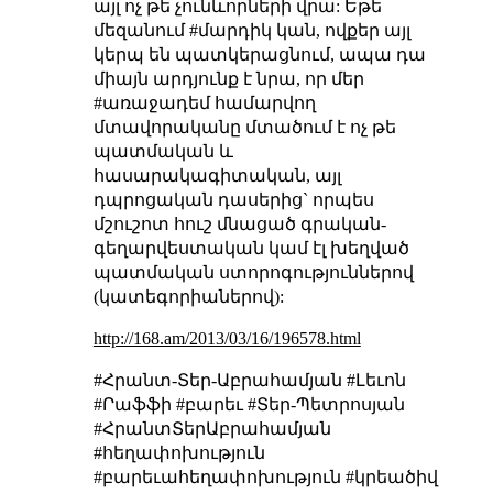
այլ ոչ թե չունևորների վրա:
Եթե
մեզանում #մարդիկ կան, ովքեր այլ
կերպ են պատկերացնում, ապա դա
միայն արդյունք է նրա, որ մեր
#առաջադեմ համարվող
մտավորականը մտածում է ոչ թե
պատմական և
հասարակագիտական, այլ
դպրոցական դասերից` որպես
մշուշոտ հուշ մնացած գրական-
գեղարվեստական կամ էլ խեղված
պատմական ստորոգություններով
(կատեգորիաներով):
http://168.am/2013/03/16/196578.html
#Հրանտ-Տեր-Աբրահամյան #Լեւոն
#Րաֆֆի #բարեւ #Տեր-Պետրոսյան
#ՀրանտՏերԱբրահամյան
#հեղափոխություն
#բարեւահեղափոխություն #կրեածիվ