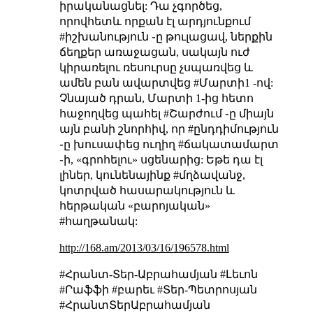
իրականացնել: Դա չգործեց,
որովհետև որքան էլ արդյունքում
#իշխանություն ֊ը թուլացավ, ներքին
ճեղքեր առաջացան, սակայն ուժ
կիրառելու ռեսուրսը չսպառվեց և
ամեն բան ավարտվեց #Մարտի1 -ով:
Չնայած դրան, Մարտի 1-ից հետո
հաջողվեց պահել #Շարժում ֊ը միայն
այն բանի շնորհիվ, որ #ընդդիմություն
֊ը խուսափեց ուղիղ #ճակատամարտ
֊ի, «գրոհելու» սցենարից: Եթե դա էլ
լիներ, կունենայինք #մղձավանջ,
կոտրված հասարակություն և
հերթական «բարոյական»
#հաղթանակ:
http://168.am/2013/03/16/196578.html
#Հրանտ-Տեր-Աբրահամյան #Լեւոն
#Րաֆֆի #բարեւ #Տեր-Պետրոսյան
#ՀրանտՏերԱբրահամյան