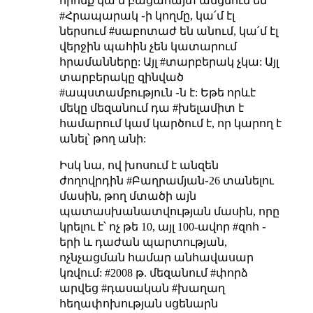
որոնք կա՛մ բացահայտ անցնում են
#Հրապարակ ֊ի կողմը, կա՛մ էլ
ներսում #սաբոտաժ են անում, կա՛մ էլ
վերջին պահին չեն կատարում
հրամանները: Այլ #տարբերակ չկա: Այլ
տարբերակը զինված
#ապստամբություն ֊ն է: Եթե որևէ
մեկը մեզանում դա #խելամիտ է
համարում կամ կարծում է, որ կարող է
անել՝ թող անի:
Իսկ նա, ով խոսում է անզեն
ժողովրդին #Բաղրամյան֊26 տանելու
մասին, թող մտածի այն
պատասխանատվության մասին, որը
կրելու է՝ ոչ թե 10, այլ 100-ավոր #զոհ ֊
երի և դաժան պարտության,
ոչնչացման համար անհավասար
կռվում: #2008 թ. մեզանում #փորձ
արվեց #դասական #խաղաղ
հեղափոխության սցենարն