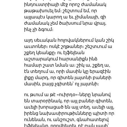
ինդուստրիայի մէջ որոշ ժամանակ
թաթախուել եմ։ շեշտում եմ, որ
այլապէս կարող ա եւ չիմանայի, զի
ժամանակ չեմ ծախսում նրա վրայ,
ինչ չի ձգում։
այդ սեւական հոլովակներում կան շիկ
աւտոներ։ ոսկէ շղթաներ։ շեշտւում ա
շքեղ կեանքը։ ու էյֆելեան
աշտարակում հարսանիքն ինձ
համար շատ նման ա։ շիկ ա, շքեղ ա,
էն տեղում ա, որի մասին կը երազէին
լիքը մարդ, որ գիտեն յայտնի բաների
մասին, բայց չգիտեն՝ ոչ յայտնի։
ու թւում ա թէ «ուիրդօ»֊ները նրանով
են տարօրինակ, որ այլ բաներ գիտեն,
աւելի խորացած են այլ տեղ, աւելի այլ,
իրենց նախասիրութիւնները պիտի որ
ունենան, ու անշուշտ, գնահատելով
էյֆելեանը, որովհետեւ դէ բան չասի՝