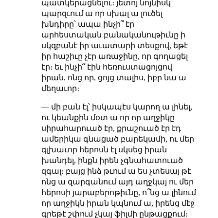
պատկերացնելու։ յետոյ նոյնիսկ
պարզւում ա որ սխալ ա լուծել
խնդիրը՝ ապա ինչի՞ էր
արհեստական բանականութիւնը ի
սկզբանէ իր աւատարի տեսքով, եթէ
իր հաշիւը չէր առաջինը, որ գողացել
էր։ եւ ինչի՞ էին հեռուստացոյցով
իրան, ոնց որ, ցոյց տալիս, իբր նա ա
մեղաւոր։
— մի բան էլ՝ իսկապէս կարող ա լինել,
ու կեանքին մօտ ա որ որ աղջիկը
սիրահարուած էր, քրաշուած էր էդ
ամերիկա գնացած բարեկամի, ու մեր
գլխաւոր հերոսն էլ սկսեց իրան
խանդել, ինքն իրեն չգնահատուած
զգալ։ բայց ինձ թւում ա ես չտեսայ թէ
ոնց ա զարգանում այդ աղջկայ ու մեր
հերոսի յարաբերոթիւնը, ո՞նց ա լինում
որ աղջիկն իրան կպնում ա, իրենց մէջ
գրեթէ շփում չկայ ֆիլմի ընթացքում։