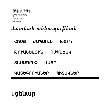
մատեան անկապութեան
ՀՈՍՔ
ԺԱՊԱՒԷՆ
ԽՑԻԿ
ԹՈՒԱՆՇԱՅԻՆ
ՈՍՊՆԵԱԿ
ՏԵՍԱԾՐԻՉ
ՎԱՅՐ
ԿԱՏԵԳՈՐԻԱՆԵՐ
ՊԻՏԱԿՆԵՐ
սցենար