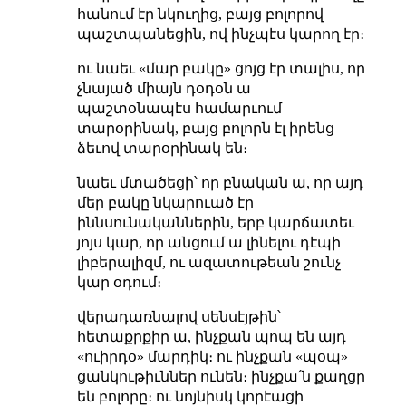
հանում էր նկուղից, բայց բոլորով
պաշտպանեցին, ով ինչպէս կարող էր։
ու նաեւ «մար բակը» ցոյց էր տալիս, որ
չնայած միայն դօդօն ա
պաշտօնապէս համարւում
տարօրինակ, բայց բոլորն էլ իրենց
ձեւով տարօրինակ են։
նաեւ մտածեցի՝ որ բնական ա, որ այդ
մեր բակը նկարուած էր
իննսունականներին, երբ կարճատեւ
յոյս կար, որ անցում ա լինելու դէպի
լիբերալիզմ, ու ազատութեան շունչ
կար օդում։
վերադառնալով սենսէյթին՝
հետաքրքիր ա, ինչքան պոպ են այդ
«ուիրդօ» մարդիկ։ ու ինչքան «պօպ»
ցանկութիւններ ունեն։ ինչքա՛ն քաղցր
են բոլորը։ ու նոյնիսկ կորէացի