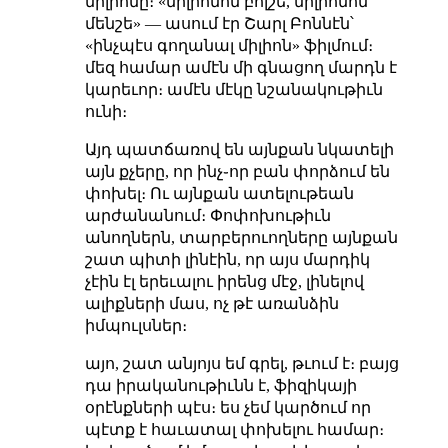
միլիոնը։ «միլիոնոմ բոլշե, միլիոնոմ
մենշե» — ասում էր Շարլ Բոննէն՝
«ինչպէս գողանալ միլիոն» ֆիլմում։
մեզ համար ամէն մի գնացող մարդն է
կարեւոր։ ամէն մէկը նշանակութիւն
ունի։
Այդ պատճառով են այնքան նկատելի
այն քչերը, որ ինչ֊որ բան փորձում են
փոխել։ Ու այնքան ատելութեան
արժանանում։ Փոփոխութիւն
անողներն, տարբերուողները այնքան
շատ պիտի լինէին, որ այս մարդիկ
չէին էլ երեւալու իրենց մէջ, լինելով
ալիքների մաս, ոչ թէ առանձին
իմպուլսներ։
այո, շատ անյոյս եմ գրել, թւում է։ բայց
դա իրականութիւնն է, ֆիզիկայի
օրէնքների պէս։ ես չեմ կարծում որ
պէտք է հաւատալ փոխելու համար։