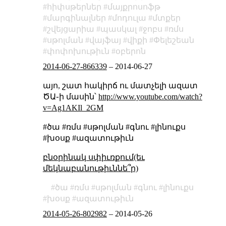
հիփսթերներ
մայքրոսոֆթ
մարգինալներ
մոդուլա
մտքեր
շվեյցարիա
պասկալ
ջոբս
ռմս
սթոլման
վայֆայ
վիքի
Փելեշեան
փոփոխութիւն
օբերոն
2014-06-27-866339
–
2014-06-27
այո, շատ հակիրճ ու մատչելի ազատ
ԾԱ֊ի մասին՝
http://www.youtube.com/watch?
v=Ag1AKIl_2GM
#ծա #ռմս #սթոլման #գնու #լինուքս
#խօսք #ազատութիւն
բնօրինակ սփիւռքում(եւ
մեկնաբանութիւննե՞ր)
ծա
ռմս
սթոլման
գնու
լինուքս
խօսք
ազատութիւն
2014-05-26-802982
–
2014-05-26