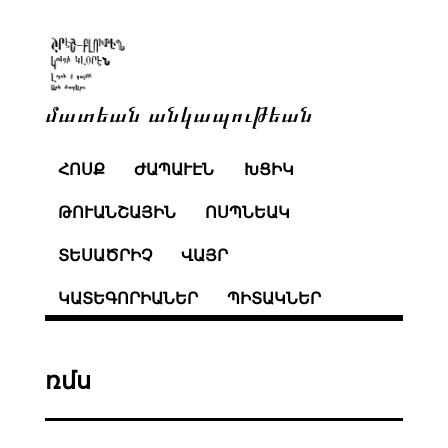
մատեան անկապութեան
ՀՈՍՔ
ԺԱՊԱՒԷՆ
ԽՑԻԿ
ԹՈՒԱՆՇԱՅԻՆ
ՈՍՊՆԵԱԿ
ՏԵՍԱԾՐԻՉ
ՎԱՅՐ
ԿԱՏԵԳՈՐԻԱՆԵՐ
ՊԻՏԱԿՆԵՐ
ռմս