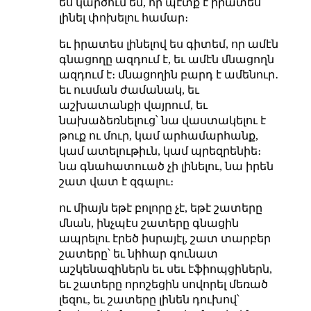
ես կարծում եմ, որ պէտք է իրատես
լինել փոխելու համար։
եւ իրատես լինելով ես գիտեմ, որ ամէն
գնացողը ազդում է, եւ ամէն մնացողն
ազդում է։ մնացողին բարդ է ամենուր․
եւ ուսման ժամանակ, եւ
աշխատանքի վայրում, եւ
նախաձեռնելուց՝ նա վաստակելու է
թուք ու մուր, կամ արհամարհանք,
կամ ատելութիւն, կամ պրեզրենիե։
նա գնահատուած չի լինելու, նա իրեն
շատ վատ է զգալու։
ու միայն եթէ բոլորը չէ, եթէ շատերը
մնան, ինչպէս շատերը գնացին
ապրելու էրեծ իսրայէլ, շատ տարբեր
շատերը՝ եւ նիհար գունատ
աշկենազիներն եւ սեւ էֆիոպցիներն,
եւ շատերը որոշեցին սովորել մեռած
լեզու, եւ շատերը լինեն դուխով՝