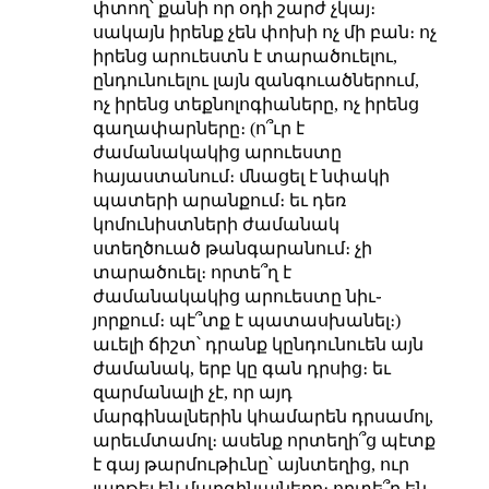
փտող՝ քանի որ օդի շարժ չկայ։
սակայն իրենք չեն փոխի ոչ մի բան։ ոչ
իրենց արուեստն է տարածուելու,
ընդունուելու լայն զանգուածներում,
ոչ իրենց տեքնոլոգիաները, ոչ իրենց
գաղափարները։ (ո՞ւր է
ժամանակակից արուեստը
հայաստանում։ մնացել է նփակի
պատերի արանքում։ եւ դեռ
կոմունիստների ժամանակ
ստեղծուած թանգարանում։ չի
տարածուել։ որտե՞ղ է
ժամանակակից արուեստը նիւ֊
յորքում։ պէ՞տք է պատասխանել։)
աւելի ճիշտ՝ դրանք կընդունուեն այն
ժամանակ, երբ կը գան դրսից։ եւ
զարմանալի չէ, որ այդ
մարգինալներին կհամարեն դրսամոլ,
արեւմտամոլ։ ասենք որտեղի՞ց պէտք
է գայ թարմութիւնը՝ այնտեղից, ուր
յաղթել են մարգինալները։ որտե՞ղ են