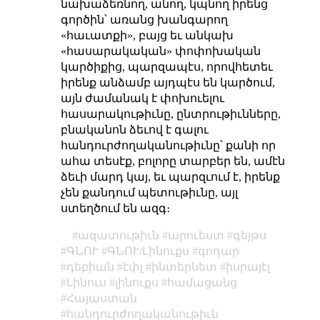
նախաձեռնող, անող, կպնող իրենց
գործին՝ առանց խանգարող
«հաւատքի», բայց եւ անկախ
«հասարակական» փոփոխական
կարծիքից, պարզապէս, որովհետեւ
իրենք անձամբ այդպէս են կարծում,
այն ժամանակ է փոխուելու
հասարակութիւնը, ընտրութիւնները,
բնականոն ձեւով է գալու
հանդուրժողականութիւնը՝ քանի որ
ահա տեսէք, բոլորը տարբեր են, ամէն
ձեւի մարդ կայ, եւ պարզւում է, իրենք
չեն քանդում պետութիւնը, այլ
ստեղծում են ազգ։
ազատութիւն
արուեստ
գեյթս
ԳՆՈՒ
ԳՆՈՒ/Լինուքս
գոդար
դեբիան
էփլ
ինտերնետ
իսրայէլ
Լինուս
լինուքս
համացանց
Հայաստան
հանդուրժողականութիւն