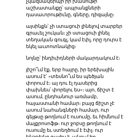
չկազմակերպի իր խանութի
աշխատանքը՝ ապրանքների
դասաւորութիւնը, գները, դիզայնը։
այսինքն՝ չի ստացուի լինելով տարբեր
գրաւել շուկան։ չի ստացուի լինել
տեղական գուգլ, կամ էփլ, որը դուրս է
եկել աւտոտնակից։
նոյնը՝ ինդիւիդների մակարդակում է։
յիշո՞ւմ էք, երբ հայրը, իր երեխային
ասում է՝ «տեսնո՞ւմ ես պեծյան
փորում է։ այ դու էլ դասերից
փախնես՝ փորելու ես»։ այո, ճիշտ է
ասում, ընդհանուր առմամբ,
հայաստանի համար։ բայց ճիշտ չէ
ասում նահանգների համար, ուր
գեյթսը թողնում է ուսումը, եւ հիմնում է
մայքրոսոֆթ։ ուր ջոբսը թողնում է
ուսումը եւ ստեղծում է էփլ։ ուր
էյնշթեյնը գալիս է, անում իր