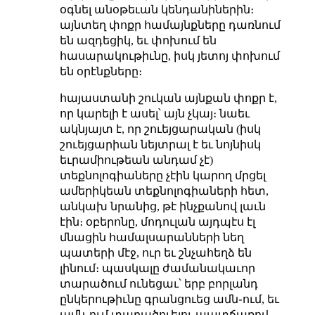
օգնել անօթեւան կենդանիներին։
այնտեղ փոքր համայնքները դառնում
են ազդեցիկ, եւ փոխում են
հասարակութիւնը, իսկ յետոյ փոխում
են օրէնքները։
հայաստանի շուկան այնքան փոքր է,
որ կարելի է ասել՝ այն չկայ։ նաեւ
ակնյայտ է, որ շուեյցարական (իսկ
շուեյցարիան նեյտրալ է եւ նոյնիսկ
եւրամիութեան անդամ չէ)
տեքնոլոգիաները չէին կարող մրցել
ամերիկեան տեքնոլոգիաների հետ,
անկախ նրանից, թէ ինչքանով լաւն
էին։ օբերոնը, մոդուլան այդպէս էլ
մնացին համալսարանների նեղ
պատերի մէջ, ուր եւ շնչահեղձ են
լինում։ պասկալը ժամանակաւոր
տարածում ունեցաւ՝ երբ բորլանդ
ընկերութիւնը գրանցուեց ամն֊ում, եւ
ամն֊ում տարածուելու պատճառով