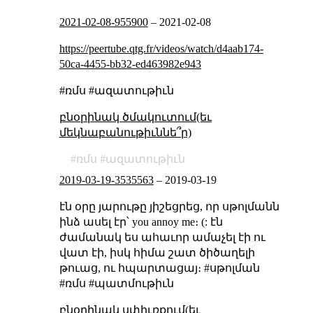
2021-02-08-955900
–
2021-02-08
https://peertube.qtg.fr/videos/watch/d4aab174-
50ca-4455-bb32-ed463982e943
#ռմս #ազատութիւն
բնօրինակ ծմակուտում(եւ
մեկնաբանութիւննե՞ր)
ռմս
ազատութիւն
2019-03-19-3535563
–
2019-03-19
էն օրը յարութը յիշեցրեց, որ սթոլմանն
ինձ ասել էր՝ you annoy me։ (: էն
ժամանակ ես ահաւոր ամաչել էի ու
վատ էի, իսկ հիմա շատ ծիծաղելի
թուաց, ու հպարտացայ։ #սթոլման
#ռմս #պատմութիւն
բնօրինակ սփիւռքում(եւ