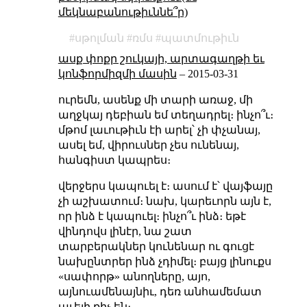
մեկնաբանութիւննե՞ր)
սթոլման
ռմս
պատմութիւն
ասք փոքր շուկայի, արտագաղթի եւ
կոնֆորմիզմի մասին
–
2015-03-31
ուրեմն, ասենք մի տարի առաջ, մի
աղջկայ դեբիան եմ տեղադրել։ ինչո՞ւ։
մթոմ լաւութիւն էի արել՝ չի փչանայ,
ասել եմ, վիրուսներ չես ունենայ,
հանգիստ կապրես։
վերջերս կապուել է։ ասում է՝ վայֆայը
չի աշխատում։ նախ, կարեւորն այն է,
որ ինձ է կապուել։ ինչո՞ւ ինձ։ եթէ
վինդովս լինէր, նա շատ
տարբերակներ կունենար ու գուցէ
նախընտրեր ինձ չդիմել։ բայց լինուքս
«սափորթ» անողները, այո,
այնուամենայնիւ, դեռ անհամեմատ
աւելի քիչ են։