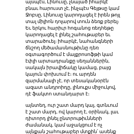
այսպէս, Լինուսը, չնայած իհարկէ
բնաւ հարուստ չէ, ինչպէս Գեյթսը կամ
Ջոբսը, Լինուսը կարողացել է իրեն թոյլ
տալ միլիոն դոլարով տուն ձեռք բերել։
Եւ երկու հարիւր հոգանոց ռեդհեթը
կարողացել է լինել շահութաբեր եւ
տարածուել։ իհարկէ, նահանգների
ճնշող մեծամասնութիւնը դեռ
օգտագործում է մայքրոսոֆթի կամ
էփլի արտադրանքը սեղաններին,
սակայն իրավիճակը կամաց, բայց
կայուն փոխւում է։ ու արդեն
զարմանալի չէ, որ տեսականօրէն
ազատ անդրոիդը, լինուքս միջուկով,
դէ ֆակտո ստանդարտ է։
այնտեղ, ուր շատ մարդ կայ, գտնւում
է շատ մարդ, ով կարող է, օրինակ, լաւ
դիտորդ լինել ընտրութիւնների
ժամանակ, կամ աջակցում է ոչ
այնքան շահութաբեր մտքին՝ ասենք