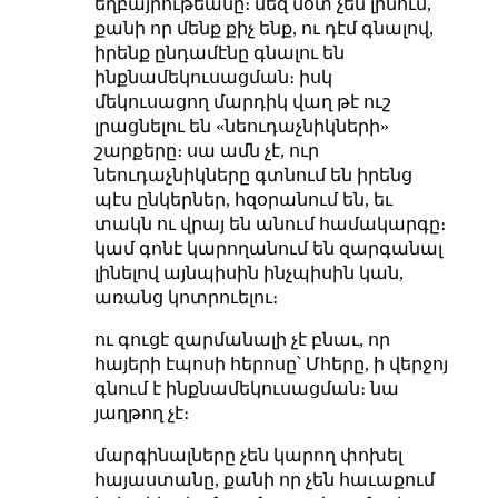
եղբայրութեանը։ մեզ մօտ չեն լինում,
քանի որ մենք քիչ ենք, ու դէմ գնալով,
իրենք ընդամէնը գնալու են
ինքնամեկուսացման։ իսկ
մեկուսացող մարդիկ վաղ թէ ուշ
լրացնելու են «նեուդաչնիկների»
շարքերը։ սա ամն չէ, ուր
նեուդաչնիկները գտնում են իրենց
պէս ընկերներ, հզօրանում են, եւ
տակն ու վրայ են անում համակարգը։
կամ գոնէ կարողանում են զարգանալ
լինելով այնպիսին ինչպիսին կան,
առանց կոտրուելու։
ու գուցէ զարմանալի չէ բնաւ, որ
հայերի էպոսի հերոսը՝ Մհերը, ի վերջոյ
գնում է ինքնամեկուսացման։ նա
յաղթող չէ։
մարգինալները չեն կարող փոխել
հայաստանը, քանի որ չեն հաւաքում