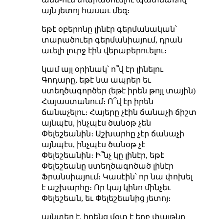
այն յետոյ հասաւ մեզ։
եթէ օբերոնը լինէր գերմանական՝
տարածուեր գերմանիայում, դրան
աւելի լուրջ էին վերաբերուելու։
կամ այլ օրինակ՝ ո՞վ էր լինելու
Գոդարը, եթէ նա ապրեր եւ
ստեղծագործեր (եթէ իրեն թոյլ տային)
Հայաստանում։ Ո՞վ էր իրեն
ճանաչելու։ Հայերը չէին ճանաչի ճիշտ
այնպէս, ինչպէս ծանօթ չեն
Փելեշեանին։ Աշխարհը չէր ճանաչի
այնպէս, ինչպէս ծանօթ չէ
Փելեշեանին։ Ի՞նչ կը լինէր, եթէ
Փելեշեանը ստեղծագոծած լինէր
Ֆրանսիայում։ Կասէին՝ որ նա փոխել
է աշխարհը։ Որ կայ կինո մինչեւ
Փելեշեան, եւ Փելեշեանից յետոյ։
այնտեղ է, իրենց մօտ է երբ
փայթնը