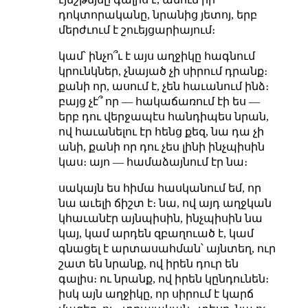
դոկտորականը, նրանից յետոյ, երբ
մերժւում է շուեյցարիայում։
կամ՝ ինչո՞ւ է այս աղջիկը հագնում
կրունկներ, չնայած չի սիրում դրանք։
քանի որ, ասում է, չեն հաւանում ինձ։
բայց չէ՞ որ — հակաճառում էի ես —
երբ դու վերջապէս հանդիպես նրան,
ով հաւանելու էր հենց քեզ, նա դա չի
անի, քանի որ դու չես լինի ինչպիսին
կաս։ այո — համաձայնում էր նա։
սակայն ես հիմա հասկանում եմ, որ
նա աւելի ճիշտ է։ նա, ով այդ աղջկան
կհաւանէր այնպիսին, ինչպիսին նա
կայ, կամ արդեն զբաղուած է, կամ
գնացել է արտասահման՝ այնտեղ, ուր
շատ են նրանք, ով իրեն դուր են
գալիս։ ու նրանք, ով իրեն կընդունեն։
իսկ այն աղջիկը, որ սիրում է կարճ