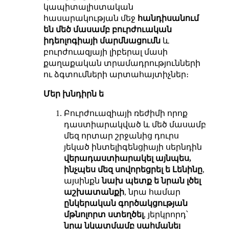
կապիտալիստական
հասարակության մեջ
հանդիսանում
են մեծ մասամբ բուրժուական
իդեոլոգիայի մարմնացումն
և
բուրժուազյայի լիբերալ մասի
քաղաքական տրամադրությունների
ու ձգտումների արտահայտիչներ։
Մեր խնդիրն ե
Բուրժուազիայի ռեժիմի որոք
դաստիարակված և մեծ մասամբ
մեզ որտար շրջանից դուրս
յեկած ինտելիգենցիայի սերնդին
վերադաստիարակել այնպես,
ինչպես մեզ սովորեցրել ե Լենինը
,
այսինքն
նախ պետք ե նրան լծել
աշխատանքի
, նրա համար
ընկերական գործակցության
մթնոլորտ ստեղծել
, յերկրորդ՝
նրա նկատմամբ սահմանել