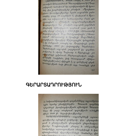
ԳԵՐԱՐՏԱԴՐՈՒԹՅՈՒՆ