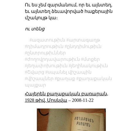
Ու ես չեմ զարմանում, որ եւ այնտեղ,
եւ այնտեղ ձեւավորված հաքերային
մշակույթ կա։
ու տենց
ազատութիւն
արտագաղթ
դիմադրութիւն
ընդդիմութիւն
ընտրութիւններ
ժողովրդավարութիւն
մտքեր
յեղափոխութիւն
յեղինակութիւն
Շվարց
սպանել վիշապին
վիշապներ
քաղաք
քաղաքական
պայքար
Հայերեն քաղաքական բառարան,
1928 թիվ, Մոսկվա
–
2008-11-22