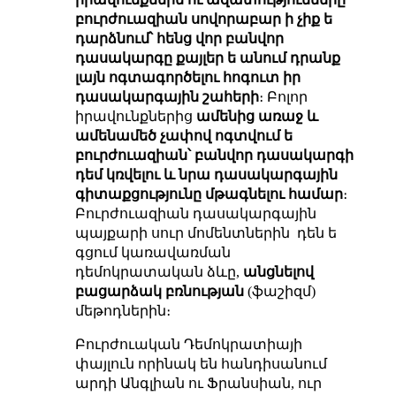
բուրժուազիան սովորաբար ի չիք ե
դարձնում՝ հենց վոր բանվոր
դասակարգը քայլեր ե անում դրանք
լայն ոգտագործելու հոգուտ իր
դասակարգային շահերի
։ Բոլոր
իրավունքներից
ամենից առաջ և
ամենամեծ չափով ոգտվում ե
բուրժուազիան՝ բանվոր դասակարգի
դեմ կռվելու և նրա դասակարգային
գիտաքցությունը
մթագնելու
համար
։
Բուրժուազիան դասակարգային
պայքարի սուր մոմենտներին դեն ե
գցում կառավառման
դեմոկրատական ձևը,
անցնելով
բացարձակ բռնության
(ֆաշիզմ)
մեթոդներին։
Բուրժուական Դեմոկրատիայի
փայլուն որինակ են հանդիսանում
արդի Անգլիան ու Ֆրանսիան, ուր