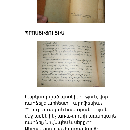
ՊՐՈՍՏԻՏՈՒՑԻԱ
հարկադրված պոռնիկություն, վոր
դարձել ե արհեստ – պրոֆեսիա։
**Բուրժուական հասարակության
մեջ ամեն ինչ առ-և-տուրի առարկա յե
դարձել։ Նույնպես և սերը։**
Անբավարար աշխատավարձը,