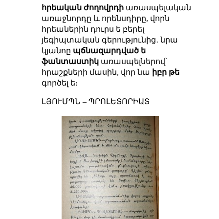
հրեական ժողովրդի
առասպելական
առաջնորդը և որենսդիրը, վորն
հրեաներին դուրս ե բերել
յեգիպտական գերությունից․ նրա
կյանոը
պճնազարդված ե
ֆանտաստիկ
առասպելներով՝
հրաշքների մասին, վոր նա
իբր թե
գործել ե։
ԼՅՈՒՄՊՆ – ՊՐՈԼԵՏՈՐԻԱՏ