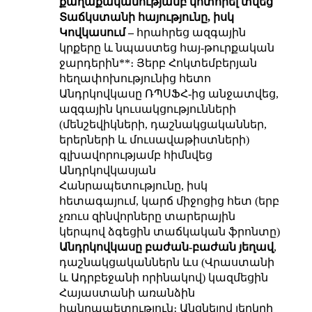
քաղաքականությամբ
կոտորել տվեց
Տաճկստանի հայությունը
, իսկ
Կովկասում –
հրահրեց ազգային
կրքերը և նպաստեց հայ-թուրքական
ջարդերին**
։ Յերբ Հոկտեմբերյան
հեղափոխությունից հետո
Անդրկովկասը ՌՊՍՖՀ-ից անջատվեց,
ազգային կուսակցությունների
(մենշեվիկների, դաշնակցականներ,
երերների և մուսավաթիստների)
գլխավորությամբ հիմնվեց
Անդրկովկասյան
Հանրապետությունը, իսկ
հետագայում, կարճ միջոցից հետ (երբ
չռուս զինվորները տարերային
կերպով ձգեցին տաճկական ֆրոնտը)
Անդրկովկասը բաժան-բաժան յեղավ
,
դաշնակցականներն ևս (Վրաստանի
և Ադրբեջանի որինակով) կազմեցին
Հայաստանի առանձին
հանրապետություն։ Անցնելով յերկրի