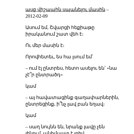
ասք վիշապին սպանելու մասին
–
2012-02-09
Ասում եմ, Շվարցի հեքիաթը
իրականում շատ վեհ է։
Ու մեր մասին է։
Որովհետեւ, ես հա լսում եմ՝
– ում էլ ընտրես, հետո ասելու են՝ «նա
չէ՞ր ընտրածդ»
կամ
– այ հավատացինք գաղափարներին,
ընտրեցինք, ի՞նչ լավ բան եղավ։
կամ
– սաղ նույնն են, նրանք լավը չեն
լինում, անիմաստ է լրիվ