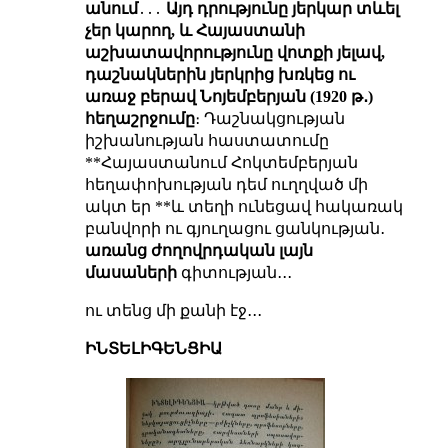
անում
․․․
Այդ դրությունը յերկար տևել
չեր կարող, և Հայաստանի
աշխատավորությունը վոտքի յելավ,
դաշնակներին յերկրից խռկեց ու
առաջ բերավ Նոյեմբերյան (1920 թ․)
հեղաշրջումը
։ Դաշնակցության
իշխանության հաստատումը
**Հայաստանում Հոկտեմբերյան
հեղափոխության դեմ ուղղված մի
ակտ եր **և տեղի ունեցավ հակառակ
բանվորի ու գյուղացու ցանկության․
առանց ժողովրդական լայն
մասաների
գիտության․․․
ու տենց մի քանի էջ․․․
ԻՆՏԵԼԻԳԵՆՑԻԱ