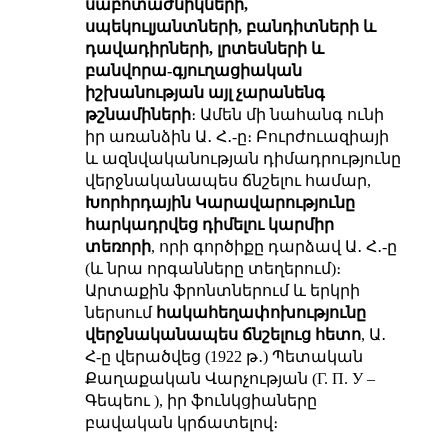
սաբոտաժնիկների,
սպեկուլյանտների, բանդիտների և
դավադիրների, լրտեսների և
բանվորա-գյուղացիական
իշխանության այլ
չարանենգ
թշնամիների
։ Ամեն մի նահանգ ունի
իր առանձին Ա․ Հ․-ը։ Բուրժուազիայի
և ազնվականության դիմադրությունը
վերջնականապես ճնշելու համար,
Խորհրդային Կարավարությունը
հարկադրվեց
դիմելու
կարմիր
տեռորի
, որի գործիքը դարձավ Ա․ Հ․-ը
(և նրա որգանները տեղերում)։
Արտաքին ֆրոնտներում և երկրի
ներսում
հակահեղափոխությունը
վերջնականապես ճնշելուց հետո
, Ա․
Հ-ը վերածվեց (1922 թ․) Պետական
Քաղաքական Վարչության (Г. П. У –
Գեպեու ), իր ֆունկցիաները
բավական կրճատելով։