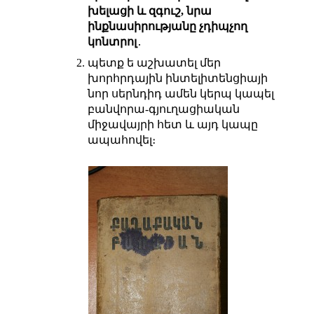
խելացի և զգուշ, նրա
ինքնասիրությանը չդիպչող
կոնտրոլ
․
պետք ե աշխատել մեր
խորհրդային ինտելիտենցիայի
նոր սերնդիդ ամեն կերպ կապել
բանվորա-գյուղացիական
միջավայրի հետ և այդ կապը
ապահովել։