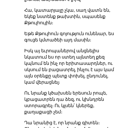
Հա, կատարյալը չկա, սաղ վատն են,
եկեք նստենք թախտին, սպասենք
Քթուլհույին։
Եթե Քթուլհուն գոյություն ունենար, ես
գուցե կմտածեի այդ մասին։
Իսկ այ եւրոպաներով անցնելիս
նկատում ես որ ստեղ այնտեղ քեզ
կպնում են ինչ որ երիտասարդներ, ու
սկսում են բացատրել, ինչու է այս կամ
այն օրենքը պետք փոխել, ընդունել,
կամ վերացնել։
Ու նրանք կծախսեն երեսուն րոպե,
կբացատրեն դա ձեզ, ու կխնդրեն
ստորագրել։ Ու կլսեն՝ կներեք,
քաղաքացի չեմ։
Դա նրանից է, որ նրանք գիտեն։