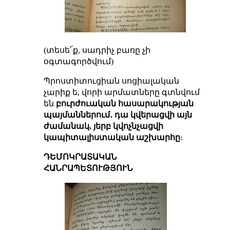
(տեսե՜ք, սադրիչ բառը չի
օգտագործվում)
Պրոստիտուցիան սոցիալական
չարիք ե, վորի արմատները գտնվում
են
բուրժուական հասարակության
պայմաններում․ դա կվերացվի այն
ժամանակ, յերբ կվոչնչացվի
կապիտալիստական աշխարհը
։
ԴԵՄՈԿՐԱՏԱԿԱՆ
ՀԱՆՐԱՊԵՏՈՒԹՅՈՒՆ