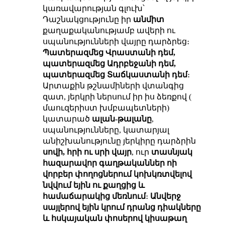
կառավարության գլուխ՝
Դաշնակցությունը իր
անմիտ
քաղաքականությամբ ավերի ու
սպանությունների վայրը դարձրեց։
Պատերազմեց Վրաստանի դեմ,
պատերազմեց Ադրբեջանի դեմ,
պատերազմեց Տաճկաստանի դեմ
։
Արտաքին թշնամիների վտանգից
զատ, յերկրի ներսում իր իս ձեռքով (
մաուզերիստ խմբապետների)
կատարած
ալան-թալանը
,
սպանությունները, կատարյալ
անիշխանությունը յերկիրը դարձրին
սովի, հրի ու սրի վայր
, ուր
տասնյակ
հազարավոր գաղթականներ ոի
վորբեր փողոցներում կոխկռտվելով
նվվում եյին ու քաղցից և
համաճարակից մեռնում
։
Անվերջ
սայլերով եյին կրում դրանց դիակները
և հսկայական փոսերով կիսաթաղ