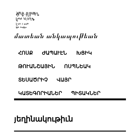
մատեան անկապութեան
ՀՈՍՔ
ԺԱՊԱՒԷՆ
ԽՑԻԿ
ԹՈՒԱՆՇԱՅԻՆ
ՈՍՊՆԵԱԿ
ՏԵՍԱԾՐԻՉ
ՎԱՅՐ
ԿԱՏԵԳՈՐԻԱՆԵՐ
ՊԻՏԱԿՆԵՐ
յեղինակութիւն