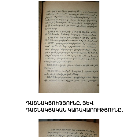
ԴԱՇՆԱԿՑՈՒԹՅՈՒՆԸ, ՅԵՎ
ԴԱՇՆԱԿՑԱԿԱՆ ԿԱՌԱՎԱՐՈՒԹՅՈՒՆԸ․