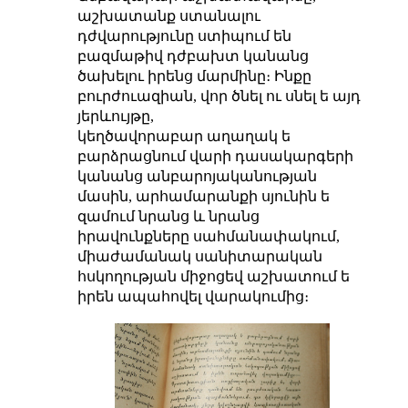
աշխատանք ստանալու
դժվարությունը ստիպում են
բազմաթիվ դժբախտ կանանց
ծախելու իրենց մարմինը։ Ինքը
բուրժուազիան, վոր ծնել ու սնել ե այդ
յերևույթը,
կեղծավորաբար աղաղակ ե
բարձրացնում վարի դասակարգերի
կանանց անբարոյականության
մասին, արհամարանքի սյունին ե
զամում նրանց և նրանց
իրավունքները սահմանափակում,
միաժամանակ սանիտարական
հսկողության միջոցեվ աշխատում ե
իրեն ապահովել վարակումից։