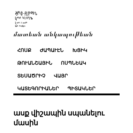
մատեան անկապութեան
ՀՈՍՔ
ԺԱՊԱՒԷՆ
ԽՑԻԿ
ԹՈՒԱՆՇԱՅԻՆ
ՈՍՊՆԵԱԿ
ՏԵՍԱԾՐԻՉ
ՎԱՅՐ
ԿԱՏԵԳՈՐԻԱՆԵՐ
ՊԻՏԱԿՆԵՐ
ասք վիշապին սպանելու
մասին