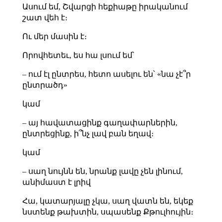
Ասում եմ, Շվարցի հեքիաթը իրականում
շատ վեհ է։
Ու մեր մասին է։
Որովհետեւ, ես հա լսում եմ՝
– ում էլ ընտրես, հետո ասելու են՝ «նա չէ՞ր
ընտրածդ»
կամ
– այ հավատացինք գաղափարներին,
ընտրեցինք, ի՞նչ լավ բան եղավ։
կամ
– սաղ նույնն են, նրանք լավը չեն լինում,
անիմաստ է լրիվ
Հա, կատարյալը չկա, սաղ վատն են, եկեք
նստենք թախտին, սպասենք Քթուլհույին։