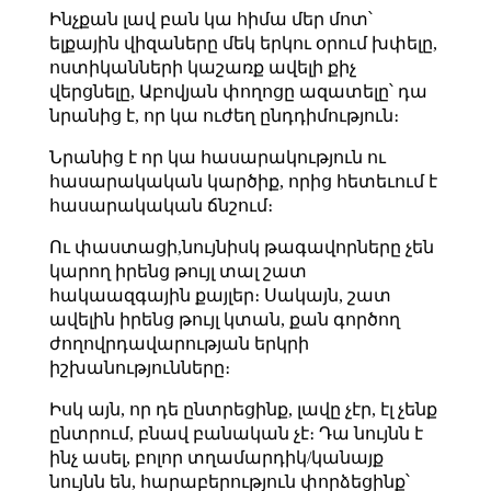
Ինչքան լավ բան կա հիմա մեր մոտ՝
ելքային վիզաները մեկ երկու օրում խփելը,
ոստիկանների կաշառք ավելի քիչ
վերցնելը, Աբովյան փողոցը ազատելը՝ դա
նրանից է, որ կա ուժեղ ընդդիմություն։
Նրանից է որ կա հասարակություն ու
հասարակական կարծիք, որից հետեւում է
հասարակական ճնշում։
Ու փաստացի,նույնիսկ թագավորները չեն
կարող իրենց թույլ տալ շատ
հակաազգային քայլեր։ Սակայն, շատ
ավելին իրենց թույլ կտան, քան գործող
ժողովրդավարության երկրի
իշխանությունները։
Իսկ այն, որ դե ընտրեցինք, լավը չէր, էլ չենք
ընտրում, բնավ բանական չէ։ Դա նույնն է
ինչ ասել, բոլոր տղամարդիկ/կանայք
նույնն են, հարաբերություն փորձեցինք՝