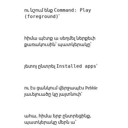
Command: Play
ու նշում ենք
(foreground)
՝
հիմա պէտք ա սեղմել ներքեւի
քառակուսին՝ պատկերակը՝
Installed apps
յետոյ ընտրել
՝
ու էս ցանկում վերջապէս Pebble
յաւելուածը կը յայտնուի՝
ահա, հիմա երբ ընտրեցինք,
պատկերակը մերն ա՝