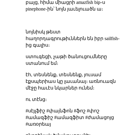
բայց, հիմա միացրի amazfish bip֊ս
pinephone֊ին՝ նոյն յաւելուածն ա։
նոյնիսկ թեստ
հաղորդագրութիւններն են իբր sailfish֊
ից գալիս։
ստուգեցի, չաթի ծանուցումները
ստանում եմ։
էհ, տեսնենք, տեսնենք, յուսամ
էքսպերիաս կը լաւանայ։ առնուազն
մէջը հաւէս նկարներ ունեմ։
ու տէնց։
#սէյլֆիշ #փայնֆոն #ֆոշ #փոշ
#ամազֆիշ #ամազֆիտ #ժամացոյց
#առօրեայ