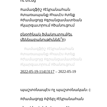
ու տէնց
#ամազֆիշ #էկրանահան
#տառապանք #հաւէս #տեք
#ժամացոյց #գրանցամատեան
#կարգաւորում #ծանուցում
բնօրինակ ծմակուտում(եւ
մեկնաբանութիւննե՞ր)
ամազֆիշ
էկրանահան
տառապանք
հաւէս
տեք
ժամացոյց
գրանցամատեան
կարգաւորում
ծանուցում
2022-05-19-11413117
–
2022-05-19
պաշտօնապէս ոչ պաշտօնական։ (:
#ժամացոյց #փեբլ #էկրանահան