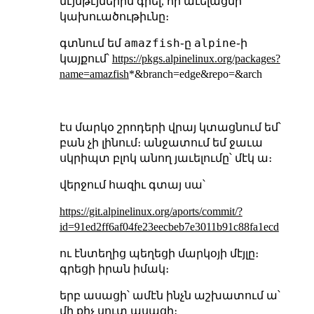
մէյնթէյներին գրել, որ աւելացնի
կախուածութիւնը։
amazfish
alpine
գտնում եմ
֊ը
֊ի
կայքում՝
https://pkgs.alpinelinux.org/packages?
name=amazfish
*&branch=edge&repo=&arch
էս մարկօ շրոդերի վրայ կտացնում եմ՝
բան չի լինում։ անջատում եմ ջաւա
սկրիպտ բլոկ անող յաւելումը՝ մէկ ա։
վերջում հազիւ գտայ սա՝
https://git.alpinelinux.org/aports/commit/?
id=91ed2ff6af04fe23eecbeb7e3011b91c88fa1ecd
ու էնտեղից պեղեցի մարկօյի մէյլը։
գրեցի իրան իմակ։
երբ ասացի՝ ամէն ինչն աշխատում ա՝
մի քիչ սուտ ասացի։