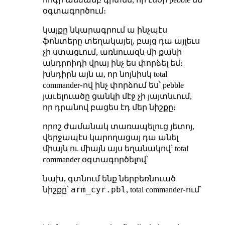
օգտագործում։
կայքը նկարագրում ա ինչպէս
ֆոնտերը տեղակայել, բայց դա այլեւս
չի ստացւում, առնուազն մի քանի
անդրոիդի վրայ ինչ ես փորձել եմ։
խնդիրն այն ա, որ նոյնիսկ total
commander֊ով ինչ փորձում ես՝ pebble
յաւելուածը ցանկի մէջ չի յայտնւում,
որ դրանով բացես էդ մեր նիշքը։
որոշ ժամանակ տառապելուց յետոյ,
վերջապէս կարողացայ դա անել
միայն ու միայն այս եղանակով՝ total
commander օգտագործելով՝
նախ, գտնում ենք ներբեռնուած
arm_cyr.pbl
նիշքը՝
, total commander֊ում՝