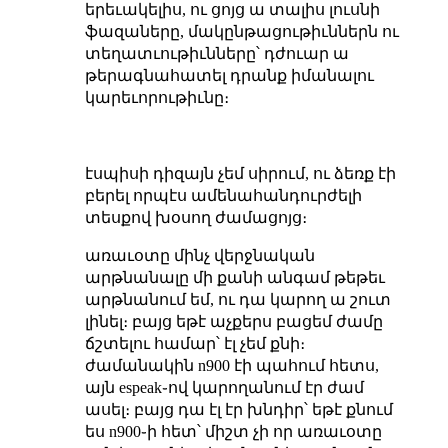
երեւակելիս, ու ցոյց ա տալիս լուսնի
ֆազաները, մակընթացութիւններն ու
տեղատւութիւնները՝ դժուար ա
թերագնահատել դրանք իմանալու
կարեւորութիւնը։
էսպիսի դիզայն չեմ սիրում, ու ձեռք էի
բերել որպէս ամենահանդուրժելի
տեսքով խօսող ժամացոյց։
առաւօտը մինչ վերջնական
արթնանալը մի քանի անգամ թեթեւ
արթնանում եմ, ու դա կարող ա շուտ
լինել։ բայց եթէ աչքերս բացեմ ժամը
ճշտելու համար՝ էլ չեմ քնի։
ժամանակին n900 էի պահում հետս,
այն espeak֊ով կարողանում էր ժամ
ասել։ բայց դա էլ էր խնդիր՝ եթէ քնում
ես n900֊ի հետ՝ միշտ չի որ առաւօտը