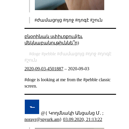
#ժամացոյց #դոջ #դոգէ #շուն
բնօրինակ սփիւռքում(եւ
մեկնաբանութիւննե՞ր)
doge
pebble
ժամացոյց
դոջ
դոգէ
շուն
2020-09-03-4501887
–
2020-09-03
#doge is looking at me from the #pebble classic
screen.
@{ Կողմնակի Անցանց Մ․ ;
norayr@spyurk.am
}
03.09.2020, 21:13:22