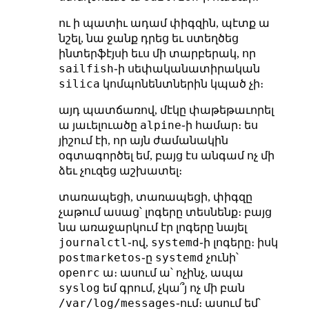
ու ի պատիւ ադամ փիգզին, պէտք ա
նշել, նա ջանք դրեց եւ ստեղծեց
ինտերֆէյսի եւս մի տարբերակ, որ
sailfish
֊ի սեփականատիրական
silica
կոմպոնենտներին կպած չի։
այդ պատճառով, մէկը փաթեթաւորել
alpine
ա յաւելուածը
֊ի համար։ ես
յիշում էի, որ այն ժամանակին
օգտագործել եմ, բայց էս անգամ ոչ մի
ձեւ չուզեց աշխատել։
տառապեցի, տառապեցի, փիգզը
չաթում ասաց՝ լոգերը տեսնենք։ բայց
նա առաջարկում էր լոգերը նայել
journalctl
systemd
֊ով,
֊ի լոգերը։ իսկ
postmarketos
systemd
֊ը
չունի՝
openrc
ա։ ասում ա՝ ոչինչ, ապա
syslog
եմ գրում, չկա՞յ ոչ մի բան
/var/log/messages
֊ում։ ասում եմ՝