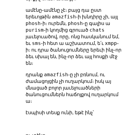
ամէնը֊ամէնը չէ։ բայց դա ըստ
amazfish
երեւոյթին
֊ի խնդիրը չի, այլ
phosh
phosh
֊ի։ ուրեմն,
֊ը գալիս ա
purism
chats
֊ի կողմից գրուած
յաւելուածով, որը, ոնց հասկանում եմ,
sms
xmpp
եւ
֊ի հետ ա աշխատում, ե՛ւ
֊
ի։ ու դրա ծանուցումները երեւի ինչ֊որ
ձեւ սխալ են, ինչ֊որ ձեւ այլ հոսքի մէջ
են։
amazfish
դրանք
֊ը չի բռնում, ու
ժամացոյցին չի ուղարկում։ իսկ այ
մնացած բոլոր յաւելուածների
ծանուցումներն հաճոյքով ուղարկում
ա։
էսպիսի տեսք ունի, եթէ ինչ՝