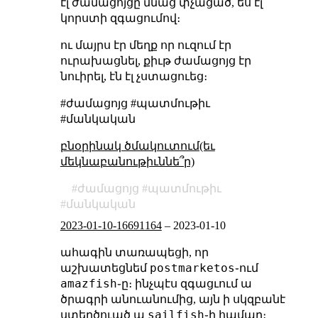
էլ ժամացոյցը մնաց փչացած, ես էլ
կորստի զգացումով։
ու մայրս էր մեղք որ ուզում էր
ուրախացնել, քիւթ ժամացոյց էր
նուիրել, էն էլ չստացուեց։
#ժամացոյց #պատմութիւ
#մանկական
բնօրինակ ծմակուտում(եւ
մեկնաբանութիւննե՞ր)
ժամացոյց
պատմութիւ
մանկական
2023-01-10-16691164
–
2023-01-10
ահագին տառապեցի, որ
postmarketos
աշխատեցնեմ
֊ում
amazfish
֊ը։ ինչպէս զգացւում ա
ծրագրի անուանումից, այն ի սկզբանէ
sailfish
ստեղծուած ա
֊ի համար։