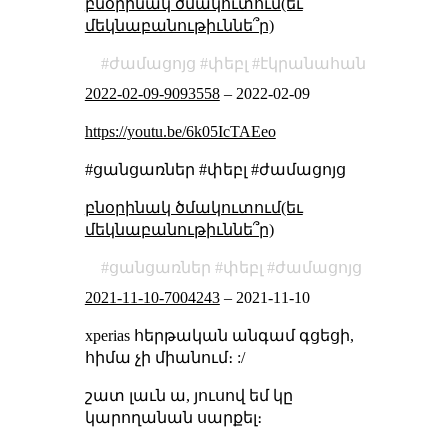
բնօրինակ ծմակուտում(եւ
մեկնաբանութիւննե՞ր)
ժամացոյց
փեբլ
էկրանահան
2022-02-09-9093558
–
2022-02-09
https://youtu.be/6k05IcTAEeo
#ցանցառներ #փեբլ #ժամացոյց
բնօրինակ ծմակուտում(եւ
մեկնաբանութիւննե՞ր)
ցանցառներ
փեբլ
ժամացոյց
2021-11-10-7004243
–
2021-11-10
xperias հերթական անգամ գցեցի,
հիմա չի միանում։ :/
շատ լաւն ա, յուսով եմ կը
կարողանան սարքել։