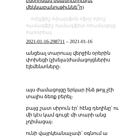
բնօրինակ ծմակուտում(եւ
մեկնաբանութիւննե՞ր)
սէյլֆիշ
փայնֆոն
ֆոշ
փոշ
ամազֆիշ
ամազֆիտ
ժամացոյց
առօրեայ
2021-01-16-298711
–
2021-01-16
անցեալ տարուայ վերջին օրերին
փոխեցի [չխելա]ժամացոյցներիս
էլեմենտները։
այս ժամացոյցը երկար ինձ թոյլ չէի
տալիս ձեռք բերել։
բայց շատ սիրուն էր՝ հէնց դեղինը՝ ու
մի կէս կամ գուցէ մի տարի անց
չդիմացայ։
ունի վայրկեանաչափ՝ օգնում ա