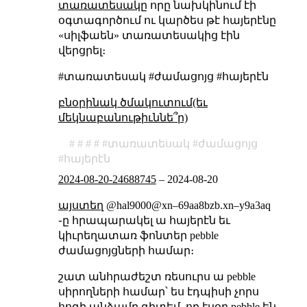
տառատեսակը
որը նախկինում էի
օգտագործում ու կարծես թէ հայերէնը
«սիլֆաեն» տառատեսակից էին
վերցրել։
#տառատեսակ #ժամացոյց #հայերէն
բնօրինակ ծմակուտում(եւ
մեկնաբանութիւննե՞ր)
տառատեսակ
ժամացոյց
հայերէն
2024-08-20-24688745
–
2024-08-20
այստեղ
@hal9000@xn–69aa8bzb.xn–y9a3aq
֊ը հրապարակել ա հայերէն եւ
կիւրեղատառ ֆոնտեր pebble
ժամացոյցների համար։
շատ անհրաժեշտ ռեսուրս ա pebble
սիրողների համար՝ ես էդպիսի չորս
հոգի անձամբ գիտեմ, որ էսօր pebble են