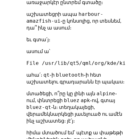
առաջարկէր ընտրեմ գտածը։
harbour-
աշխատեցրի ապա
amazfish-ui
֊ը կոնսոլից, որ տեսնեմ,
դա՞ ինչ ա ասում։
եւ գտա՛յ։
ասում ա՝
qt
bluetooth
ահա՛։
֊ի
֊ի հետ
աշխատելու գրադարանն էր պակաս։
alpine
մտածեցի, ո՞րը կը լինի այն
֊
bluez
apk
ում, փնտրեցի
֊ով, գտայ
bluez-qt
֊ն։ տեղակայեցի,
վերամեկնարկեցի յաւելուած ու ամէն
ինչ աշխատեց։ յէ՛յ։
հիմա մտածում եմ՝ պէտք ա փաթեթի