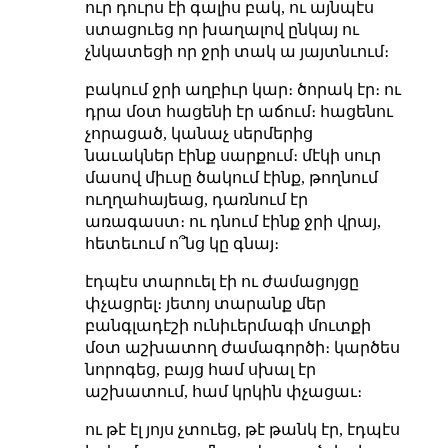
ուր դուրս էի գալիս բակ, ու այնպէս
ստացուեց որ խաղալով ընկայ ու
չնկատեցի որ ջրի տակ ա յայտնւում։
բակում ջրի աղբիւր կար։ ծորակ էր։ ու
դրա մօտ հացենի էր աճում։ հացենու
չորացած, կանաչ սերմերից
նաւակներ էինք սարքում։ մէկի սուր
մասով միւսը ծակում էինք, թողնում
ուղղահայեաց, դառնում էր
առագաստ։ ու դնում էինք ջրի վրայ,
հետեւում ո՞նց կը գնայ։
էդպէս տարուել էի ու ժամացոյցը
փչացրել։ յետոյ տարանք մեր
բանգլադէշի ունիւերմագի մուտքի
մօտ աշխատող ժամագործի։ կարծես
նորոգեց, բայց համ սխալ էր
աշխատում, համ կրկին փչացաւ։
ու թէ էլ յոյս չտուեց, թէ թանկ էր, էդպէս