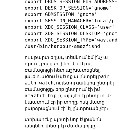
export DBUS_SESSION_BUS_ADDRESS='uni
export DESKTOP_SESSION='gnome'

export GDMSESSION='gnome'

export SESSION_MANAGER='local/pine64
export XDG_SESSION_CLASS='user'

export XDG_SESSION_DESKTOP='gnome'

export XDG_SESSION_TYPE='wayland'

ու սթարտ եղաւ, տեսնում եմ ինչ ա
գրում, բայց չի լինում, մէկ ա,
ժամացոյցի հետ աշխատեցնել։
pair
յաւելուածում պէտք ա ընտրել
with watch
, ու յետոյ ցանկից ընտրել
ժամացոյցը։ երբ ընտրում էի իմ
amazfit bip
֊ը, այն չէր էլ ընտրւում։
կապտում էր իր տողը, իսկ մատը
բարձրացնում էի՝ էլ ընտրուած չէր։
փոխարէնը պիտի նոր էկրանին
անցնէր, փնտրէր ժամացոյցը,