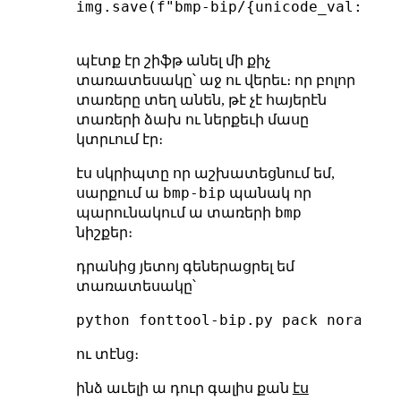
img.save(f"bmp-bip/{unicode_val:04x}0
պէտք էր շիֆթ անել մի քիչ
տառատեսակը՝ աջ ու վերեւ։ որ բոլոր
տառերը տեղ անեն, թէ չէ հայերէն
տառերի ձախ ու ներքեւի մասը
կտրւում էր։
էս սկրիպտը որ աշխատեցնում եմ,
bmp-bip
սարքում ա
պանակ որ
bmp
պարունակում ա տառերի
նիշքեր։
դրանից յետոյ գեներացրել եմ
տառատեսակը՝
ու տէնց։
ինձ աւելի ա դուր գալիս քան
էս