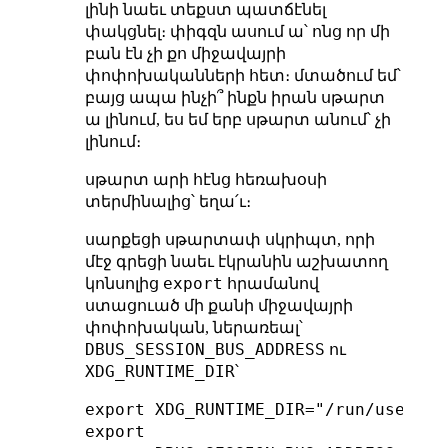
լինի նաեւ տեքստ պատճէնել
փակցնել։ փիգզն ասում ա՝ ոնց որ մի
բան էն չի քո միջավայրի
փոփոխականների հետ։ մտածում եմ՝
բայց ապա ինչի՞ ինքն իրան սթարտ
ա լինում, ես եմ երբ սթարտ անում՝ չի
լինում։
սթարտ արի հէնց հեռախօսի
տերմինալից՝ եղա՛ւ։
սարքեցի սթարտափ սկրիպտ, որի
մէջ գրեցի նաեւ էկրանին աշխատող
export
կոնսոլից
հրամանով
ստացուած մի քանի միջավայրի
փոփոխական, ներառեալ՝
DBUS_SESSION_BUS_ADDRESS
ու
XDG_RUNTIME_DIR
՝
export XDG_RUNTIME_DIR="/run/user/100
export
