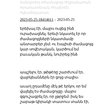
անդրոիդ
ժամացոյց
էկրանահան
տառատեսակ
հայերէն
կիւրեղատառ
2023-05-25-18414611
–
2023-05-25
երեխայ էի, մայրս ուզեց ինձ
ուրախացնել։ երեւի նկատել էր որ
ժամացոյցների նկատմամբ
անտարբեր չեմ։ ու էսպիսի ժամացոյց
կար սովէտական, կարծում եմ
բաւական թանկ, նուիրեց ինձ
ապշելու էր, թիթէռը շարժւում էր,
վայրկեաններն էր ցոյց տալիս։
աւաղ ըդամէնը մէկ թէ երկու օր եմ
վայելել էս ժամացոյցը։ մայրս
զգուշացրել էր, որ չթրջեմ։ իսկ ես
շաբաթ֊կիրակի տատուս տանն էի,