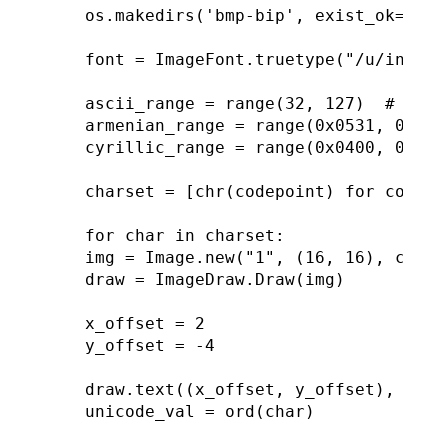
os.makedirs('bmp-bip', exist_ok=True)
font = ImageFont.truetype("/u/inky/.
ascii_range = range(32, 127)  # Basic
armenian_range = range(0x0531, 0x058
cyrillic_range = range(0x0400, 0x04F
charset = [chr(codepoint) for codepo
for char in charset:

img = Image.new("1", (16, 16), color
draw = ImageDraw.Draw(img)

x_offset = 2

y_offset = -4

draw.text((x_offset, y_offset), char
unicode_val = ord(char)
