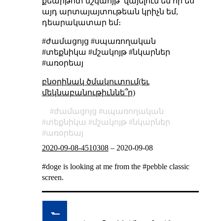
քեարթոտ մշկաոյթ՝ վայելում եմ որ ես
այդ արտայայտութեան կրիչն եմ,
դեարակատար եմ։
#ժամացոյց #սպառողական
#տեքնիկա #մշակոյթ #նկարներ
#առօրեայ
բնօրինակ ծմակուտում(եւ
մեկնաբանութիւննե՞ր)
ժամացոյց
սպառողական
տեքնիկա
մշակոյթ
նկարներ
առօրեայ
2020-09-08-4510308
–
2020-09-08
#doge is looking at me from the #pebble classic
screen.