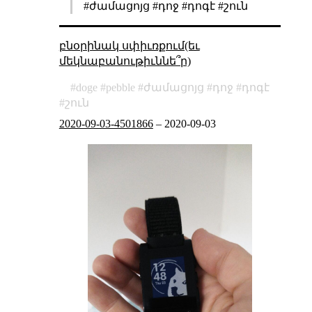
#ժամացոյց #դոջ #դոգէ #շուն
բնօրինակ սփիւռքում(եւ
մեկնաբանութիւննե՞ր)
doge
pebble
ժամացոյց
դոջ
դոգէ
շուն
2020-09-03-4501866
–
2020-09-03