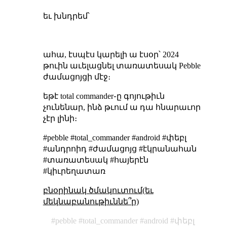
եւ խնդրեմ՝
ահա, էսպէս կարելի ա էսօր՝ 2024
թուին աւելացնել տառատեսակ Pebble
ժամացոյցի մէջ։
եթէ total commander֊ը գոյութիւն
չունենար, ինձ թւում ա դա հնարաւոր
չէր լինի։
#pebble #total_commander #android #փեբլ
#անդրոիդ #ժամացոյց #էկրանահան
#տառատեսակ #հայերէն
#կիւրեղատառ
բնօրինակ ծմակուտում(եւ
մեկնաբանութիւննե՞ր)
pebble
total_commander
android
փեբլ