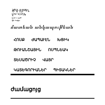
մատեան անկապութեան
ՀՈՍՔ
ԺԱՊԱՒԷՆ
ԽՑԻԿ
ԹՈՒԱՆՇԱՅԻՆ
ՈՍՊՆԵԱԿ
ՏԵՍԱԾՐԻՉ
ՎԱՅՐ
ԿԱՏԵԳՈՐԻԱՆԵՐ
ՊԻՏԱԿՆԵՐ
ժամացոյց