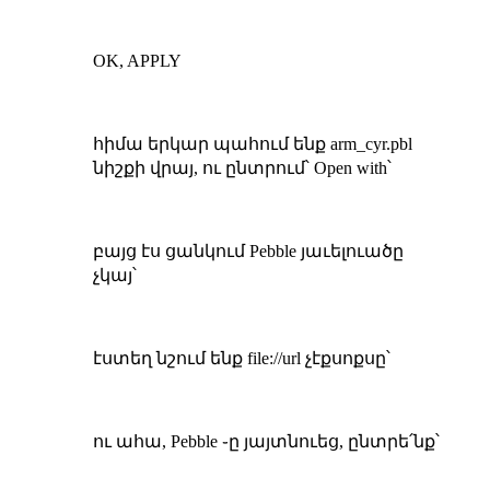
OK, APPLY
հիմա երկար պահում ենք arm_cyr.pbl
նիշքի վրայ, ու ընտրում՝ Open with՝
բայց էս ցանկում Pebble յաւելուածը
չկայ՝
էստեղ նշում ենք file://url չէքսոքսը՝
ու ահա, Pebble ֊ը յայտնուեց, ընտրե՛նք՝