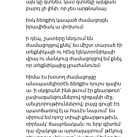
այն կը գտնես, կամ գտնելը այնքան
բարդ չի լինի, որ չես արթնանայ։
իսկ ձեռքիդ կապած ժամացոյցն
իրավիճակ ա փոխում։
ի դէպ, շատերը նեղւում են
ժամացոյցով քնել՝ ես միշտ տարած էի
տեքնիկայի ու հէնց էլեկտրոնիկայի
վրայ ու մանկուց ժամացոյցով եմ քնել,
որ տեքնիկայից չբաժանուեմ։
հիմա էս խօսող ժամացոյցը
անսպասելիօրէն ձեռքիս դուրս գալիս
ա։ ի սկզբանէ ինձ թւում էր քեարթոտ՝
չափազանցումներով դիզայնի մէջ,
աեւլդորութիուններով։ բայց գուցէ էդ
պատճառով էլ ա հաւէս նայւում՝ ես
սիրում եմ որոշ տիպի քեարթութիւն,
օիրնակ՝ ճապոնական։ ու երբ գիտեմ
դա մշակոյթ ա արտայայտում՝ թէկուզ