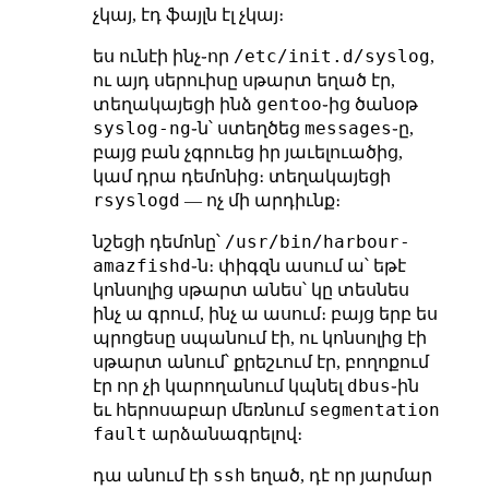
չկայ, էդ ֆայլն էլ չկայ։
/etc/init.d/syslog
ես ունէի ինչ֊որ
,
ու այդ սերուիսը սթարտ եղած էր,
gentoo
տեղակայեցի ինձ
֊ից ծանօթ
syslog-ng
messages
֊ն՝ ստեղծեց
֊ը,
բայց բան չգրուեց իր յաւելուածից,
կամ դրա դեմոնից։ տեղակայեցի
rsyslogd
— ոչ մի արդիւնք։
/usr/bin/harbour-
նշեցի դեմոնը՝
amazfishd
֊ն։ փիգզն ասում ա՝ եթէ
կոնսոլից սթարտ անես՝ կը տեսնես
ինչ ա գրում, ինչ ա ասում։ բայց երբ ես
պրոցեսը սպանում էի, ու կոնսոլից էի
սթարտ անում՝ քրեշւում էր, բողոքում
dbus
էր որ չի կարողանում կպնել
֊ին
segmentation
եւ հերոսաբար մեռնում
fault
արձանագրելով։
ssh
դա անում էի
եղած, դէ որ յարմար