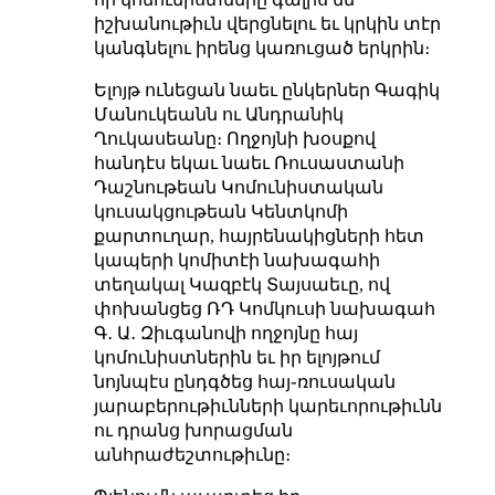
իշխանութիւն վերցնելու եւ կրկին տէր
կանգնելու իրենց կառուցած երկրին։
Ելոյթ ունեցան նաեւ ընկերներ Գագիկ
Մանուկեանն ու Անդրանիկ
Ղուկասեանը։ Ողջոյնի խօսքով
հանդէս եկաւ նաեւ Ռուսաստանի
Դաշնութեան Կոմունիստական
կուսակցութեան Կենտկոմի
քարտուղար, հայրենակիցների հետ
կապերի կոմիտէի նախագահի
տեղակալ Կազբէկ Տայսաեւը, ով
փոխանցեց ՌԴ Կոմկուսի նախագահ
Գ․ Ա․ Զիւգանովի ողջոյնը հայ
կոմունիստներին եւ իր ելոյթում
նոյնպէս ընդգծեց հայ֊ռուսական
յարաբերութիւնների կարեւորութիւնն
ու դրանց խորացման
անհրաժեշտութիւնը։