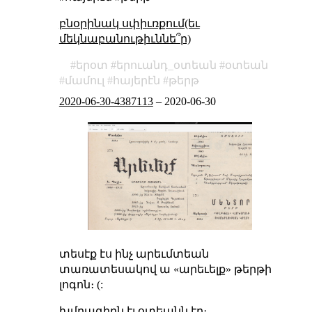
բնօրինակ սփիւռքում(եւ
մեկնաբանութիւննե՞ր)
երօտ
երուանդ_օտեան
օտեան
մամուլ
հայերէն
թերթ
2020-06-30-4387113
–
2020-06-30
տեսէք էս ինչ արեւմտեան
տառատեսակով ա «արեւելք» թերթի
լոգոն։ (:
խմբագիրն էլ օտեանն էր։