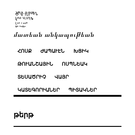
մատեան անկապութեան
ՀՈՍՔ
ԺԱՊԱՒԷՆ
ԽՑԻԿ
ԹՈՒԱՆՇԱՅԻՆ
ՈՍՊՆԵԱԿ
ՏԵՍԱԾՐԻՉ
ՎԱՅՐ
ԿԱՏԵԳՈՐԻԱՆԵՐ
ՊԻՏԱԿՆԵՐ
թերթ