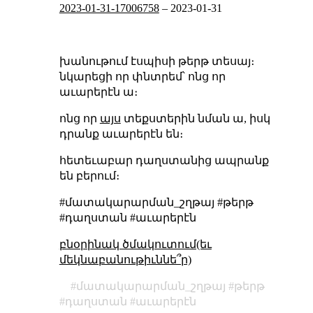
2023-01-31-17006758
–
2023-01-31
խանութում էսպիսի թերթ տեսայ։
նկարեցի որ փնտրեմ՝ ոնց որ
աւարերէն ա։
ոնց որ
այս
տեքստերին նման ա, իսկ
դրանք աւարերէն են։
հետեւաբար դաղստանից ապրանք
են բերում։
#մատակարարման_շղթայ #թերթ
#դաղստան #աւարերէն
բնօրինակ ծմակուտում(եւ
մեկնաբանութիւննե՞ր)
մատակարարման_շղթայ
թերթ
դաղստան
աւարերէն