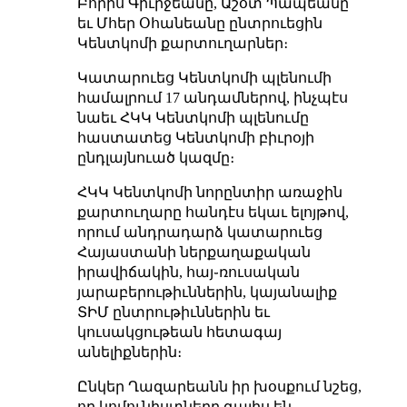
Բորիս Գիւրջեանը, Աշօտ Պապեանը
եւ Մհեր Օհանեանը ընտրուեցին
Կենտկոմի քարտուղարներ։
Կատարուեց Կենտկոմի պլենումի
համալրում 17 անդամներով, ինչպէս
նաեւ ՀԿԿ Կենտկոմի պլենումը
հաստատեց Կենտկոմի բիւրօյի
ընդլայնուած կազմը։
ՀԿԿ Կենտկոմի նորընտիր առաջին
քարտուղարը հանդէս եկաւ ելոյթով,
որում անդրադարձ կատարուեց
Հայաստանի ներքաղաքական
իրավիճակին, հայ֊ռուսական
յարաբերութիւններին, կայանալիք
ՏԻՄ ընտրութիւններին եւ
կուսակցութեան հետագայ
անելիքներին։
Ընկեր Ղազարեանն իր խօսքում նշեց,
որ կոմունիստները գալիս են