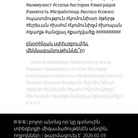
#коммунист #статья #история #эмиграция
#занятость #безработища #колхоз #совхоз
#պատմություն #կոմունիստ #թերթ
#Երեւան #խսհմ #կոմունիզմ #խոպան
#գաղթ #անցյալ #քաղվածք ##########
բնօրինակ սփիւռքում(եւ
մեկնաբանութիւննե՞ր)
ussr
communism
history
ссср
cccp
ереван
коммунист
статья
история
эмиграция
занятость
безработища
колхоз
совхоз
պատմություն
կոմունիստ
թերթ
Երեւան
խսհմ
կոմունիզմ
խոպան
գաղթ
անցյալ
քաղվածք
🅭 🅯 🄏 | բոլոր անոնց որ կը գտնուին
տիեզերքի միգամածութենէն անդին,
ողջոյններ։ |
թարմացուել է՝ 2026-02-19