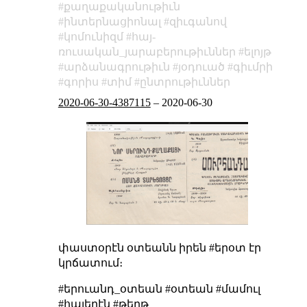
քաղաքականութիւն
ինտերնացիոնալ
զիւգանով
կոմունիզմ
հայ-
ռուսական_յարաբերութիւններ
ելոյթ
արձանագրութիւն
յօդուած
գիւմրի
գորիս
տիմ
ընտրութիւններ
2020-06-30-4387115
–
2020-06-30
փաստօրէն օտեանն իրեն #երօտ էր
կրճատում։
#երուանդ_օտեան #օտեան #մամուլ
#հայերէն #թերթ