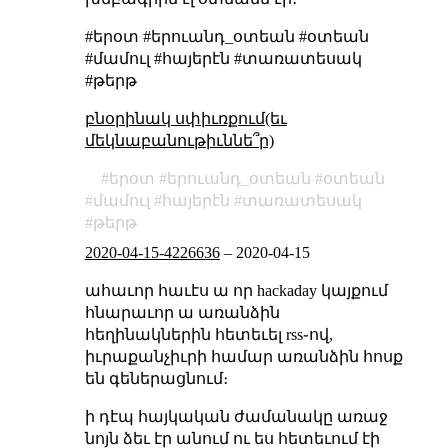
#երօտ #երուանդ_օտեան #օտեան
#մամուլ #հայերէն #տառատեսակ
#թերթ
բնօրինակ սփիւռքում(եւ
մեկնաբանութիւննե՞ր)
երօտ
երուանդ_օտեան
օտեան
մամուլ
հայերէն
տառատեսակ
թերթ
2020-04-15-4226636
–
2020-04-15
ահաւոր հաւէս ա որ hackaday կայքում
հնարաւոր ա առանձին
հեղինակներին հետեւել rss֊ով,
իւրաքանչիւրի համար առանձին հոսք
են գեներացնում։
ի դէպ հայկական ժամանակը առաջ
նոյն ձեւ էր անում ու ես հետեւում էի