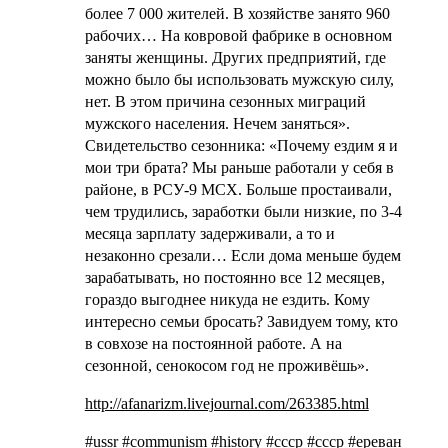
более 7 000 жителей. В хозяйстве занято 960
рабочих… На ковровой фабрике в основном
заняты женщины. Других предприятий, где
можно было бы использовать мужскую силу,
нет. В этом причина сезонных миграций
мужского населения. Нечем заняться».
Свидетельство сезонника: «Почему ездим я и
мои три брата? Мы раньше работали у себя в
районе, в РСУ-9 МСХ. Больше простаивали,
чем трудились, заработки были низкие, по 3-4
месяца зарплату задерживали, а то и
незаконно срезали… Если дома меньше будем
зарабатывать, но постоянно все 12 месяцев,
гораздо выгоднее никуда не ездить. Кому
интересно семьи бросать? Завидуем тому, кто
в совхозе на постоянной работе. А на
сезонной, сенокосом год не проживёшь».
http://afanarizm.livejournal.com/263385.html
#ussr #communism #history #ссср #cccp #ереван