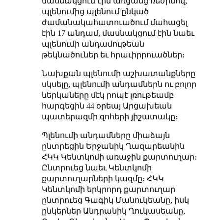
մասնակցում էին առցանց ռեժիմով,
պլենումից պլենում ընկած
ժամանակահատուածում մահացել
էին 17 անդամ, մասնակցում էին նաեւ
պլենումի անդամութեան
թեկնածուներ եւ հրաւիրրուածներ։
Նախքան պլենումի աշխատանքները
սկսելը, պլենումի անդամներն ու բոլոր
ներկաները մէկ րոպէ լռութեամբ
հարգեցին 44 օրեայ Արցախեան
պատերազմի զոհերի յիշատակը։
Պլենումի անդամները միաձայն
ընտրեցին Երջանիկ Ղազարեանին
ՀԿԿ Կենտկոմի առաջին քարտուղար։
Ընտրուեց նաեւ Կենտկոմի
քարտուղարների կազմը։ ՀԿԿ
Կենտկոմի երկրորդ քարտուղար
ընտրուեց Գագիկ Մանուկեանը, իսկ
ընկերներ Անդրանիկ Ղուկասեանը,