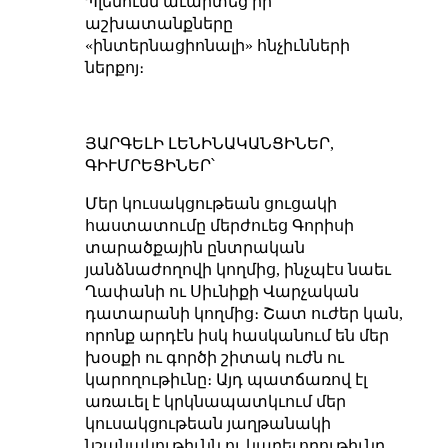
Պլենումն աւարտեց իր
աշխատանքները
«ինտերնացիոնալի» հնչիւնների
ներքոյ։
ՅԱՐԳԵԼԻ ԼԵՆԻՆԱԿԱՆՑԻՆԵՐ,
ԳԻՒՄՐԵՑԻՆԵՐ՝
Մեր կուսակցութեան ցուցակի
հաստատումը մերժուեց Գորիսի
տարածքային ընտրական
յանձնաժողովի կողմից, ինչպէս նաեւ
Ղափանի ու Սիւնիքի Վարչական
դատարանի կողմից։ Շատ ուժեր կան,
որոնք արդէն իսկ հասկանում են մեր
խօսքի ու գործի շիտակ ուժն ու
կարողութիւնը։ Այդ պատճառով էլ
առաւել է կրկնապատկւում մեր
կուսակցութեան յաղթանակի
նշանակութիւնն ու կարեւորութիւնը