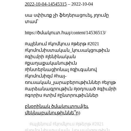
2022-10-04-14545315
–
2022-10-04
սա սփիւռք չի ֆեդերացուել, յղումը
տամ՝
https://ծմակուտ.հայ/content/14536513/
#պլենում #կոմկուս #թերթ #2021
#կոմունիստական_կուսակցութիւն
#գիւմրի #լենինական
#քաղաքականութիւն
#ինտերնացիոնալ #զիւգանով
#կոմունիզմ #հայ-
ռուսական_յարաբերութիւններ #ելոյթ
#արձանագրութիւն #յօդուած #գիւմրի
#գորիս #տիմ #ընտրութիւններ
բնօրինակ ծմակուտում(եւ
մեկնաբանութիւննե՞ր)
պլենում
կոմկուս
թերթ
2021
կոմունիստական_կուսակցութիւն