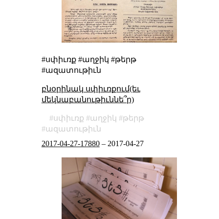
#սփիւռք #աղջիկ #թերթ
#ազատութիւն
բնօրինակ սփիւռքում(եւ
մեկնաբանութիւննե՞ր)
սփիւռք
աղջիկ
թերթ
ազատութիւն
2017-04-27-17880
–
2017-04-27