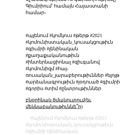
Գիւմրիում՝ համայն Հայաստանի
համար։
#պլենում #կոմկուս #թերթ #2021
#կոմունիստական_կուսակցութիւն
#գիւմրի #լենինական
#քաղաքականութիւն
#ինտերնացիոնալ #զիւգանով
#կոմունիզմ #հայ-
ռուսական_յարաբերութիւններ #ելոյթ
#արձանագրութիւն #յօդուած #գիւմրի
#գորիս #տիմ #ընտրութիւններ
բնօրինակ ծմակուտում(եւ
մեկնաբանութիւննե՞ր)
պլենում
կոմկուս
թերթ
2021
կոմունիստական_կուսակցութիւն
գիւմրի
լենինական