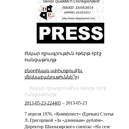
#նկար #լրագրութիւն #թերթ #բէջ
#անցաթուղթ
բնօրինակ սփիւռքում(եւ
մեկնաբանութիւննե՞ր)
նկար
լրագրութիւն
թերթ
բէջ
անցաթուղթ
2013-05-23-224405
–
2013-05-23
7 апреля 1976, «Коммунист» (Ереван)
Статья
Л. Григоровой «За «длинным» рублём».
Директор Шахназарского совхоза: «На селе