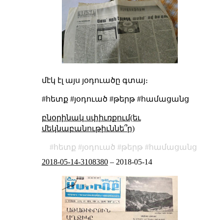
մէկ էլ այս յօդուածը գտայ։
#հետք #յօդուած #թերթ #համացանց
բնօրինակ սփիւռքում(եւ
մեկնաբանութիւննե՞ր)
հետք
յօդուած
թերթ
համացանց
2018-05-14-3108380
–
2018-05-14