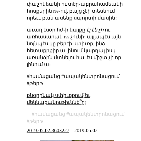
փաշինեանի ու տէր֊աբրահամեանի
հոսքերին rss֊ով, բայց չէի տեսնում
որեւէ բան ասենք սպորտի մասին։
աւաղ էսօր հժ֊ի կայքը
էլ էն չի
ու
առհասարակ rss չունի։ այլապէս այն
նոյնպէս կը բերէի սփիւռք, ինձ
հետաքրքիր ա լինում կարդալ իսկ
առանձին մտնելու հաւէս միշտ չի որ
լինում ա։
#համացանց #ապակենտրոնացում
#թերթ
բնօրինակ սփիւռքում(եւ
մեկնաբանութիւննե՞ր)
համացանց
ապակենտրոնացում
թերթ
2019-05-02-3603227
–
2019-05-02