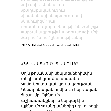
գիւմրի
լենինական
քաղաքականութիւն
ինտերնացիոնալ
զիւգանով
կոմունիզմ
հայ-
ռուսական_յարաբերութիւններ
ելոյթ
արձանագրութիւն
յօդուած
գիւմրի
գորիս
տիմ
ընտրութիւններ
2022-10-04-14536513
–
2022-10-04
ՀԿԿ ԿԵՆՏԿՈՄԻ ՊԼԵՆՈՒՄԸ
Սոյն թուականի սեպտեմբերի 26ին
տեղի ունեցաւ Հայաստանի
Կոմունիստական կուսակցութեան
Կենտրոնական Կոմիտէի հերթական
Պլենումը։ Պլենումի
աշխատանքներին ներկայ էին
պլենումի 98 անդամներից 62ը, 19 հոգի