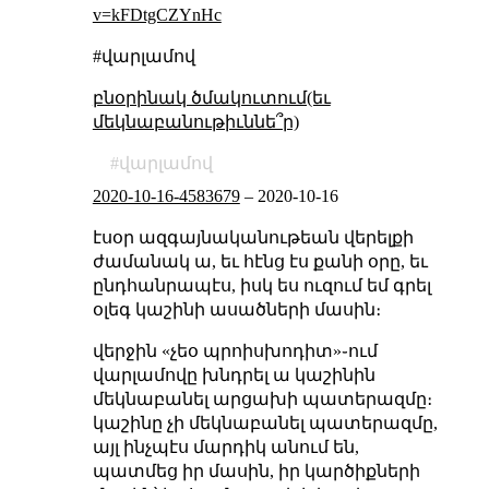
v=kFDtgCZYnHc
#վարլամով
բնօրինակ ծմակուտում(եւ
մեկնաբանութիւննե՞ր)
վարլամով
2020-10-16-4583679
–
2020-10-16
էսօր ազգայնականութեան վերելքի
ժամանակ ա, եւ հէնց էս քանի օրը, եւ
ընդհանրապէս, իսկ ես ուզում եմ գրել
օլեգ կաշինի ասածների մասին։
վերջին «չեօ պրոիսխոդիտ»֊ում
վարլամովը խնդրել ա կաշինին
մեկնաբանել արցախի պատերազմը։
կաշինը չի մեկնաբանել պատերազմը,
այլ ինչպէս մարդիկ անում են,
պատմեց իր մասին, իր կարծիքների