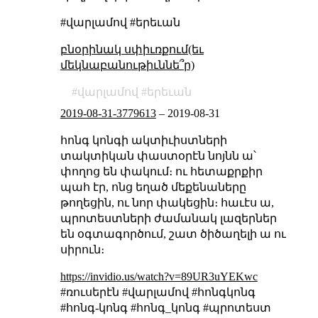
#վարլամով #երեւան
բնօրինակ սփիւռքում(եւ
մեկնաբանութիւննե՞ր)
վարլամով
երեւան
2019-08-31-3779613
–
2019-08-31
հոնգ կոնգի ակտիւիստների
տակտիկան փաստօրէն նոյնն ա՝
փողոց են փակում։ ու հետաքրքիր
պահ էր, ոնց եղած մեքենաները
թողեցին, ու նոր փակեցին։ հաւէս ա,
պրոտեստների ժամանակ լազերներ
են օգտագործում, շատ ծիծաղելի ա ու
սիրուն։
https://invidio.us/watch?v=89UR3uYEKwc
#ռուսերէն #վարլամով #հոնգկոնգ
#հոնգ-կոնգ #հոնգ_կոնգ #պրոտեստ