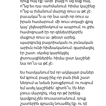
դուք հայ էք։ ասի՝ բայց ո՞նց ենք հայ,
ո՞նց ես դա սահմանում։ հիմա կաշինը
ո՞նց ա իմանում մարդը ռուս ա թէ չէ։
բաւակա՞ն ա որ նա ասի որ ռուս ա
իրան համարում։ մի ռուս տղայի վլոգ
կայ՝ չելեաբինսկում ա ապրում, ու լրիւ
համոզուած էր որ գենետիկօրէն
մաքուր ռուս ա։ թեստ արեց,
պարզուեց բալտիական ու յունական
արիւն ունի հիմնականում։ զարմացել
էր շատ։ սկսեց կարեկցել
լիտուացիներին։ հիմա ըստ կաշինի
նա ռո՞ւս ա թէ չէ։
ես հասկանում եմ որ ակնյայտ բաներ
եմ գրում, բայց ինչ֊որ բան ինձ շատ
նեղում ա նման խօսքերում։ ու ուզում
եմ ասել կաշինին՝ գիտե՞ս, էն ձեր
չռուս մարդիկ, ոնց որ թէ իրենց
կամքով չեն ռուսաստանում, դուք
շատերին գրաւել նուաճել էք։ ու դէ