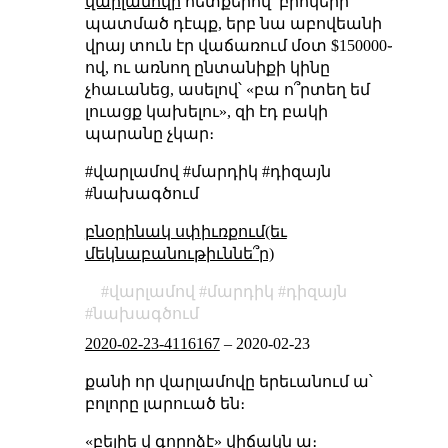
վարլամովի
հետքերով՝ բրոկերի
պատմած դէպք, երբ նա աբովեանի
վրայ տուն էր վաճառում մօտ $150000֊
ով, ու առնող ընտանիքի կինը
չհաւանեց, ասելով՝ «բա ո՞րտեղ եմ
լուացք կախելու», զի էդ բակի
պարանը չկար։
#վարլամով #մարդիկ #դիզայն
#նախագծում
բնօրինակ սփիւռքում(եւ
մեկնաբանութիւննե՞ր)
վարլամով
մարդիկ
դիզայն
նախագծում
2020-02-23-4116167
–
2020-02-23
քանի որ վարլամովը երեւանում ա՝
բոլորը լարուած են։
«բելիե վ գորոձէ» վիճակն ա։