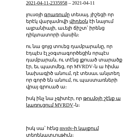
2021-04-11-2335958
–
2021-04-11
լուսօյի
գրառումը
տեսայ, յիշեցի որ
երէկ վարլամովի
վիդեօն
էի նայում
ալբանիայի, աւելի ճիշտ՝ իրենց
դիկտատորի մասին։
ու նա ցոյց տուեց դամբարանը, որ
էդպէս էլ չօգտագործեցին որպէս
դամբարան, ու տէնց լքուած տարածք
էր, եւ պատմեց, որ MVRDV֊ն ա հիմա
նախագիծ անում, դէ տեսաւ անյտեղ
որ գործ են անում, ու պաստառների
վրայ գրուած ա։
իսկ ինչ նա չգիտէր, որ
թումօյի շէնք ա
կառուցում MVRDV
֊ն։
իսկ սա՝ հէնց
mvrdv֊ի կայքում
տեղեկատւութիւն։