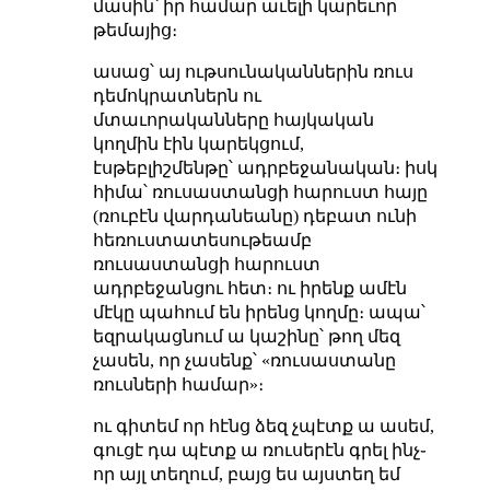
մասին՝ իր համար աւելի կարեւոր
թեմայից։
ասաց՝ այ ութսունականներին ռուս
դեմոկրատներն ու
մտաւորականները հայկական
կողմին էին կարեկցում,
էսթեբլիշմենթը՝ ադրբեջանական։ իսկ
հիմա՝ ռուսաստանցի հարուստ հայը
(ռուբէն վարդանեանը) դեբատ ունի
հեռուստատեսութեամբ
ռուսաստանցի հարուստ
ադրբեջանցու հետ։ ու իրենք ամէն
մէկը պահում են իրենց կողմը։ ապա՝
եզրակացնում ա կաշինը՝ թող մեզ
չասեն, որ չասենք՝ «ռուսաստանը
ռուսների համար»։
ու գիտեմ որ հէնց ձեզ չպէտք ա ասեմ,
գուցէ դա պէտք ա ռուսերէն գրել ինչ֊
որ այլ տեղում, բայց ես այստեղ եմ