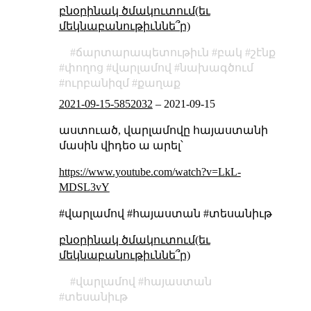
բնօրինակ ծմակուտում(եւ
մեկնաբանութիւննե՞ր)
ճարտարապետութիւն
բակ
շէնք
փողոց
վարլամով
նախագծում
ուրբանիզմ
քաղաք
2021-09-15-5852032
–
2021-09-15
աստուած, վարլամովը հայաստանի
մասին վիդեօ ա արել՝
https://www.youtube.com/watch?v=LkL-
MDSL3vY
#վարլամով #հայաստան #տեսանիւթ
բնօրինակ ծմակուտում(եւ
մեկնաբանութիւննե՞ր)
վարլամով
հայաստան
տեսանիւթ