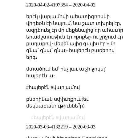
2020-04-02-4197354
–
2020-04-02
երէկ վարլամովի պեատիգորսկի
վիդեօն էի նայում, նա շատ տխրել էր,
ազդեուել էր մի մեքենայից որ ահաւոր
երաժշտութիւն էր «քոքել» ու շրջում էր
քաղաքով։ մեքենայից գալիս էր «մի
գնա՛ գնա՛ գնա» հայերէն բառերով
երգ։
մտածում եմ՝ ինչ լաւ ա չի ջոկել՝
հայերէն ա։
#հայերէն #վարլամով
բնօրինակ սփիւռքում(եւ
մեկնաբանութիւննե՞ր)
հայերէն
վարլամով
2020-03-03-4132219
–
2020-03-03