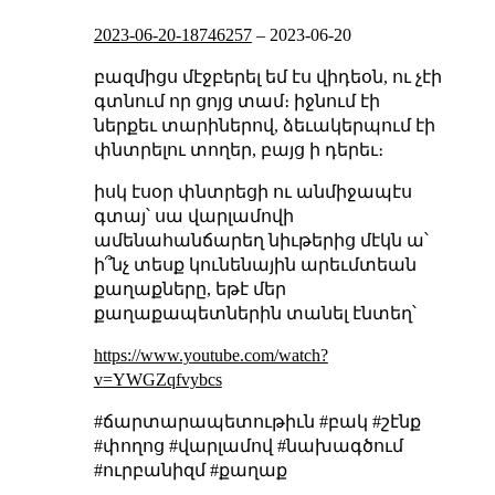
2023-06-20-18746257
–
2023-06-20
բազմիցս մէջբերել եմ էս վիդեօն, ու չէի
գտնում որ ցոյց տամ։ իջնում էի
ներքեւ տարիներով, ձեւակերպում էի
փնտրելու տողեր, բայց ի դերեւ։
իսկ էսօր փնտրեցի ու անմիջապէս
գտայ՝ սա վարլամովի
ամենահանճարեղ նիւթերից մէկն ա՝
ի՞նչ տեսք կունենային արեւմտեան
քաղաքները, եթէ մեր
քաղաքապետներին տանել էնտեղ՝
https://www.youtube.com/watch?
v=YWGZqfvybcs
#ճարտարապետութիւն #բակ #շէնք
#փողոց #վարլամով #նախագծում
#ուրբանիզմ #քաղաք