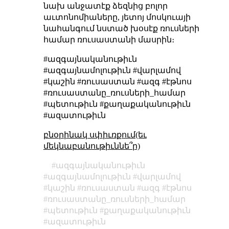
նախ անջատէք ձեզնից բոլոր
աւտոնոմիաները, յետոյ մոսկուայի
նահանգում նստած խօսէք ռուսների
համար ռուսաստանի մասրին։
#ազգայնականութիւն
#ազգայնամոլութիւն #վարլամով
#կաշին #ռուսաստան #ազգ #էթնոս
#ռուսաստանը_ռուսների_համար
#պետութիւն #քաղաքականութիւն
#ազատութիւն
բնօրինակ սփիւռքում(եւ
մեկնաբանութիւննե՞ր)
ազգայնականութիւն
ազգայնամոլութիւն
վարլամով
կաշին
ռուսաստան
ազգ
էթնոս
ռուսաստանը_ռուսների_համար
պետութիւն
քաղաքականութիւն
ազատութիւն