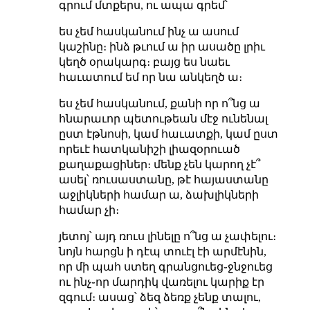
գրում մտքերս, ու ապա գրեմ՝
ես չեմ հասկանում ինչ ա ասում
կաշինը։ ինձ թւում ա իր ասածը լրիւ
կեղծ օրակարգ։ բայց ես նաեւ
հաւատում եմ որ նա անկեղծ ա։
ես չեմ հասկանում, քանի որ ո՞նց ա
հնարաւոր պետութեան մէջ ունենալ
ըստ էթնոսի, կամ հաւատքի, կամ ըստ
որեւէ հատկանիշի լիազօրուած
քաղաքացիներ։ մենք չեն կարող չէ՞
ասել՝ ռուսաստանը, թէ հայաստանը
աջլիկների համար ա, ձախլիկների
համար չի։
յետոյ՝ այդ ռուս լինելը ո՞նց ա չափելու։
նոյն հարցն ի դէպ տուէլ էի արմէնին,
որ մի պահ ստեղ գրանցուեց֊ջնջուեց
ու ինչ֊որ մարդիկ վառելու կարիք էր
զգում։ ասաց՝ ձեզ ձեռք չենք տալու,