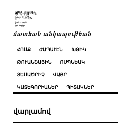
մատեան անկապութեան
ՀՈՍՔ
ԺԱՊԱՒԷՆ
ԽՑԻԿ
ԹՈՒԱՆՇԱՅԻՆ
ՈՍՊՆԵԱԿ
ՏԵՍԱԾՐԻՉ
ՎԱՅՐ
ԿԱՏԵԳՈՐԻԱՆԵՐ
ՊԻՏԱԿՆԵՐ
վարլամով