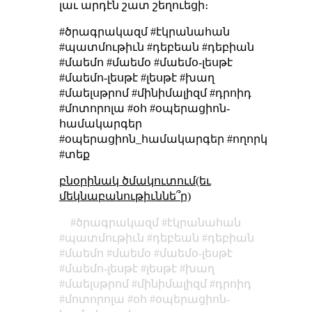
լաւ արդէն շատ շեղուեցի։
#ծրագրակազմ #էկրանահան
#պատմութիւն #դեբեան #դեբիան
#մաեմո #մաեմօ #մաեմօ-լեսթէ
#մաեմո-լեսթէ #լեսթէ #խաղ
#մաելսթրոմ #մինիմալիզմ #դրոիդ
#մոտորոլա #օհ #օպերացիոն-
համակարգեր
#օպերացիոն_համակարգեր #ողորկ
#տեք
բնօրինակ ծմակուտում(եւ
մեկնաբանութիւննե՞ր)
ծրագրակազմ
էկրանահան
պատմութիւն
դեբեան
դեբիան
մաեմո
մաեմօ
մաեմօ-լեսթէ
մաեմո-լեսթէ
լեսթէ
խաղ
մաելսթրոմ
մինիմալիզմ
դրոիդ
մոտորոլա
օհ
օպերացիոն-