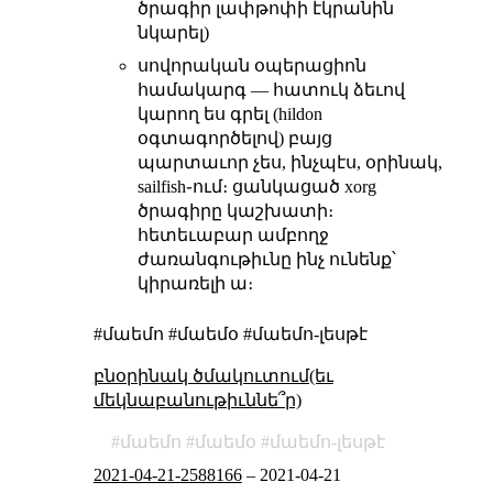
ծրագիր լափթոփի էկրանին
նկարել)
սովորական օպերացիոն
համակարգ — հատուկ ձեւով
կարող ես գրել (hildon
օգտագործելով) բայց
պարտաւոր չես, ինչպէս, օրինակ,
sailfish֊ում։ ցանկացած xorg
ծրագիրը կաշխատի։
հետեւաբար ամբողջ
ժառանգութիւնը ինչ ունենք՝
կիրառելի ա։
#մաեմո #մաեմօ #մաեմո-լեսթէ
բնօրինակ ծմակուտում(եւ
մեկնաբանութիւննե՞ր)
մաեմո
մաեմօ
մաեմո-լեսթէ
2021-04-21-2588166
–
2021-04-21