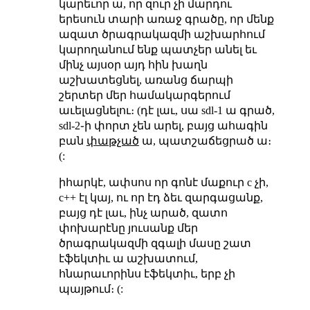
կարեւոր ա, որ զուր չի մարդու
երեսուն տարի առաջ գրածը, որ մենք
ազատ ծրագրակազմի աշխարհում
կարողանում ենք պատչեր անել եւ
մինչ այսօր այդ հին խաղն
աշխատեցնել, առանց ճարպի
շերտեր մեր համակարգերում
աւելացնելու։ (դէ լաւ, սա sdl-1 ա գրած,
sdl-2֊ի փորտ չեն արել, բայց ահագին
բան
փաթչած
ա, պատշաճեցրած ա։
(:
իհարկէ, ափսոս որ գոնէ մաքուր c չի,
c++ էլ կայ, ու որ էդ ձեւ զարգացանք,
բայց դէ լաւ, ինչ արած, զատո
փոխարէնը յուսանք մեր
ծրագրակազմի զգալի մասը շատ
էֆեկտիւ ա աշխատում,
հնարաւորինս էֆեկտիւ, երբ չի
պայթում։ (: