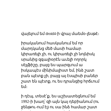
վայելում եմ droid4֊ի վրայ մաեմօ֊լեսթէ։
իրականում հասկանում եմ որ
մարդկանց մեծ մասի համար
կիրառելի չի, ու կիրառելի չի նոյնիսկ
սրանից զգալիօրէն աւելի ողորկ
սէյլֆիշը, բայց ես պարզւում ա
իսկապէս մինիմալիստ եմ, ինձ շատ
բան պէտք չի, բայց այ էսպիսի բաներ
շատ են պէտք, ու ես դրանցից հրճւում
եմ։
ի դէպ, տեսէ՛ք, ես աշխատեցնում եմ
1992֊ի խաղ՝ զի այն կայ դեբիանում (ու
ջենթու֊ում էլ) ու սա ինձ համար շատ