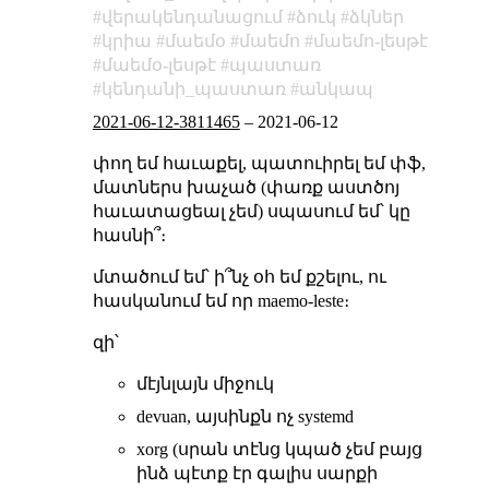
վերակենդանացում
ձուկ
ձկներ
կրիա
մաեմօ
մաեմո
մաեմո-լեսթէ
մաեմօ-լեսթէ
պաստառ
կենդանի_պաստառ
անկապ
2021-06-12-3811465
–
2021-06-12
փող եմ հաւաքել, պատուիրել եմ փֆ,
մատներս խաչած (փառք աստծոյ
հաւատացեալ չեմ) սպասում եմ՝ կը
հասնի՞։
մտածում եմ՝ ի՞նչ օհ եմ քշելու, ու
հասկանում եմ որ maemo-leste։
զի՝
մէյնլայն միջուկ
devuan, այսինքն ոչ systemd
xorg (սրան տէնց կպած չեմ բայց
ինձ պէտք էր գալիս սարքի