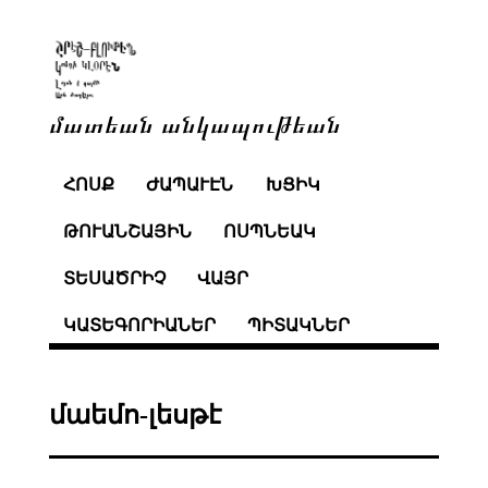
մատեան անկապութեան
ՀՈՍՔ
ԺԱՊԱՒԷՆ
ԽՑԻԿ
ԹՈՒԱՆՇԱՅԻՆ
ՈՍՊՆԵԱԿ
ՏԵՍԱԾՐԻՉ
ՎԱՅՐ
ԿԱՏԵԳՈՐԻԱՆԵՐ
ՊԻՏԱԿՆԵՐ
մաեմո-լեսթէ