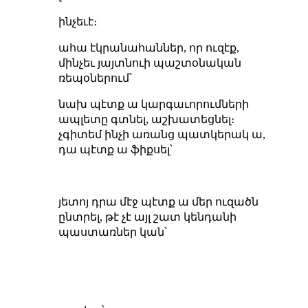
ինչեւէ։
ահա էկրանահաններ, որ ուզէք,
մինչեւ յայտնուի պաշտօնական
ռեպօներում՝
նախ պէտք ա կարգաւորումների
ապլետը գտնել, աշխատեցնել։
չգիտեմ ինչի առանց պատկերակ ա,
դա պէտք ա ֆիքսել՝
յետոյ դրա մէջ պէտք ա մեր ուզածն
ընտրել, թէ չէ այլ շատ կենդանի
պաստառներ կան՝