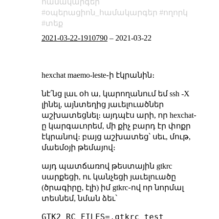
համակարգեր
օպերացիոն_համակարգեր
ողորկ
տեք
2021-03-22-1910790
–
2021-03-22
hexchat maemo-leste֊ի էկրանին։
նէ՛նց լաւ օհ ա, կարողանում եմ ssh -X
լինել, այնտեղից յաւելուածներ
աշխատեցնել։ այդպէս արի, որ hexchat֊
ը կարգաւորեմ, մի քիչ բարդ էր փոքր
էկրանով։ բայց աշխատեց՝ սեւ, մութ,
մաեմօյի թեմայով։
այդ պատճառով թեստային gtkrc
սարքեցի, ու կանչեցի յաւելուածը
(ծրագիրը, էլի) իմ gtkrc֊ով որ նորմալ
տեսնեմ, նման ձեւ՝
GTK2_RC_FILES=.gtkrc_test