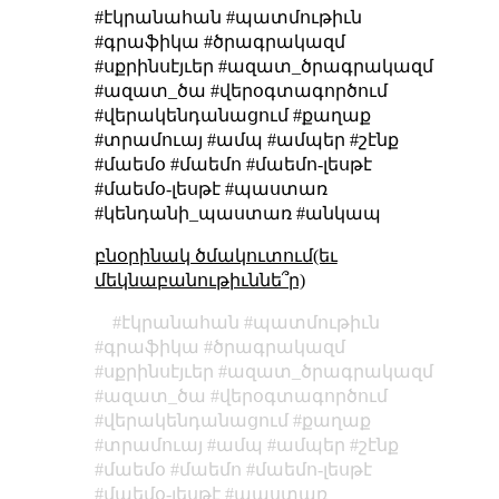
#էկրանահան #պատմութիւն
#գրաֆիկա #ծրագրակազմ
#սքրինսէյւեր #ազատ_ծրագրակազմ
#ազատ_ծա #վերօգտագործում
#վերակենդանացում #քաղաք
#տրամուայ #ամպ #ամպեր #շէնք
#մաեմօ #մաեմո #մաեմո-լեսթէ
#մաեմօ-լեսթէ #պաստառ
#կենդանի_պաստառ #անկապ
բնօրինակ ծմակուտում(եւ
մեկնաբանութիւննե՞ր)
էկրանահան
պատմութիւն
գրաֆիկա
ծրագրակազմ
սքրինսէյւեր
ազատ_ծրագրակազմ
ազատ_ծա
վերօգտագործում
վերակենդանացում
քաղաք
տրամուայ
ամպ
ամպեր
շէնք
մաեմօ
մաեմո
մաեմո-լեսթէ
մաեմօ-լեսթէ
պաստառ