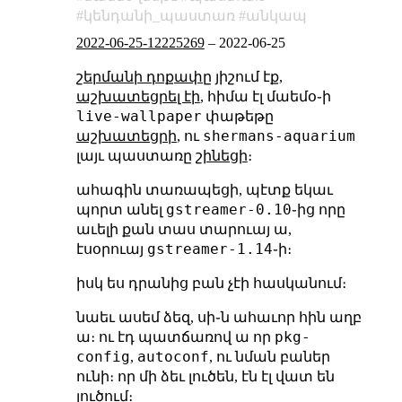
կենդանի_պաստառ
անկապ
2022-06-25-12225269
–
2022-06-25
շերմանի դոքափը
յիշում էք,
աշխատեցրել էի
, հիմա էլ մաեմօ֊ի
live-wallpaper
փաթեթը
shermans-aquarium
աշխատեցրի
, ու
լայւ պաստառը
շինեցի
։
ահագին տառապեցի, պէտք եկաւ
gstreamer-0.10
պորտ անել
֊ից որը
աւելի քան տաս տարուայ ա,
gstreamer-1.14
էսօրուայ
֊ի։
իսկ ես դրանից բան չէի հասկանում։
նաեւ ասեմ ձեզ, սի֊ն ահաւոր հին աղբ
pkg-
ա։ ու էդ պատճառով ա որ
config
autoconf
,
, ու նման բաներ
ունի։ որ մի ձեւ լուծեն, էն էլ վատ են
լուծում։