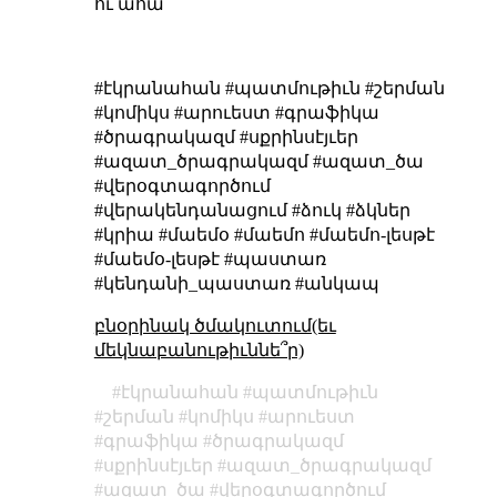
ու ահա՝
#էկրանահան #պատմութիւն #շերման
#կոմիկս #արուեստ #գրաֆիկա
#ծրագրակազմ #սքրինսէյւեր
#ազատ_ծրագրակազմ #ազատ_ծա
#վերօգտագործում
#վերակենդանացում #ձուկ #ձկներ
#կրիա #մաեմօ #մաեմո #մաեմո-լեսթէ
#մաեմօ-լեսթէ #պաստառ
#կենդանի_պաստառ #անկապ
բնօրինակ ծմակուտում(եւ
մեկնաբանութիւննե՞ր)
էկրանահան
պատմութիւն
շերման
կոմիկս
արուեստ
գրաֆիկա
ծրագրակազմ
սքրինսէյւեր
ազատ_ծրագրակազմ
ազատ_ծա
վերօգտագործում