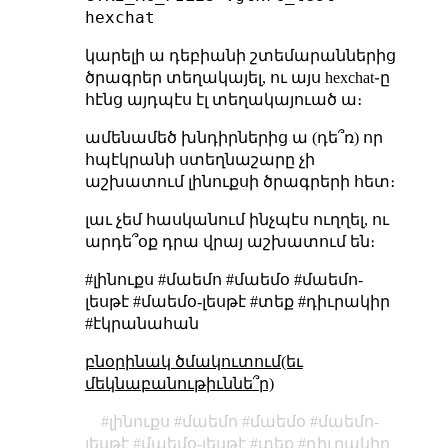
hexchat
կարելի ա դեբիանի շտեմարաններից
ծրագրեր տեղակայել, ու այս hexchat֊ը
հէնց այդպէս էլ տեղակայուած ա։
ամենամեծ խնդիրներից ա (դե՞ռ) որ
հպէկրանի ստեղնաշարը չի
աշխատում լինուքսի ծրագրերի հետ։
լաւ չեմ հասկանում ինչպէս ուղղել, ու
արդե՞օք դրա վրայ աշխատում են։
#լինուքս #մաեմո #մաեմօ #մաեմո-
լեսթէ #մաեմօ-լեսթէ #տեք #դիւրակիր
#էկրանահան
բնօրինակ ծմակուտում(եւ
մեկնաբանութիւննե՞ր)
լինուքս
մաեմո
մաեմօ
մաեմո-
լեսթէ
մաեմօ-լեսթէ
տեք
դիւրակիր