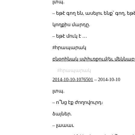
լտպ.
– եթէ գող են, ասելու ենք՝ գող, 
կողքիս մարդը.
– եթէ մուկ է …
#հրապարակ
բնօրինակ սփիւռքում(եւ մեկնաբ
հրապարակ
2014-10-10-1076501
–
2014-10-10
լտպ.
– ո՞նց էք ժողովուրդ։
ձայներ.
– լաաաւ