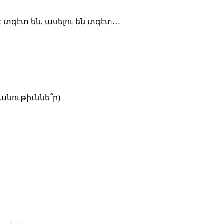
եթէ տգէտ են, ասելու են տգէտ…
անութիւննե՞ր)