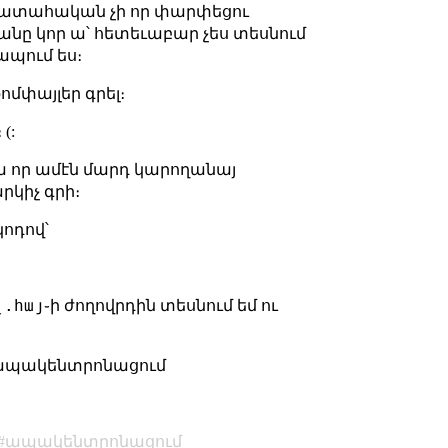
 պատահական չի որ փարփեցու
անը կոր ա՝ հետեւաբար չես տեսնում
ապում ես։
քոմփայլեր գրել։
(:
 որ ամէն մարդ կարողանայ
րկիչ գրի։
կոդով՝
լ.հայ
֊ի ժողովրդին տեսնում եմ ու
 #ապակենտրոնացում
ապակենտրոնացում