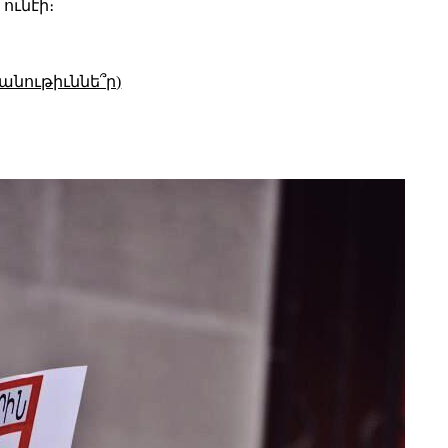
 ունէի։
անութիւննե՞ր)