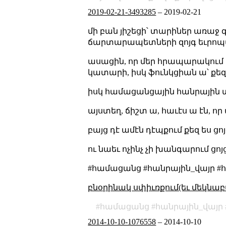
2019-02-21-3493285
–
2019-02-21
մի բան յիշեցի՝ տարիներ առաջ 
ճարտարապետների զոյգ եւրոպա
ասացին, որ մեր հրապարակում 
կատարի, իսկ ֆունկցիան ա՝ քեզ ց
իսկ համացանցային հանրային 
այստեղ, ճիշտ ա, հաւէս ա էն, ո
բայց դէ ամէն դէպքում քեզ ես ցո
ու նաեւ ոչինչ չի խանգարում ցո
#համացանց #հանրային_վայր 
բնօրինակ սփիւռքում(եւ մեկնաբ
համացանց
հանրային_վայր
2014-10-10-1076558
–
2014-10-10