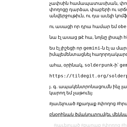
չափսին համապատասխան, փողոցն
փողոցը դարձաւ փաբերի ու սրճա
անվերջութիւն, ու դա աւելի կո
obe
ու ասացի որ դրա համար եմ
նա էլ ասաց թէ հա, նոյնը լիսպի հ
gemini
ես էլ յիշեցի որ
֊ն էլ ա 
իմպլեմենտացնել հաղորդակարգը
solderpunk
ge
ահա, օրինակ,
֊ի՝
https://tildegit.org/solder
յ․ գ․ ապակենտրոնացումն ինչ լա
կարող եմ չաթուել։
#յաւելուած #քաղաք #փողոց #հ
բնօրինակ ծմակուտում(եւ մեկն
յաւելուած
քաղաք
փողոց