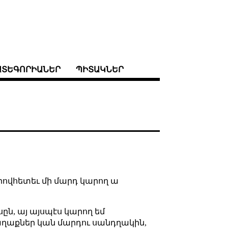
ԱՏԵԳՈՐԻԱՆԵՐ
ՊԻՏԱԿՆԵՐ
րովհետեւ մի մարդ կարող ա
ըն, այ այսպէս կարող եմ
քաղաքներ կան մարդու սանդղակին,