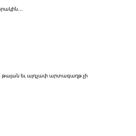
բերակին…
փ թալան եւ այդչափ արտագաղթ չի