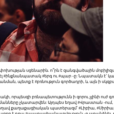
փոխության սցենարին. ո՞րն է զանգվածային մոբիլի
 ոչ էլ #ինքնանպատակ #երգ ու #պար ֊ը: Նպատակն է՝
նման, պետք է #բռնություն գործադրի, և այն ի սկզբան
կի, որպեսզի բռնապետությունն ի զորու չլինի ուժ գո
անները չկատարվեն: Այդպես եղավ #Վրաստան ֊ում, #
, եղավ քաղաքացիական պատերազմ՝ #Լիբիա, #Սիրիա, որ
կարող է դրա #պատասխանատվություն ֊ը ստանձնել, ո՛չ