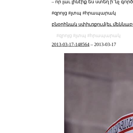
– որ լաւ լինէիք ես ստեղ ի՞նչ գործ
#զրոյց #լտպ #հրապարակ
բնօրինակ սփիւռքում(եւ մեկնաբ
զրոյց
լտպ
հրապարակ
2013-03-17-148564
–
2013-03-17