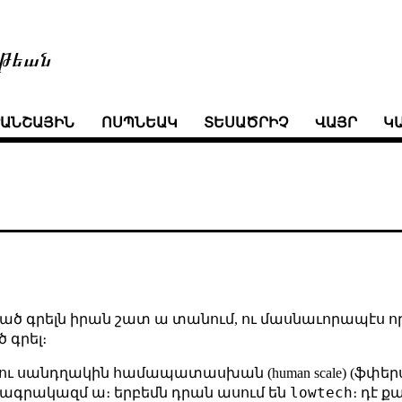
թեան
ՒԱՆՇԱՅԻՆ
ՈՍՊՆԵԱԿ
ՏԵՍԱԾՐԻՉ
ՎԱՅՐ
Կ
ւած գրելն իրան շատ ա տանում, ու մասնաւորապէս ո
 գրել։
դու սանդղակին համապատասխան (human scale) (ֆփերս
lowtech
րագրակազմ ա։ երբեմն դրան ասում են
։ դէ 