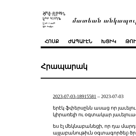
մատեան անկապու
ՀՈՍՔ
ԺԱՊԱՒԷՆ
ԽՑԻԿ
ԹՈ
Հրապարակ
2023-07-03-18915581
–
2023-07-03
երէկ ֆփերսընն ասաց որ յաւելո
կիրառելի ու օգտակար յաւելուած
ես էլ մեկնաբանեցի, որ դա մար
այլաբանութիւն օգտագործել) ծ