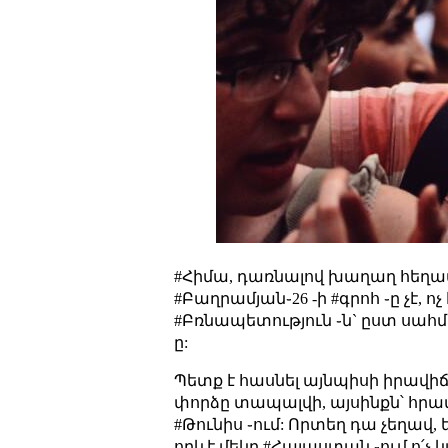
#Հիմա, դառնալով խաղաղ հեղա
#Բաղրամյան֊26 -ի #գրոհ ֊ը չէ,
#Բռնապետություն ֊ն` ըստ սահմա
ը:
Պետք է հասնել այնպիսի իրավիճա
փորձը տապալվի, այսինքն՝ հրամ
#Թունիս ֊ում: Որտեղ դա չեղավ
որևէ մեկը #Հայաստան ֊ում ո՛չ 