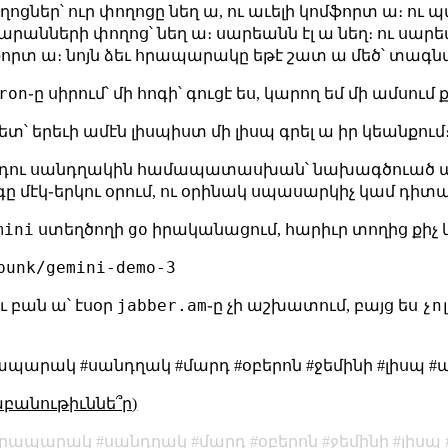
եր՝ ուր փողոցը նեղ ա, ու աւելի կոմֆորտ ա։ ու
րանների փողոց՝ նեղ ա։ սարեանն էլ ա նեղ։ ու սարե
մֆորտ ա։ նոյն ձեւ հրապարակը եթէ շատ ա մեծ՝ տագն
ron
֊ը սիրում՝ մի հոգի՝ գուցէ ես, կարող եմ մի ամսում 
ետ՝ երեւի ամէն լիսպիստ մի լիսպ գրել ա իր կեանքում։ 
մարդու սանդղակին համապատասխան՝ նախագծուած ա
 մէկ֊երկու օրում, ու օրինակ սպասարկիչ կամ դիտա
mini
go
ստեղծողի
իրականացում, հարիւր տողից քիչ 
punk/gemini-demo-3
jabber.am
չո
ւ բան ա՝ էսօր
֊ը չի աշխատում, բայց ես
րապարակ #սանդղակ #մարդ #օբերոն #ջեմինի #լիսպ
աբանութիւննե՞ր)
հրապարակ
սանդղակ
մարդ
օբերոն
ջեմինի
լիսպ