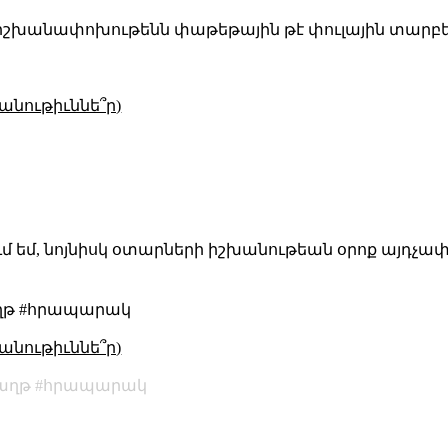
 է իշխանափոխութենն փաթեթային թէ փուլային տար
անութիւննե՞ր)
 եմ, նոյնիսկ օտարների իշխանութեան օրոք այդչա
ղթ #հրապարակ
անութիւննե՞ր)
աղթ
հրապարակ